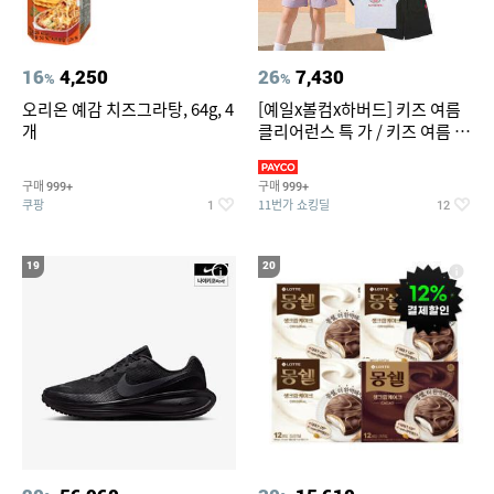
16
4,250
26
7,430
%
%
오리온 예감 치즈그라탕, 64g, 4
[예일x볼컴x하버드] 키즈 여름
개
클리어런스 특 가 / 키즈 여름 수
영복 반팔티 반바지 스
구매
구매
999+
999+
쿠팡
11번가 쇼킹딜
1
12
19
20