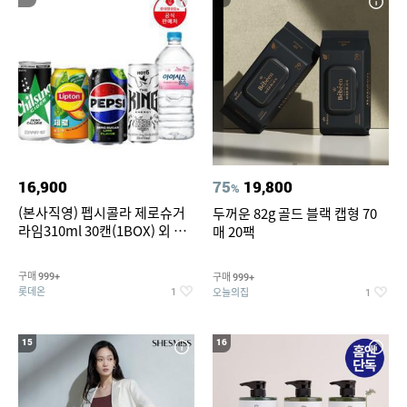
16,900
75
19,800
%
(본사직영) 펩시콜라 제로슈거
두꺼운 82g 골드 블랙 캡형 70
라임310ml 30캔(1BOX) 외 롯
매 20팩
데칠성BEST
구매
구매
999+
999+
롯데온
오늘의집
1
1
15
16