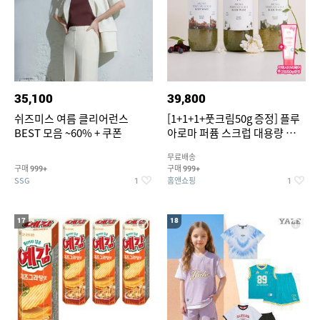
35,100
39,800
쉬즈미스 여름 클리어런스
[1+1+1+풋크림50g 증정] 플루
BEST 모음 ~60% + 쿠폰
아로마 퍼퓸 스크럽 대용량 바디
워시 1000ml
무료배송
구매
구매
999+
999+
SSG
홈앤쇼핑
1
1
17
18