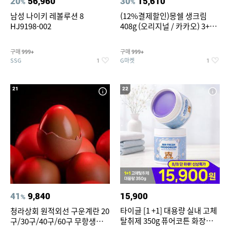
20
56,960
30
15,610
%
%
남성 나이키 레볼루션 8
(12%결제할인)몽쉘 생크림
HJ9198-002
408g (오리지널 / 카카오) 3+1
개
구매
구매
999+
999+
SSG
G마켓
1
1
21
22
41
9,840
15,900
%
타이글 [1 +1] 대용량 실내 고체
청라상회 원적외선 구운계란 20
탈취제 350g 퓨어코튼 화장실
구/30구/40구/60구 무항생제