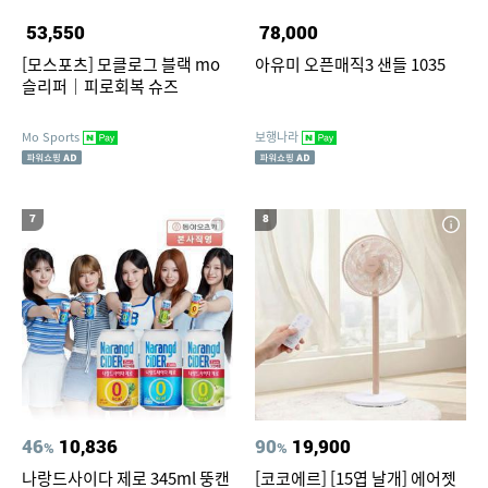
53,550
78,000
[모스포츠] 모클로그 블랙 mo
아유미 오픈매직3 샌들 1035
슬리퍼｜피로회복 슈즈
Mo Sports
보행나라
7
8
46
10,836
90
19,900
%
%
나랑드사이다 제로 345ml 뚱캔
[코코에르] [15엽 날개] 에어젯