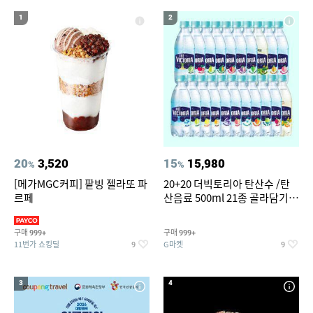
14
15
16
윌슨남성반팔티
세탁기 선반
여성실내수영복
1
2
17
18
19
뷔페용기
라인댄스옷
여성 청 반바지
20
창문형 에어컨
20
3,520
15
15,980
%
%
[메가MGC커피] 팥빙 젤라또 파
20+20 더빅토리아 탄산수 /탄
르페
산음료 500ml 21종 골라담기
(총 2박스/분리배송)
구매
구매
999+
999+
11번가 쇼킹딜
G마켓
9
9
3
4