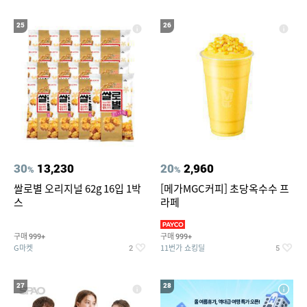
25
26
30
13,230
20
2,960
%
%
쌀로별 오리지널 62g 16입 1박
[메가MGC커피] 초당옥수수 프
스
라페
구매
구매
999+
999+
G마켓
11번가 쇼킹딜
2
5
27
28