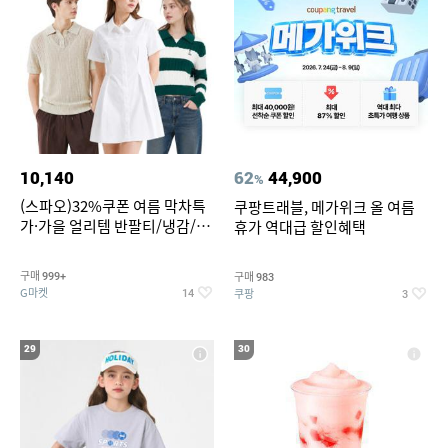
10,140
62
44,900
%
(스파오)32%쿠폰 여름 막차특
쿠팡트래블, 메가위크 올 여름
가·가을 얼리템 반팔티/냉감/반
휴가 역대급 할인혜택
바지/린넨/맨투맨/슬랙스/가디
건 외 ~74%OFF
구매
구매
999+
983
G마켓
쿠팡
14
3
29
30