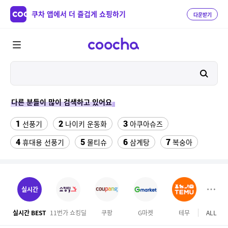
쿠차 앱에서 더 즐겁게 쇼핑하기
다운받기
다른 분들이 많이 검색하고 있어요
1
2
3
선풍기
나이키 운동화
아쿠아슈즈
4
5
6
7
휴대용 선풍기
물티슈
삼계탕
복숭아
8
9
이동식 에어컨
성인용세발자전거중고
10
수향미쌀10kg특등급
실시간
11
ESSECORE KLEVV DDR4-3200 CL22 파인인포 (16GB)
실시간 BEST
11번가 쇼킹딜
쿠팡
G마켓
테무
ALL
하이
12
13
실외기없는 에어컨
차량햇빛가리개