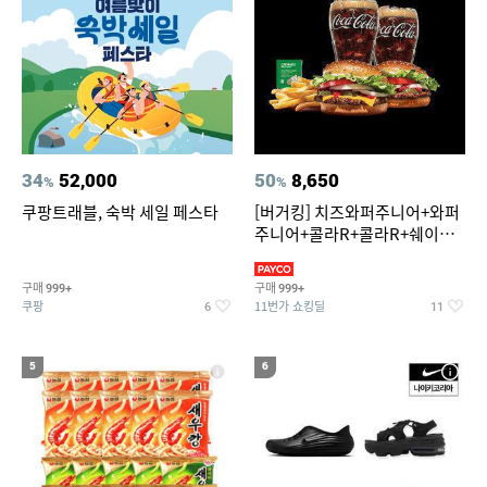
34
52,000
50
8,650
%
%
쿠팡트래블, 숙박 세일 페스타
[버거킹] 치즈와퍼주니어+와퍼
주니어+콜라R+콜라R+쉐이킹
프라이 스윗어니언
구매
구매
999+
999+
쿠팡
11번가 쇼킹딜
6
11
5
6