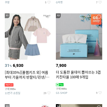
쿠팡
G마켓
5
7
11
12
31
6,930
7,900
%
더 도톰한 올데이 뽑아쓰는 3겹
[최대35%][폴햄키즈 외] 여름
키친타올 100매 9개입
부터 가을까지 반팔티/린넨/맨
투맨/가디건/팬츠 외 100종
구매
구매
999+
999+
GS SHOP
11번가 쇼킹딜
9
29
13
14