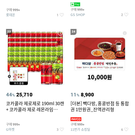
집안 실내 담배 냄새 제거
맥반석계란 HACCP 햇썹 인증
구매
구매
999+
999+
GS SHOP
롯데온
2
1
23
24
44
25,710
11
8,900
%
%
코카콜라 제로제로 190ml 30캔
[더본] 빽다방, 홍콩반점 등 통합
+ 코카콜라 제로 레몬라임
권 1만원권_잔액관리형
190ml 30캔 + (증정) 콜드컵+스
티커 세트
구매
구매
999+
999+
G마켓
11번가 쇼킹딜
3
6