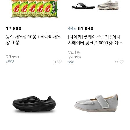
17,880
44
61,040
%
농심 새우깡 10봉 + 와사비새우
[나이키] 풋웨어 쓱특가 ! 이니
깡 10봉
시에이터,덩크,P-6000 外 최대
~50% SALE
무료배송
구매
구매
999+
999+
G마켓
SSG
1
11