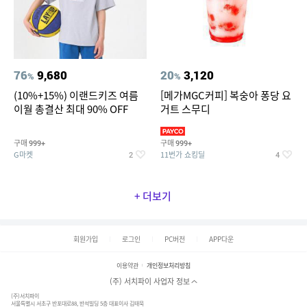
76
9,680
20
3,120
%
%
(10%+15%) 이랜드키즈 여름
[메가MGC커피] 복숭아 퐁당 요
이월 총결산 최대 90% OFF
거트 스무디
구매
구매
999+
999+
G마켓
11번가 쇼킹딜
2
4
+ 더보기
회원가입
로그인
PC버전
APP다운
이용약관
개인정보처리방침
(주) 서치파이 사업자 정보
(주)서치파이
서울특별시 서초구 반포대로88, 반석빌딩 5층 대표이사 김태묵