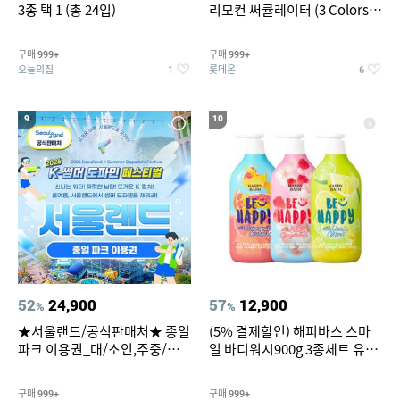
3종 택 1 (총 24입)
리모컨 써큘레이터 (3 Colors
택1)
구매
구매
999+
999+
오늘의집
롯데온
1
6
9
10
52
24,900
57
12,900
%
%
★서울랜드/공식판매처★ 종일
(5% 결제할인) 해피바스 스마
파크 이용권_대/소인,주중/주
일 바디워시900g 3종세트 유
말 공통
자/체리/자몽
구매
구매
999+
999+