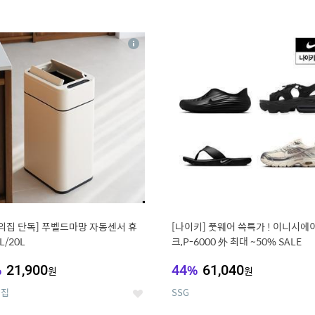
4
15
상
세
의집 단독] 푸벨드마망 자동센서 휴
[나이키] 풋웨어 쓱특가 ! 이니시에
L/20L
크,P-6000 外 최대 ~50% SALE
%
21,900
44
%
61,040
원
원
의집
SSG
좋
아