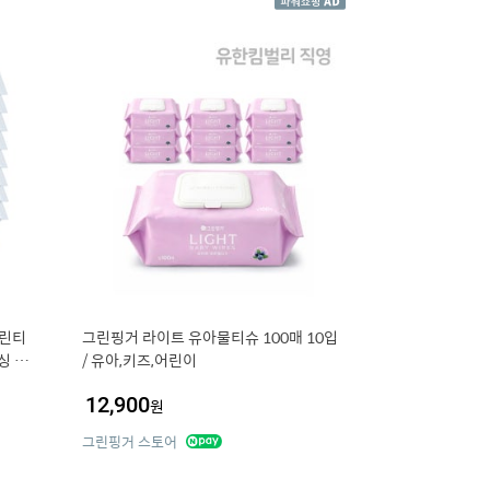
클린티
그린핑거 라이트 유아물티슈 100매 10입
보싱 소
/ 유아,키즈,어린이
이
12,900
원
그린핑거 스토어