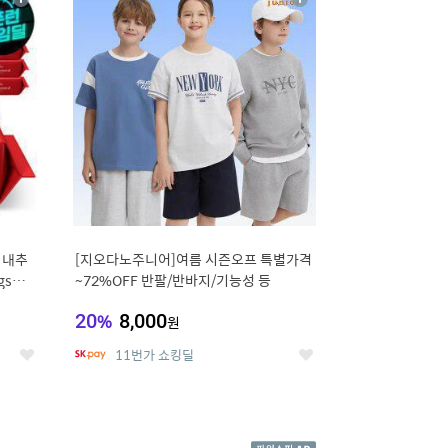
상
상
세
세
 내추
[지오다노주니어]여름 시즌오프 특별가격
gsm
~72%OFF 반팔/반바지/기능성 등
20
%
8,000
원
11번가 쇼킹딜
좋
좋
아
아
요
요