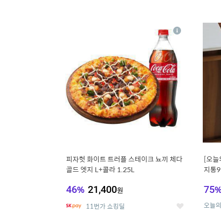
13
1
상
세
피자헛 화이트 트러플 스테이크 뇨끼 체다
[오늘
골드 엣지 L+콜라 1.25L
지통9
46
%
21,400
75
원
오늘
11번가 쇼킹딜
좋
아