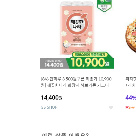
상
세
[8/6 단하루 3,500원쿠폰 최종가 10,900
피자헛
원] 깨끗한나라 화장지 허브가든 가드니아
+리치
27m 30롤
14,400
44
원
GS SHOP
좋
아
요
이런 상품 어때요?