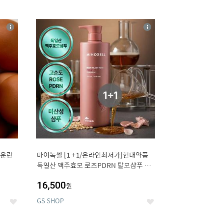
12
상
상
세
세
구운란
마이녹셀 [1 +1/온라인최저가]현대약품
독일산 맥주효모 로즈PDRN 탈모샴푸 대
용량 1000ml (정가 100,000원)
16,500
원
GS SHOP
좋
좋
아
아
요
요