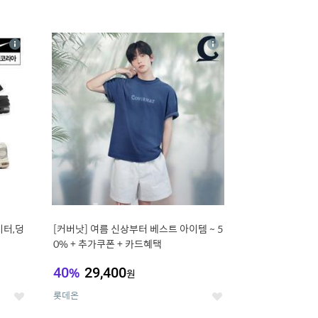
16
상
상
세
세
이터,덩
[커버낫] 여름 신상부터 베스트 아이템 ~ 5
0% + 추가쿠폰 + 카드혜택
40
%
29,400
원
롯데온
좋
좋
아
아