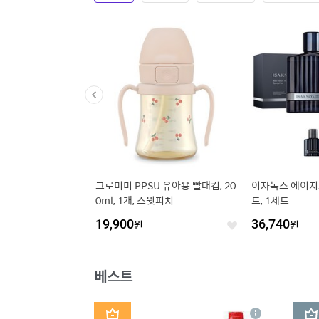
그로미미 PPSU 유아용 빨대컵, 20
이자녹스 에이지
0ml, 1개, 스윗피치
트, 1세트
19,900
원
36,740
원
좋
아
요
베스트
1
2
상