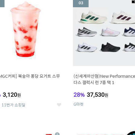
세
MGC커피] 복숭아 퐁당 요거트 스무
(신세계마산점)New Performanc
다스 갤럭시 런 7종 택 1
%
3,120
28
%
37,530
원
원
G마켓
11번가 쇼킹딜
좋
아
요
7