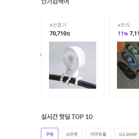
인기검색어
#
선풍기
#
쪼리
3,260
원
70,710
원
11
%
7,1
실시간 핫딜 TOP 10
쿠팡
G마켓
이마트몰
GS SHOP