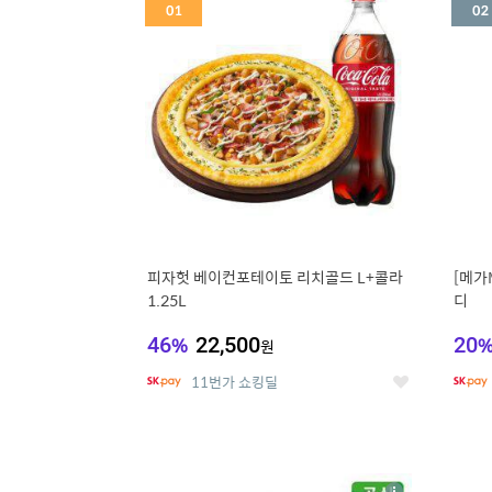
세
피자헛 베이컨포테이토 리치골드 L+콜라
[메가
1.25L
디
46
%
22,500
20
원
11번가 쇼킹딜
좋
아
요
5
6