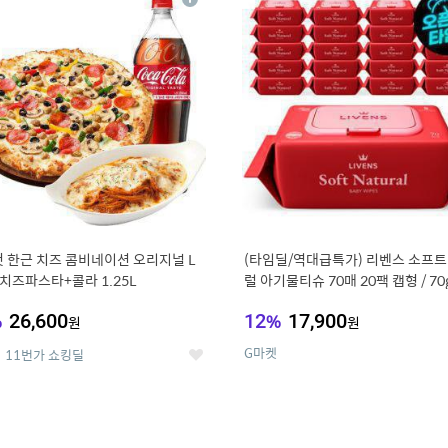
상
세
 한근 치즈 콤비네이션 오리지널 L
(타임딜/역대급특가) 리벤스 소프트
치즈파스타+콜라 1.25L
럴 아기물티슈 70매 20팩 캡형 / 70
고평량
%
26,600
12
%
17,900
원
원
G마켓
11번가 쇼킹딜
좋
아
요