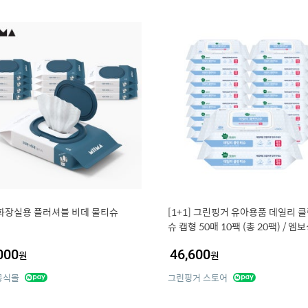
화장실용 플러셔블 비데 물티슈
[1+1] 그린핑거 유아용품 데일리 
슈 캡형 50매 10팩 (총 20팩) / 엠
독티슈, 손소독티슈,유아,키즈,어린
000
46,600
원
원
공식몰
그린핑거 스토어