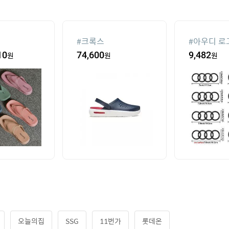
#
크록스
#
아우디 로
10
원
74,600
원
9,482
원
오늘의집
SSG
11번가
롯데온