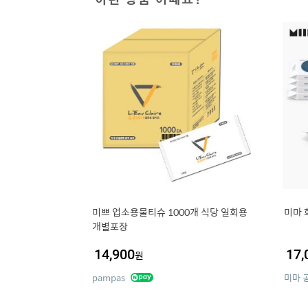
미쁘 업소용물티슈 1000개 식당 일회용
미마 
개별포장
14,900
17,
원
pampas
미마 