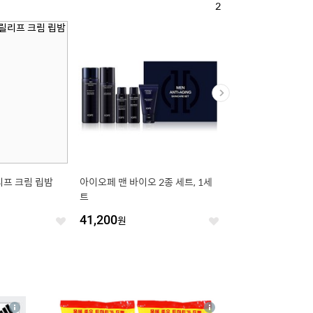
2
리프 크림 립밤
아이오페 맨 바이오 2종 세트, 1세
설화수 자음유액 로션 EX,
트
ml
41,200
원
65,280
원
좋
좋
아
아
요
요
4
상
상