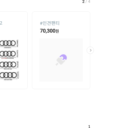
2
/
4
고
#
인견팬티
#
침대 매트리스
70,300
원
16
%
104,550
1