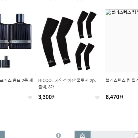
포커스 옴므 2종 세
HICOOL 자외선 차단 쿨토시 2p,
블리스텍스 립 릴
블랙, 3개
3,300
원
8,470
원
좋
좋
아
아
요
요
3
상