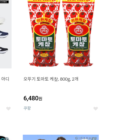
세
세
e 아디
오뚜기 토마토 케챂, 800g, 2개
6,480
원
쿠팡
좋
좋
아
아
요
요
8