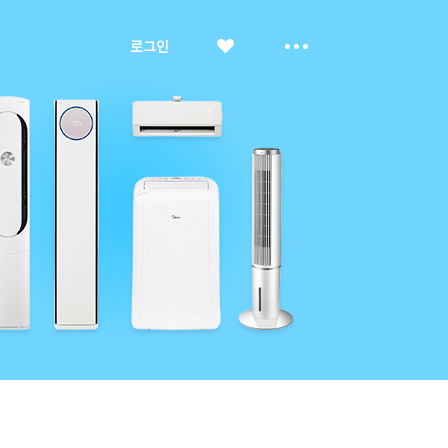
좋
더
로그인
아
보
요
기