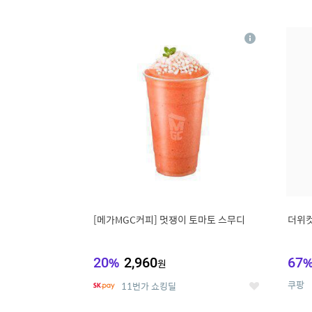
9
1
상
세
[메가MGC커피] 멋쟁이 토마토 스무디
더위컷
20
%
2,960
67
원
쿠팡
11번가 쇼킹딜
좋
아
요