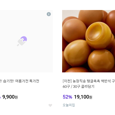
0
11
상
세
! 습기컷! 여름가전 특가전
[이천] 농장직송 탱글촉촉 맥반석 
60구 / 30구 골라담기
%
9,900
52
%
19,100
원
원
오늘의집
좋
아
요