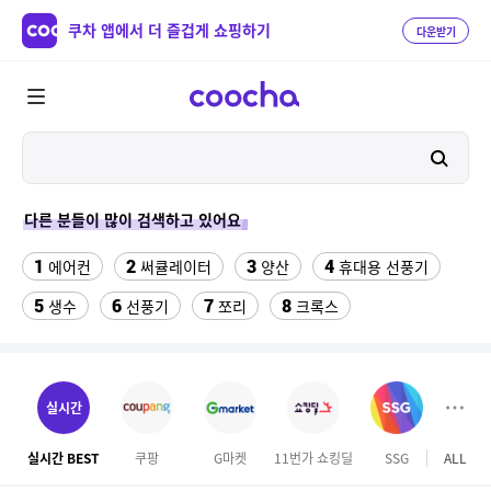
쿠차 앱에서 더 즐겁게 쇼핑하기
다운받기
다른 분들이 많이 검색하고 있어요
1
2
3
4
에어컨
써큘레이터
양산
휴대용 선풍기
5
6
7
8
생수
선풍기
쪼리
크록스
9
10
성인용세발자전거중고
트레일러 후미등
11
12
갤럭시 자급제
아이폰xr 실리콘케이스
실시간
13
14
15
나노 게르마늄 의료기 침대
버거킹
HDD 10B
실시간 BEST
쿠팡
G마켓
11번가 쇼킹딜
SSG
ALL
롯데
16
17
아레나 구명조끼
갤럭시탭 s6lite 젤리키보드케이스