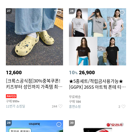
27
28
12,600
10
26,900
%
[크록스공식점]30%중복쿠폰!
★5종세트/적립금사용가능★
키즈부터 성인까지 가족템 최대
[GGPX] 26SS 아트웍 폰테 티셔
혜택가 찬스
츠 5종 GX262F0501TS
무료배송
구매
구매
999+
184
11번가 쇼킹딜
홈앤쇼핑
244
2
29
30