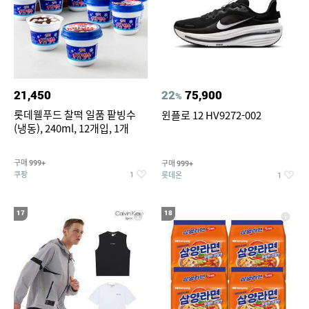
21,450
22
75,900
%
롯데웰푸드 찰떡 일품 팥빙수
윈플로 12 HV9272-002
(냉동), 240ml, 12개입, 1개
구매
구매
999+
999+
쿠팡
롯데온
1
1
17
18