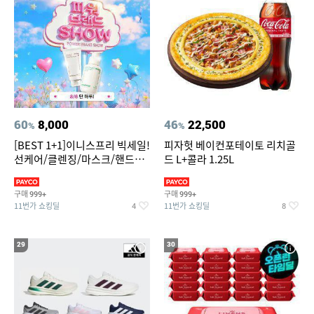
60
8,000
46
22,500
%
%
[BEST 1+1]이니스프리 빅세일!
피자헛 베이컨포테이토 리치골
선케어/클렌징/마스크/핸드크
드 L+콜라 1.25L
림/레티놀/PDRN/비타C/그린
구매
구매
999+
999+
11번가 쇼킹딜
11번가 쇼킹딜
4
8
29
30