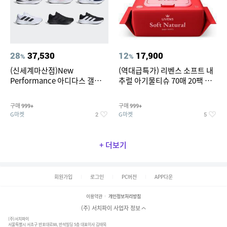
28
37,530
12
17,900
%
%
(신세계마산점)New
(역대급특가) 리벤스 소프트 내
Performance 아디다스 갤럭시
추럴 아기물티슈 70매 20팩 캡
런 7종 택 1
형 / 70gsm 고평량
구매
구매
999+
999+
G마켓
G마켓
2
5
+ 더보기
회원가입
로그인
PC버전
APP다운
이용약관
개인정보처리방침
(주) 서치파이 사업자 정보
(주)서치파이
서울특별시 서초구 반포대로88, 반석빌딩 5층 대표이사 김태묵