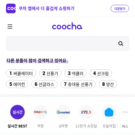
쿠차 앱에서 더 즐겁게 쇼핑하기
다운받기
다른 분들이 많이 검색하고 있어요
1
2
3
4
써큘레이터
선풍기
넥쿨러
선크림
5
6
7
8
에어컨
선글라스
휴대용 선풍기
양산
9
10
여성 댄스복
실외기없는 에어컨
11
12
수향미쌀10kg특등급
성인용세발자전거중고
실시간
13
14
위닉스 dn3e170 lwk
메가커피
실시간 BEST
쿠팡
G마켓
11번가 쇼킹딜
오늘의집
ALL
이마
15
16
차량햇빛가리개
풍기인견바지