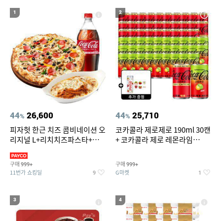
17
18
19
라이트라이드 360
버거킹
나이키운동화
1
2
20
아쿠아슈즈
44
26,600
44
25,710
%
%
피자헛 한근 치즈 콤비네이션 오
코카콜라 제로제로 190ml 30캔
리지널 L+리치치즈파스타+콜
+ 코카콜라 제로 레몬라임
라 1.25L
190ml 30캔 + (증정) 콜드컵+스
티커 세트
구매
구매
999+
999+
11번가 쇼킹딜
G마켓
9
1
3
4