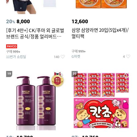
20
8,000
12,600
%
삼양 삼양라면 20입(5입x4개)/
[후기 4만+] CK/푸마 외 글로벌
멀티팩
브랜드 공식/정품 얼리버드
~94%
구매
구매
999+
999+
G마켓
11번가 쇼킹딜
4
140
19
20