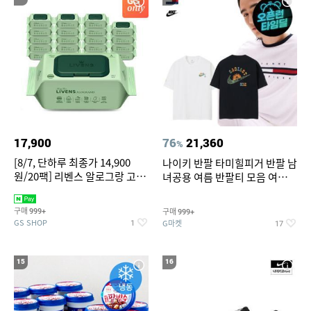
17,900
76
21,360
%
[8/7, 단하루 최종가 14,900
나이키 반팔 타미힐피거 반팔 남
원/20팩] 리벤스 알로그랑 고평
녀공용 여름 반팔티 모음 여름
량 물티슈 70매x20팩
반팔티 기간한정 특가
구매
구매
999+
999+
GS SHOP
G마켓
1
17
15
16