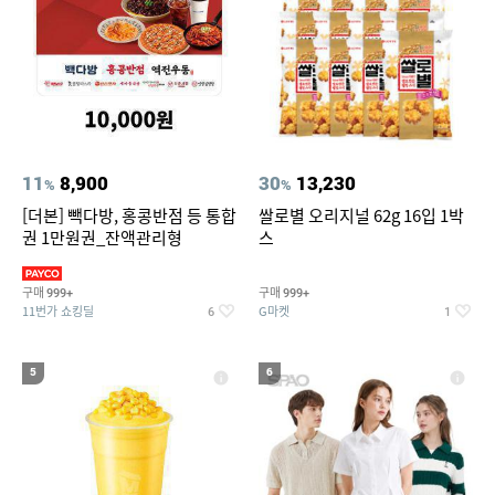
11
8,900
30
13,230
%
%
[더본] 빽다방, 홍콩반점 등 통합
쌀로별 오리지널 62g 16입 1박
권 1만원권_잔액관리형
스
구매
구매
999+
999+
11번가 쇼킹딜
G마켓
6
1
5
6