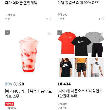
이월 총결산 최대 90% OFF
휴가 역대급 할인혜택
구매
구매
999+
983
G마켓
쿠팡
1
3
9
10
20
3,120
18,434
%
[나이키] 시즌오프 최대할인가
[메가MGC커피] 복숭아 퐁당 요
1만원대 부터~
거트 스무디
무료배송
구매
구매
999+
999+