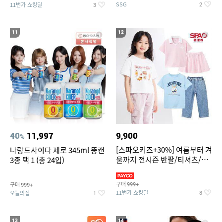
SSG
11번가 쇼킹딜
2
3
11
12
40
11,997
9,900
%
[스파오키즈+30%] 여름부터 겨
나랑드사이다 제로 345ml 뚱캔
울까지 전시즌 반팔/티셔츠/셋
3종 택 1 (총 24입)
업/원피스/팬츠/아우트 外
구매
구매
999+
999+
11번가 쇼킹딜
오늘의집
8
1
13
14