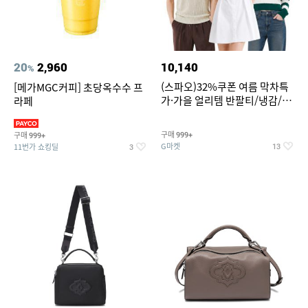
20
2,960
10,140
%
(스파오)32%쿠폰 여름 막차특
[메가MGC커피] 초당옥수수 프
가·가을 얼리템 반팔티/냉감/반
라페
바지/린넨/맨투맨/슬랙스/가디
건 외 ~74%OFF
구매
구매
999+
999+
G마켓
11번가 쇼킹딜
13
3