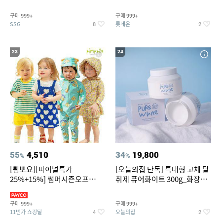
~
트아메리카노/헤이즐넛)
구매
구매
999+
999+
SSG
롯데온
8
2
23
24
55
4,510
34
19,800
%
%
[삠뽀요][파이널특가
[오늘의집 단독] 특대형 고체 탈
25%+15%] 썸머시즌오프
취제 퓨어화이트 300g_화장실
3,390원~/상하복/래쉬가드/수
탈취제 담배냄새제거 거실탈취
영복/티셔츠/
구매
구매
999+
999+
11번가 쇼킹딜
오늘의집
4
2