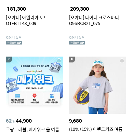
181,300
209,300
[오야니] 아멜리아 토트
[오야니] 다이너 크로스바디
O1FBTT43_009
O9SBCB21_075
오야니 뉴욕
오야니 뉴욕
7
8
62
44,900
9,680
%
(10%+15%) 이랜드키즈 여름
쿠팡트래블, 메가위크 올 여름