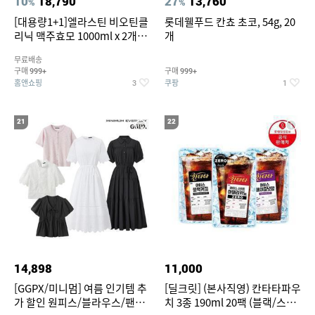
10
18,790
27
13,760
%
%
[대용량1+1]엘라스틴 비오틴클
롯데웰푸드 칸쵸 초코, 54g, 20
리닉 맥주효모 1000ml x 2개
개
(샴푸/컨디셔너 택1)
무료배송
구매
구매
999+
999+
홈앤쇼핑
쿠팡
3
1
21
22
14,898
11,000
[GGPX/미니멈] 여름 인기템 추
[딜크릿] (본사직영) 칸타타파우
가 할인 원피스/블라우스/팬츠
치 3종 190ml 20팩 (블랙/스위