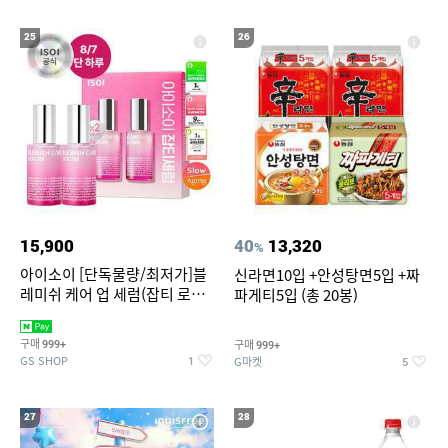
25
26
15,900
40
13,320
%
아이소이 [단독물량/최저가]블
신라면10입 +안성탕면5입 +짜
레미쉬 케어 업 세럼(잡티 로즈
파게티5입 (총 20봉)
세럼) 20ml 더블기획 (사용기한
2027-04-24)
구매
구매
999+
999+
GS SHOP
G마켓
1
5
27
28