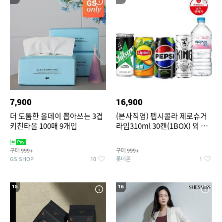
7,900
16,900
더 도톰한 올데이 뽑아쓰는 3겹
(본사직영) 펩시콜라 제로슈거
키친타올 100매 9개입
라임310ml 30캔(1BOX) 외 롯
데칠성BEST
구매
구매
999+
999+
GS SHOP
롯데온
10
1
15
16