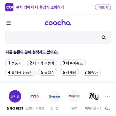
쿠차 앱에서 더 즐겁게 쇼핑하기
다운받기
다른 분들이 많이 검색하고 있어요
1
2
3
선풍기
나이키 운동화
아쿠아슈즈
4
5
6
7
휴대용 선풍기
물티슈
삼계탕
복숭아
8
9
10
이동식 에어컨
샌들
수향미쌀10kg특등급
11
12
13
서울랜드 자유이용권
여성 댄스복
팔찌부자재
실시간
14
15
16
엄마옷
이비스 용산
디오션리조트
실시간 BEST
11번가 쇼킹딜
G마켓
쿠팡
마이리얼트립
ALL
하프
17
18
하이원 워터월드
테프론 테이프