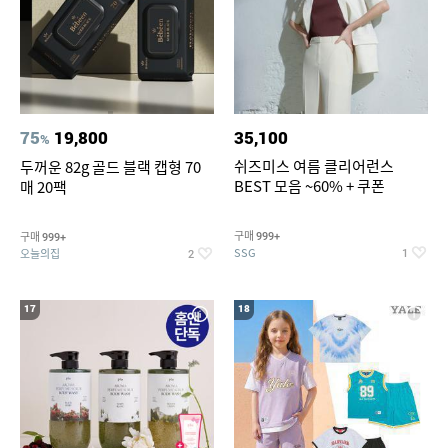
75
19,800
35,100
%
쉬즈미스 여름 클리어런스
두꺼운 82g 골드 블랙 캡형 70
BEST 모음 ~60% + 쿠폰
매 20팩
구매
구매
999+
999+
SSG
오늘의집
1
2
17
18