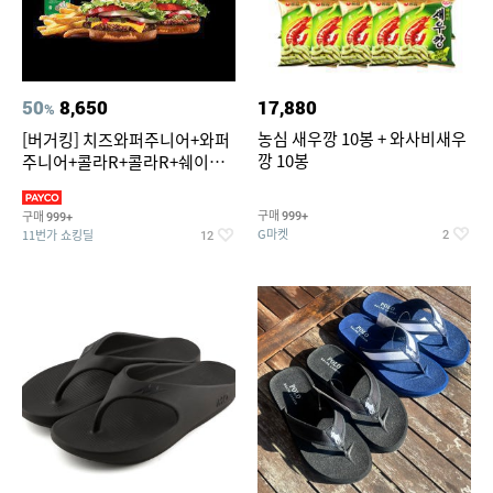
50
8,650
17,880
%
농심 새우깡 10봉 + 와사비새우
[버거킹] 치즈와퍼주니어+와퍼
깡 10봉
주니어+콜라R+콜라R+쉐이킹
프라이 스윗어니언
구매
구매
999+
999+
G마켓
11번가 쇼킹딜
2
12