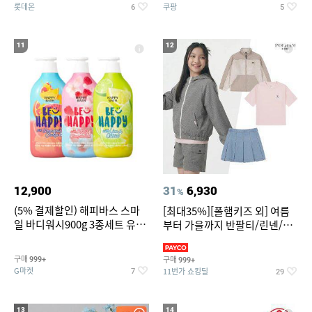
롯데온
쿠팡
6
5
11
12
12,900
31
6,930
%
(5% 결제할인) 해피바스 스마
[최대35%][폴햄키즈 외] 여름
일 바디워시900g 3종세트 유
부터 가을까지 반팔티/린넨/맨
자/체리/자몽
투맨/가디건/팬츠 외 100종
구매
구매
999+
999+
G마켓
11번가 쇼킹딜
7
29
13
14