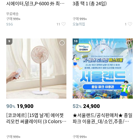
시에이터,덩크,P-6000 外 최대
3종 택 1 (총 24입)
~50% SALE
무료배송
구매
구매
999+
999+
SSG
오늘의집
11
1
9
10
90
19,900
52
24,900
%
%
[코코에르] [15엽 날개] 에어젯
★서울랜드/공식판매처★ 종일
리모컨 써큘레이터 (3 Colors
파크 이용권_대/소인,주중/주
택1)
말 공통
구매
구매
999+
999+