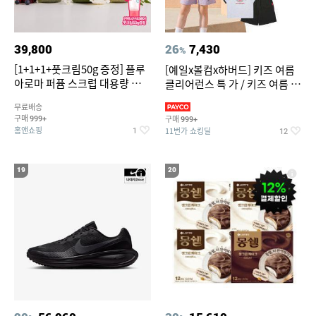
39,800
26
7,430
%
[1+1+1+풋크림50g 증정] 플루
[예일x볼컴x하버드] 키즈 여름
아로마 퍼퓸 스크럽 대용량 바디
클리어런스 특 가 / 키즈 여름 수
워시 1000ml
영복 반팔티 반바지 스
무료배송
구매
구매
999+
999+
홈앤쇼핑
11번가 쇼킹딜
1
12
19
20