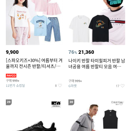
9,900
76
21,360
%
[스파오키즈+30%] 여름부터 겨
나이키 반팔 타미힐피거 반팔 남
울까지 전시즌 반팔/티셔츠/셋
녀공용 여름 반팔티 모음 여름
업/원피스/팬츠/아우트 外
반팔티 기간한정 특가
구매
구매
999+
999+
11번가 쇼킹딜
G마켓
8
17
29
30