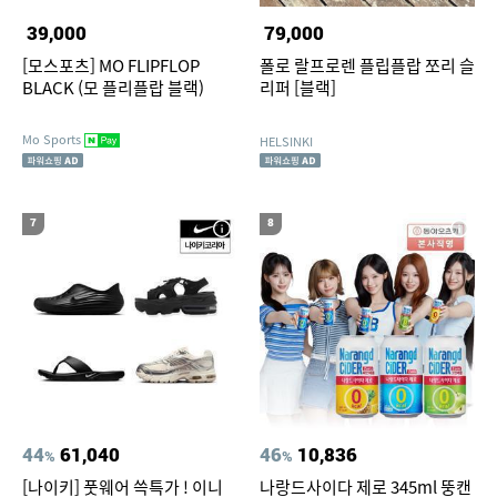
39,000
79,000
[모스포츠] MO FLIPFLOP
폴로 랄프로렌 플립플랍 쪼리 슬
BLACK (모 플리플랍 블랙)
리퍼 [블랙]
Mo Sports
HELSINKI
7
8
44
61,040
46
10,836
%
%
[나이키] 풋웨어 쓱특가 ! 이니
나랑드사이다 제로 345ml 뚱캔