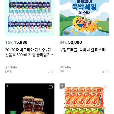
15
15,980
34
52,000
%
%
20+20 더빅토리아 탄산수 /탄
쿠팡트래블, 숙박 세일 페스타
산음료 500ml 21종 골라담기
(총 2박스/분리배송)
구매
구매
999+
999+
G마켓
쿠팡
9
8
5
6