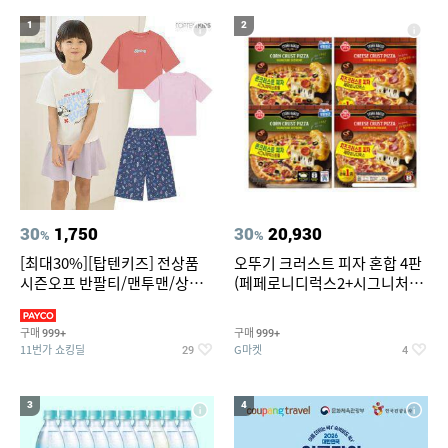
19
20
중고음료수냉장고
스투시 키즈
1
2
30
1,750
30
20,930
%
%
[최대30%][탑텐키즈] 전상품
오뚜기 크러스트 피자 혼합 4판
시즌오프 반팔티/맨투맨/상하
(페페로니디럭스2+시그니처익
복/레깅스 외 100종
스트림2)
구매
구매
999+
999+
11번가 쇼킹딜
G마켓
29
4
3
4