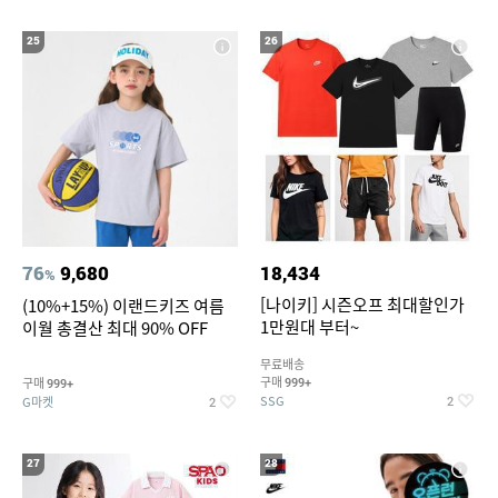
25
26
76
9,680
18,434
%
[나이키] 시즌오프 최대할인가
(10%+15%) 이랜드키즈 여름
1만원대 부터~
이월 총결산 최대 90% OFF
무료배송
구매
구매
999+
999+
SSG
G마켓
2
2
27
28