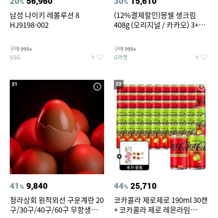
20
56,960
30
15,610
%
%
남성 나이키 레볼루션 8
(12%결제할인)몽쉘 생크림
HJ9198-002
408g (오리지널 / 카카오) 3+1
개
구매
구매
999+
999+
SSG
G마켓
1
1
21
22
41
9,840
44
25,710
%
%
청라상회 원적외선 구운계란 20
코카콜라 제로제로 190ml 30캔
구/30구/40구/60구 무항생제
+ 코카콜라 제로 레몬라임