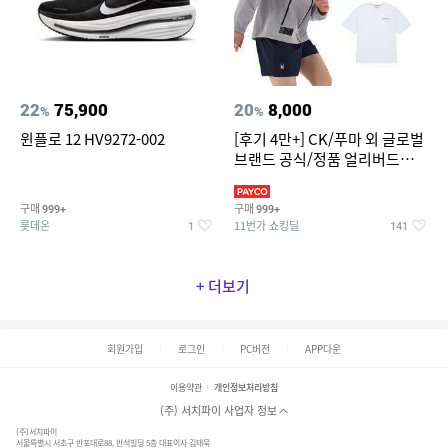
22
75,900
20
8,000
%
%
윈플로 12 HV9272-002
[후기 4만+] CK/푸마 외 글로벌
브랜드 공식/정품 얼리버드
~94%
구매
구매
999+
999+
롯데온
11번가 쇼킹딜
1
141
+ 더보기
회원가입
로그인
PC버전
APP다운
이용약관
개인정보처리방침
(주) 서치파이 사업자 정보
(주)서치파이
서울특별시 서초구 반포대로88, 반석빌딩 5층 대표이사 김태묵