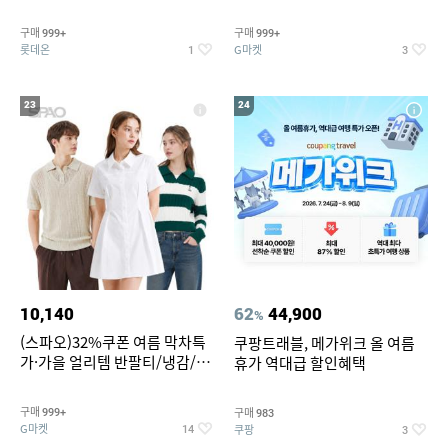
맥반석계란 HACCP 햇썹 인증
190ml 30캔 + (증정) 콜드컵+스
티커 세트
구매
구매
999+
999+
롯데온
G마켓
1
3
23
24
10,140
62
44,900
%
(스파오)32%쿠폰 여름 막차특
쿠팡트래블, 메가위크 올 여름
가·가을 얼리템 반팔티/냉감/반
휴가 역대급 할인혜택
바지/린넨/맨투맨/슬랙스/가디
건 외 ~74%OFF
구매
구매
999+
983
G마켓
쿠팡
14
3