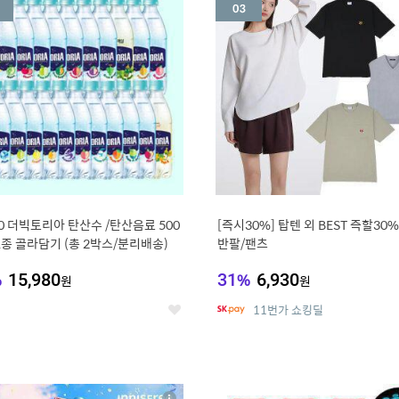
세
20 더빅토리아 탄산수 /탄산음료 500
[즉시30%] 탑텐 외 BEST 즉할30%
21종 골라담기 (총 2박스/분리배송)
반팔/팬츠
%
15,980
31
%
6,930
원
원
11번가 쇼킹딜
좋
아
요
7