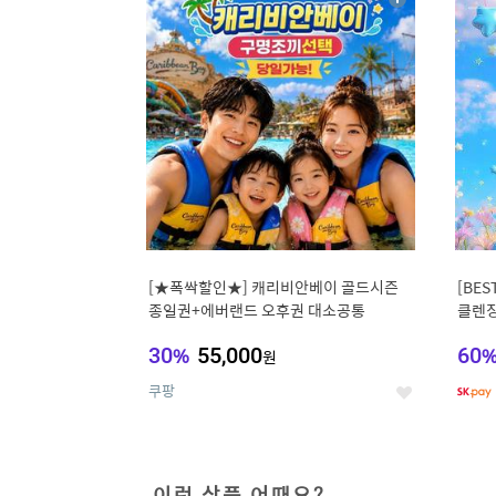
상
세
[★폭싹할인★] 캐리비안베이 골드시즌
[BE
종일권+에버랜드 오후권 대소공통
클렌징
비타C
30
%
55,000
60
원
쿠팡
좋
아
요
이런 상품 어때요?