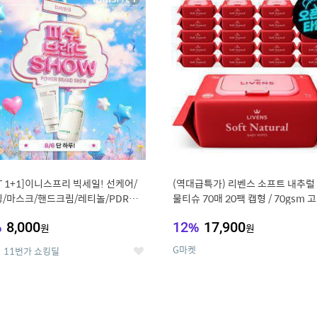
상
세
ST 1+1]이니스프리 빅세일! 선케어/
(역대급특가) 리벤스 소프트 내추럴
/마스크/핸드크림/레티놀/PDRN/
물티슈 70매 20팩 캡형 / 70gsm 
/그린
%
8,000
12
%
17,900
원
원
G마켓
11번가 쇼킹딜
좋
아
요