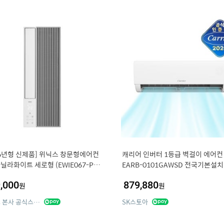
26년형 신제품] 위닉스 창문형에어컨
캐리어 인버터 1등급 벽걸이 에어컨 
 바닐라화이트 세로형 (EWIE067-PW
EARB-0101GAWSD 전국기본설
함
,000
879,880
원
원
위닉스 본사 공식스토어
SK스토아