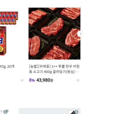
5g, 20개
[농할][우메종] 1++ 투쁠 한우 마장
[브랜드픽] 팸퍼스 20
동 소고기 400g 골라담기(등심/꽃
차차 팬티형 기저귀 4~ 
등심/채끝/살치/안
팩 (총 2박스)+컬쳐
원
8
%
43,980
원
13
%
136,510
원
좋
좋
아
아
요
요
4
상
상