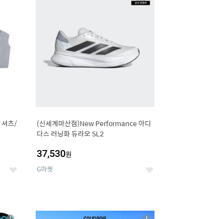
세
세
 셔츠/
(신세계마산점)New Performance 아디
다스 러닝화 듀라모 SL2
37,530
원
G마켓
좋
좋
아
아
요
요
8