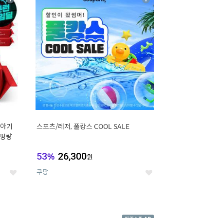
상
상
세
세
 아기
스포츠/레저, 풀캉스 COOL SALE
고평량
53
%
26,300
원
쿠팡
좋
좋
아
아
요
요