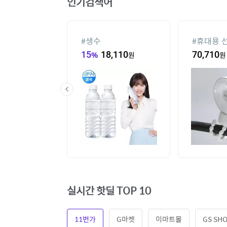
인기검색어
기
#
생수
#
휴대용 
10
원
15
%
18,110
원
70,710
원
실시간 핫딜 TOP 10
11번가
G마켓
이마트몰
GS SH