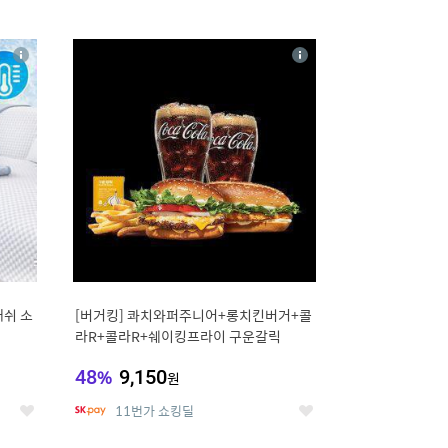
12
상
상
세
세
매쉬 소
[버거킹] 콰치와퍼주니어+롱치킨버거+콜
라R+콜라R+쉐이킹프라이 구운갈릭
48
%
9,150
원
11번가 쇼킹딜
좋
좋
아
아
요
요