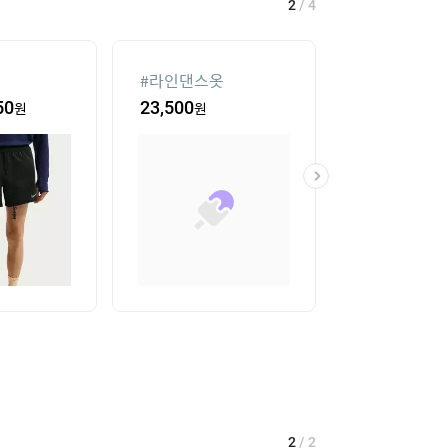
2
/
4
#
라인댄스옷
#
대나무돗자리
50
원
23,500
원
18
%
41,620
2
/
2