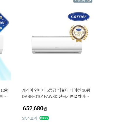
10평
캐리어 인버터 5등급 벽걸이 에어컨 10평
치비포
DARB-0101FAWSD 전국기본설치비포
함
652,680
원
SK스토아