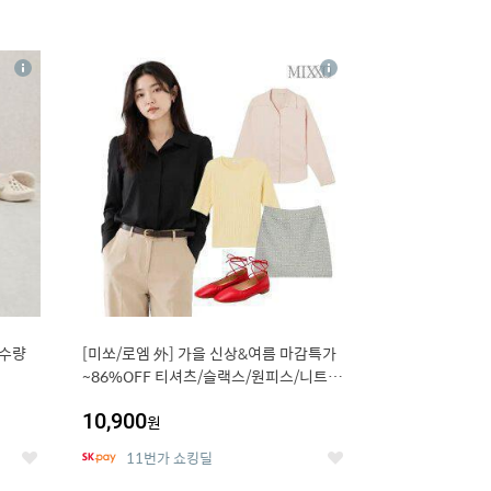
16
상
상
세
세
 수량
[미쏘/로엠 外] 가을 신상&여름 마감특가
~86%OFF 티셔츠/슬랙스/원피스/니트/
블라우스
10,900
원
11번가 쇼킹딜
좋
좋
아
아