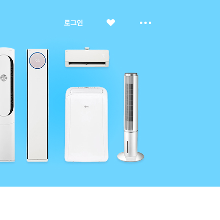
좋
더
로그인
아
보
요
기