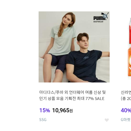
9
1
상
세
아디다스/푸마 외 언더웨어 여름 신상 및
신라면
인기 상품 모음 기획전 최대 77% SALE
(총 2
15
%
10,965
40
원
SSG
G마켓
좋
아
요