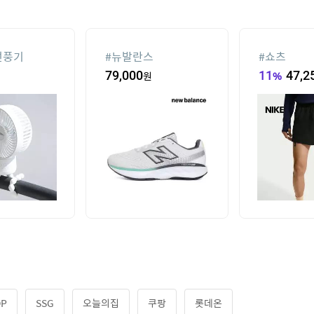
선풍기
#
뉴발란스
#
쇼츠
79,000
원
11
%
47,2
OP
SSG
오늘의집
쿠팡
롯데온