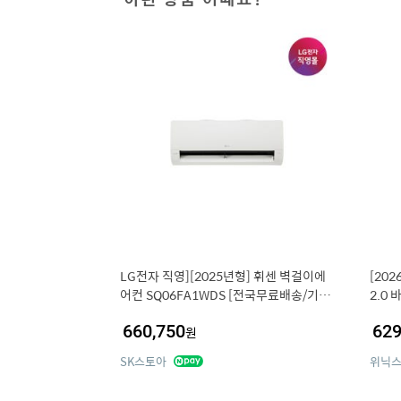
LG전자 직영][2025년형] 휘센 벽걸이에
[20
어컨 SQ06FA1WDS [전국무료배송/기본
2.0
설치비/실외기포함](18.7㎡)
K)
660,750
629
원
SK스토아