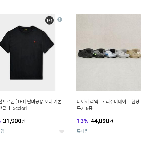
4
15
상
세
랄프로렌 [1+1] 남녀공용 포니 기본
나이키 리액트X 리주버네이트 한정
팔티 [3color]
특가 8종
%
31,900
13
%
44,090
원
원
클럽
롯데온
좋
아