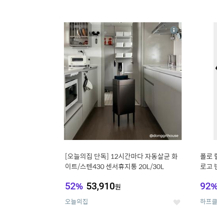
13
1
상
세
[오늘의집 단독] 12시간마다 자동살균 화
폴로 
이트/스텐430 센서휴지통 20L/30L
로고 반
52
%
53,910
92
원
오늘의집
하프
좋
아