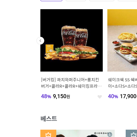
 튀겨나와 편리한 제주
[버거킹] 콰치와퍼주니어+롱치킨
쉐이크쉑 SS 
 10개 1.2kg (소스별
버거+콜라R+콜라R+쉐이킹프라이
이+소다S+소다
구운갈릭
720
원
48
%
9,150
원
40
%
17,900
좋
좋
아
아
요
요
베스트
1
2
상