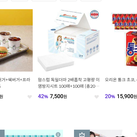
쉑버거+쉑버거+프라
맘스럽 독일더마 2배흡착 고평량 이
오리온 통크 초코, 4
S
염방지시트 100매+100매 (총200
매)
원
42
%
7,500
원
20
%
15,900
좋
좋
아
아
요
요
3
상