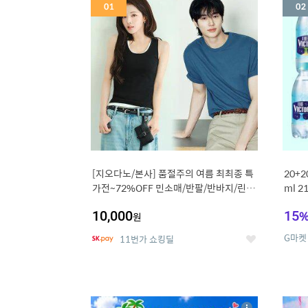
세
[지오다노/본사] 품절주의 여름 최최종 특
20+
가전~72%OFF 민소매/반팔/반바지/린넨
ml 
외
10,000
15
원
G마켓
11번가 쇼킹딜
좋
아
요
5
6