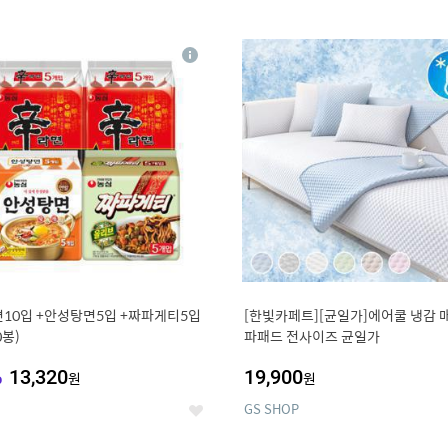
0
11
상
세
10입 +안성탕면5입 +짜파게티5입
[한빛카페트][균일가]에어쿨 냉감 
0봉)
파패드 전사이즈 균일가
%
13,320
19,900
원
원
GS SHOP
좋
아
요