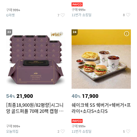
슈즈 베스트 제품 파격전
(총 2박스/분리배송)
구매
구매
999+
999+
11번가 쇼킹딜
G마켓
8
7
23
24
54
21,900
40
17,900
%
%
[최종18,900원/82평량]시그니
쉐이크쉑 SS 쉑버거+쉑버거+프
앙 골드퍼플 70매 20팩 캡형 아
라이+소다S+소다S
기물티슈
구매
구매
999+
999+
오늘의집
11번가 쇼킹딜
2
5