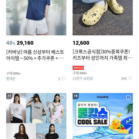
40
29,160
12,600
%
[크록스공식점]30%중복쿠폰!
[커버낫] 여름 신상부터 베스트
키즈부터 성인까지 가족템 최대
아이템 ~ 50% + 추가쿠폰 + 카
혜택가 찬스
드혜택
구매
구매
999+
999+
11번가 쇼킹딜
롯데온
244
2
17
18