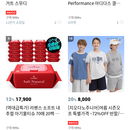
거트 스무디
Performance 아디다스 갤럭시
런 7종 택 1
구매
구매
999+
999+
11번가 쇼킹딜
G마켓
2
2
9
10
12
17,900
20
8,000
%
%
(역대급특가) 리벤스 소프트 내
[지오다노주니어]여름 시즌오
추럴 아기물티슈 70매 20팩 캡
프 특별가격 ~72%OFF 반팔/반
형 / 70gsm 고평량
바지/기능성 등
구매
구매
999+
999+