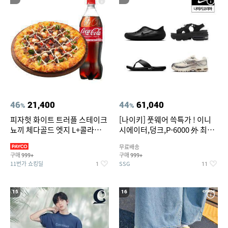
46
21,400
44
61,040
%
%
피자헛 화이트 트러플 스테이크
[나이키] 풋웨어 쓱특가 ! 이니
뇨끼 체다골드 엣지 L+콜라
시에이터,덩크,P-6000 外 최대
1.25L
~50% SALE
무료배송
구매
구매
999+
999+
11번가 쇼킹딜
SSG
1
11
15
16