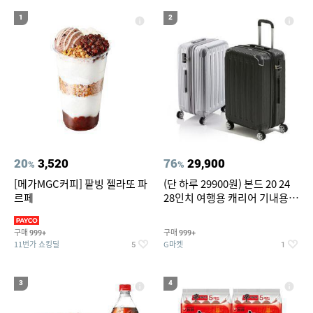
19
20
compactflash
성인용세발자전거중고
1
2
20
3,520
76
29,900
%
%
[메가MGC커피] 팥빙 젤라또 파
(단 하루 29900원) 본드 20 24
르페
28인치 여행용 캐리어 기내용
수화물용 여행가방 케리어가방
(20%쿠폰)
구매
구매
999+
999+
11번가 쇼킹딜
G마켓
5
1
3
4