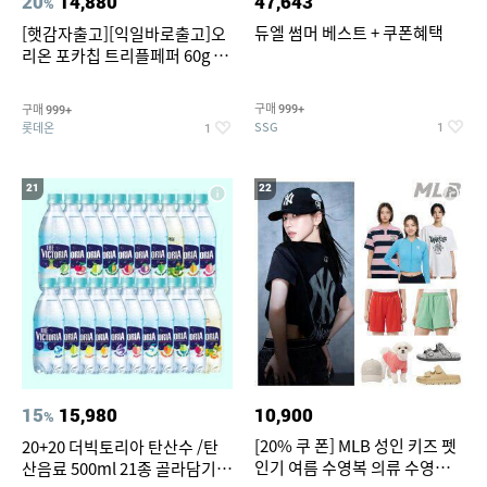
20
14,880
47,643
%
듀엘 썸머 베스트 + 쿠폰혜택
[햇감자출고][익일바로출고]오
리온 포카칩 트리플페퍼 60g 12
개
구매
구매
999+
999+
SSG
롯데온
1
1
21
22
15
15,980
10,900
%
[20% 쿠 폰] MLB 성인 키즈 펫
20+20 더빅토리아 탄산수 /탄
인기 여름 수영복 의류 수영복
산음료 500ml 21종 골라담기