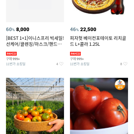
60
8,000
46
22,500
%
%
[BEST 1+1]이니스프리 빅세일!
피자헛 베이컨포테이토 리치골
선케어/클렌징/마스크/핸드크
드 L+콜라 1.25L
림/레티놀/PDRN/비타C/그린
구매
구매
999+
999+
11번가 쇼킹딜
11번가 쇼킹딜
4
8