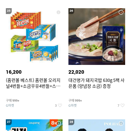
25
26
16,200
22,020
(홈런볼 베스트) 홈런볼 오리지
대건명가 돼지국밥 630g 5팩 사
널4번들+소금우유4번들+스윗
은품 (양념장 소금) 증정
커스타드4번들+옥수수 소프트
콘맛4번들
구매
구매
999+
999+
G마켓
G마켓
3
7
27
28