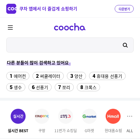
쿠차 앱에서 더 즐겁게 쇼핑하기
다운받기
다른 분들이 많이 검색하고 있어요
1
2
3
4
에어컨
써큘레이터
양산
휴대용 선풍기
5
6
7
8
생수
선풍기
쪼리
크록스
9
10
11
팔찌부자재
가정용 인형 뽑기 기계
메가박스
12
13
여자라인 댄스복
래쉬가드 티셔츠
실시간
14
15
다이소C타입 to HDMI 미러링 케이블
대나무돗자리
실시간 BEST
쿠팡
11번가 쇼킹딜
G마켓
현대홈쇼핑
ALL
SS
16
17
18
포켓몬 카드
뱀부3겹대나무화장지
가디건