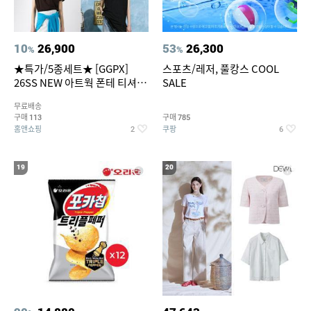
10
26,900
53
26,300
%
%
★특가/5종세트★ [GGPX]
스포츠/레저, 풀캉스 COOL
26SS NEW 아트웍 폰테 티셔츠
SALE
5종 GX262F0501TS
무료배송
구매
구매
113
785
홈앤쇼핑
쿠팡
2
6
19
20