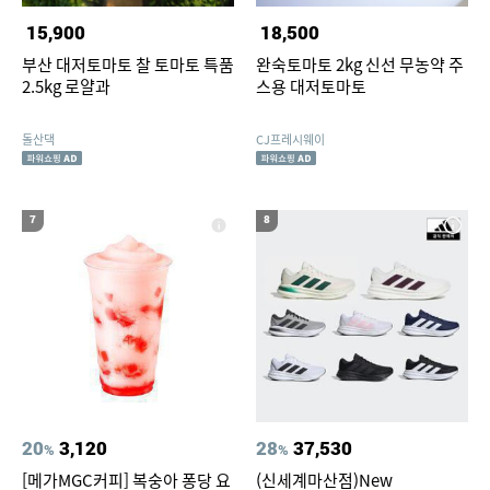
15,900
18,500
부산 대저토마토 찰 토마토 특품
완숙토마토 2kg 신선 무농약 주
2.5kg 로얄과
스용 대저토마토
돌산댁
CJ프레시웨이
7
8
20
3,120
28
37,530
%
%
[메가MGC커피] 복숭아 퐁당 요
(신세계마산점)New