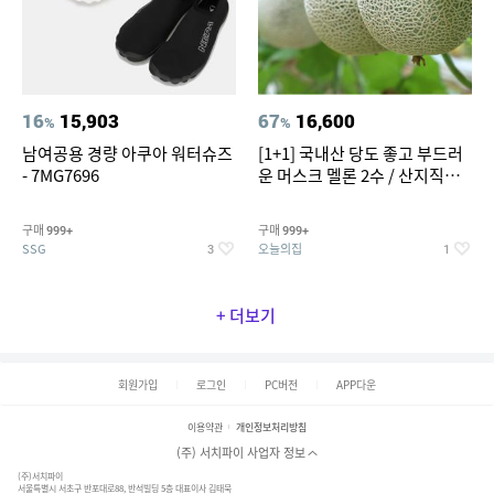
16
15,903
67
16,600
%
%
남여공용 경량 아쿠아 워터슈즈
[1+1] 국내산 당도 좋고 부드러
- 7MG7696
운 머스크 멜론 2수 / 산지직송 x
농협선별
구매
구매
999+
999+
SSG
오늘의집
3
1
+ 더보기
회원가입
로그인
PC버전
APP다운
이용약관
개인정보처리방침
(주) 서치파이 사업자 정보
(주)서치파이
서울특별시 서초구 반포대로88, 반석빌딩 5층 대표이사 김태묵