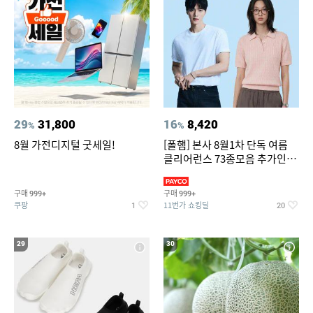
29
31,800
16
8,420
%
%
8월 가전디지털 굿세일!
[폴햄] 본사 8월1차 단독 여름
클리어런스 73종모음 추가인하
최대 83%OFF
구매
구매
999+
999+
쿠팡
11번가 쇼킹딜
1
20
29
30