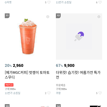
G마켓
11번가 쇼킹딜
5
6
11
12
20
2,960
67
9,900
%
%
[메가MGC커피] 멋쟁이 토마토
더위컷! 습기컷! 여름가전 특가
스무디
전
무료배송
구매
구매
999+
999+
11번가 쇼킹딜
쿠팡
2
5
13
14