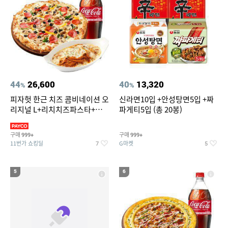
44
26,600
40
13,320
%
%
피자헛 한근 치즈 콤비네이션 오
신라면10입 +안성탕면5입 +짜
리지널 L+리치치즈파스타+콜
파게티5입 (총 20봉)
라 1.25L
구매
구매
999+
999+
11번가 쇼킹딜
G마켓
7
5
5
6