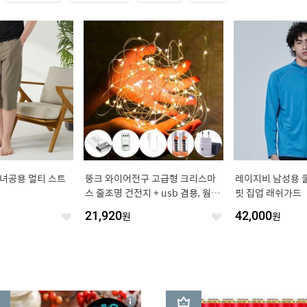
녀공용 멀티 스트
뚱크 와이어전구 고급형 크리스마
레이지비 남성용 
스 줄조명 건전지 + usb 겸용, 웜화
핏 집업 래쉬가드
이트, 트리전구 고급형 10m, 1개
21,920
원
42,000
원
좋
좋
아
아
요
요
3
상