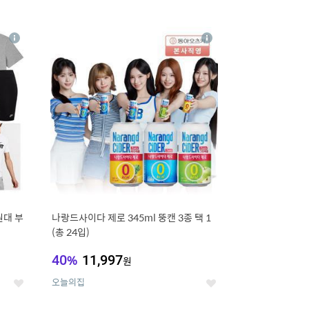
12
상
상
세
세
원대 부
나랑드사이다 제로 345ml 뚱캔 3종 택 1
(총 24입)
40
%
11,997
원
오늘의집
좋
좋
아
아
요
요