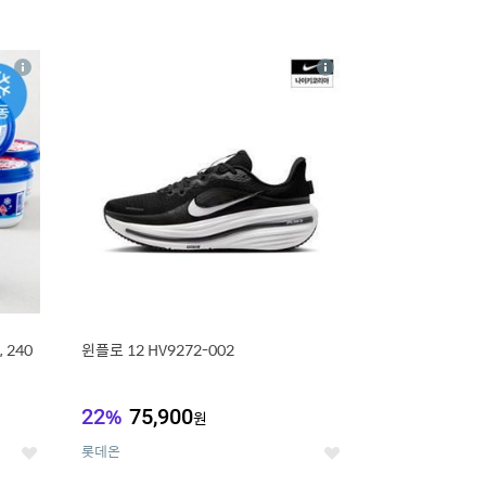
16
상
상
세
세
 240
윈플로 12 HV9272-002
22
%
75,900
원
롯데온
좋
좋
아
아