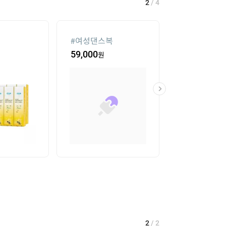
2
/
4
#
여성댄스복
#
가정용 인형
59,000
원
435,400
원
2
/
2