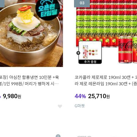
세
포장) 야심찬 함흥냉면 10인분 +육
코카콜라 제로제로 190ml 30캔 +
봉/1인 998원/ 머리가 쨍하게 시원한
라 제로 레몬라임 190ml 30캔 + (
드컵+스티커 세트
%
9,980
44
%
25,710
원
원
G마켓
좋
아
요
7