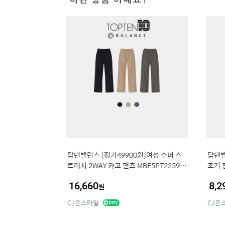
탑텐밸런스 [정가49900원]여성 수퍼 스
탑텐밸
트레치 2WAY 카고 팬츠 MBF5PT2259 4
조거 팬
63694
16,660
8,2
원
CJ온스타일
CJ온