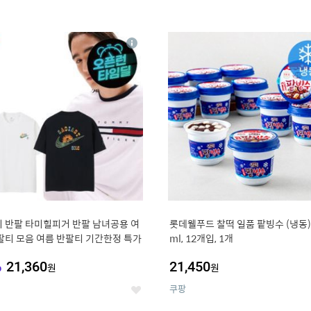
4
15
상
세
 반팔 타미힐피거 반팔 남녀공용 여
롯데웰푸드 찰떡 일품 팥빙수 (냉동),
팔티 모음 여름 반팔티 기간한정 특가
ml, 12개입, 1개
%
21,360
21,450
원
원
쿠팡
좋
아