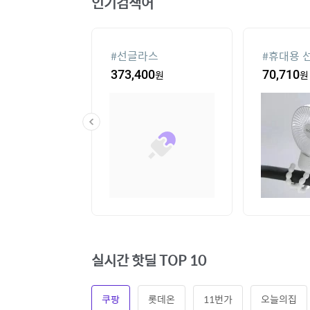
인기검색어
컨
#
선글라스
#
휴대용 
28,330
원
373,400
원
70,710
원
실시간 핫딜 TOP 10
쿠팡
롯데온
11번가
오늘의집