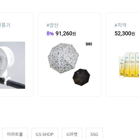
선풍기
#
양산
#
치약
8
%
91,260
원
52,300
원
이마트몰
GS SHOP
G마켓
SSG