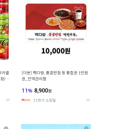
세
세
 코카콜
[더본] 빽다방, 홍콩반점 등 통합권 1만원
증정) 콜
권_잔액관리형
11
%
8,900
원
11번가 쇼킹딜
좋
좋
아
아
요
요
8