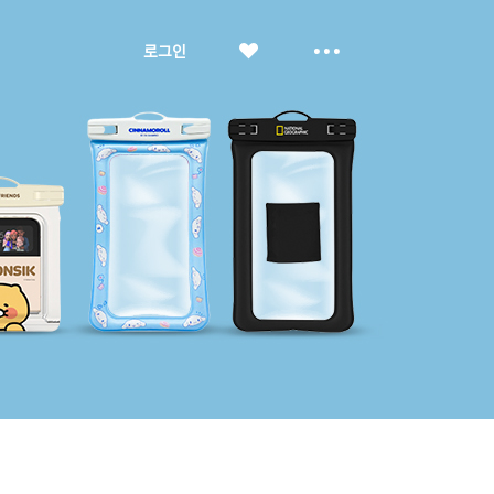
좋
더
로그인
아
보
요
기