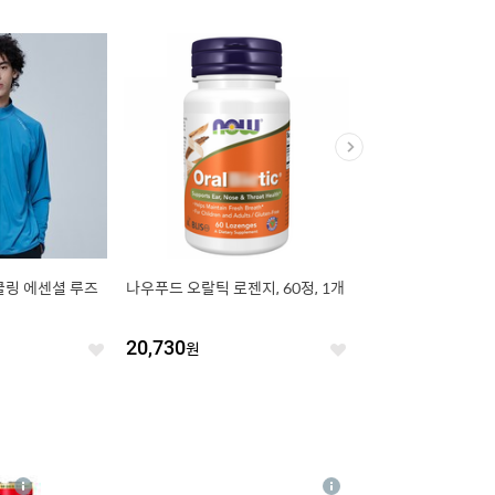
쿨링 에센셜 루즈
나우푸드 오랄틱 로젠지, 60정, 1개
버블리데이 플라워 슬
20,730
원
1,750
원
좋
좋
아
아
요
요
4
상
상