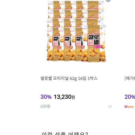
상
세
쌀로별 오리지널 62g 16입 1박스
[메가
30
%
13,230
20
원
G마켓
좋
아
요
이런 상품 어때요?