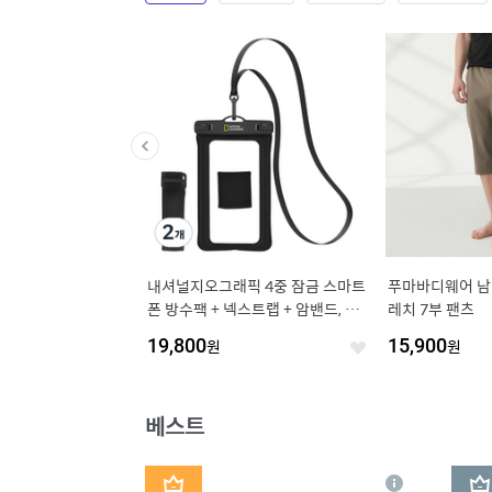
미엄 가죽 안경집 안경
내셔널지오그래픽 4중 잠금 스마트
푸마바디웨어 남
폰 방수팩 + 넥스트랩 + 암밴드, 블
레치 7부 팬츠
랙, 2개
19,800
원
15,900
원
좋
좋
아
아
요
요
베스트
1
2
상