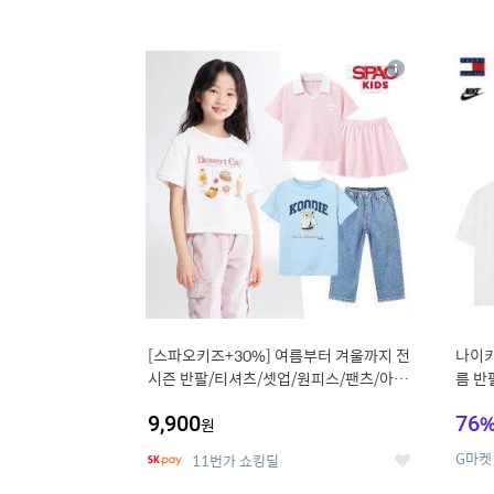
13
1
상
세
[스파오키즈+30%] 여름부터 겨울까지 전
나이키
시즌 반팔/티셔츠/셋업/원피스/팬츠/아우
름 반
트 外
9,900
76
원
G마켓
11번가 쇼킹딜
좋
아