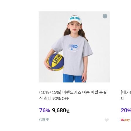
9
1
상
세
(10%+15%) 이랜드키즈 여름 이월 총결
[메가
산 최대 90% OFF
디
76
%
9,680
20
원
G마켓
좋
아
요