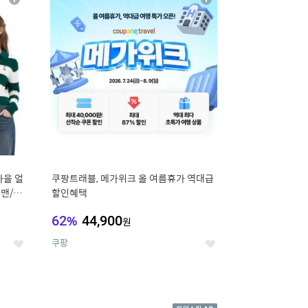
상
상
세
세
가을 얼
쿠팡트래블, 메가위크 올 여름휴가 역대급
맨/슬
할인혜택
62
%
44,900
원
쿠팡
좋
좋
아
아
요
요