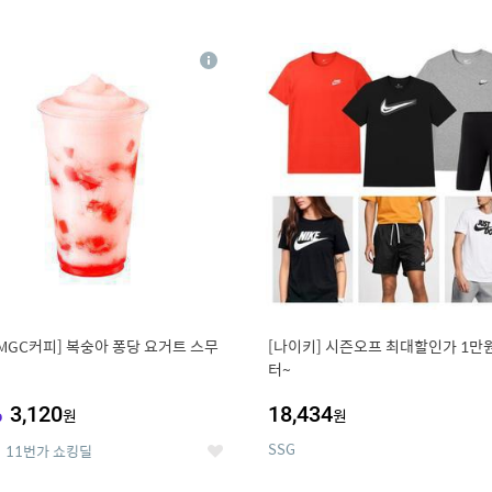
0
11
상
세
MGC커피] 복숭아 퐁당 요거트 스무
[나이키] 시즌오프 최대할인가 1만
터~
%
3,120
18,434
원
원
SSG
11번가 쇼킹딜
좋
아
요