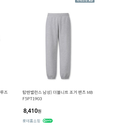
(루즈
탑텐밸런스 남성) 더블니트 조거 팬츠 MB
F5PT1903
8,410
원
롯데홈쇼핑