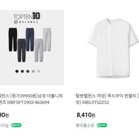
런스 [정가39900원]남성 더블니트
탑텐밸런스 여성) 퀵드라이 반팔티 
츠 MBF5PT1903 463694
핏) MBG5TS2252
90
8,410
원
원
스타일
롯데홈쇼핑