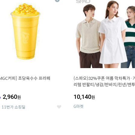
상
세
MGC커피] 초당옥수수 프라페
(스파오)32%쿠폰 여름 막차특가·
리템 반팔티/냉감/반바지/린넨/맨투
랙스/가디건 외 ~74%OFF
%
2,960
10,140
원
원
G마켓
11번가 쇼킹딜
좋
아
요