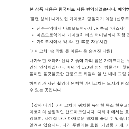
본 상품 내용은 한국어로 자동 번역되었습니다. 예약하
[플랜 상세] 나가노현 가미코치 당일치기 여행 (신주쿠
신주쿠역에서 마츠모토역까지 JR 특급 "아즈사"
마츠모토역에서 가미코치 버스 터미널까지 직행 
가미코치에서 약 3시간 30분 자유시간
[가미코치: 숨 막힐 듯 아름다운 숨겨진 낙원]
나가노현 호타카 산맥 기슭에 자리 잡은 가미코치는 우
연의 안식처입니다. 매년 약 120만 명의 방문객이 찾
을이면 울긋불긋한 단풍으로 뒤덮여 일 년 내내 그림 
하이킹과 사진 촬영에 완벽한 가미코치는 도시의 번잡
수 있는 곳입니다.
【갓파 다리】가미코치에 위치한 유명한 목조 현수교입니
미코치의 상징적인 랜드마크입니다. 다리 위에서는 호
있으며, 사계절 내내 다채로운 경치를 즐길 수 있습니다
알려져 있습니다. 다리 주변에는 호텔, 기념품 가게,