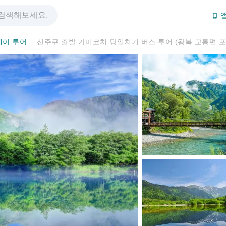
앱
데이 투어
신주쿠 출발 가미코치 당일치기 버스 투어 (왕복 교통편 포