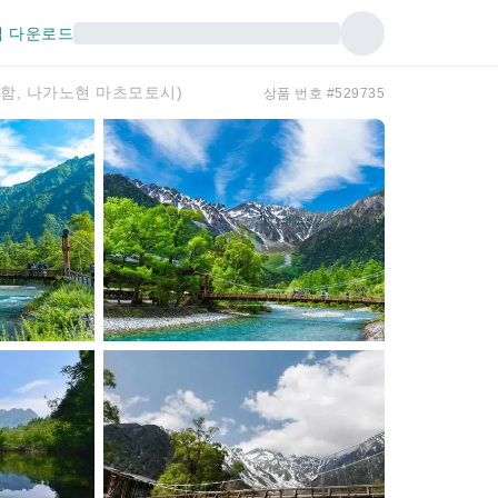
 다운로드
함, 나가노현 마츠모토시)
상품 번호 #529735