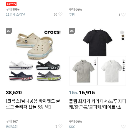
만원대 100종 한정특가
구매
구매
999+
999+
11번가 쇼킹딜
쿠팡
30
1
23
24
38,520
15
16,915
%
[크록스]남녀공용 바야밴드 클
폴햄 최저가 카라티셔츠/무지피
로그 슬리퍼 샌들 5종 택1
케/출근룩/쿨피케/데이트/소로
나 티셔츠 3종 택1
구매
구매
167
999+
홈앤쇼핑
SSG
3