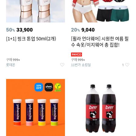
50
33,900
20
9,040
%
%
[1+1] 핑크 톤업 50ml(2개)
[휠라 언더웨어] 시원한 여름 필
수 속옷/이지웨어 총 집합!
구매
구매
999+
999+
롯데온
11번가 쇼킹딜
1