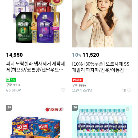
14,950
10
11,520
%
피지 모락셀라 냄새제거 세탁세
[10%+30%쿠폰] 오르시떼 SS
제(허브향/코튼향/샌달우드향/
패밀리 파자마/잠옷/아동잠옷/
화이트머스크향) 2.3리필 4종
아동내의
택1
구매
구매
999+
999+
GS SHOP
11번가 쇼킹딜
15
29
30