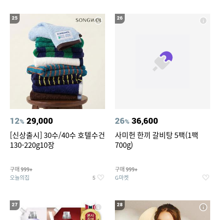
25
26
12
29,000
26
36,600
%
%
[신상출시] 30수/40수 호텔수건
사미헌 한끼 갈비탕 5팩(1팩
130-220g10장
700g)
구매
구매
999+
999+
오늘의집
G마켓
5
27
28