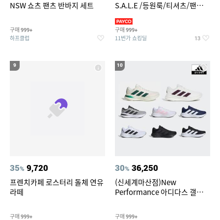
NSW 쇼츠 팬츠 반바지 세트
S.A.L.E /등원룩/티셔츠/팬츠/
상하복/실내복/팬츠 외
구매
구매
999+
999+
하프클럽
11번가 쇼킹딜
13
9
10
35
9,720
30
36,250
%
%
프렌치카페 로스터리 돌체 연유
(신세계마산점)New
라떼
Performance 아디다스 갤럭시
런 7종 택 1
구매
구매
999+
999+