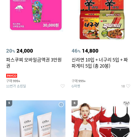
20
24,000
46
14,800
%
%
파스쿠찌 모바일금액권 3만원
신라면 10입 + 너구리 5입 + 짜
권
파게티 5입 (총 20봉)
구매
구매
999+
999+
11번가 쇼킹딜
G마켓
18
5
6