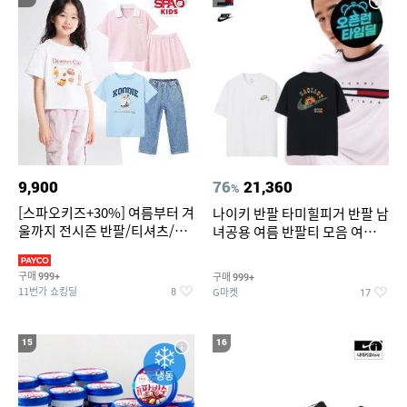
9,900
76
21,360
%
[스파오키즈+30%] 여름부터 겨
나이키 반팔 타미힐피거 반팔 남
울까지 전시즌 반팔/티셔츠/셋
녀공용 여름 반팔티 모음 여름
업/원피스/팬츠/아우트 外
반팔티 기간한정 특가
구매
구매
999+
999+
11번가 쇼킹딜
G마켓
8
17
15
16