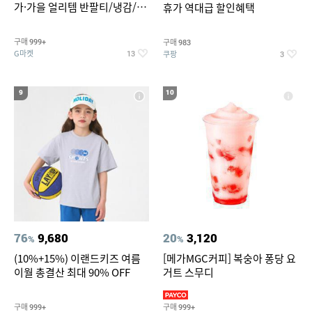
가·가을 얼리템 반팔티/냉감/반
휴가 역대급 할인혜택
바지/린넨/맨투맨/슬랙스/가디
건 외 ~74%OFF
구매
구매
999+
983
G마켓
쿠팡
13
3
9
10
76
9,680
20
3,120
%
%
(10%+15%) 이랜드키즈 여름
[메가MGC커피] 복숭아 퐁당 요
이월 총결산 최대 90% OFF
거트 스무디
구매
구매
999+
999+