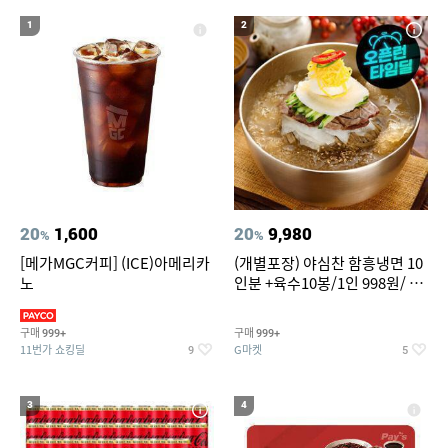
20
성인용세발자전거중고
1
2
20
1,600
20
9,980
%
%
[메가MGC커피] (ICE)아메리카
(개별포장) 야심찬 함흥냉면 10
노
인분 +육수10봉/1인 998원/ 머
리가 쨍하게 시원한 냉면
구매
구매
999+
999+
11번가 쇼킹딜
G마켓
9
5
3
4