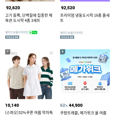
92,620
92,520
고기 듬뿍, 단백질에 집중한 체
프리미엄 냉동도시락 16종 풀세
육관 도시락 4종 3세트
트
샐러드보울다이어트
샐러드보울다이어트
7
8
10,140
62
44,900
%
(스파오)32%쿠폰 여름 막차특
쿠팡트래블, 메가위크 올 여름