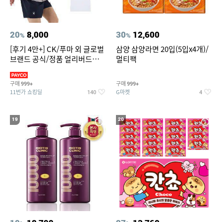
20
8,000
30
12,600
%
%
[후기 4만+] CK/푸마 외 글로벌
삼양 삼양라면 20입(5입x4개)/
브랜드 공식/정품 얼리버드
멀티팩
~94%
구매
구매
999+
999+
11번가 쇼킹딜
G마켓
140
4
19
20