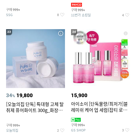
~
3,390원~/상하복/래쉬가드/수
영복/티셔츠/
구매
구매
999+
999+
SSG
11번가 쇼킹딜
8
4
23
24
34
19,800
15,900
%
아이소이 [단독물량/최저가]블
[오늘의집 단독] 특대형 고체 탈
레미쉬 케어 업 세럼(잡티 로즈
취제 퓨어화이트 300g_화장실
세럼) 20ml 더블기획 (사용기한
탈취제 담배냄새제거 거실탈취
2027-04-24)
구매
구매
999+
999+
GS SHOP
오늘의집
3
2