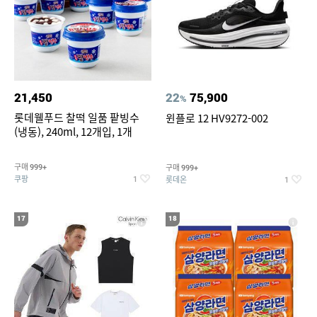
21,450
22
75,900
%
롯데웰푸드 찰떡 일품 팥빙수
윈플로 12 HV9272-002
(냉동), 240ml, 12개입, 1개
구매
구매
999+
999+
쿠팡
롯데온
1
1
17
18