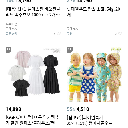
10
18,790
27
13,760
%
%
[대용량1+1]엘라스틴 비오틴클
롯데웰푸드 칸쵸 초코, 54g, 20
리닉 맥주효모 1000ml x 2개
개
(샴푸/컨디셔너 택1)
무료배송
구매
구매
999+
999+
홈앤쇼핑
쿠팡
3
2
21
22
14,898
55
4,510
%
[GGPX/미니멈] 여름 인기템 추
[삠뽀요][파이널특가
가 할인 원피스/블라우스/팬츠
25%+15%] 썸머시즌오프