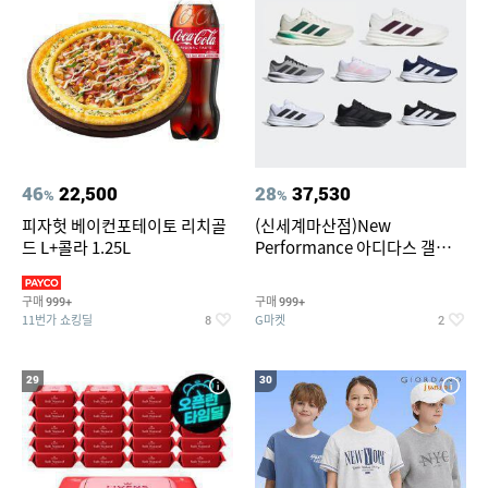
46
22,500
28
37,530
%
%
피자헛 베이컨포테이토 리치골
(신세계마산점)New
드 L+콜라 1.25L
Performance 아디다스 갤럭시
런 7종 택 1
구매
구매
999+
999+
11번가 쇼킹딜
G마켓
8
2
29
30