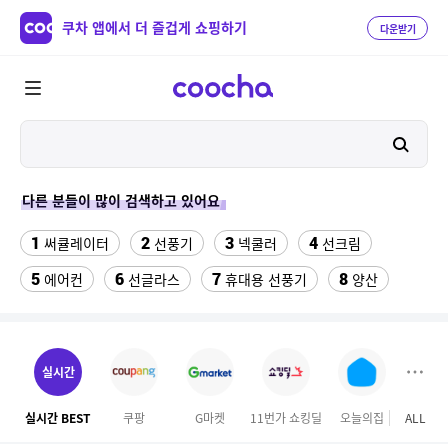
쿠차 앱에서 더 즐겁게 쇼핑하기
다운받기
다른 분들이 많이 검색하고 있어요
1
2
3
4
써큘레이터
선풍기
넥쿨러
선크림
5
6
7
8
에어컨
선글라스
휴대용 선풍기
양산
9
10
11
치약
여성댄스복
가정용 인형뽑기기계
12
13
팔찌부자재
여자라인 댄스복
실시간
14
15
16
롯데월드 자유이용권
라인댄스옷
엄마옷
실시간 BEST
쿠팡
G마켓
11번가 쇼킹딜
오늘의집
ALL
홈앤
17
18
19
엘칸토
kfc
슬리퍼