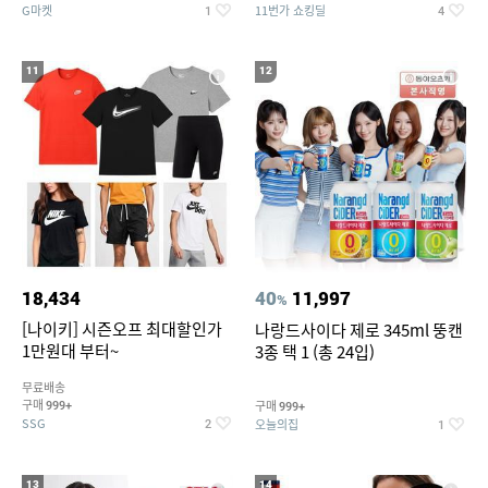
G마켓
11번가 쇼킹딜
1
4
11
12
18,434
40
11,997
%
[나이키] 시즌오프 최대할인가
나랑드사이다 제로 345ml 뚱캔
1만원대 부터~
3종 택 1 (총 24입)
무료배송
구매
구매
999+
999+
SSG
오늘의집
2
1
13
14