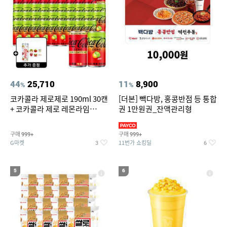
44
25,710
11
8,900
%
%
코카콜라 제로제로 190ml 30캔
[더본] 빽다방, 홍콩반점 등 통합
+ 코카콜라 제로 레몬라임
권 1만원권_잔액관리형
190ml 30캔 + (증정) 콜드컵+스
티커 세트
구매
구매
999+
999+
G마켓
11번가 쇼킹딜
3
6
5
6