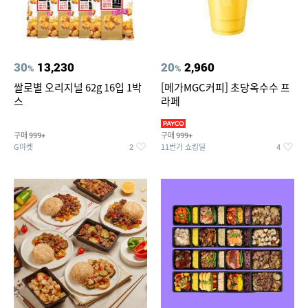
30
13,230
20
2,960
%
%
쌀로별 오리지널 62g 16입 1박
[메가MGC커피] 초당옥수수 프
스
라페
구매
구매
999+
999+
G마켓
11번가 쇼킹딜
2
4