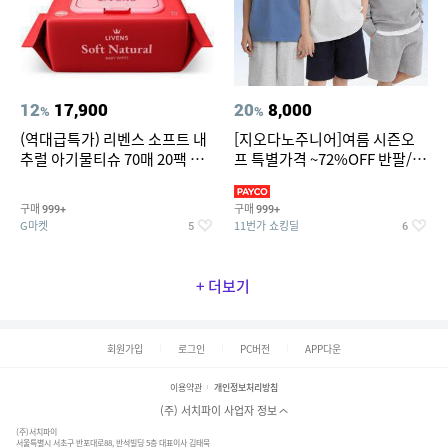
12
17,900
20
8,000
%
%
(역대급특가) 리벤스 소프트 내
[지오다노주니어]여름 시즌오
추럴 아기물티슈 70매 20팩 캡
프 특별가격 ~72%OFF 반팔/반
형 / 70gsm 고평량
바지/기능성 등
구매
구매
999+
999+
G마켓
11번가 쇼킹딜
5
6
+ 더보기
회원가입
로그인
PC버전
APP다운
이용약관
개인정보처리방침
(주) 서치파이 사업자 정보
(주)서치파이
서울특별시 서초구 반포대로88, 반석빌딩 5층 대표이사 김태묵