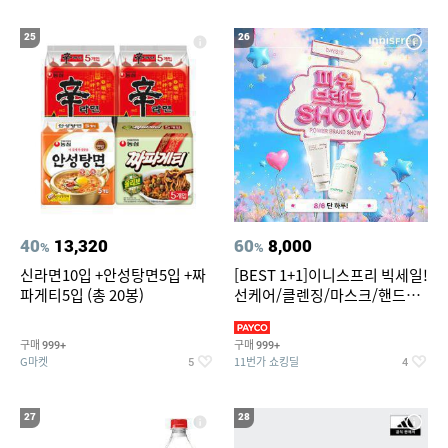
25
26
40
13,320
60
8,000
%
%
신라면10입 +안성탕면5입 +짜
[BEST 1+1]이니스프리 빅세일!
파게티5입 (총 20봉)
선케어/클렌징/마스크/핸드크
림/레티놀/PDRN/비타C/그린
구매
구매
999+
999+
G마켓
11번가 쇼킹딜
5
4
27
28