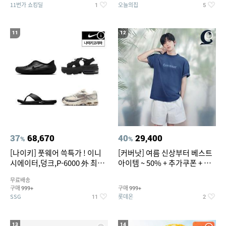
11번가 쇼킹딜
오늘의집
1
5
11
12
37
68,670
40
29,400
%
%
[나이키] 풋웨어 쓱특가 ! 이니
[커버낫] 여름 신상부터 베스트
시에이터,덩크,P-6000 外 최대
아이템 ~ 50% + 추가쿠폰 + 카
~50% SALE
드혜택
무료배송
구매
구매
999+
999+
SSG
롯데온
11
2
13
14