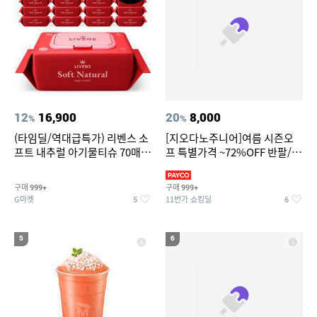
12
16,900
20
8,000
%
%
(타임딜/역대급특가) 리벤스 소
[지오다노주니어]여름 시즌오
프트 내추럴 아기물티슈 70매
프 특별가격 ~72%OFF 반팔/반
20팩 캡형 / 70gsm 고평량
바지/기능성 등
구매
구매
999+
999+
G마켓
11번가 쇼킹딜
5
6
5
6