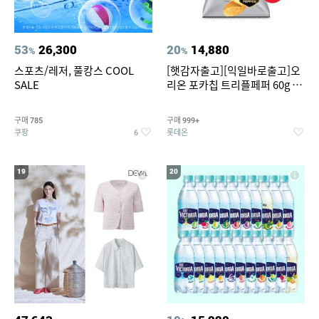
53
26,300
20
14,880
%
%
스포츠/레저, 풀캉스 COOL
[햇감자출고][익일바로출고]오
SALE
리온 포카칩 트리플페퍼 60g 12
개
구매
구매
785
999+
쿠팡
롯데온
6
19
20