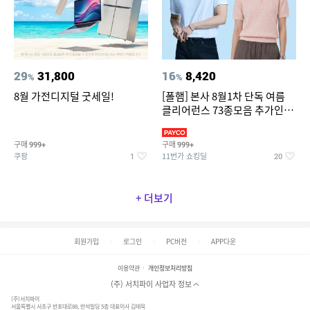
29
31,800
16
8,420
%
%
8월 가전디지털 굿세일!
[폴햄] 본사 8월1차 단독 여름
클리어런스 73종모음 추가인하
최대 83%OFF
구매
구매
999+
999+
쿠팡
11번가 쇼킹딜
1
20
+ 더보기
회원가입
로그인
PC버전
APP다운
이용약관
개인정보처리방침
(주) 서치파이 사업자 정보
(주)서치파이
서울특별시 서초구 반포대로88, 반석빌딩 5층 대표이사 김태묵