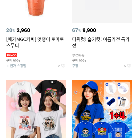
20
2,960
67
9,900
%
%
[메가MGC커피] 멋쟁이 토마토
더위컷! 습기컷! 여름가전 특가
스무디
전
무료배송
구매
구매
999+
999+
11번가 쇼킹딜
쿠팡
2
5