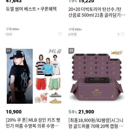
47,643
19
15,220
%
듀엘 썸머 베스트 + 쿠폰혜택
20+20 더빅토리아 탄산수 /탄
산음료 500ml 21종 골라담기
(총 2박스/분리배송)
구매
구매
999+
999+
SSG
G마켓
7
21
22
10,900
54
21,900
%
[20% 쿠 폰] MLB 성인 키즈 펫
[최종18,900원/82평량]시그니
인기 여름 수영복 의류 수영복
앙 골드퍼플 70매 20팩 캡형 아