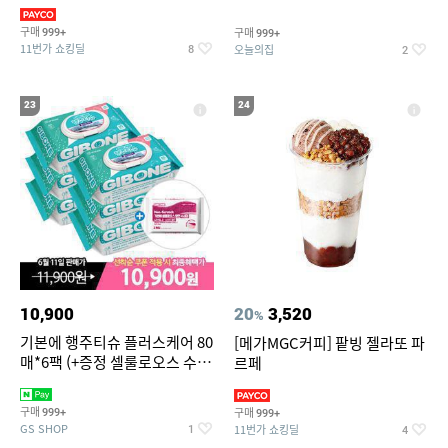
슈즈 베스트 제품 파격전
기물티슈
구매
구매
999+
999+
11번가 쇼킹딜
오늘의집
8
2
23
24
10,900
20
3,520
%
기본에 행주티슈 플러스케어 80
[메가MGC커피] 팥빙 젤라또 파
매*6팩 (+증정 셀룰로오스 수세
르페
미 2매)
구매
구매
999+
999+
GS SHOP
11번가 쇼킹딜
1
4