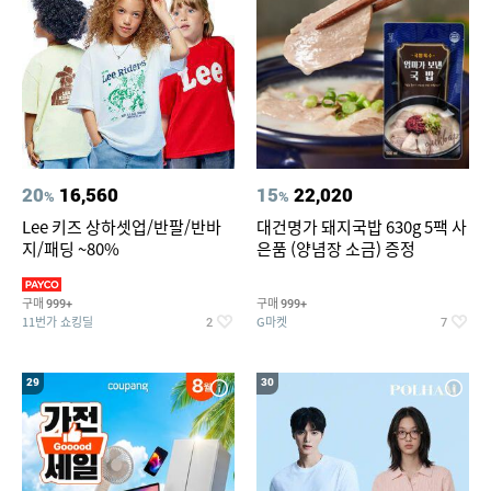
20
16,560
15
22,020
%
%
Lee 키즈 상하셋업/반팔/반바
대건명가 돼지국밥 630g 5팩 사
지/패딩 ~80%
은품 (양념장 소금) 증정
구매
구매
999+
999+
11번가 쇼킹딜
G마켓
2
7
29
30