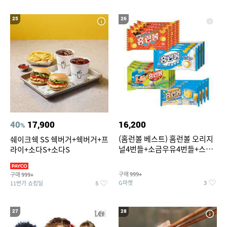
25
26
40
17,900
16,200
%
(홈런볼 베스트) 홈런볼 오리지
쉐이크쉑 SS 쉑버거+쉑버거+프
널4번들+소금우유4번들+스윗
라이+소다S+소다S
커스타드4번들+옥수수 소프트
콘맛4번들
구매
구매
999+
999+
G마켓
11번가 쇼킹딜
3
5
27
28