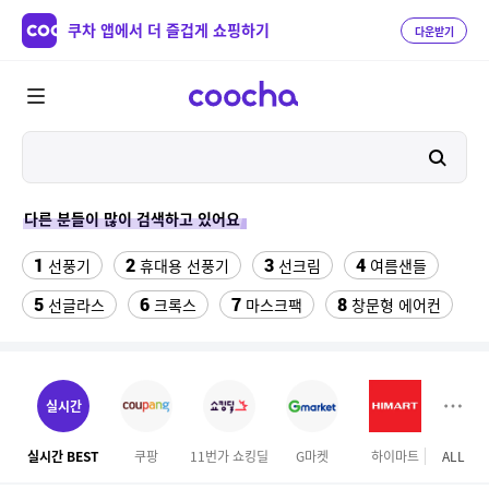
쿠차 앱에서 더 즐겁게 쇼핑하기
다운받기
다른 분들이 많이 검색하고 있어요
1
2
3
4
선풍기
휴대용 선풍기
선크림
여름샌들
5
6
7
8
선글라스
크록스
마스크팩
창문형 에어컨
9
10
반려동물 위치추적 gps 목걸이
써큘레이터
11
12
13
캐쥬얼화
태국 esim
물티슈
실시간
14
15
워치4케이스
아디다스 남성 7부반바지
실시간 BEST
쿠팡
11번가 쇼킹딜
G마켓
하이마트
ALL
마이리
16
17
18
마른안주 대용량
실외기없는 에어컨
io1430