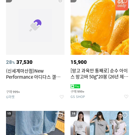
28
37,530
15,900
%
[망고 과육만 통째로] 순수 아이
(신세계마산점)New
스 망고바 50g*20봉 (26년 제
Performance 아디다스 갤럭시
조)
런 7종 택 1
구매
구매
999+
999+
GS SHOP
G마켓
15
16