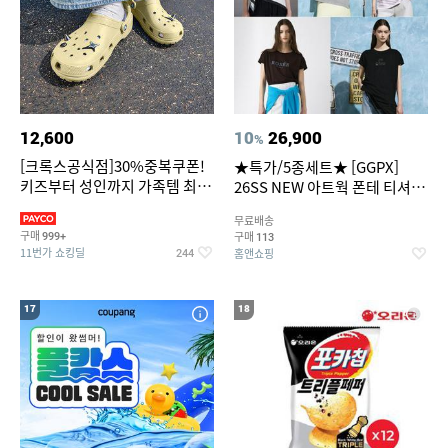
12,600
10
26,900
%
[크록스공식점]30%중복쿠폰!
★특가/5종세트★ [GGPX]
키즈부터 성인까지 가족템 최대
26SS NEW 아트웍 폰테 티셔츠
혜택가 찬스
5종 GX262F0501TS
무료배송
구매
구매
999+
113
11번가 쇼킹딜
홈앤쇼핑
244
17
18