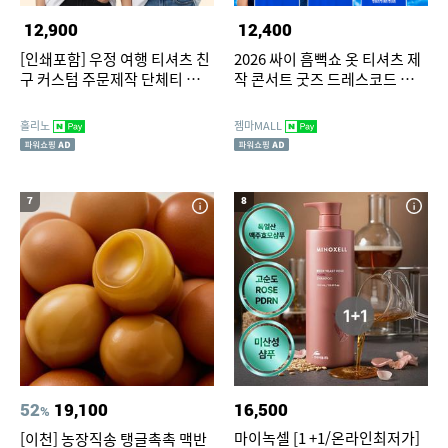
12,900
12,400
[인쇄포함] 우정 여행 티셔츠 친
2026 싸이 흠뻑쇼 옷 티셔츠 제
구 커스텀 주문제작 단체티 소량
작 콘서트 굿즈 드레스코드 파란
프린팅
옷
홀리노
젬마MALL
7
8
52
19,100
16,500
%
마이녹셀 [1 +1/온라인최저가]
[이천] 농장직송 탱글촉촉 맥반