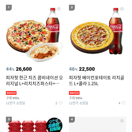
19
20
라인핏 브라
캠핑선풍기
1
2
44
26,600
46
22,500
%
%
피자헛 한근 치즈 콤비네이션 오
피자헛 베이컨포테이토 리치골
리지널 L+리치치즈파스타+콜
드 L+콜라 1.25L
라 1.25L
구매
구매
999+
999+
11번가 쇼킹딜
11번가 쇼킹딜
2
4
3
4