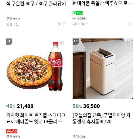
현대약품 독일산 맥주효모 로즈
석 구운란 60구 / 30구 골라담기
PDRN 탈모샴푸 대용량
1000ml (정가 100,000원)
구매
구매
999+
999+
GS SHOP
오늘의집
1
9
10
46
21,400
58
36,500
%
%
피자헛 화이트 트러플 스테이크
[오늘의집 단독] 푸벨드마망 자
뇨끼 체다골드 엣지 L+콜라
동센서 휴지통9L/20L
1.25L
구매
구매
999+
999+