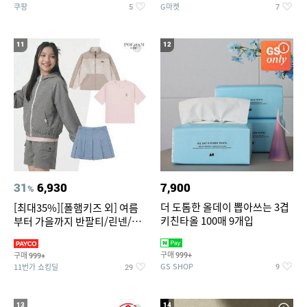
쿠팡
G마켓
5
7
11
12
31
6,930
7,900
%
더 도톰한 올데이 뽑아쓰는 3겹
[최대35%][폴햄키즈 외] 여름
키친타올 100매 9개입
부터 가을까지 반팔티/린넨/맨
투맨/가디건/팬츠 외 100종
구매
구매
999+
999+
GS SHOP
11번가 쇼킹딜
9
29
13
14