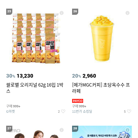
25
26
30
13,230
20
2,960
%
%
쌀로별 오리지널 62g 16입 1박
[메가MGC커피] 초당옥수수 프
스
라페
구매
구매
999+
999+
G마켓
11번가 쇼킹딜
2
5
27
28