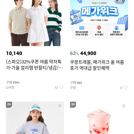
10,140
62
44,900
%
(스파오)32%쿠폰 여름 막차특
쿠팡트래블, 메가위크 올 여름
가·가을 얼리템 반팔티/냉감/반
휴가 역대급 할인혜택
바지/린넨/맨투맨/슬랙스/가디
건 외 ~74%OFF
구매
구매
999+
983
G마켓
쿠팡
13
3
29
30