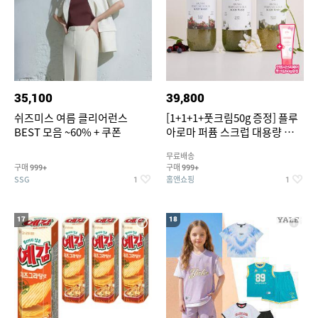
35,100
39,800
쉬즈미스 여름 클리어런스
[1+1+1+풋크림50g 증정] 플루
BEST 모음 ~60% + 쿠폰
아로마 퍼퓸 스크럽 대용량 바디
워시 1000ml
무료배송
구매
구매
999+
999+
SSG
홈앤쇼핑
1
1
17
18