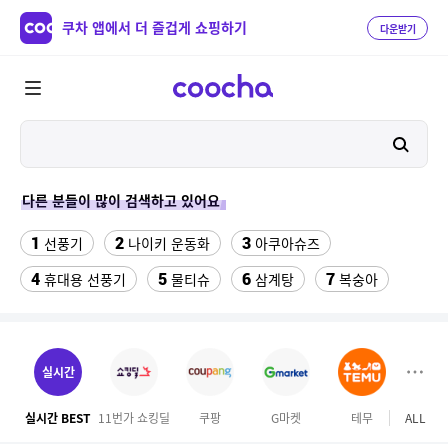
쿠차 앱에서 더 즐겁게 쇼핑하기
다운받기
다른 분들이 많이 검색하고 있어요
1
2
3
선풍기
나이키 운동화
아쿠아슈즈
4
5
6
7
휴대용 선풍기
물티슈
삼계탕
복숭아
8
이동식 에어컨
9
ESSECORE KLEVV DDR4-3200 CL22 파인인포 (16GB)
실시간
10
수향미쌀10kg특등급
실시간 BEST
11번가 쇼킹딜
쿠팡
G마켓
테무
ALL
이마
11
휴대용 무선 냉각선풍기 FA JE ULRA