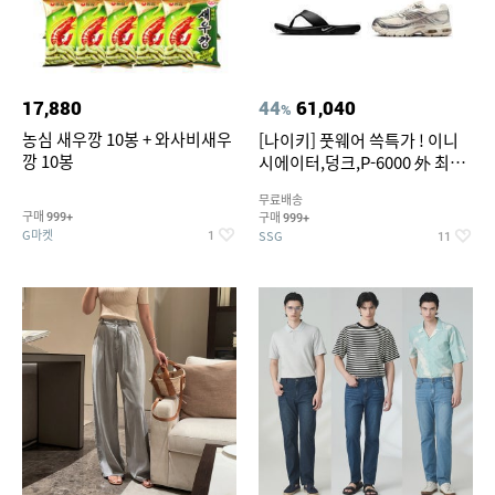
17,880
44
61,040
%
농심 새우깡 10봉 + 와사비새우
[나이키] 풋웨어 쓱특가 ! 이니
깡 10봉
시에이터,덩크,P-6000 外 최대
~50% SALE
무료배송
구매
구매
999+
999+
G마켓
SSG
1
11