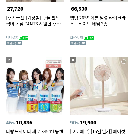
27,720
66,530
[후기극찬][기장별] 후들 핀턱
뱅뱅 26SS 여름 남성 라이크라
썸머 데님 PANTS 시원한 후들
스트레이트 데님 3종
핏 와이드핏 얇은 편안한
나나살롱
SK스토아
7
8
46
10,836
90
19,900
%
%
나랑드사이다 제로 345ml 뚱캔
[코코에르] [15엽 날개] 에어젯