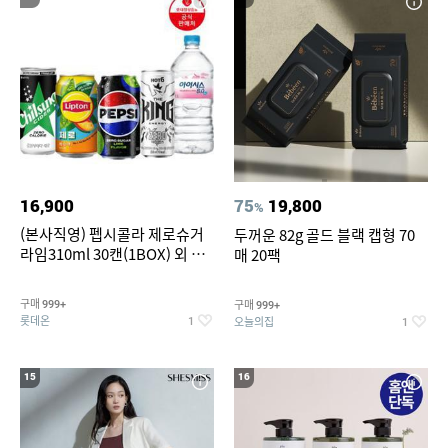
16,900
75
19,800
%
(본사직영) 펩시콜라 제로슈거
두꺼운 82g 골드 블랙 캡형 70
라임310ml 30캔(1BOX) 외 롯
매 20팩
데칠성BEST
구매
구매
999+
999+
롯데온
오늘의집
1
1
15
16