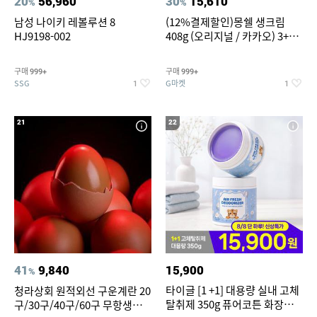
20
56,960
30
15,610
%
%
남성 나이키 레볼루션 8
(12%결제할인)몽쉘 생크림
HJ9198-002
408g (오리지널 / 카카오) 3+1
개
구매
구매
999+
999+
SSG
G마켓
1
1
21
22
41
9,840
15,900
%
타이글 [1 +1] 대용량 실내 고체
청라상회 원적외선 구운계란 20
탈취제 350g 퓨어코튼 화장실
구/30구/40구/60구 무항생제