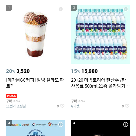
12
남자 여름바지 린넨 면바지 와이드 밴딩 치노 팬츠 스판
1
2
13
14
실외기없는 에어컨
윌슨남성반팔티
15
16
성인용세발자전거중고
크로커다일레이디블라우스
17
18
19
컬쳐랜드
창문형 에어컨
여성실내수영복
20
라인댄스옷
20
3,520
15
15,980
%
%
[메가MGC커피] 팥빙 젤라또 파
20+20 더빅토리아 탄산수 /탄
르페
산음료 500ml 21종 골라담기
(총 2박스/분리배송)
구매
구매
999+
999+
11번가 쇼킹딜
G마켓
9
9
3
4