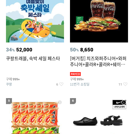
34
52,000
50
8,650
%
%
쿠팡트래블, 숙박 세일 페스타
[버거킹] 치즈와퍼주니어+와퍼
주니어+콜라R+콜라R+쉐이킹
프라이 스윗어니언
구매
구매
999+
999+
쿠팡
11번가 쇼킹딜
6
11
5
6