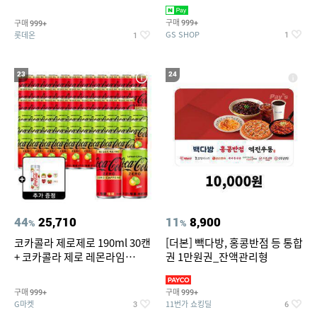
집안 실내 담배 냄새 제거
맥반석계란 HACCP 햇썹 인증
구매
구매
999+
999+
GS SHOP
롯데온
1
1
23
24
44
25,710
11
8,900
%
%
코카콜라 제로제로 190ml 30캔
[더본] 빽다방, 홍콩반점 등 통합
+ 코카콜라 제로 레몬라임
권 1만원권_잔액관리형
190ml 30캔 + (증정) 콜드컵+스
티커 세트
구매
구매
999+
999+
G마켓
11번가 쇼킹딜
3
6