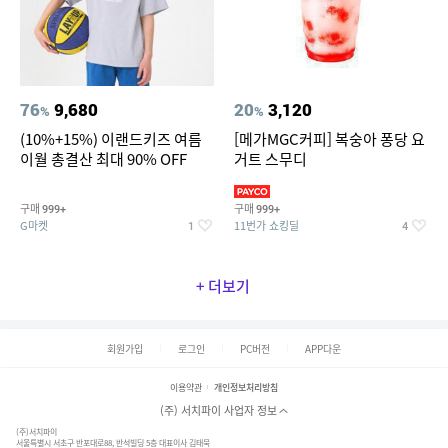
76
9,680
20
3,120
%
%
(10%+15%) 이랜드키즈 여름
[메가MGC커피] 복숭아 퐁당 요
이월 총결산 최대 90% OFF
거트 스무디
구매
구매
999+
999+
G마켓
11번가 쇼킹딜
1
4
+ 더보기
회원가입
로그인
PC버전
APP다운
이용약관
개인정보처리방침
(주) 서치파이 사업자 정보
(주)서치파이
서울특별시 서초구 반포대로88, 반석빌딩 5층 대표이사 김태묵