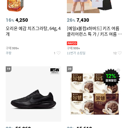
16
4,250
26
7,430
%
%
오리온 예감 치즈그라탕, 64g, 4
[예일x볼컴x하버드] 키즈 여름
개
클리어런스 특 가 / 키즈 여름 수
영복 반팔티 반바지 스
구매
구매
999+
999+
쿠팡
11번가 쇼킹딜
1
12
19
20