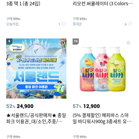
3종 택 1 (총 24입)
리모컨 써큘레이터 (3 Colors
택1)
구매
구매
999+
999+
오늘의집
롯데온
1
6
9
10
52
24,900
57
12,900
%
%
★서울랜드/공식판매처★ 종일
(5% 결제할인) 해피바스 스마
파크 이용권_대/소인,주중/주
일 바디워시900g 3종세트 유
말 공통
자/체리/자몽
구매
구매
999+
999+