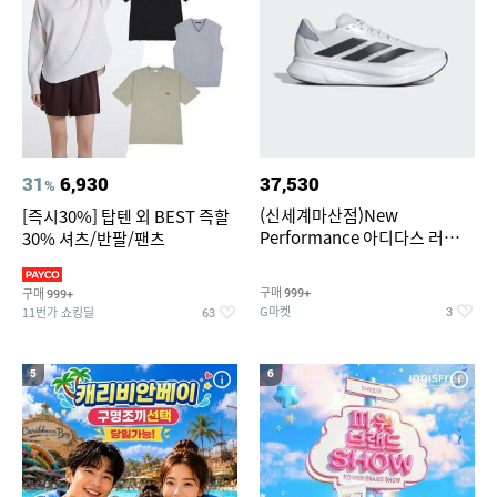
31
6,930
37,530
%
(신세계마산점)New
[즉시30%] 탑텐 외 BEST 즉할
Performance 아디다스 러닝화
30% 셔츠/반팔/팬츠
듀라모 SL2
구매
구매
999+
999+
G마켓
11번가 쇼킹딜
3
63
5
6