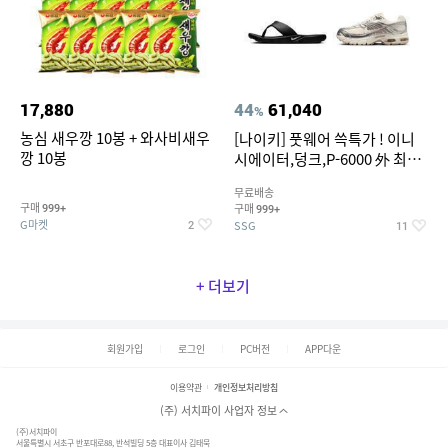
17,880
44
61,040
%
농심 새우깡 10봉 + 와사비새우
[나이키] 풋웨어 쓱특가 ! 이니
깡 10봉
시에이터,덩크,P-6000 外 최대
~50% SALE
무료배송
구매
구매
999+
999+
G마켓
SSG
2
11
+ 더보기
회원가입
로그인
PC버전
APP다운
이용약관
개인정보처리방침
(주) 서치파이 사업자 정보
(주)서치파이
서울특별시 서초구 반포대로88, 반석빌딩 5층 대표이사 김태묵