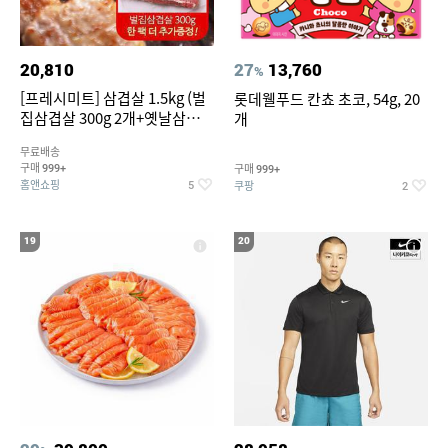
20,810
27
13,760
%
[프레시미트] 삼겹살 1.5kg (벌
롯데웰푸드 칸쵸 초코, 54g, 20
집삼겹살 300g 2개+옛날삼겹살
개
300g 2개+벌집삼겹살300g한
무료배송
팩 추가증정)
구매
구매
999+
999+
홈앤쇼핑
쿠팡
5
2
19
20