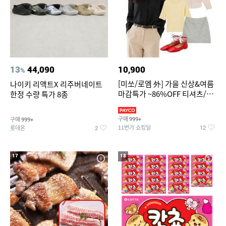
13
44,090
10,900
%
[미쏘/로엠 外] 가을 신상&여름
나이키 리액트X 리주버네이트
마감특가 ~86%OFF 티셔츠/슬
한정 수량 특가 8종
랙스/원피스/니트/블라우스
구매
구매
999+
999+
11번가 쇼킹딜
롯데온
12
2
17
18