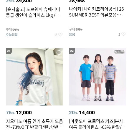
29
39,800
28,958
%
나이키 [나이키코리아공식] 26
[순차출고] 노르웨이 슈페리어
SUMMER BEST 의류모음
등급 생연어 슬라이스 1kg /
~55% SALE
500g / 300g 항공직송
구매
구매
999+
999+
SSG
오늘의집
2
2
21
22
76
12,000
20
14,400
%
%
지오다노 여름 인기 초특가 모음
[아웃도어 프로덕츠 키즈]본사
전~73%OFF 반팔티/린넨/반바
여름 클리어런스 ~63% 반팔/반