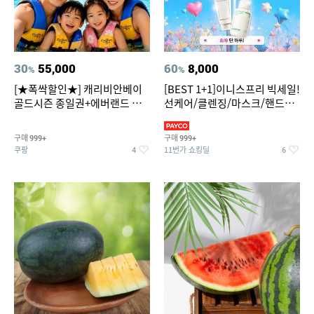
30
55,000
60
8,000
%
%
[★폭싹할인★] 캐리비안베이
[BEST 1+1]이니스프리 빅세일!
골드시즌 종일권+에버랜드 오
선케어/클렌징/마스크/핸드크
후권 대소공통
림/레티놀/PDRN/비타C/그린
구매
구매
999+
999+
쿠팡
11번가 쇼킹딜
4
6