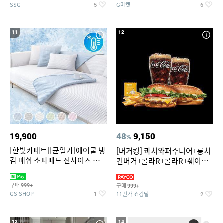
SSG
G마켓
5
6
11
12
19,900
48
9,150
%
[한빛카페트][균일가]에어쿨 냉
[버거킹] 콰치와퍼주니어+롱치
감 매쉬 소파패드 전사이즈 균일
킨버거+콜라R+콜라R+쉐이킹
가
프라이 구운갈릭
구매
구매
999+
999+
GS SHOP
11번가 쇼킹딜
1
2
13
14