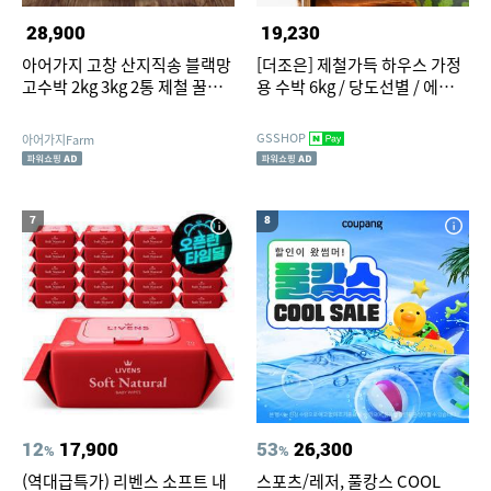
28,900
19,230
아어가지 고창 산지직송 블랙망
[더조은] 제철가득 하우스 가정
고수박 2kg 3kg 2통 제철 꿀맛
용 수박 6kg / 당도선별 / 에어셀
속노란 고당도 블랙보스
포장
GSSHOP
아어가지Farm
7
8
12
17,900
53
26,300
%
%
(역대급특가) 리벤스 소프트 내
스포츠/레저, 풀캉스 COOL