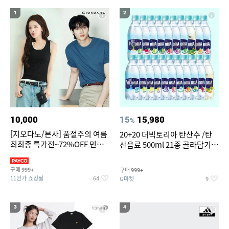
15
16
오랄비 어린이 전동칫솔모 리필
댄스복 상의
1
2
17
18
19
55인치 V
오션월드 종일권
파타고니아
20
대나무돗자리
10,000
15
15,980
%
[지오다노/본사] 품절주의 여름
20+20 더빅토리아 탄산수 /탄
최최종 특가전~72%OFF 민소
산음료 500ml 21종 골라담기
매/반팔/반바지/린넨 외
(총 2박스/분리배송)
구매
구매
999+
999+
11번가 쇼킹딜
G마켓
64
9
3
4