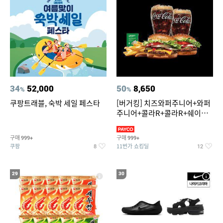
34
52,000
50
8,650
%
%
쿠팡트래블, 숙박 세일 페스타
[버거킹] 치즈와퍼주니어+와퍼
주니어+콜라R+콜라R+쉐이킹
프라이 스윗어니언
구매
구매
999+
999+
쿠팡
11번가 쇼킹딜
8
12
29
30