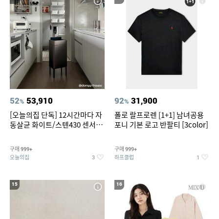
52
53,910
92
31,900
%
%
[오늘의집 단독] 12시간마다 자
폴로 랄프로렌 [1+1] 남녀공용
동살균 화이트/스텐430 센서휴
포니 기본 로고 반팔티 [3color]
지통 20L/30L
구매
구매
999+
999+
오늘의집
하프클럽
3
1
15
16