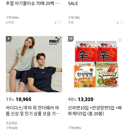
추럴 아기물티슈 70매 20팩 캡
SALE
형 / 70gsm 고평량
구매
구매
999+
785
G마켓
쿠팡
5
6
9
10
15
10,965
40
13,320
%
%
아디다스/푸마 외 언더웨어 여
신라면10입 +안성탕면5입 +짜
름 신상 및 인기 상품 모음 기획
파게티5입 (총 20봉)
전 최대 77% SALE
무료배송
구매
구매
633
999+