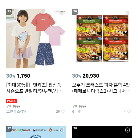
25
26
30
1,750
30
20,930
%
%
[최대30%][탑텐키즈] 전상품
오뚜기 크러스트 피자 혼합 4판
시즌오프 반팔티/맨투맨/상하
(페페로니디럭스2+시그니처익
복/레깅스 외 100종
스트림2)
구매
구매
999+
999+
11번가 쇼킹딜
G마켓
29
4
27
28