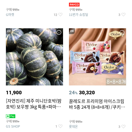
지 외
바지/수영복
구매
구매
999+
999+
G마켓
11번가 쇼킹딜
12
3
23
24
11,900
24
30,320
%
[자연진리] 제주 미니단호박(밤
끌레도르 프리미엄 아이스크림
호박) 보우짱 3kg 특품+파마산
바 5종 24개 (8+8+8개) /쿠키앤
치즈 증정
크림/베리믹스/헤이즐넛초코
구매
구매
999+
999+
GS SHOP
롯데온
1
3