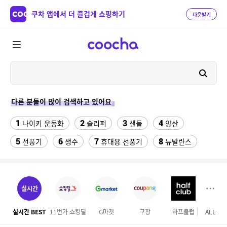
쿠차 앱에서 더 즐겁게 쇼핑하기
다운받기
다른 분들이 많이 검색하고 있어요
1
2
3
4
나이키 운동화
슬리퍼
샌들
양산
5
6
7
8
선풍기
생수
휴대용 선풍기
뉴발란스
9
10
이사 박스
가정용 인형 뽑기 기계
11
12
수향미쌀10kg특등급
크로커다일레이디 원피스
실시간
13
성인용세발자전거중고
실시간 BEST
11번가 쇼킹딜
G마켓
쿠팡
하프클럽
ALL
마이리
14
자동차 온풍기 차량용 히터 24V 12V 미니 난방기