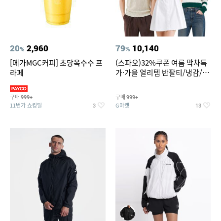
20
2,960
79
10,140
%
%
[메가MGC커피] 초당옥수수 프
(스파오)32%쿠폰 여름 막차특
라페
가·가을 얼리템 반팔티/냉감/반
바지/린넨/맨투맨/슬랙스/가디
건 외 ~74%OFF
구매
구매
999+
999+
11번가 쇼킹딜
G마켓
3
13