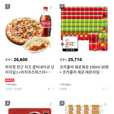
19
20
라이트라이드 360
크록스
1
2
44
26,600
44
25,710
%
%
피자헛 한근 치즈 콤비네이션 오
코카콜라 제로제로 190ml 30캔
리지널 L+리치치즈파스타+콜
+ 코카콜라 제로 레몬라임
라 1.25L
190ml 30캔 + (증정) 콜드컵+스
티커 세트
구매
구매
999+
999+
11번가 쇼킹딜
G마켓
8
1
3
4