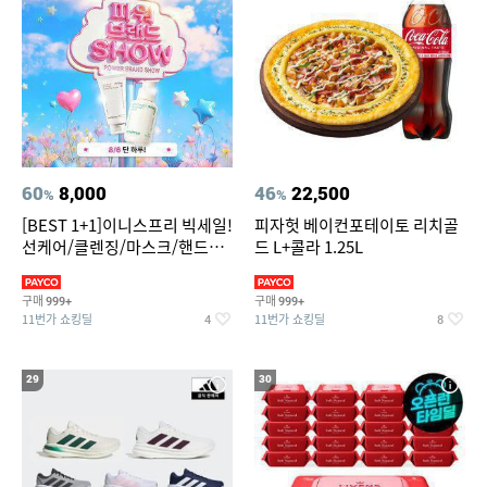
60
8,000
46
22,500
%
%
[BEST 1+1]이니스프리 빅세일!
피자헛 베이컨포테이토 리치골
선케어/클렌징/마스크/핸드크
드 L+콜라 1.25L
림/레티놀/PDRN/비타C/그린
구매
구매
999+
999+
11번가 쇼킹딜
11번가 쇼킹딜
4
8
29
30