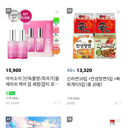
25
26
15,900
40
13,320
%
아이소이 [단독물량/최저가]블
신라면10입 +안성탕면5입 +짜
레미쉬 케어 업 세럼(잡티 로즈
파게티5입 (총 20봉)
세럼) 20ml 더블기획 (사용기한
2027-04-24)
구매
구매
999+
999+
GS SHOP
G마켓
1
5
27
28