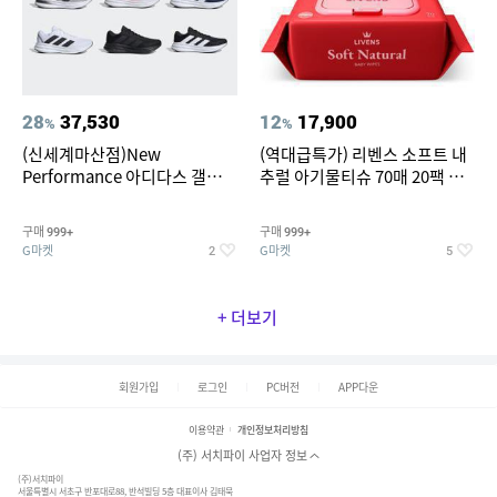
28
37,530
12
17,900
%
%
(신세계마산점)New
(역대급특가) 리벤스 소프트 내
Performance 아디다스 갤럭시
추럴 아기물티슈 70매 20팩 캡
런 7종 택 1
형 / 70gsm 고평량
구매
구매
999+
999+
G마켓
G마켓
2
5
+ 더보기
회원가입
로그인
PC버전
APP다운
이용약관
개인정보처리방침
(주) 서치파이 사업자 정보
(주)서치파이
서울특별시 서초구 반포대로88, 반석빌딩 5층 대표이사 김태묵