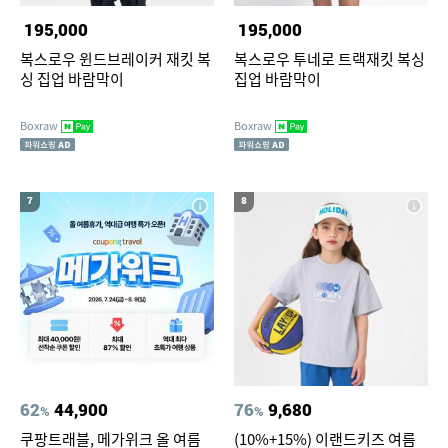
195,000
195,000
복스로우 윈드브레이커 재킷 복
복스로우 투네로 트랙재킷 복싱
싱 집업 바람막이
집업 바람막이
Boxraw
Boxraw
7
8
62
44,900
76
9,680
%
%
쿠팡트래블, 메가위크 올 여름
(10%+15%) 이랜드키즈 여름