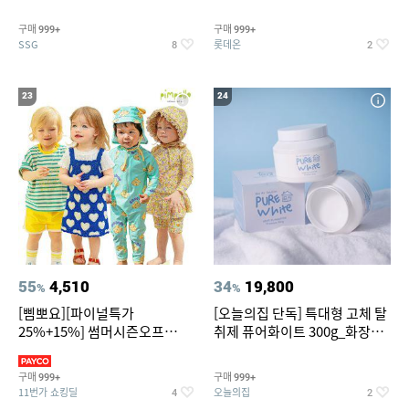
~
트아메리카노/헤이즐넛)
구매
구매
999+
999+
SSG
롯데온
8
2
23
24
55
4,510
34
19,800
%
%
[삠뽀요][파이널특가
[오늘의집 단독] 특대형 고체 탈
25%+15%] 썸머시즌오프
취제 퓨어화이트 300g_화장실
3,390원~/상하복/래쉬가드/수
탈취제 담배냄새제거 거실탈취
영복/티셔츠/
구매
구매
999+
999+
11번가 쇼킹딜
오늘의집
4
2