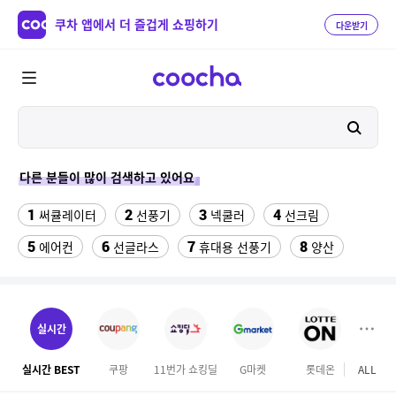
쿠차 앱에서 더 즐겁게 쇼핑하기
다운받기
다른 분들이 많이 검색하고 있어요
1
2
3
4
써큘레이터
선풍기
넥쿨러
선크림
5
6
7
8
에어컨
선글라스
휴대용 선풍기
양산
9
10
11
물티슈
실외기없는 에어컨
onemix
12
13
14
팔찌부자재
차량햇빛가리개
비데
실시간
15
16
성인용세발자전거중고
침대 매트리스 퀸
실시간 BEST
쿠팡
11번가 쇼킹딜
G마켓
롯데온
ALL
테
17
18
겔럭시25카드케이스
여성칠부바지