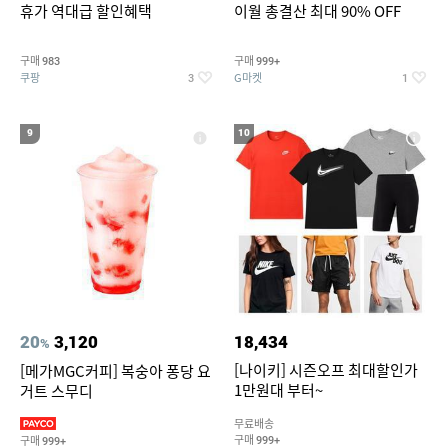
휴가 역대급 할인혜택
이월 총결산 최대 90% OFF
구매
구매
983
999+
쿠팡
G마켓
3
1
9
10
20
3,120
18,434
%
[나이키] 시즌오프 최대할인가
[메가MGC커피] 복숭아 퐁당 요
1만원대 부터~
거트 스무디
무료배송
구매
구매
999+
999+