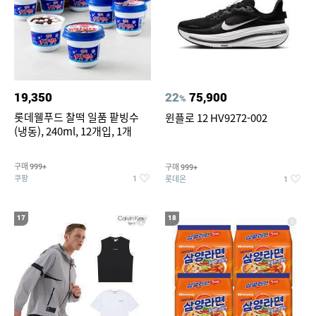
19,350
22
75,900
%
롯데웰푸드 찰떡 일품 팥빙수
윈플로 12 HV9272-002
(냉동), 240ml, 12개입, 1개
구매
구매
999+
999+
쿠팡
롯데온
1
1
17
18