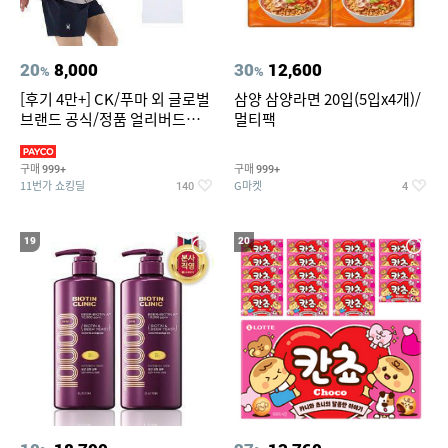
20
8,000
30
12,600
%
%
[후기 4만+] CK/푸마 외 글로벌
삼양 삼양라면 20입(5입x4개)/
브랜드 공식/정품 얼리버드
멀티팩
~94%
구매
구매
999+
999+
11번가 쇼킹딜
G마켓
140
4
19
20