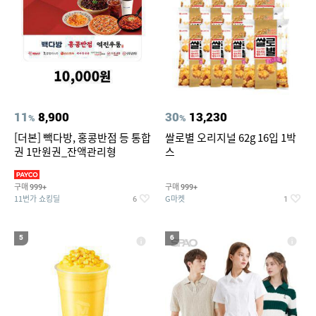
11
8,900
30
13,230
%
%
[더본] 빽다방, 홍콩반점 등 통합
쌀로별 오리지널 62g 16입 1박
권 1만원권_잔액관리형
스
구매
구매
999+
999+
11번가 쇼킹딜
G마켓
6
1
5
6