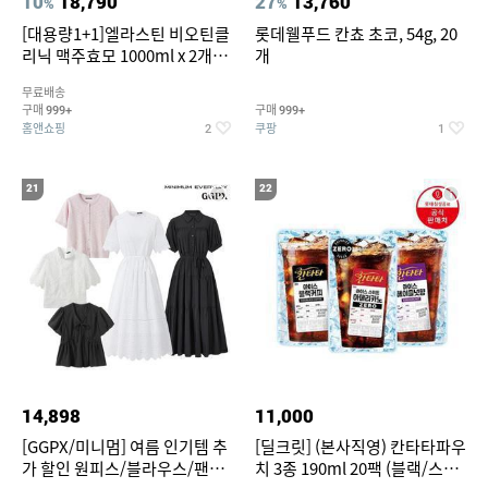
10
18,790
27
13,760
%
%
[대용량1+1]엘라스틴 비오틴클
롯데웰푸드 칸쵸 초코, 54g, 20
리닉 맥주효모 1000ml x 2개
개
(샴푸/컨디셔너 택1)
무료배송
구매
구매
999+
999+
홈앤쇼핑
쿠팡
2
1
21
22
14,898
11,000
[GGPX/미니멈] 여름 인기템 추
[딜크릿] (본사직영) 칸타타파우
가 할인 원피스/블라우스/팬츠
치 3종 190ml 20팩 (블랙/스위