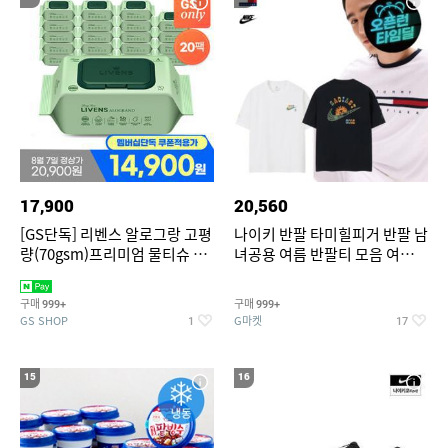
17,900
20,560
[GS단독] 리벤스 알로그랑 고평
나이키 반팔 타미힐피거 반팔 남
량(70gsm)프리미엄 물티슈 70
녀공용 여름 반팔티 모음 여름
매x20팩
반팔티 기간한정 특가
구매
구매
999+
999+
GS SHOP
G마켓
1
17
15
16