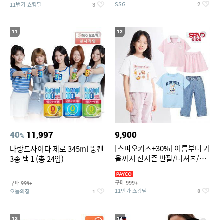
SSG
11번가 쇼킹딜
2
3
11
12
40
11,997
9,900
%
[스파오키즈+30%] 여름부터 겨
나랑드사이다 제로 345ml 뚱캔
울까지 전시즌 반팔/티셔츠/셋
3종 택 1 (총 24입)
업/원피스/팬츠/아우트 外
구매
구매
999+
999+
11번가 쇼킹딜
오늘의집
8
1
13
14