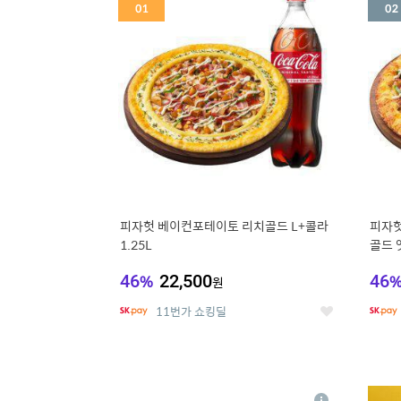
세
피자헛 베이컨포테이토 리치골드 L+콜라
피자헛
1.25L
골드 엣
46
%
22,500
46
원
11번가 쇼킹딜
좋
아
요
5
6