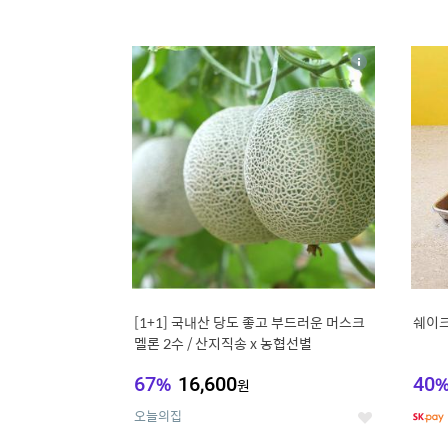
13
1
상
세
[1+1] 국내산 당도 좋고 부드러운 머스크
쉐이크
멜론 2수 / 산지직송 x 농협선별
67
%
16,600
40
원
오늘의집
좋
아