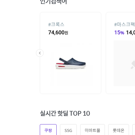
인기검색어
라스
#
크록스
#
마스크팩
85,140
원
74,600
원
15
%
14,
실시간 핫딜 TOP 10
쿠팡
SSG
이마트몰
롯데온