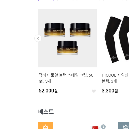
너리싱 바디로션 시어버
닥터지 로얄 블랙 스네일 크림, 50
HICOOL 자외선
 1개, 1L
ml, 3개
블랙, 3개
52,000
원
3,300
원
좋
좋
아
아
요
요
베스트
1
2
상