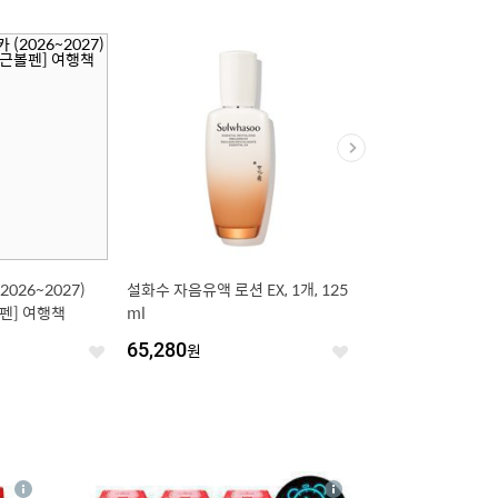
026~2027)
설화수 자음유액 로션 EX, 1개, 125
서울우유 요구르트, 1개,
펜] 여행책
ml
00ml
65,280
원
10
%
3,690
원
좋
좋
아
아
요
요
4
상
상