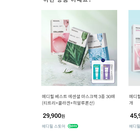
메디힐 베스트 에센셜 마스크팩 3종 30매
메디힐
(티트리+콜라겐+히알루론산)
개
29,900
45,
원
메디힐 스토어
메디힐