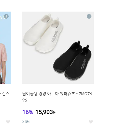
12
상
상
세
세
리어런스
남여공용 경량 아쿠아 워터슈즈 - 7MG76
96
16
%
15,903
원
SSG
좋
좋
아
아
요
요