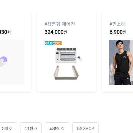
#
창문형 에어컨
#
민소매
030
원
324,000
원
6,900
원
G마켓
11번가
오늘의집
GS SHOP