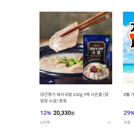
9
1
상
세
대건명가 돼지국밥 630g 5팩 사은품 (양
8월 
념장 소금) 증정
12
%
20,330
29
원
G마켓
쿠팡
좋
아
요