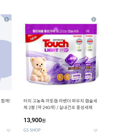
16
상
상
세
세
 함께!
터치 고농축 아토캡 라벤더 파우치 캡슐세
제 2봉 (약 240개) / 실내건조 중성세제
13,900
원
GS SHOP
좋
좋
아
아