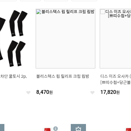
 차단 쿨토시 2p,
블리스텍스 립 릴리프 크림 립밤
디스 이즈 오사카 (2
[쁘띠수첩+당근볼
8,470
원
17,820
원
좋
좋
아
아
요
요
3
상