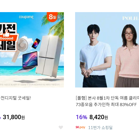
0
11
상
세
가전디지털 굿세일!
[폴햄] 본사 8월1차 단독 여름 클
73종모음 추가인하 최대 83%OFF
%
31,800
16
%
8,420
원
원
11번가 쇼킹딜
좋
아
요