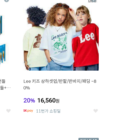
상
상
세
세
번들
Lee 키즈 상하셋업/반팔/반바지/패딩 ~8
들+옥
0%
20
%
16,560
원
11번가 쇼킹딜
좋
좋
아
아
요
요