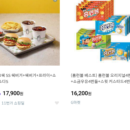
상
세
쉑 SS 쉑버거+쉑버거+프라이+소
(홈런볼 베스트) 홈런볼 오리지널4
소다S
+소금우유4번들+스윗 커스타드4번
수수 소프트콘맛4번들
%
17,900
16,200
원
원
G마켓
11번가 쇼킹딜
좋
아
요