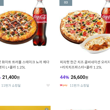
세
 화이트 트러플 스테이크 뇨끼 체다
피자헛 한근 치즈 콤비네이션 오리지
지 L+콜라 1.25L
+리치치즈파스타+콜라 1.25L
%
21,400
44
%
26,600
원
원
11번가 쇼킹딜
11번가 쇼킹딜
좋
아
요
7