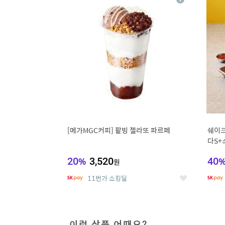
상
세
[메가MGC커피] 팥빙 젤라또 파르페
쉐이크
다S+
20
%
3,520
40
원
11번가 쇼킹딜
좋
아
요
이런 상품 어때요?