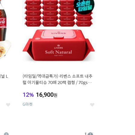
세
세
널 L
(타임딜/역대급특가) 리벤스 소프트 내추
럴 아기물티슈 70매 20팩 캡형 / 70gsm
고평량
12
%
16,900
원
G마켓
좋
좋
아
아
요
요
8