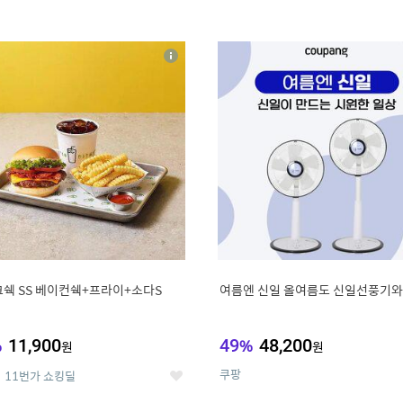
4
15
상
세
쉑 SS 베이컨쉑+프라이+소다S
여름엔 신일 올여름도 신일선풍기와
%
11,900
49
%
48,200
원
원
쿠팡
11번가 쇼킹딜
좋
아