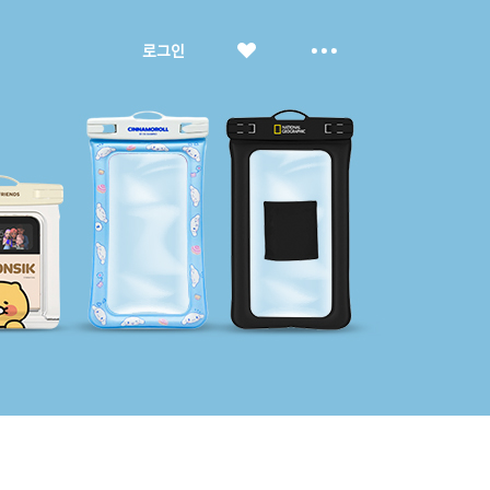
좋
더
로그인
아
보
요
기