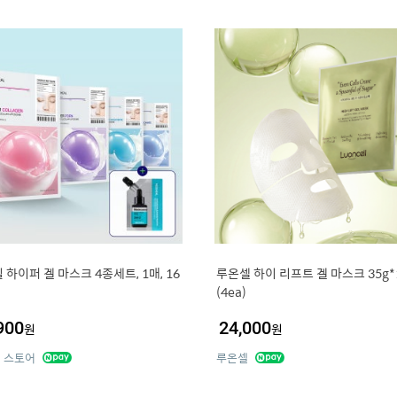
 하이퍼 겔 마스크 4종세트, 1매, 16
루온셀 하이 리프트 겔 마스크 35g*
(4ea)
900
24,000
원
원
 스토어
루온셀