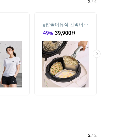
2
/
4
#
밥솥이유식 칸막이
#
수향미쌀10k
꿈비
급
49
%
39,900
원
5
%
92,720
원
2
/
2