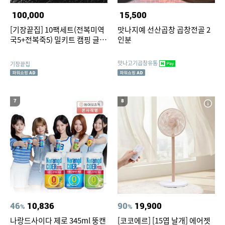
100,000
15,500
[기장끝집] 10팩세트(전복미역
맛나지예 선산곱창 곱창전골 2
국5+전복죽5) 밀키트 캠핑 글램
인분
핑 생일
맛나고기곱창유통
기장끝집
7
8
46
10,836
90
19,900
%
%
나랑드사이다 제로 345ml 뚱캔
[코코에르] [15엽 날개] 에어젯