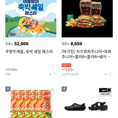
34
52,000
50
8,650
%
%
쿠팡트래블, 숙박 세일 페스타
[버거킹] 치즈와퍼주니어+와퍼
주니어+콜라R+콜라R+쉐이킹
프라이 스윗어니언
구매
구매
999+
999+
쿠팡
11번가 쇼킹딜
6
11
5
6