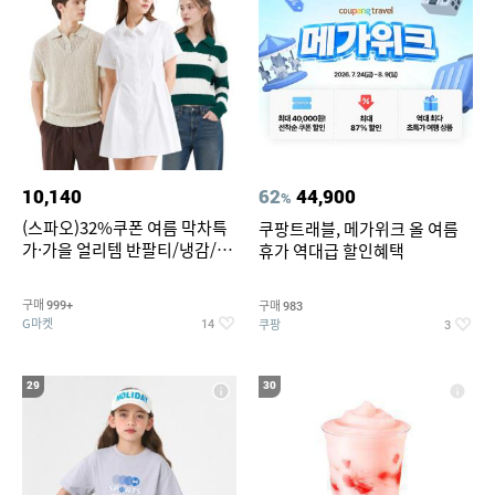
10,140
62
44,900
%
(스파오)32%쿠폰 여름 막차특
쿠팡트래블, 메가위크 올 여름
가·가을 얼리템 반팔티/냉감/반
휴가 역대급 할인혜택
바지/린넨/맨투맨/슬랙스/가디
건 외 ~74%OFF
구매
구매
999+
983
G마켓
쿠팡
14
3
29
30