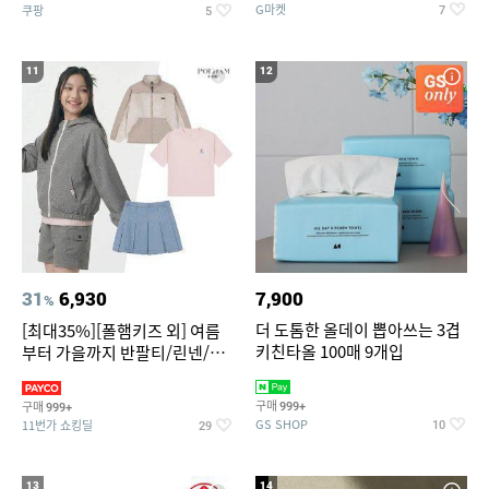
G마켓
쿠팡
7
5
11
12
31
6,930
7,900
%
더 도톰한 올데이 뽑아쓰는 3겹
[최대35%][폴햄키즈 외] 여름
키친타올 100매 9개입
부터 가을까지 반팔티/린넨/맨
투맨/가디건/팬츠 외 100종
구매
구매
999+
999+
GS SHOP
11번가 쇼킹딜
10
29
13
14