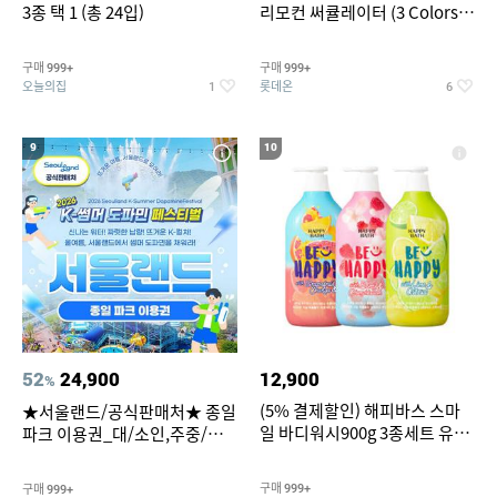
3종 택 1 (총 24입)
리모컨 써큘레이터 (3 Colors
택1)
구매
구매
999+
999+
오늘의집
롯데온
1
6
9
10
52
24,900
12,900
%
(5% 결제할인) 해피바스 스마
★서울랜드/공식판매처★ 종일
일 바디워시900g 3종세트 유
파크 이용권_대/소인,주중/주
자/체리/자몽
말 공통
구매
구매
999+
999+