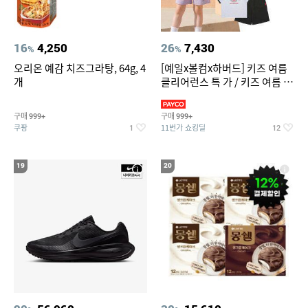
16
4,250
26
7,430
%
%
오리온 예감 치즈그라탕, 64g, 4
[예일x볼컴x하버드] 키즈 여름
개
클리어런스 특 가 / 키즈 여름 수
영복 반팔티 반바지 스
구매
구매
999+
999+
쿠팡
11번가 쇼킹딜
1
12
19
20