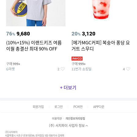
76
9,680
20
3,120
%
%
(10%+15%) 이랜드키즈 여름
[메가MGC커피] 복숭아 퐁당 요
이월 총결산 최대 90% OFF
거트 스무디
구매
구매
999+
999+
G마켓
11번가 쇼킹딜
2
4
+ 더보기
회원가입
로그인
PC버전
APP다운
이용약관
개인정보처리방침
(주) 서치파이 사업자 정보
(주)서치파이
서울특별시 서초구 반포대로88, 반석빌딩 5층 대표이사 김태묵