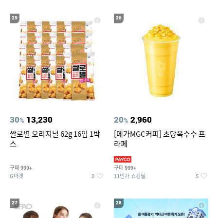
25
26
30
13,230
20
2,960
%
%
쌀로별 오리지널 62g 16입 1박
[메가MGC커피] 초당옥수수 프
스
라페
구매
구매
999+
999+
G마켓
11번가 쇼킹딜
2
5
27
28