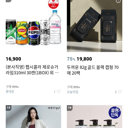
16,900
75
19,800
%
(본사직영) 펩시콜라 제로슈거
두꺼운 82g 골드 블랙 캡형 70
라임310ml 30캔(1BOX) 외 롯
매 20팩
데칠성BEST
구매
구매
999+
999+
롯데온
오늘의집
1
2
15
16