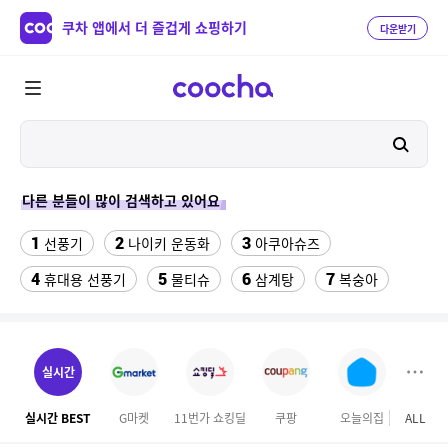
쿠차 앱에서 더 즐겁게 쇼핑하기
다운받기
다른 분들이 많이 검색하고 있어요
1
2
3
선풍기
나이키 운동화
아쿠아슈즈
4
5
6
7
휴대용 선풍기
물티슈
삼계탕
복숭아
8
9
10
이동식 에어컨
샌들
수향미쌀10kg특등급
11
12
실외기없는 에어컨
대용량 바디워시
실시간
13
14
크로커다일 레이디 블라우스
하이원 워터월드
실시간 BEST
G마켓
11번가 쇼킹딜
쿠팡
오늘의집
ALL
이마
15
16
여성용파크골프신발
위빙 크로스백