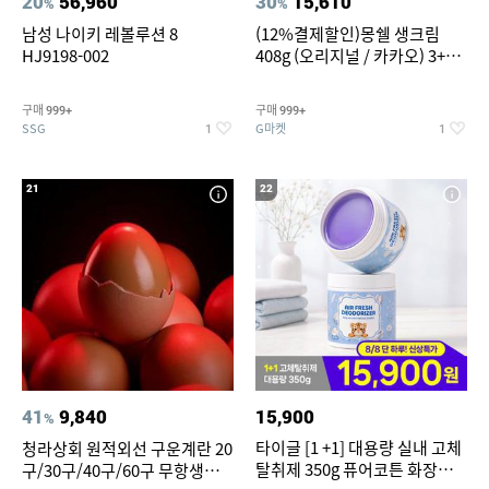
20
56,960
30
15,610
%
%
남성 나이키 레볼루션 8
(12%결제할인)몽쉘 생크림
HJ9198-002
408g (오리지널 / 카카오) 3+1
개
구매
구매
999+
999+
SSG
G마켓
1
1
21
22
41
9,840
15,900
%
타이글 [1 +1] 대용량 실내 고체
청라상회 원적외선 구운계란 20
탈취제 350g 퓨어코튼 화장실
구/30구/40구/60구 무항생제