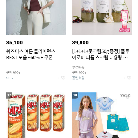
35,100
39,800
쉬즈미스 여름 클리어런스
[1+1+1+풋크림50g 증정] 플루
BEST 모음 ~60% + 쿠폰
아로마 퍼퓸 스크럽 대용량 바디
워시 1000ml
무료배송
구매
구매
999+
999+
SSG
홈앤쇼핑
1
1
17
18