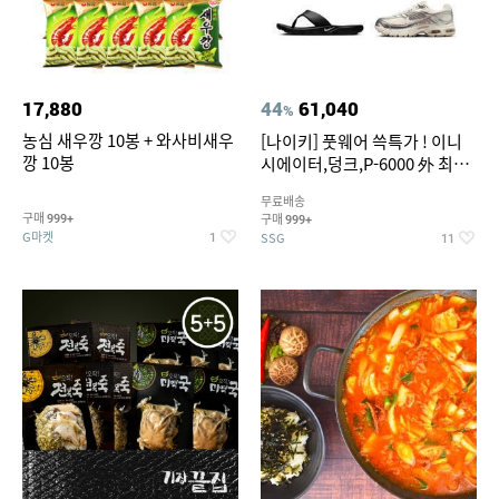
17,880
44
61,040
%
농심 새우깡 10봉 + 와사비새우
[나이키] 풋웨어 쓱특가 ! 이니
깡 10봉
시에이터,덩크,P-6000 外 최대
~50% SALE
무료배송
구매
구매
999+
999+
G마켓
SSG
1
11