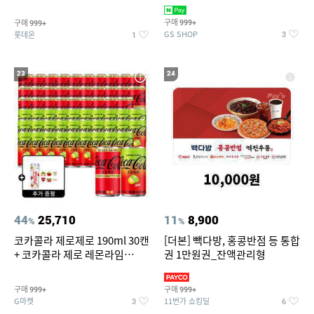
집안 실내 담배 냄새 제거
맥반석계란 HACCP 햇썹 인증
구매
구매
999+
999+
GS SHOP
롯데온
3
1
23
24
44
25,710
11
8,900
%
%
코카콜라 제로제로 190ml 30캔
[더본] 빽다방, 홍콩반점 등 통합
+ 코카콜라 제로 레몬라임
권 1만원권_잔액관리형
190ml 30캔 + (증정) 콜드컵+스
티커 세트
구매
구매
999+
999+
G마켓
11번가 쇼킹딜
3
6