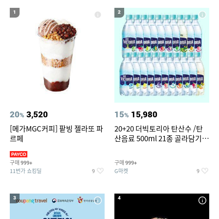
17
18
19
방수운동화
선글라스
여성 여름마이
1
2
20
갤럭시 워치 스트랩
20
3,520
15
15,980
%
%
[메가MGC커피] 팥빙 젤라또 파
20+20 더빅토리아 탄산수 /탄
르페
산음료 500ml 21종 골라담기
(총 2박스/분리배송)
구매
구매
999+
999+
11번가 쇼킹딜
G마켓
9
9
3
4