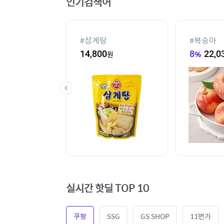
인기검색어
슈
#
삼계탕
#
복숭아
80
원
14,800
원
8
%
22,0
실시간 핫딜 TOP 10
쿠팡
SSG
GS SHOP
11번가