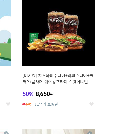
세
세
[버거킹] 치즈와퍼주니어+와퍼주니어+콜
라R+콜라R+쉐이킹프라이 스윗어니언
50
%
8,650
원
11번가 쇼킹딜
좋
좋
아
아
요
요
8