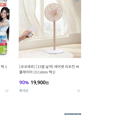
상
상
세
세
택 1
[코코에르] [15엽 날개] 에어젯 리모컨 써
큘레이터 (3 Colors 택1)
90
%
19,900
원
롯데온
좋
좋
아
아
요
요