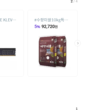
2
/
4
E KLEVV
#
수향미쌀10kg특등
#
휴대용 무선 
0 CL22
급
풍기 FA JE UL
5
%
92,720
원
20
%
59,900
6GB)
1