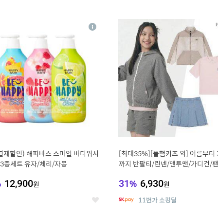
0
11
상
세
 결제할인) 해피바스 스마일 바디워시
[최대35%][폴햄키즈 외] 여름부터
g 3종세트 유자/체리/자몽
까지 반팔티/린넨/맨투맨/가디건/팬
100종
%
12,900
31
%
6,930
원
원
11번가 쇼킹딜
좋
아
요