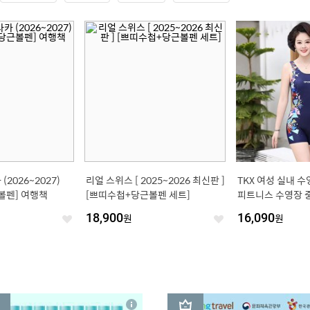
(2026~2027)
리얼 스위스 [ 2025~2026 최신판 ]
TKX 여성 실내 
볼펜] 여행책
[쁘띠수첩+당근볼펜 세트]
피트니스 수영장 
버 강습 프린팅 호
18,900
원
16,090
원
좋
좋
이즈
아
아
요
요
3
상