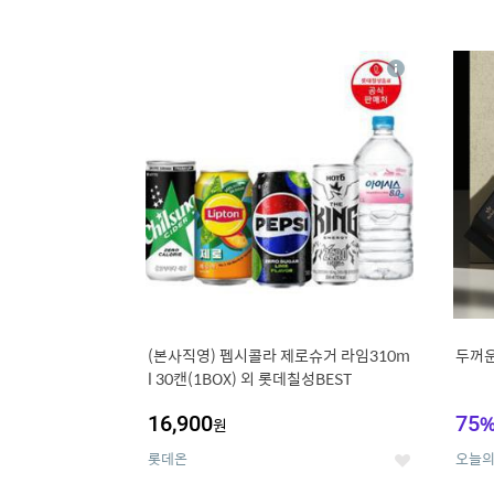
13
1
상
세
(본사직영) 펩시콜라 제로슈거 라임310m
두꺼운
l 30캔(1BOX) 외 롯데칠성BEST
16,900
75
원
롯데온
오늘
좋
아