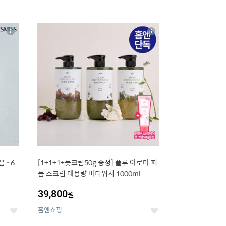
16
상
상
세
세
 ~6
[1+1+1+풋크림50g 증정] 플루 아로마 퍼
퓸 스크럽 대용량 바디워시 1000ml
39,800
원
홈앤쇼핑
좋
좋
아
아