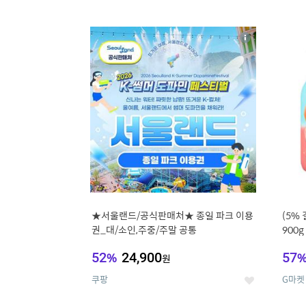
9
1
상
세
★서울랜드/공식판매처★ 종일 파크 이용
(5%
권_대/소인,주중/주말 공통
900
52
%
24,900
57
원
쿠팡
G마켓
좋
아
요