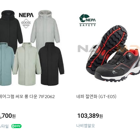
에어그램 써모 롱 다운 7IF2062
네파 절연화 (GT-E05)
,700
103,389
원
원
나비엠알오
스타일