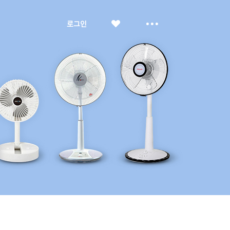
좋
더
로그인
아
보
요
기