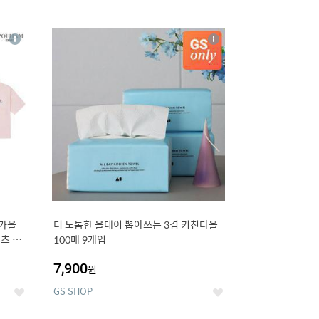
12
상
상
세
세
 가을
더 도톰한 올데이 뽑아쓰는 3겹 키친타올
츠 외
100매 9개입
7,900
원
GS SHOP
좋
좋
아
아
요
요