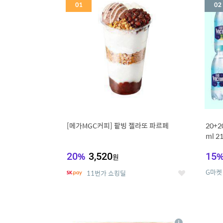
세
[메가MGC커피] 팥빙 젤라또 파르페
20+
ml 
20
%
3,520
15
원
G마켓
11번가 쇼킹딜
좋
아
요
5
6