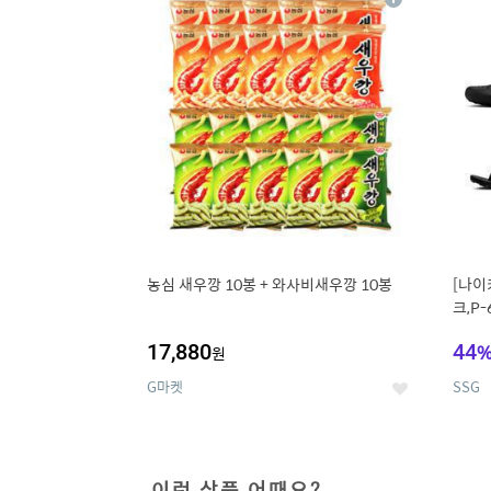
상
세
농심 새우깡 10봉 + 와사비새우깡 10봉
[나이
크,P-
17,880
44
원
G마켓
SSG
좋
아
요
이런 상품 어때요?