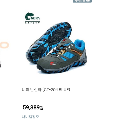
네파 안전화 (GT-204 BLUE)
59,389
원
나비엠알오