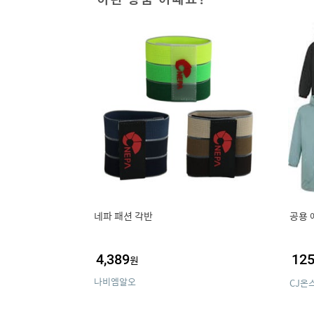
네파 패션 각반
공용 
4,389
125
원
나비엠알오
CJ온