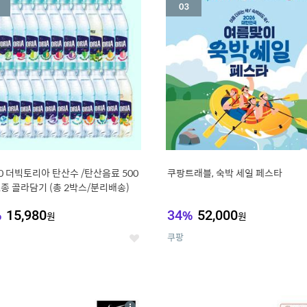
세
20 더빅토리아 탄산수 /탄산음료 500
쿠팡트래블, 숙박 세일 페스타
21종 골라담기 (총 2박스/분리배송)
%
15,980
34
%
52,000
원
원
쿠팡
좋
아
요
7