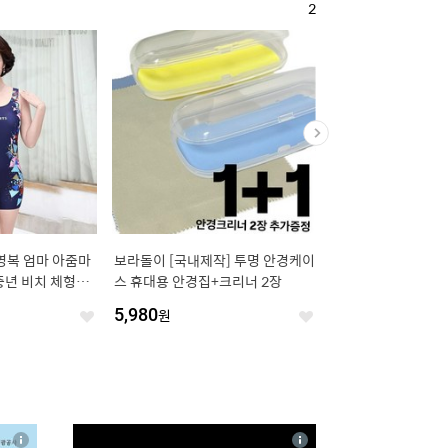
2
수영복 엄마 아줌마
보라돌이 [국내제작] 투명 안경케이
Darlisex 가정용 대용
중년 비치 체형커
스 휴대용 안경집+크리너 2장
무소음 무드등 초음파 
캉스 민소매 빅사
통세척/항균, 화이트, H
5,980
원
29,800
원
좋
좋
아
아
요
요
4
상
상