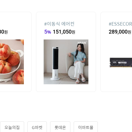
#
이동식 에어컨
#
ESSECOR
DDR4-320
30
원
5
%
151,050
원
289,000
원
파인인포 (1
오늘의집
G마켓
롯데온
이마트몰