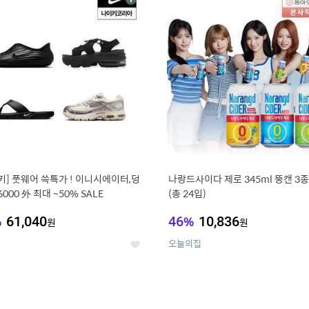
상
세
키] 풋웨어 쓱특가 ! 이니시에이터,덩
나랑드사이다 제로 345ml 뚱캔 3종 
6000 外 최대 ~50% SALE
(총 24입)
%
61,040
46
%
10,836
원
원
오늘의집
좋
아
요