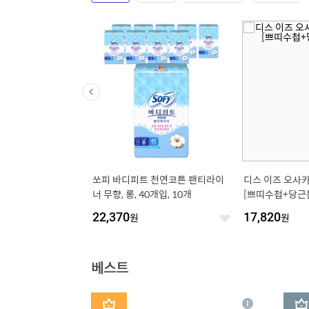
쏘피 바디피트 천연코튼 팬티라이
디스 이즈 오사카 
너 무향, 롱, 40개입, 10개
[쁘띠수첩+당근
22,370
원
17,820
원
좋
아
요
베스트
1
2
상