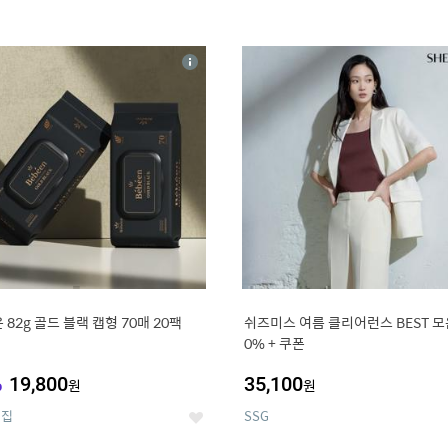
4
15
상
세
 82g 골드 블랙 캡형 70매 20팩
쉬즈미스 여름 클리어런스 BEST 모음
0% + 쿠폰
%
19,800
35,100
원
원
의집
SSG
좋
아