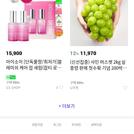
15,900
12
11,970
%
아이소이 [단독물량/최저가]블
(신선집중) 샤인 머스켓 2kg 실
레미쉬 케어 업 세럼(잡티 로즈
중량 판매 첫수확 기념 200박스
세럼) 20ml 더블기획 (사용기한
할인 이벤트 탱글탱글 달콤한 망
2027-04-24)
고포도
구매
구매
999+
999+
GS SHOP
G마켓
3
+ 더보기
회원가입
로그인
PC버전
APP다운