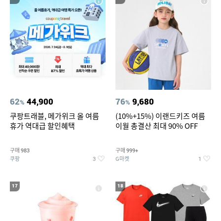
62
44,900
76
9,680
%
%
쿠팡트래블, 메가위크 올 여름
(10%+15%) 이랜드키즈 여름
휴가 역대급 할인혜택
이월 총결산 최대 90% OFF
구매
구매
983
999+
쿠팡
G마켓
3
1
17
18