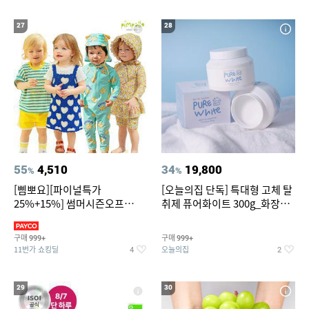
27
28
55
4,510
34
19,800
%
%
[삠뽀요][파이널특가
[오늘의집 단독] 특대형 고체 탈
25%+15%] 썸머시즌오프
취제 퓨어화이트 300g_화장실
3,390원~/상하복/래쉬가드/수
탈취제 담배냄새제거 거실탈취
영복/티셔츠/
구매
구매
999+
999+
11번가 쇼킹딜
오늘의집
4
2
29
30