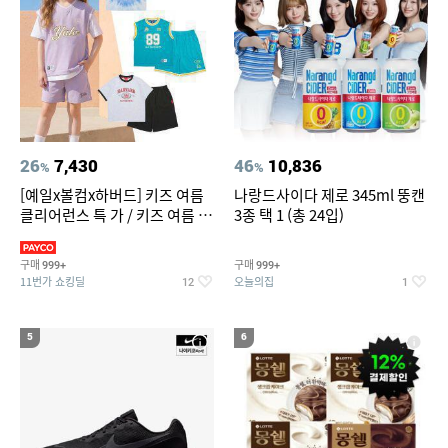
26
7,430
46
10,836
%
%
[예일x볼컴x하버드] 키즈 여름
나랑드사이다 제로 345ml 뚱캔
클리어런스 특 가 / 키즈 여름 수
3종 택 1 (총 24입)
영복 반팔티 반바지 스
구매
구매
999+
999+
11번가 쇼킹딜
오늘의집
12
1
5
6