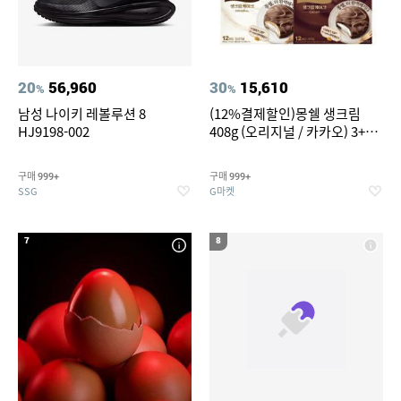
20
56,960
30
15,610
%
%
남성 나이키 레볼루션 8
(12%결제할인)몽쉘 생크림
HJ9198-002
408g (오리지널 / 카카오) 3+1
개
구매
구매
999+
999+
SSG
G마켓
7
8