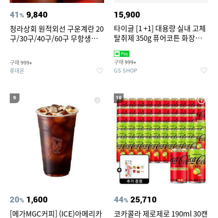
41
9,840
15,900
%
타이글 [1 +1] 대용량 실내 고체
청라상회 원적외선 구운계란 20
탈취제 350g 퓨어코튼 화장실
구/30구/40구/60구 무항생제
집안 실내 담배 냄새 제거
맥반석계란 HACCP 햇썹 인증
구매
구매
999+
999+
GS SHOP
롯데온
9
10
20
1,600
44
25,710
%
%
[메가MGC커피] (ICE)아메리카
코카콜라 제로제로 190ml 30캔