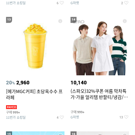
11번가 쇼킹딜
G마켓
6
2
13
14
20
2,960
10,140
%
(스파오)32%쿠폰 여름 막차특
[메가MGC커피] 초당옥수수 프
가·가을 얼리템 반팔티/냉감/반
라페
바지/린넨/맨투맨/슬랙스/가디
건 외 ~74%OFF
구매
구매
999+
999+
G마켓
11번가 쇼킹딜
13
4
15
16