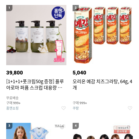
20
성인용세발자전거중고
1
2
39,800
5,040
[1+1+1+풋크림50g 증정] 플루
오리온 예감 치즈그라탕, 64g, 4
아로마 퍼퓸 스크럽 대용량 바디
개
워시 1000ml
무료배송
구매
구매
999+
999+
홈앤쇼핑
쿠팡
3
4