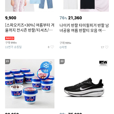
9,900
76
21,360
%
[스파오키즈+30%] 여름부터 겨
나이키 반팔 타미힐피거 반팔 남
울까지 전시즌 반팔/티셔츠/셋
녀공용 여름 반팔티 모음 여름
업/원피스/팬츠/아우트 外
반팔티 기간한정 특가
구매
구매
999+
999+
11번가 쇼킹딜
G마켓
8
17
21
22