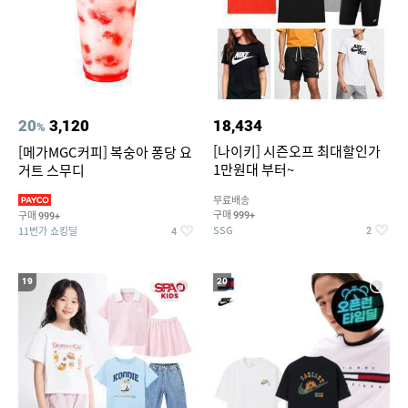
20
3,120
18,434
%
[나이키] 시즌오프 최대할인가
[메가MGC커피] 복숭아 퐁당 요
1만원대 부터~
거트 스무디
무료배송
구매
구매
999+
999+
SSG
11번가 쇼킹딜
2
4
19
20