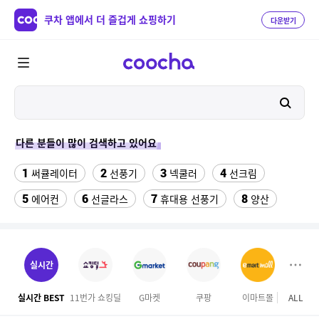
쿠차 앱에서 더 즐겁게 쇼핑하기
다운받기
다른 분들이 많이 검색하고 있어요
1
2
3
4
써큘레이터
선풍기
넥쿨러
선크림
5
6
7
8
에어컨
선글라스
휴대용 선풍기
양산
9
10
11
치약
여성댄스복
가정용 인형뽑기기계
12
13
팔찌부자재
여자라인 댄스복
실시간
14
15
16
롯데월드 자유이용권
라인댄스옷
엄마옷
실시간 BEST
11번가 쇼킹딜
G마켓
쿠팡
이마트몰
ALL
SS
17
18
19
엘칸토
kfc
슬리퍼