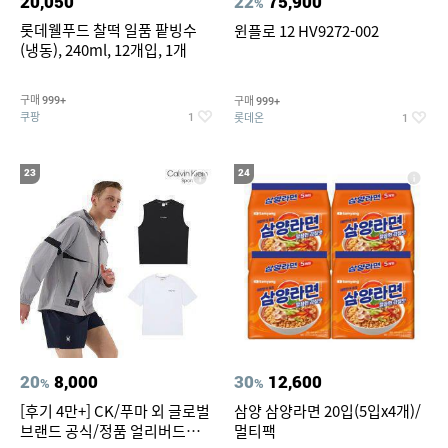
20,050
22
75,900
%
롯데웰푸드 찰떡 일품 팥빙수
윈플로 12 HV9272-002
(냉동), 240ml, 12개입, 1개
구매
구매
999+
999+
쿠팡
롯데온
1
1
23
24
20
8,000
30
12,600
%
%
[후기 4만+] CK/푸마 외 글로벌
삼양 삼양라면 20입(5입x4개)/
브랜드 공식/정품 얼리버드
멀티팩