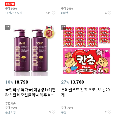
~94%
구매
구매
999+
999+
11번가 쇼킹딜
G마켓
141
4
25
26
10
18,790
27
13,760
%
%
★단하루 특가★[대용량1+1]엘
롯데웰푸드 칸쵸 초코, 54g, 20
라스틴 비오틴클리닉 맥주효모
개
1000ml x 2개 (샴푸/컨디셔너
무료배송
택1)
구매
구매
999+
999+
홈앤쇼핑
쿠팡
3
2