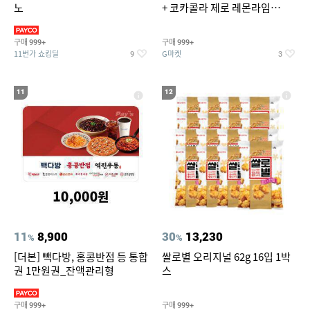
노
+ 코카콜라 제로 레몬라임
190ml 30캔 + (증정) 콜드컵+스
티커 세트
구매
구매
999+
999+
11번가 쇼킹딜
G마켓
9
3
11
12
11
8,900
30
13,230
%
%
[더본] 빽다방, 홍콩반점 등 통합
쌀로별 오리지널 62g 16입 1박
권 1만원권_잔액관리형
스
구매
구매
999+
999+