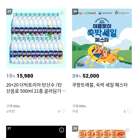
25
26
15
15,980
34
52,000
%
%
20+20 더빅토리아 탄산수 /탄
쿠팡트래블, 숙박 세일 페스타
산음료 500ml 21종 골라담기
(총 2박스/분리배송)
구매
구매
999+
999+
G마켓
쿠팡
9
8
27
28