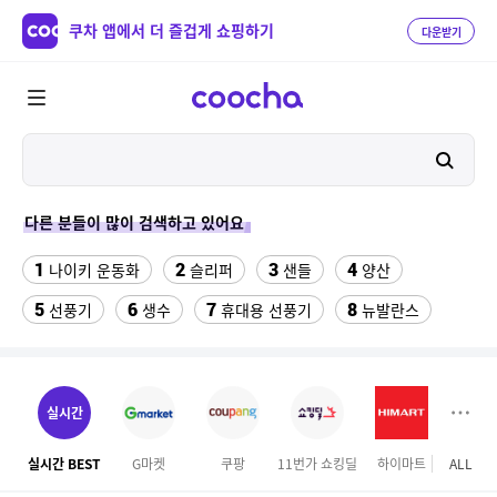
쿠차 앱에서 더 즐겁게 쇼핑하기
다운받기
다른 분들이 많이 검색하고 있어요
1
2
3
4
나이키 운동화
슬리퍼
샌들
양산
5
6
7
8
선풍기
생수
휴대용 선풍기
뉴발란스
9
10
11
여성쿨티
라인댄스옷
발바닥저주파 마사지기
12
13
14
rnrn 러닝조끼
여자 등산화
구혜선
실시간
15
16
17
속초 체스터톤스
여자라인 댄스복
메가커피
실시간 BEST
G마켓
쿠팡
11번가 쇼킹딜
하이마트
ALL
18
19
20
무대의상
휴지
블루원