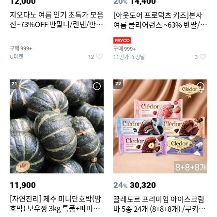
12,000
20
14,400
%
지오다노 여름 인기 초특가 모음
[아웃도어 프로덕츠 키즈]본사
전~73%OFF 반팔티/린넨/반바
여름 클리어런스 ~63% 반팔/반
지 외
바지/수영복
구매
구매
999+
999+
G마켓
11번가 쇼킹딜
12
3
21
22
11,900
24
30,320
%
[자연진리] 제주 미니단호박(밤
끌레도르 프리미엄 아이스크림
호박) 보우짱 3kg 특품+파마산
바 5종 24개 (8+8+8개) /쿠키앤