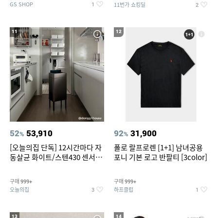
GS SHOP
11번가 쇼킹딜
1
2
11
12
52
53,910
92
31,900
%
%
[오늘의집 단독] 12시간마다 자
폴로 랄프로렌 [1+1] 남녀공용
동살균 화이트/스텐430 센서휴
포니 기본 로고 반팔티 [3color]
지통 20L/30L
구매
구매
999+
999+
오늘의집
하프클럽
3
1
13
14