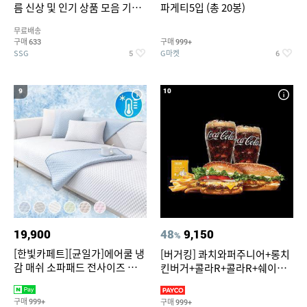
름 신상 및 인기 상품 모음 기획
파게티5입 (총 20봉)
전 최대 77% SALE
무료배송
구매
구매
633
999+
SSG
G마켓
5
6
9
10
19,900
48
9,150
%
[한빛카페트][균일가]에어쿨 냉
[버거킹] 콰치와퍼주니어+롱치
감 매쉬 소파패드 전사이즈 균일
킨버거+콜라R+콜라R+쉐이킹
가
프라이 구운갈릭
구매
구매
999+
999+