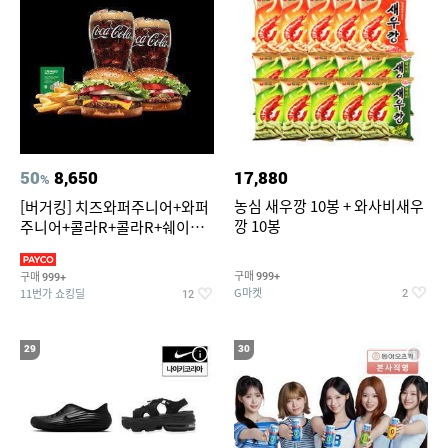
50
8,650
17,880
%
농심 새우깡 10봉 + 와사비새우
[버거킹] 치즈와퍼주니어+와퍼
깡 10봉
주니어+콜라R+콜라R+쉐이킹
프라이 스윗어니언
구매
구매
999+
999+
G마켓
11번가 쇼킹딜
2
12
29
30