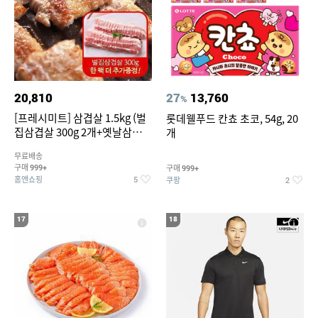
20,810
27
13,760
%
[프레시미트] 삼겹살 1.5kg (벌
롯데웰푸드 칸쵸 초코, 54g, 20
집삼겹살 300g 2개+옛날삼겹살
개
300g 2개+벌집삼겹살300g한
무료배송
팩 추가증정)
구매
구매
999+
999+
홈앤쇼핑
쿠팡
5
2
17
18