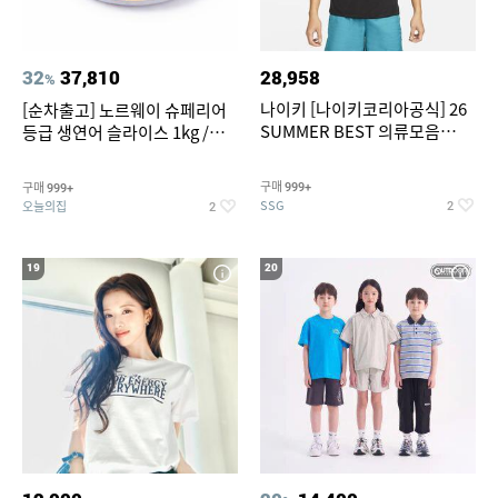
32
37,810
28,958
%
나이키 [나이키코리아공식] 26
[순차출고] 노르웨이 슈페리어
SUMMER BEST 의류모음
등급 생연어 슬라이스 1kg /
~55% SALE
500g / 300g 항공직송
구매
구매
999+
999+
SSG
오늘의집
2
2
19
20