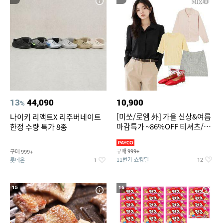
13
44,090
10,900
%
[미쏘/로엠 外] 가을 신상&여름
나이키 리액트X 리주버네이트
마감특가 ~86%OFF 티셔츠/슬
한정 수량 특가 8종
랙스/원피스/니트/블라우스
구매
구매
999+
999+
11번가 쇼킹딜
롯데온
12
1
15
16