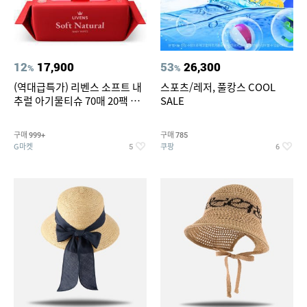
12
17,900
53
26,300
%
%
(역대급특가) 리벤스 소프트 내
스포츠/레저, 풀캉스 COOL
추럴 아기물티슈 70매 20팩 캡
SALE
형 / 70gsm 고평량
구매
구매
999+
785
G마켓
쿠팡
5
6