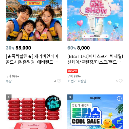
30
55,000
60
8,000
%
%
[★폭싹할인★] 캐리비안베이
[BEST 1+1]이니스프리 빅세일!
골드시즌 종일권+에버랜드 오
선케어/클렌징/마스크/핸드크
후권 대소공통
림/레티놀/PDRN/비타C/그린
구매
구매
999+
999+
쿠팡
11번가 쇼킹딜
4
5
5
6