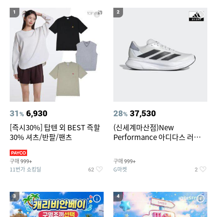
1
2
31
6,930
28
37,530
%
%
[즉시30%] 탑텐 외 BEST 즉할
(신세계마산점)New
30% 셔츠/반팔/팬츠
Performance 아디다스 러닝화
듀라모 SL2
구매
구매
999+
999+
11번가 쇼킹딜
G마켓
62
2
3
4