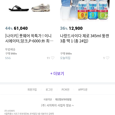
44
61,040
36
12,900
%
%
[나이키] 풋웨어 쓱특가 ! 이니
나랑드사이다 제로 345ml 뚱캔
시에이터,덩크,P-6000 外 최대
3종 택 1 (총 24입)
~50% SALE
무료배송
구매
구매
999+
999+
SSG
오늘의집
11
1
+ 더보기
회원가입
로그인
PC버전
APP다운
이용약관
개인정보처리방침
(주) 서치파이 사업자 정보
(주)서치파이
서울특별시 서초구 반포대로88, 반석빌딩 5층 대표이사 김태묵