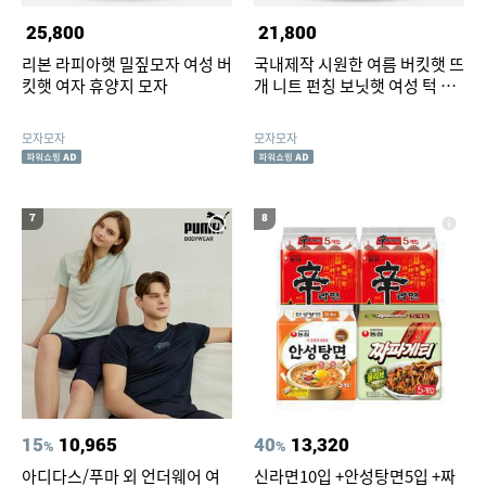
25,800
21,800
리본 라피아햇 밀짚모자 여성 버
국내제작 시원한 여름 버킷햇 뜨
킷햇 여자 휴양지 모자
개 니트 펀칭 보닛햇 여성 턱 끈
벙거지모자
모자모자
모자모자
7
8
15
10,965
40
13,320
%
%
아디다스/푸마 외 언더웨어 여
신라면10입 +안성탕면5입 +짜