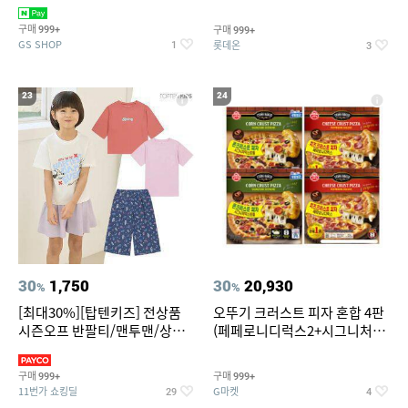
치즈 증정
크림/베리믹스/헤이즐넛초코
구매
구매
999+
999+
GS SHOP
롯데온
1
3
23
24
30
1,750
30
20,930
%
%
[최대30%][탑텐키즈] 전상품
오뚜기 크러스트 피자 혼합 4판
시즌오프 반팔티/맨투맨/상하
(페페로니디럭스2+시그니처익
복/레깅스 외 100종
스트림2)
구매
구매
999+
999+
11번가 쇼킹딜
G마켓
29
4