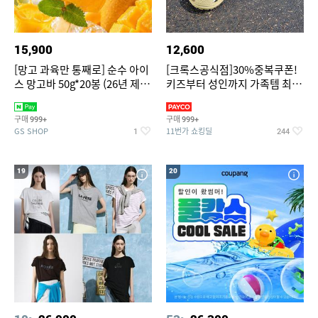
15,900
12,600
[망고 과육만 통째로] 순수 아이
[크록스공식점]30%중복쿠폰!
스 망고바 50g*20봉 (26년 제
키즈부터 성인까지 가족템 최대
조)
혜택가 찬스
구매
구매
999+
999+
GS SHOP
11번가 쇼킹딜
1
244
19
20