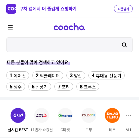
쿠차 앱에서 더 즐겁게 쇼핑하기
다운받기
다른 분들이 많이 검색하고 있어요
1
2
3
4
에어컨
써큘레이터
양산
휴대용 선풍기
5
6
7
8
생수
선풍기
쪼리
크록스
9
10
냉장고 키친핏
양문형냉장고
11
파라다이스 그레인
실시간
12
13
[블랑블랙]메쉬 로고 파우치 S [블랙]
메가커피
실시간 BEST
11번가 쇼킹딜
G마켓
쿠팡
테무
ALL
마이리
14
15
16
캘리클럽
7500f 4060
볼보 매트