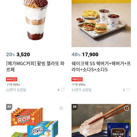
20
3,520
40
17,900
%
%
[메가MGC커피] 팥빙 젤라또 파
쉐이크쉑 SS 쉑버거+쉑버거+프
르페
라이+소다S+소다S
구매
구매
999+
999+
11번가 쇼킹딜
11번가 쇼킹딜
4
5
29
30