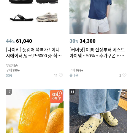
44
61,040
30
34,300
%
%
[나이키] 풋웨어 쓱특가 ! 이니
[커버낫] 여름 신상부터 베스트
시에이터,덩크,P-6000 外 최대
아이템 ~ 50% + 추가쿠폰 + 카
~50% SALE
드혜택
무료배송
구매
구매
999+
999+
SSG
롯데온
11
2
17
18