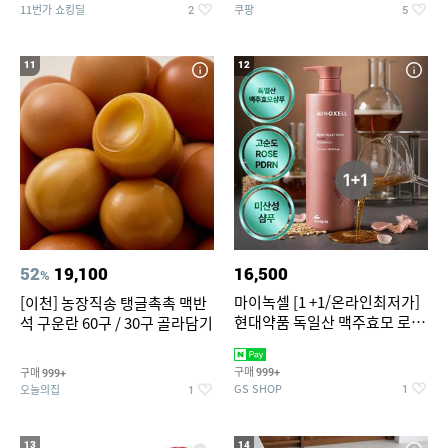
11번가 쇼킹딜
쿠팡
2
5
11
12
52
19,100
16,500
%
마이녹셀 [1 +1/온라인최저가]
[이천] 농장직송 탱글촉촉 맥반
현대약품 독일산 맥주효모 로즈
석 구운란 60구 / 30구 골라담기
PDRN 탈모샴푸 대용량
1000ml (정가 100,000원)
구매
구매
999+
999+
GS SHOP
오늘의집
1
1
13
14