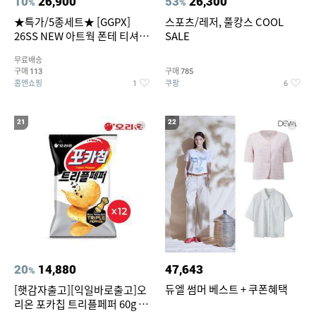
10
26,900
53
26,300
%
%
★특가/5종세트★ [GGPX]
스포츠/레저, 풀캉스 COOL
26SS NEW 아트웍 폰테 티셔츠
SALE
5종 GX262F0501TS
무료배송
구매
구매
113
785
홈앤쇼핑
쿠팡
1
6
21
22
20
14,880
47,643
%
듀엘 썸머 베스트 + 쿠폰혜택
[햇감자출고][익일바로출고]오
리온 포카칩 트리플페퍼 60g 12