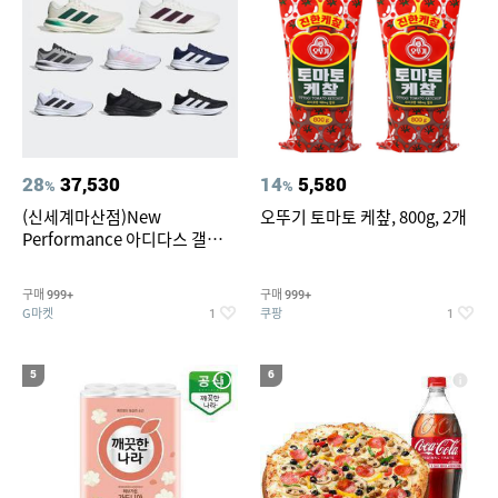
28
37,530
14
5,580
%
%
(신세계마산점)New
오뚜기 토마토 케챂, 800g, 2개
Performance 아디다스 갤럭시
런 7종 택 1
구매
구매
999+
999+
G마켓
쿠팡
1
1
5
6