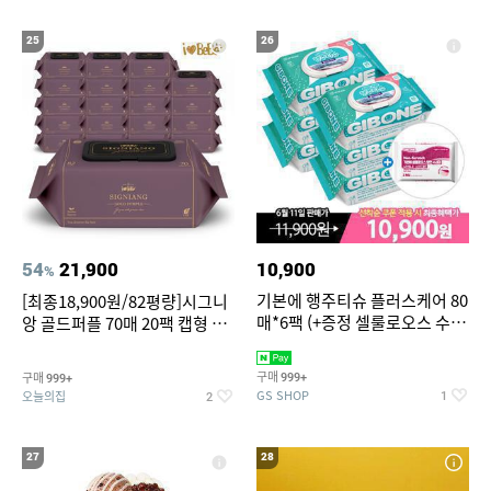
25
26
54
21,900
10,900
%
기본에 행주티슈 플러스케어 80
[최종18,900원/82평량]시그니
매*6팩 (+증정 셀룰로오스 수세
앙 골드퍼플 70매 20팩 캡형 아
미 2매)
기물티슈
구매
구매
999+
999+
GS SHOP
오늘의집
1
2
27
28