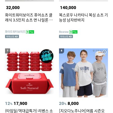
32,000
140,000
화이트워터보이즈 퓨어쇼츠 클
복스로우 나카타니 복싱 쇼츠 기
래식 3.5인치 쇼츠 면 나일론 여
능성 남자반바지
성 반바지
화이트워터보이즈
Boxraw
7
8
12
17,900
20
8,000
%
%
(타임딜/역대급특가) 리벤스 소
[지오다노주니어]여름 시즌오