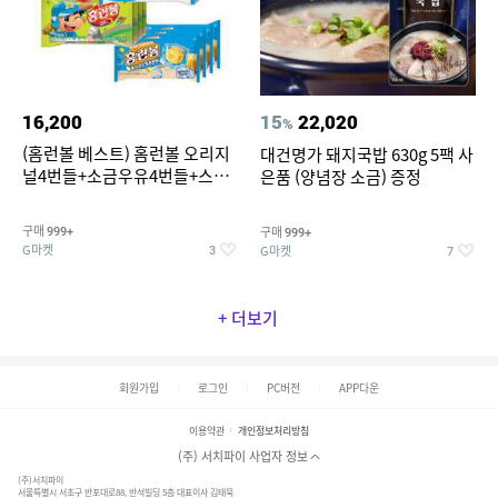
16,200
15
22,020
%
(홈런볼 베스트) 홈런볼 오리지
대건명가 돼지국밥 630g 5팩 사
널4번들+소금우유4번들+스윗
은품 (양념장 소금) 증정
커스타드4번들+옥수수 소프트
콘맛4번들
구매
구매
999+
999+
G마켓
G마켓
3
7
+ 더보기
회원가입
로그인
PC버전
APP다운
이용약관
개인정보처리방침
(주) 서치파이 사업자 정보
(주)서치파이
서울특별시 서초구 반포대로88, 반석빌딩 5층 대표이사 김태묵