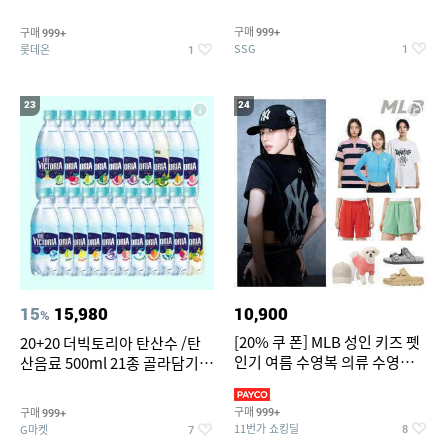
개
구매
구매
999+
999+
SSG
롯데온
1
1
23
24
15
15,980
10,900
%
[20% 쿠 폰] MLB 성인 키즈 펫
20+20 더빅토리아 탄산수 /탄
인기 여름 수영복 의류 수영복
산음료 500ml 21종 골라담기
슈즈 베스트 제품 파격전
(총 2박스/분리배송)
구매
구매
999+
999+
11번가 쇼킹딜
G마켓
8
7