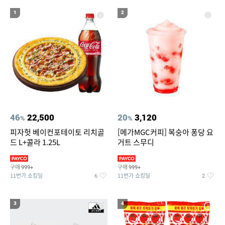
17
18
19
도미솔김치
슈퍼밀리언헤어
냉장고바지
1
2
20
아이스조끼
46
22,500
20
3,120
%
%
피자헛 베이컨포테이토 리치골
[메가MGC커피] 복숭아 퐁당 요
드 L+콜라 1.25L
거트 스무디
구매
구매
999+
999+
11번가 쇼킹딜
11번가 쇼킹딜
6
2
3
4