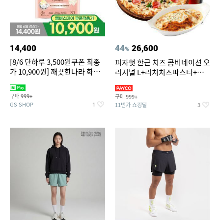
14,400
44
26,600
%
[8/6 단하루 3,500원쿠폰 최종
피자헛 한근 치즈 콤비네이션 오
가 10,900원] 깨끗한나라 화장
리지널 L+리치치즈파스타+콜
지 허브가든 가드니아 27m 30
라 1.25L
롤
구매
구매
999+
999+
GS SHOP
11번가 쇼킹딜
1
3