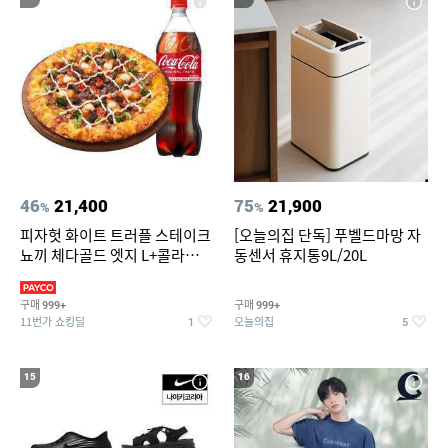
46
21,400
75
21,900
%
%
피자헛 화이트 트러플 스테이크
[오늘의집 단독] 푸벨드마망 자
뇨끼 체다골드 엣지 L+콜라
동센서 휴지통9L/20L
1.25L
구매
구매
999+
999+
11번가 쇼킹딜
오늘의집
1
5
15
16