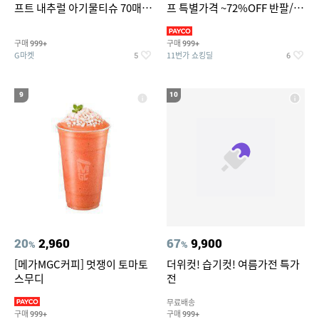
프트 내추럴 아기물티슈 70매
프 특별가격 ~72%OFF 반팔/반
20팩 캡형 / 70gsm 고평량
바지/기능성 등
구매
구매
999+
999+
G마켓
11번가 쇼킹딜
5
6
9
10
20
2,960
67
9,900
%
%
[메가MGC커피] 멋쟁이 토마토
더위컷! 습기컷! 여름가전 특가
스무디
전
무료배송
구매
구매
999+
999+