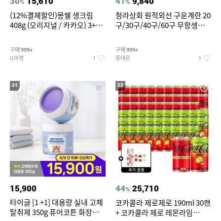
30
15,610
41
9,840
%
%
(12%결제할인)몽쉘 생크림
청라상회 원적외선 구운계란 20
408g (오리지널 / 카카오) 3+1
구/30구/40구/60구 무항생제
개
맥반석계란 HACCP 햇썹 인증
구매
구매
999+
999+
G마켓
롯데온
1
1
21
22
15,900
44
25,710
%
타이글 [1 +1] 대용량 실내 고체
코카콜라 제로제로 190ml 30캔
탈취제 350g 퓨어코튼 화장실
+ 코카콜라 제로 레몬라임