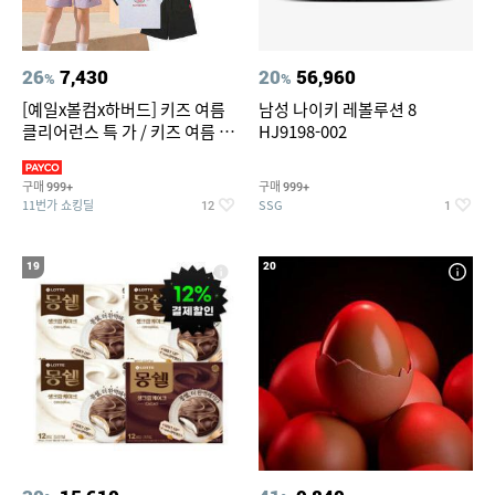
26
7,430
20
56,960
%
%
[예일x볼컴x하버드] 키즈 여름
남성 나이키 레볼루션 8
클리어런스 특 가 / 키즈 여름 수
HJ9198-002
영복 반팔티 반바지 스
구매
구매
999+
999+
11번가 쇼킹딜
SSG
12
1
19
20