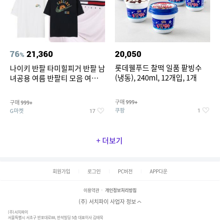
76
21,360
20,050
%
롯데웰푸드 찰떡 일품 팥빙수
나이키 반팔 타미힐피거 반팔 남
(냉동), 240ml, 12개입, 1개
녀공용 여름 반팔티 모음 여름
반팔티 기간한정 특가
구매
구매
999+
999+
쿠팡
G마켓
1
17
+ 더보기
회원가입
로그인
PC버전
APP다운
이용약관
개인정보처리방침
(주) 서치파이 사업자 정보
(주)서치파이
서울특별시 서초구 반포대로88, 반석빌딩 5층 대표이사 김태묵