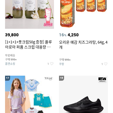
39,800
16
4,250
%
[1+1+1+풋크림50g 증정] 플루
오리온 예감 치즈그라탕, 64g, 4
아로마 퍼퓸 스크럽 대용량 바디
개
워시 1000ml
무료배송
구매
구매
999+
999+
홈앤쇼핑
쿠팡
1
1
17
18