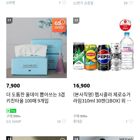
G마켓
11번가 쇼킹딜
7
29
11
12
7,900
16,900
더 도톰한 올데이 뽑아쓰는 3겹
(본사직영) 펩시콜라 제로슈거
키친타올 100매 9개입
라임310ml 30캔(1BOX) 외 롯
데칠성BEST
구매
구매
999+
999+
GS SHOP
롯데온
10
1
13
14