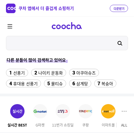
쿠차 앱에서 더 즐겁게 쇼핑하기
다운받기
다른 분들이 많이 검색하고 있어요
1
2
3
선풍기
나이키 운동화
아쿠아슈즈
4
5
6
7
휴대용 선풍기
물티슈
삼계탕
복숭아
8
9
10
이동식 에어컨
미니 탁상용 선풍기
에어컨
11
12
수향미쌀10kg특등급
여성 댄스복
실시간
13
14
대용량 바디로션
여성용속옷브라탑
실시간 BEST
G마켓
11번가 쇼킹딜
쿠팡
이마트몰
ALL
SS
15
16
달바 세럼 160
용산 나인트리