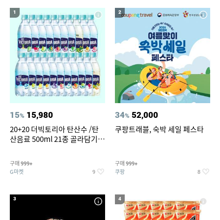
17
18
크로커다일 레이디
바다낚시대찌
1
2
19
20
3m 슈퍼그립 핫 옥션
가성비 헤드셋
15
15,980
34
52,000
%
%
20+20 더빅토리아 탄산수 /탄
쿠팡트래블, 숙박 세일 페스타
산음료 500ml 21종 골라담기
(총 2박스/분리배송)
구매
구매
999+
999+
G마켓
쿠팡
9
8
3
4