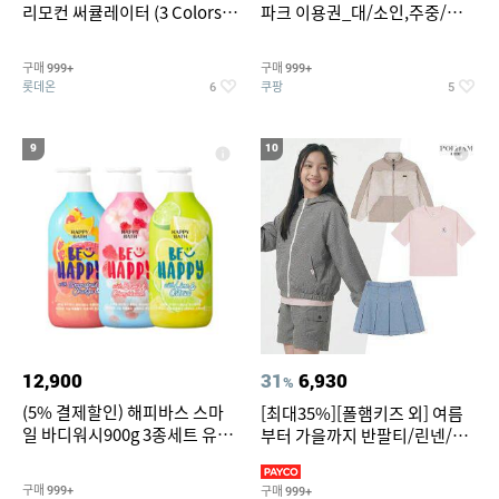
리모컨 써큘레이터 (3 Colors
파크 이용권_대/소인,주중/주
택1)
말 공통
구매
구매
999+
999+
롯데온
쿠팡
6
5
9
10
12,900
31
6,930
%
(5% 결제할인) 해피바스 스마
[최대35%][폴햄키즈 외] 여름
일 바디워시900g 3종세트 유
부터 가을까지 반팔티/린넨/맨
자/체리/자몽
투맨/가디건/팬츠 외 100종
구매
구매
999+
999+