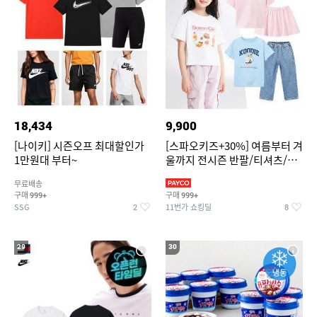
18,434
9,900
[나이키] 시즌오프 최대할인가
[스파오키즈+30%] 여름부터 겨
1만원대 부터~
울까지 전시즌 반팔/티셔츠/셋
업/원피스/팬츠/아우트 外
무료배송
구매
구매
999+
999+
SSG
11번가 쇼킹딜
2
8
29
30