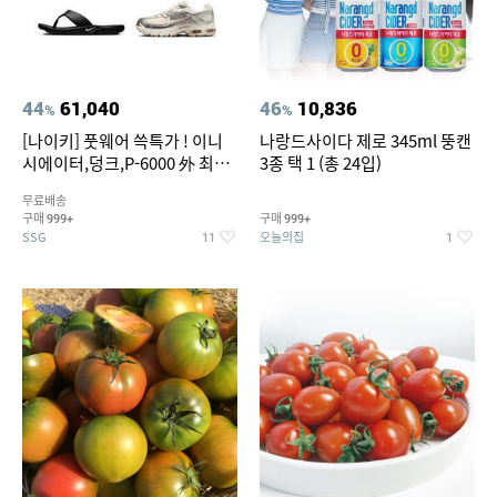
44
61,040
46
10,836
%
%
[나이키] 풋웨어 쓱특가 ! 이니
나랑드사이다 제로 345ml 뚱캔
시에이터,덩크,P-6000 外 최대
3종 택 1 (총 24입)
~50% SALE
무료배송
구매
구매
999+
999+
SSG
오늘의집
11
1