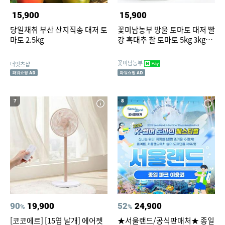
15,900
15,900
당일채취 부산 산지직송 대저 토
꽃미남농부 방울 토마토 대저 빨
마토 2.5kg
강 흑대추 찰 토마토 5kg 3kg
2kg
꽃미남농부
더잇츠샵
7
8
90
19,900
52
24,900
%
%
[코코에르] [15엽 날개] 에어젯
★서울랜드/공식판매처★ 종일