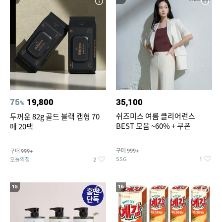
75
19,800
35,100
%
쉬즈미스 여름 클리어런스
두꺼운 82g 골드 블랙 캡형 70
BEST 모음 ~60% + 쿠폰
매 20팩
구매
구매
999+
999+
SSG
오늘의집
1
2
15
16