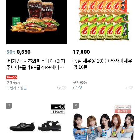
50
8,650
17,880
%
농심 새우깡 10봉 + 와사비새우
[버거킹] 치즈와퍼주니어+와퍼
깡 10봉
주니어+콜라R+콜라R+쉐이킹
프라이 스윗어니언
구매
구매
999+
999+
G마켓
11번가 쇼킹딜
1
12
5
6