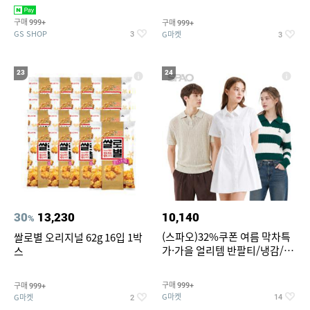
집안 실내 담배 냄새 제거
190ml 30캔 + (증정) 콜드컵+스
티커 세트
구매
구매
999+
999+
GS SHOP
G마켓
3
3
23
24
30
13,230
10,140
%
(스파오)32%쿠폰 여름 막차특
쌀로별 오리지널 62g 16입 1박
가·가을 얼리템 반팔티/냉감/반
스
바지/린넨/맨투맨/슬랙스/가디
건 외 ~74%OFF
구매
구매
999+
999+
G마켓
G마켓
14
2