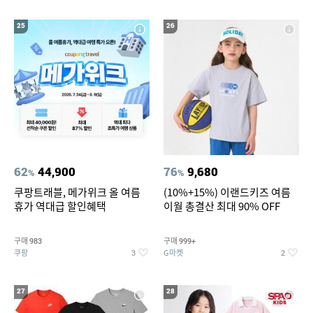
25
26
62
44,900
76
9,680
%
%
쿠팡트래블, 메가위크 올 여름
(10%+15%) 이랜드키즈 여름
휴가 역대급 할인혜택
이월 총결산 최대 90% OFF
구매
구매
983
999+
쿠팡
G마켓
3
2
27
28