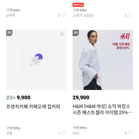
리가 쨍하게 시원한 냉면
의/팬츠 외 100종
구매
구매
999+
999+
G마켓
11번가 쇼킹딜
5
3
23
24
23
9,900
29,900
%
H&M [H&M 여성] 쇼익 바캉스
프렌치카페 카페오레 컵커피
시즌 베스트셀러 아이템 25%
할인
구매
구매
999+
999+
SSG
쿠팡
4
1