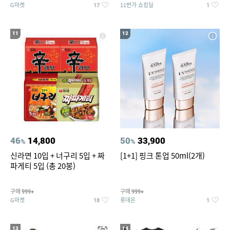
G마켓
11번가 쇼킹딜
17
1
11
12
46
14,800
50
33,900
%
%
신라면 10입 + 너구리 5입 + 짜
[1+1] 핑크 톤업 50ml(2개)
파게티 5입 (총 20봉)
구매
구매
999+
999+
G마켓
롯데온
18
1
13
14