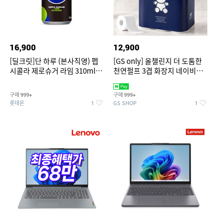
16,900
12,900
[딜크릿]단 하루 (본사직영) 펩
[GS only] 올챌린지 더 도톰한
시콜라 제로슈거 라임 310ml
천연펄프 3겹 화장지 네이비
24캔
30m 30롤 1팩
구매
구매
999+
999+
롯데온
GS SHOP
1
1