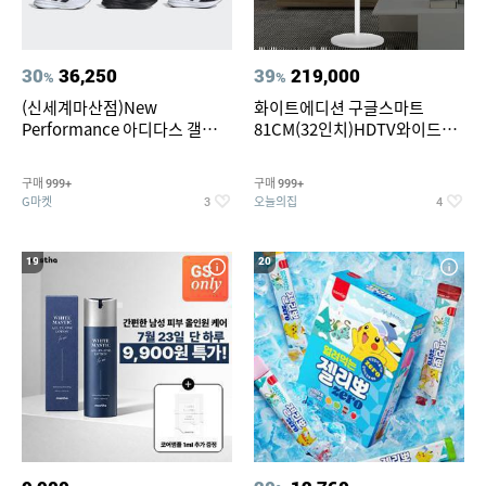
30
36,250
39
219,000
%
%
(신세계마산점)New
화이트에디션 구글스마트
Performance 아디다스 갤럭시
81CM(32인치)HDTV와이드무
런 7종 택 1
빙뷰 삼탠바이미 거치가능
구매
구매
999+
999+
G마켓
오늘의집
3
4
19
20