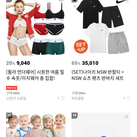
20
9,040
65
35,010
%
%
[휠라 언더웨어] 시원한 여름 필
(SET)나이키 NSW 반팔티 +
수 속옷/이지웨어 총 집합!
NSW 쇼츠 팬츠 반바지 세트
구매
구매
999+
999+
11번가 쇼킹딜
하프클럽
1
1
15
16