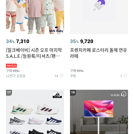
34
7,310
35
9,720
%
%
[밀크베이비] 시즌 오프 마지막
프렌치카페 로스터리 돌체 연유
S.A.L.E /등원룩/티셔츠/팬츠/
라떼
상하복/실내복/팬츠 외
구매
구매
999+
999+
11번가 쇼킹딜
쿠팡
13
1
17
18