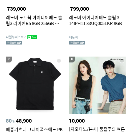
739,000
799,000
레노버 노트북 아이디어패드 슬
레노버 아이디어패드 슬림 3
림3 라이젠R5 8GB 256GB 윈도
14IPH11 83UQ005LKR 8GB
우11
다원누리스토어
레노버
7
8
80
48,900
10,000
%
[지오다노/본사] 품절주의 여름
메종키츠네 그레이폭스헤드 PK