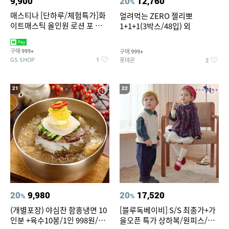
9,900
20
12,760
%
매스티나 [단하루/체험특가]화
얼려먹는 ZERO 젤리뽀
이트매스틱 올인원 로션 포 맨
1+1+1(3박스/48입) 외
150ml (정가 28,000원)
구매
구매
999+
999+
GS SHOP
롯데온
1
2
21
22
20
9,980
20
17,520
%
%
(개별포장) 야심찬 함흥냉면 10
[블루독베이비] S/S 최종가+가
인분 +육수10봉/1인 998원/머
을오픈 특가 상하복/원피스/내