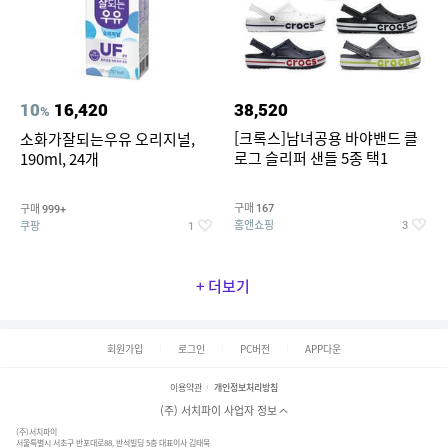
10
16,420
38,520
%
[크록스]남녀공용 바야밴드 클
소화가잘되는우유 오리지널,
로그 슬리퍼 샌들 5종 택1
190ml, 24개
구매
구매
167
999+
홈앤쇼핑
쿠팡
3
1
+ 더보기
회원가입
로그인
PC버전
APP다운
이용약관
개인정보처리방침
(주) 서치파이 사업자 정보
(주)서치파이
서울특별시 서초구 반포대로88, 반석빌딩 5층 대표이사 김태묵