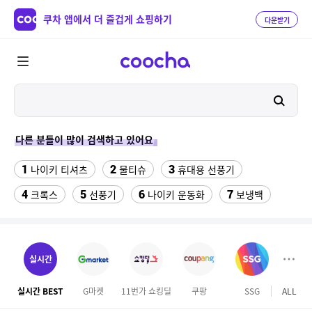
쿠차 앱에서 더 즐겁게 쇼핑하기
다운받기
다른 분들이 많이 검색하고 있어요
1
2
3
나이키 티셔츠
물티슈
휴대용 선풍기
4
5
6
7
크록스
선풍기
나이키 운동화
보냉백
8
9
10
스마트워치
수향미쌀10kg특등급
라인댄스옷
11
삼성갤럭시북프로, 32gb, win11포함
실시간
12
성인용세발자전거중고
실시간 BEST
G마켓
11번가 쇼킹딜
쿠팡
SSG
ALL
마이리
13
고려은단 비타민C 1000 600정