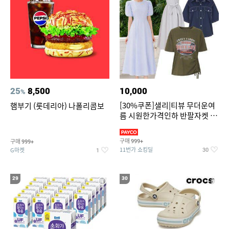
25
8,500
10,000
%
[30%쿠폰]샐리|티뷰 무더운여
햄부기 (롯데리아) 나폴리콤보
름 시원한가격인하 반팔자켓 1
만원대 100종 한정특가
구매
구매
999+
999+
11번가 쇼킹딜
G마켓
30
1
29
30