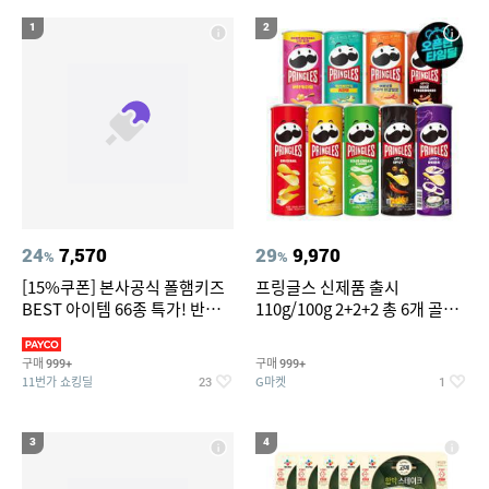
14
위닉스 공기청정기 타워 XQ600 필터
1
2
15
16
갤럭시s7엣지 강화유리
침대 매트리스 퀸
17
18
도미솔포기김치8kg
팔찌부자재
19
20
차량용스프레이페인트
얇은여자니트
24
7,570
29
9,970
%
%
[15%쿠폰] 본사공식 폴햄키즈
프링글스 신제품 출시
BEST 아이템 66종 특가! 반팔
110g/100g 2+2+2 총 6개 골라
티/반바지/상하세트 외~
담기
구매
구매
999+
999+
11번가 쇼킹딜
G마켓
23
1
3
4