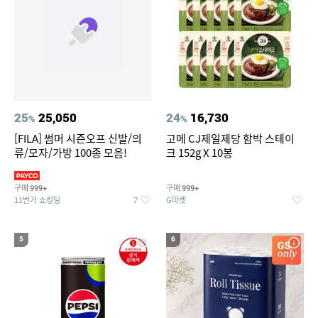
25
25,050
24
16,730
%
%
[FILA] 썸머 시즌오프 신발/의
고메 CJ제일제당 함박 스테이
류/모자/가방 100종 모음!
크 152g X 10봉
구매
구매
999+
999+
11번가 쇼킹딜
G마켓
7
5
6