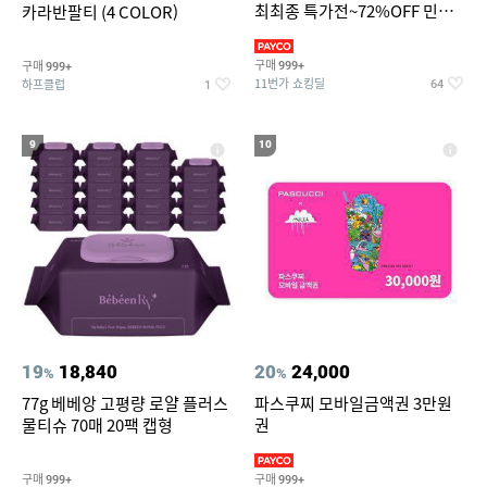
최최종 특가전~72%OFF 민소
카라반팔티 (4 COLOR)
매/반팔/반바지/린넨 외
구매
구매
999+
999+
11번가 쇼킹딜
하프클럽
64
1
9
10
19
18,840
20
24,000
%
%
77g 베베앙 고평량 로얄 플러스
파스쿠찌 모바일금액권 3만원
물티슈 70매 20팩 캡형
권
구매
구매
999+
999+