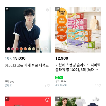
25
26
10
15,030
12,900
%
기본에 스탠딩 슬라이드 지퍼백
016512 코튼 피케 폴로 티셔츠
플라워 총 102매, 6팩 (특대
12+대30+중40+소20)
구매
구매
999+
999+
GS SHOP
롯데온
1
1
27
28