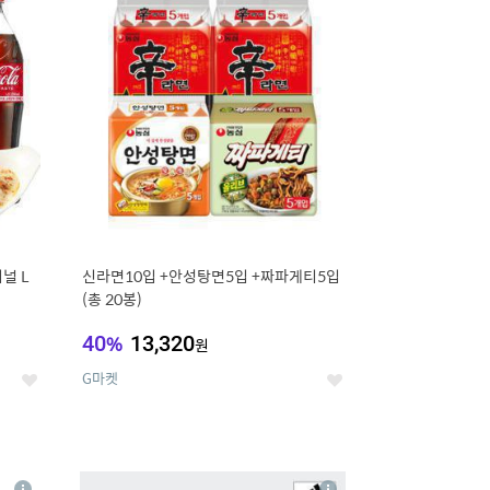
세
세
널 L
신라면10입 +안성탕면5입 +짜파게티5입
(총 20봉)
40
%
13,320
원
G마켓
좋
좋
아
아
요
요
8