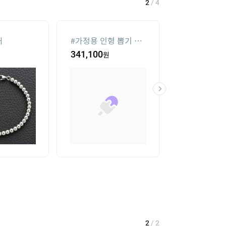
2
/
4
재
#
가정용 인형 뽑기 기
#
메가박스
계
341,100
원
19
%
34,000
2
/
2