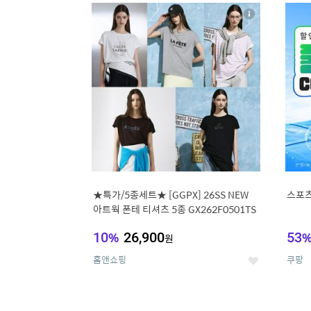
17
1
상
세
★특가/5종세트★ [GGPX] 26SS NEW
스포츠
아트웍 폰테 티셔츠 5종 GX262F0501TS
10
%
26,900
53
원
홈앤쇼핑
쿠팡
좋
아
요