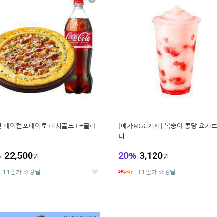
상
세
 베이컨포테이토 리치골드 L+콜라
[메가MGC커피] 복숭아 퐁당 요거트
L
디
%
22,500
20
%
3,120
원
원
11번가 쇼킹딜
11번가 쇼킹딜
좋
아
요
0
11