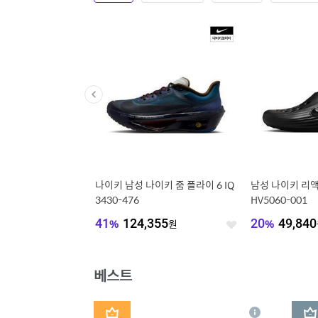
-6000 CD6404-105
나이키 남성 나이키 줌 플라이 6 IQ
남성 나이키 리
3430-476
HV5060-001
840
원
41
%
124,355
원
20
%
49,840
좋
좋
아
아
요
요
베스트
1
2
상