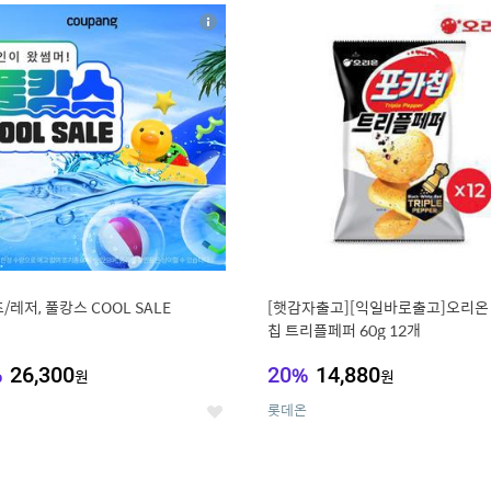
8
19
상
세
/레저, 풀캉스 COOL SALE
[햇감자출고][익일바로출고]오리온
칩 트리플페퍼 60g 12개
%
26,300
20
%
14,880
원
원
롯데온
좋
아
요