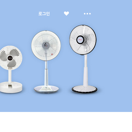
좋
더
로그인
아
보
요
기