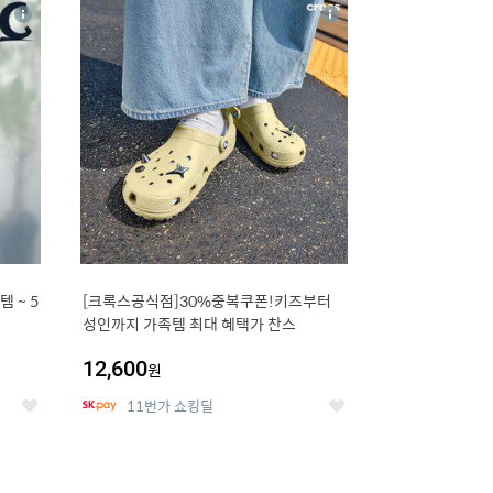
16
상
상
세
세
 5
[크록스공식점]30%중복쿠폰!키즈부터
성인까지 가족템 최대 혜택가 찬스
12,600
원
11번가 쇼킹딜
좋
좋
아
아
요
요