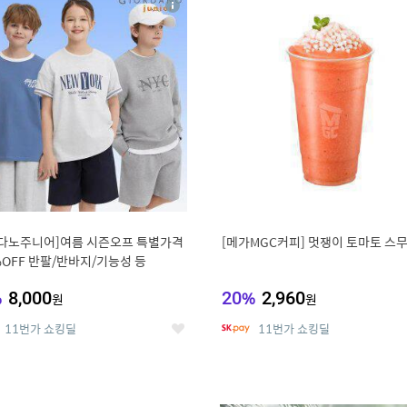
상
세
다노주니어]여름 시즌오프 특별가격
[메가MGC커피] 멋쟁이 토마토 스
%OFF 반팔/반바지/기능성 등
%
8,000
20
%
2,960
원
원
11번가 쇼킹딜
11번가 쇼킹딜
좋
아
요