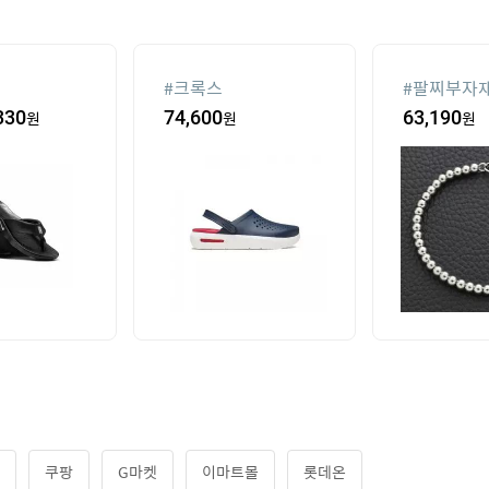
#
크록스
#
팔찌부자
330
원
74,600
원
63,190
원
쿠팡
G마켓
이마트몰
롯데온