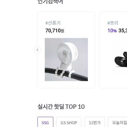
인기검색어
#
선풍기
#
쪼리
60
원
70,710
원
10
%
35,
실시간 핫딜 TOP 10
SSG
GS SHOP
11번가
오늘의집