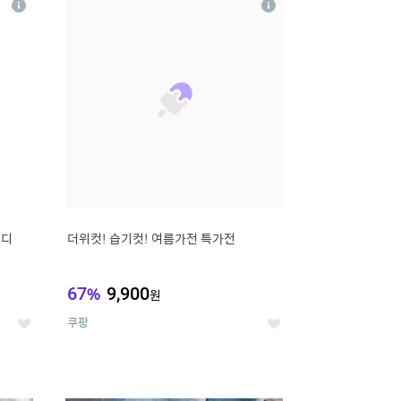
상
상
세
세
무디
더위컷! 습기컷! 여름가전 특가전
67
%
9,900
원
쿠팡
좋
좋
아
아
요
요