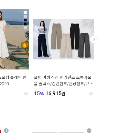
스모킹 플레어 원
폴햄 여성 신상 인기팬츠 초특가모
헤지스레이디스 [26SS]
2040
음 슬랙스/린넨팬츠/밴딩팬츠/큐
B301] 헤지스레이디스 코튼 레이
롯/와이드/카고와이드 7종택일
스믹스 블라우스
원
15
%
16,915
원
20
%
130,536
원
좋
좋
아
아
요
요
4
상
상