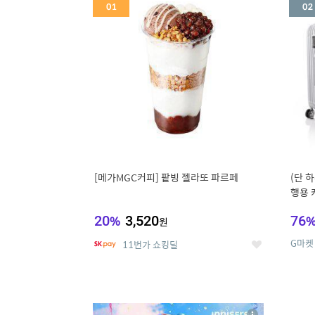
세
[메가MGC커피] 팥빙 젤라또 파르페
(단 하
행용 
리어가
20
%
3,520
76
원
G마켓
11번가 쇼킹딜
좋
아
요
5
6