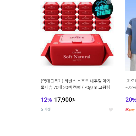
상
세
(역대급특가) 리벤스 소프트 내추럴 아기
[지오
물티슈 70매 20팩 캡형 / 70gsm 고평량
~72
12
%
17,900
20
원
G마켓
좋
아
요