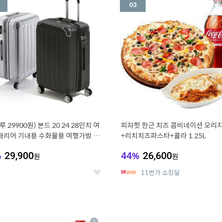
세
루 29900원) 본드 20 24 28인치 여
피자헛 한근 치즈 콤비네이션 오리지
캐리어 기내용 수화물용 여행가방 케
+리치치즈파스타+콜라 1.25L
방 (20%쿠폰)
%
29,900
44
%
26,600
원
원
11번가 쇼킹딜
좋
아
요
7