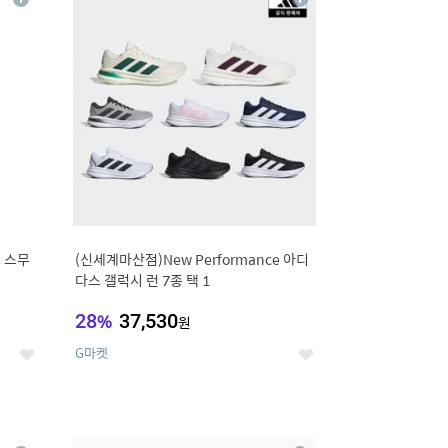
상
상
세
세
 스무
(신세계마산점)New Performance 아디
다스 갤럭시 런 7종 택 1
28
%
37,530
원
G마켓
좋
좋
아
아
요
요
12