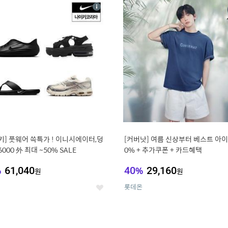
4
15
상
세
키] 풋웨어 쓱특가 ! 이니시에이터,덩
[커버낫] 여름 신상부터 베스트 아이템 ~
6000 外 최대 ~50% SALE
0% + 추가쿠폰 + 카드혜택
%
61,040
40
%
29,160
원
원
롯데온
좋
아
요