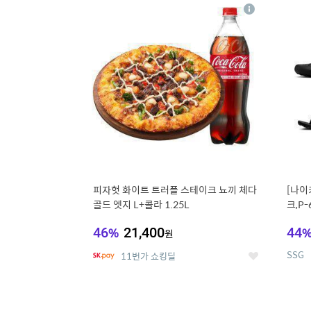
13
1
상
세
피자헛 화이트 트러플 스테이크 뇨끼 체다
[나이
골드 엣지 L+콜라 1.25L
크,P-
46
%
21,400
44
원
SSG
11번가 쇼킹딜
좋
아
요