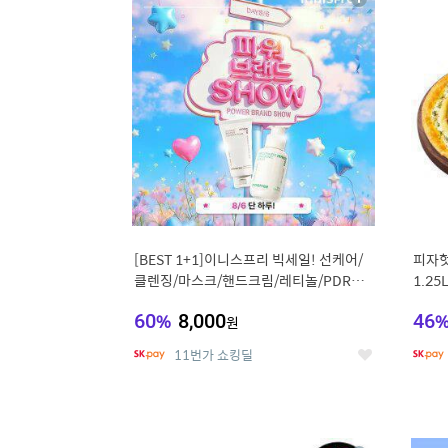
상
세
[BEST 1+1]이니스프리 빅세일! 선케어/
피자헛
클렌징/마스크/핸드크림/레티놀/PDRN/
1.25
비타C/그린
60
%
8,000
46
원
11번가 쇼킹딜
좋
아
요
9
1