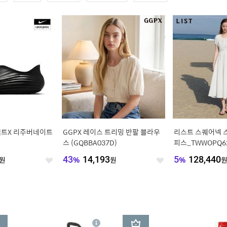
액트X 리주버네이트
GGPX 레이스 트리밍 반팔 블라우
리스트 스퀘어넥 
스 (GQBBA037D)
피스_TWWOPQ6
원
43
%
14,193
원
5
%
128,440
좋
좋
아
아
요
요
3
상