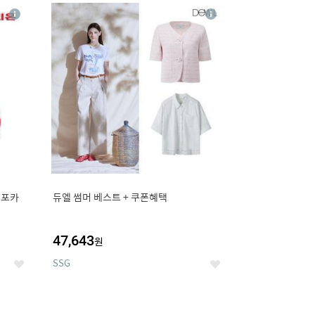
20
상
상
세
세
 포카
듀엘 썸머 베스트 + 쿠폰혜택
47,643
원
SSG
좋
좋
아
아
요
요