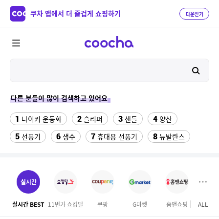
쿠차 앱에서 더 즐겁게 쇼핑하기
다운받기
다른 분들이 많이 검색하고 있어요
1
2
3
4
나이키 운동화
슬리퍼
샌들
양산
5
6
7
8
선풍기
생수
휴대용 선풍기
뉴발란스
9
10
11
쇼츠
중고음료수냉장고
업소용 가림막
12
13
14
라인댄스옷
메가커피
여성실내수영복
실시간
15
16
싼미니인형뽑기기계
라인댄스화 구두
실시간 BEST
11번가 쇼킹딜
쿠팡
G마켓
홈앤쇼핑
ALL
하프
17
18
수향미쌀10kg특등급
버거킹