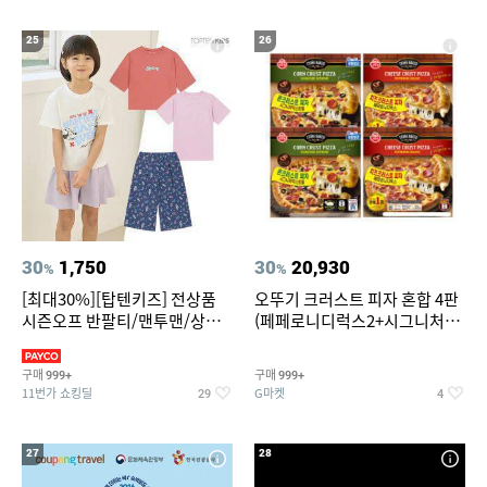
25
26
30
1,750
30
20,930
%
%
[최대30%][탑텐키즈] 전상품
오뚜기 크러스트 피자 혼합 4판
시즌오프 반팔티/맨투맨/상하
(페페로니디럭스2+시그니처익
복/레깅스 외 100종
스트림2)
구매
구매
999+
999+
11번가 쇼킹딜
G마켓
29
4
27
28