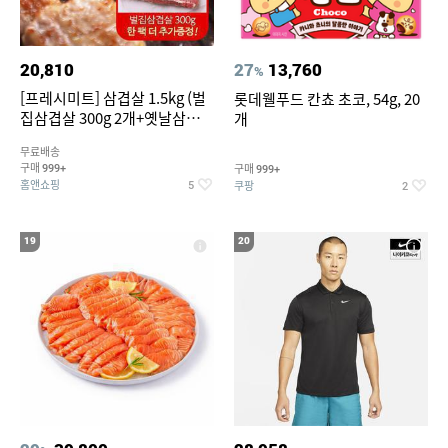
20,810
27
13,760
%
[프레시미트] 삼겹살 1.5kg (벌
롯데웰푸드 칸쵸 초코, 54g, 20
집삼겹살 300g 2개+옛날삼겹살
개
300g 2개+벌집삼겹살300g한
무료배송
팩 추가증정)
구매
구매
999+
999+
홈앤쇼핑
쿠팡
5
2
19
20