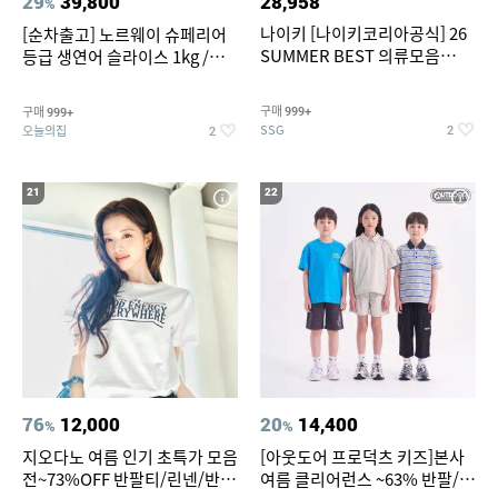
29
39,800
28,958
%
나이키 [나이키코리아공식] 26
[순차출고] 노르웨이 슈페리어
SUMMER BEST 의류모음
등급 생연어 슬라이스 1kg /
~55% SALE
500g / 300g 항공직송
구매
구매
999+
999+
SSG
오늘의집
2
2
21
22
76
12,000
20
14,400
%
%
지오다노 여름 인기 초특가 모음
[아웃도어 프로덕츠 키즈]본사
전~73%OFF 반팔티/린넨/반바
여름 클리어런스 ~63% 반팔/반