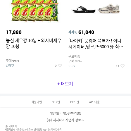
17,880
44
61,040
%
농심 새우깡 10봉 + 와사비새우
[나이키] 풋웨어 쓱특가 ! 이니
깡 10봉
시에이터,덩크,P-6000 外 최대
~50% SALE
무료배송
구매
구매
999+
999+
G마켓
SSG
2
11
+ 더보기
회원가입
로그인
PC버전
APP다운
이용약관
개인정보처리방침
(주) 서치파이 사업자 정보
(주)서치파이
서울특별시 서초구 반포대로88, 반석빌딩 5층 대표이사 김태묵