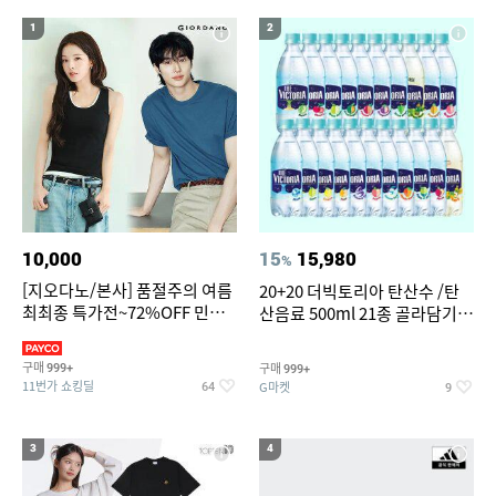
19
20
bmw z4 실내등
조던슬링백
1
2
10,000
15
15,980
%
[지오다노/본사] 품절주의 여름
20+20 더빅토리아 탄산수 /탄
최최종 특가전~72%OFF 민소
산음료 500ml 21종 골라담기
매/반팔/반바지/린넨 외
(총 2박스/분리배송)
구매
구매
999+
999+
11번가 쇼킹딜
G마켓
64
9
3
4