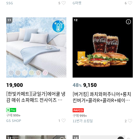
SSG
G마켓
5
6
11
12
19,900
48
9,150
%
[한빛카페트][균일가]에어쿨 냉
[버거킹] 콰치와퍼주니어+롱치
감 매쉬 소파패드 전사이즈 균일
킨버거+콜라R+콜라R+쉐이킹
가
프라이 구운갈릭
구매
구매
999+
999+
GS SHOP
11번가 쇼킹딜
1
2
13
14