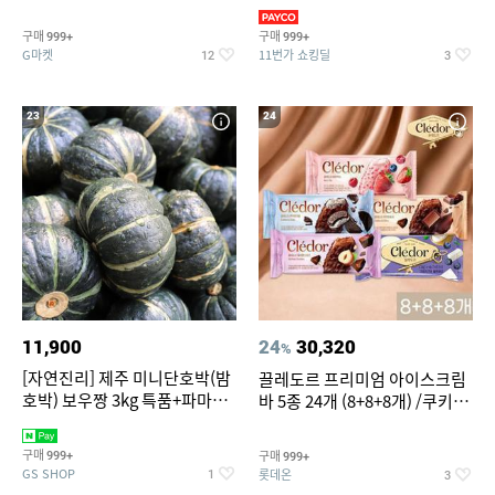
지 외
바지/수영복
구매
구매
999+
999+
G마켓
11번가 쇼킹딜
12
3
23
24
11,900
24
30,320
%
[자연진리] 제주 미니단호박(밤
끌레도르 프리미엄 아이스크림
호박) 보우짱 3kg 특품+파마산
바 5종 24개 (8+8+8개) /쿠키앤
치즈 증정
크림/베리믹스/헤이즐넛초코
구매
구매
999+
999+
GS SHOP
롯데온
1
3