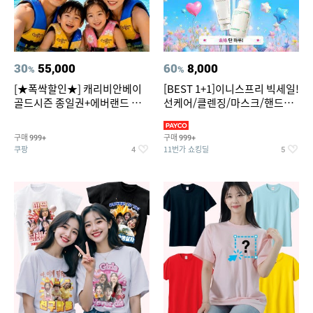
30
55,000
60
8,000
%
%
[★폭싹할인★] 캐리비안베이
[BEST 1+1]이니스프리 빅세일!
골드시즌 종일권+에버랜드 오
선케어/클렌징/마스크/핸드크
후권 대소공통
림/레티놀/PDRN/비타C/그린
구매
구매
999+
999+
쿠팡
11번가 쇼킹딜
4
5