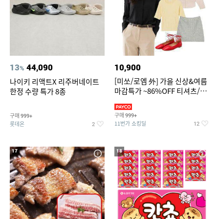
13
44,090
10,900
%
[미쏘/로엠 外] 가을 신상&여름
나이키 리액트X 리주버네이트
마감특가 ~86%OFF 티셔츠/슬
한정 수량 특가 8종
랙스/원피스/니트/블라우스
구매
구매
999+
999+
11번가 쇼킹딜
롯데온
12
2
17
18