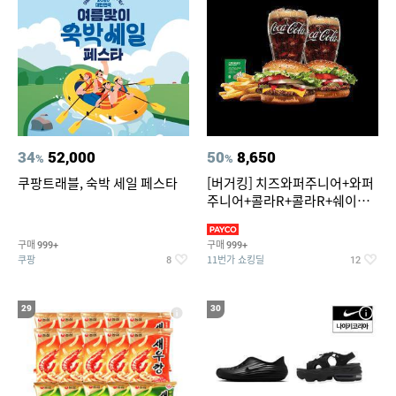
34
52,000
50
8,650
%
%
쿠팡트래블, 숙박 세일 페스타
[버거킹] 치즈와퍼주니어+와퍼
주니어+콜라R+콜라R+쉐이킹
프라이 스윗어니언
구매
구매
999+
999+
쿠팡
11번가 쇼킹딜
8
12
29
30