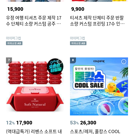
15,900
9,900
우정 여행 티셔츠 주문 제작 17
티셔츠 제작 단체티 주문 반팔
수 단체티 소량 커스텀 공주 사
소량 커스텀 프린팅 17수 인쇄
진 프린팅
포함
아이머그컵
아이머그컵
7
8
12
17,900
53
26,300
%
%
(역대급특가) 리벤스 소프트 내
스포츠/레저, 풀캉스 COOL