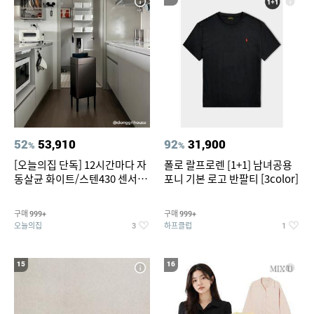
52
53,910
92
31,900
%
%
[오늘의집 단독] 12시간마다 자
폴로 랄프로렌 [1+1] 남녀공용
동살균 화이트/스텐430 센서휴
포니 기본 로고 반팔티 [3color]
지통 20L/30L
구매
구매
999+
999+
오늘의집
하프클럽
3
1
15
16