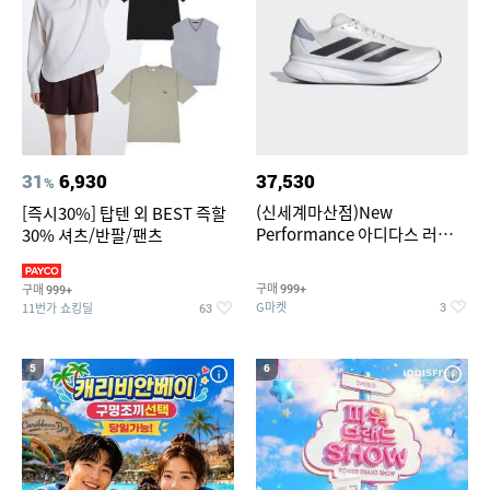
31
6,930
37,530
%
(신세계마산점)New
[즉시30%] 탑텐 외 BEST 즉할
Performance 아디다스 러닝화
30% 셔츠/반팔/팬츠
듀라모 SL2
구매
구매
999+
999+
G마켓
11번가 쇼킹딜
3
63
5
6