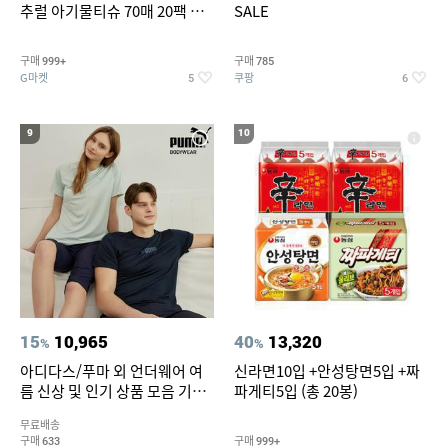
추럴 아기물티슈 70매 20팩 캡
SALE
형 / 70gsm 고평량
구매
구매
999+
785
G마켓
쿠팡
5
6
9
10
15
10,965
40
13,320
%
%
아디다스/푸마 외 언더웨어 여
신라면10입 +안성탕면5입 +짜
름 신상 및 인기 상품 모음 기획
파게티5입 (총 20봉)
전 최대 77% SALE
무료배송
구매
구매
633
999+