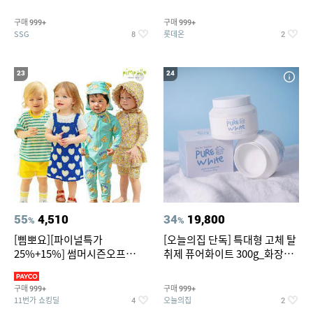
~
트아메리카노/헤이즐넛)
구매
구매
999+
999+
SSG
롯데온
8
2
23
24
55
4,510
34
19,800
%
%
[삠뽀요][파이널특가
[오늘의집 단독] 특대형 고체 탈
25%+15%] 썸머시즌오프
취제 퓨어화이트 300g_화장실
3,390원~/상하복/래쉬가드/수
탈취제 담배냄새제거 거실탈취
영복/티셔츠/
구매
구매
999+
999+
11번가 쇼킹딜
오늘의집
4
2