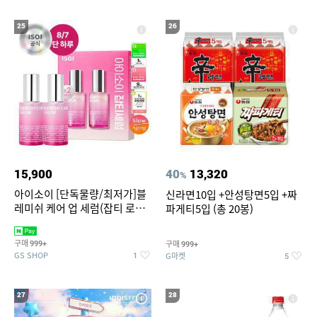
25
26
15,900
40
13,320
%
아이소이 [단독물량/최저가]블
신라면10입 +안성탕면5입 +짜
레미쉬 케어 업 세럼(잡티 로즈
파게티5입 (총 20봉)
세럼) 20ml 더블기획 (사용기한
2027-04-24)
구매
구매
999+
999+
GS SHOP
G마켓
1
5
27
28