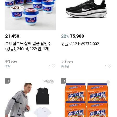
21,450
22
75,900
%
롯데웰푸드 찰떡 일품 팥빙수
윈플로 12 HV9272-002
(냉동), 240ml, 12개입, 1개
구매
구매
999+
999+
쿠팡
롯데온
1
1
17
18