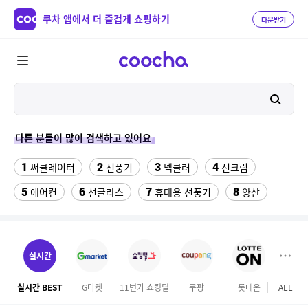
쿠차 앱에서 더 즐겁게 쇼핑하기
다운받기
다른 분들이 많이 검색하고 있어요
1
2
3
4
써큘레이터
선풍기
넥쿨러
선크림
5
6
7
8
에어컨
선글라스
휴대용 선풍기
양산
9
10
반팔티
수향미쌀10kg특등급
11
12
실외기없는 에어컨
나이키운동화
실시간
13
14
15
라이트라이드 360
버거킹
차량햇빛가리개
실시간 BEST
G마켓
11번가 쇼킹딜
쿠팡
롯데온
ALL
SS
16
17
18
성인용세발자전거중고
여성댄스복
벤츠S용품