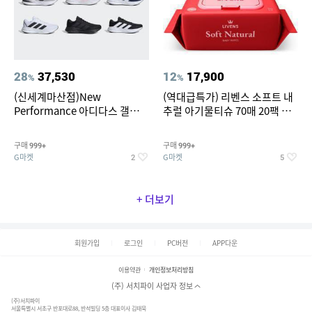
28
37,530
12
17,900
%
%
(신세계마산점)New
(역대급특가) 리벤스 소프트 내
Performance 아디다스 갤럭시
추럴 아기물티슈 70매 20팩 캡
런 7종 택 1
형 / 70gsm 고평량
구매
구매
999+
999+
G마켓
G마켓
2
5
+ 더보기
회원가입
로그인
PC버전
APP다운
이용약관
개인정보처리방침
(주) 서치파이 사업자 정보
(주)서치파이
서울특별시 서초구 반포대로88, 반석빌딩 5층 대표이사 김태묵