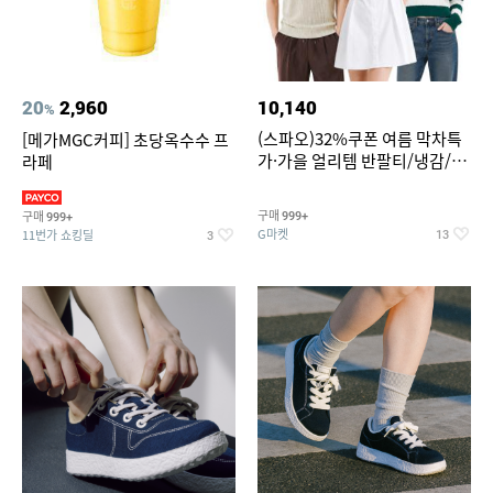
20
2,960
10,140
%
(스파오)32%쿠폰 여름 막차특
[메가MGC커피] 초당옥수수 프
가·가을 얼리템 반팔티/냉감/반
라페
바지/린넨/맨투맨/슬랙스/가디
건 외 ~74%OFF
구매
구매
999+
999+
G마켓
11번가 쇼킹딜
13
3