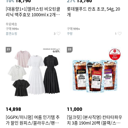
10
18,790
27
13,760
%
%
[대용량1+1]엘라스틴 비오틴클
롯데웰푸드 칸쵸 초코, 54g, 20
리닉 맥주효모 1000ml x 2개
개
(샴푸/컨디셔너 택1)
무료배송
구매
구매
999+
999+
홈앤쇼핑
쿠팡
3
1
21
22
14,898
11,000
[GGPX/미니멈] 여름 인기템 추
[딜크릿] (본사직영) 칸타타파우
가 할인 원피스/블라우스/팬츠
치 3종 190ml 20팩 (블랙/스위