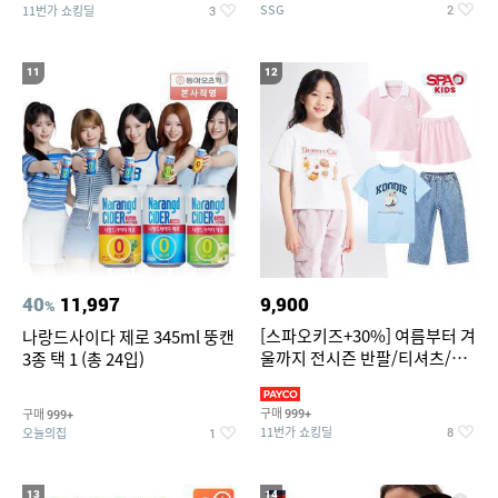
SSG
11번가 쇼킹딜
2
3
11
12
40
11,997
9,900
%
[스파오키즈+30%] 여름부터 겨
나랑드사이다 제로 345ml 뚱캔
울까지 전시즌 반팔/티셔츠/셋
3종 택 1 (총 24입)
업/원피스/팬츠/아우트 外
구매
구매
999+
999+
11번가 쇼킹딜
오늘의집
8
1
13
14