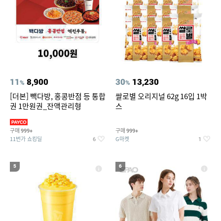
11
8,900
30
13,230
%
%
[더본] 빽다방, 홍콩반점 등 통합
쌀로별 오리지널 62g 16입 1박
권 1만원권_잔액관리형
스
구매
구매
999+
999+
11번가 쇼킹딜
G마켓
6
1
5
6