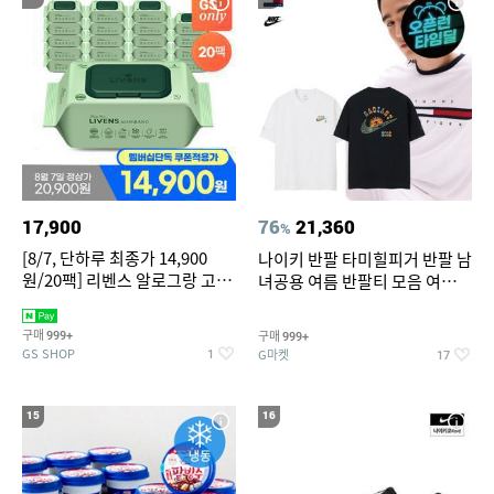
17,900
76
21,360
%
[8/7, 단하루 최종가 14,900
나이키 반팔 타미힐피거 반팔 남
원/20팩] 리벤스 알로그랑 고평
녀공용 여름 반팔티 모음 여름
량 물티슈 70매x20팩
반팔티 기간한정 특가
구매
구매
999+
999+
GS SHOP
G마켓
1
17
15
16