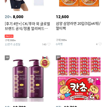
20
8,000
12,600
%
삼양 삼양라면 20입(5입x4개)/
[후기 4만+] CK/푸마 외 글로벌
멀티팩
브랜드 공식/정품 얼리버드
~94%
구매
구매
999+
999+
G마켓
11번가 쇼킹딜
4
140
19
20