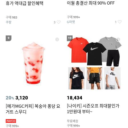
이월 총결산 최대 90% OFF
휴가 역대급 할인혜택
구매
구매
999+
983
G마켓
쿠팡
1
3
9
10
20
3,120
18,434
%
[나이키] 시즌오프 최대할인가
[메가MGC커피] 복숭아 퐁당 요
1만원대 부터~
거트 스무디
무료배송
구매
구매
999+
999+