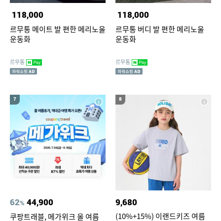
118,000
118,000
르무통 메이트 발 편한 메리노울
르무통 버디 발 편한 메리노울
운동화
운동화
르무통
르무통
7
8
62
44,900
9,680
%
(10%+15%) 이랜드키즈 여름
쿠팡트래블, 메가위크 올 여름