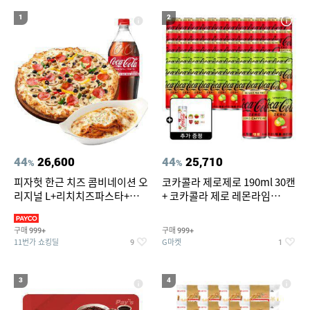
19
20
메가커피
위닉스 dn3e170 lwk
1
2
44
26,600
44
25,710
%
%
피자헛 한근 치즈 콤비네이션 오
코카콜라 제로제로 190ml 30캔
리지널 L+리치치즈파스타+콜
+ 코카콜라 제로 레몬라임
라 1.25L
190ml 30캔 + (증정) 콜드컵+스
티커 세트
구매
구매
999+
999+
11번가 쇼킹딜
G마켓
9
1
3
4