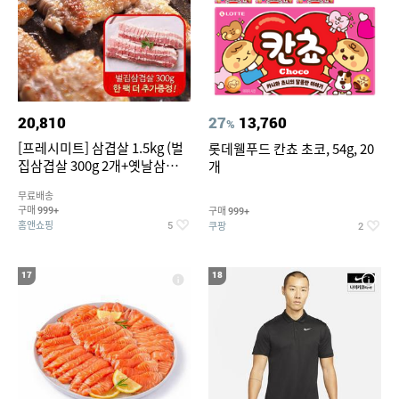
20,810
27
13,760
%
[프레시미트] 삼겹살 1.5kg (벌
롯데웰푸드 칸쵸 초코, 54g, 20
집삼겹살 300g 2개+옛날삼겹살
개
300g 2개+벌집삼겹살300g한
무료배송
팩 추가증정)
구매
구매
999+
999+
홈앤쇼핑
쿠팡
5
2
17
18