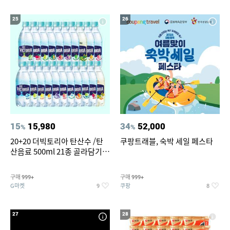
25
26
15
15,980
34
52,000
%
%
20+20 더빅토리아 탄산수 /탄
쿠팡트래블, 숙박 세일 페스타
산음료 500ml 21종 골라담기
(총 2박스/분리배송)
구매
구매
999+
999+
G마켓
쿠팡
9
8
27
28