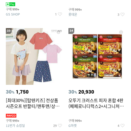
치즈 증정
크림/베리믹스/헤이즐넛초코
구매
구매
999+
999+
GS SHOP
롯데온
1
3
23
24
30
1,750
30
20,930
%
%
[최대30%][탑텐키즈] 전상품
오뚜기 크러스트 피자 혼합 4판
시즌오프 반팔티/맨투맨/상하
(페페로니디럭스2+시그니처익
복/레깅스 외 100종
스트림2)
구매
구매
999+
999+
11번가 쇼킹딜
G마켓
29
4