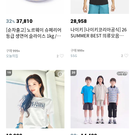
32
37,810
28,958
%
나이키 [나이키코리아공식] 26
[순차출고] 노르웨이 슈페리어
SUMMER BEST 의류모음
등급 생연어 슬라이스 1kg /
~55% SALE
500g / 300g 항공직송
구매
구매
999+
999+
SSG
오늘의집
2
2
19
20