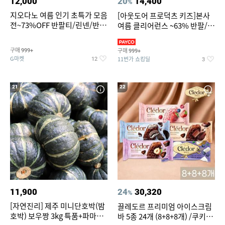
12,000
20
14,400
%
지오다노 여름 인기 초특가 모음
[아웃도어 프로덕츠 키즈]본사
전~73%OFF 반팔티/린넨/반바
여름 클리어런스 ~63% 반팔/반
지 외
바지/수영복
구매
구매
999+
999+
G마켓
11번가 쇼킹딜
12
3
21
22
11,900
24
30,320
%
[자연진리] 제주 미니단호박(밤
끌레도르 프리미엄 아이스크림
호박) 보우짱 3kg 특품+파마산
바 5종 24개 (8+8+8개) /쿠키앤