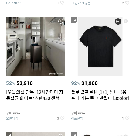
GS SHOP
11번가 쇼킹딜
1
2
11
12
52
53,910
92
31,900
%
%
[오늘의집 단독] 12시간마다 자
폴로 랄프로렌 [1+1] 남녀공용
동살균 화이트/스텐430 센서휴
포니 기본 로고 반팔티 [3color]
지통 20L/30L
구매
구매
999+
999+
오늘의집
하프클럽
3
1
13
14