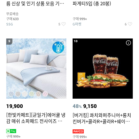
름 신상 및 인기 상품 모음 기획
파게티5입 (총 20봉)
전 최대 77% SALE
무료배송
구매
구매
633
999+
SSG
G마켓
5
6
9
10
19,900
48
9,150
%
[한빛카페트][균일가]에어쿨 냉
[버거킹] 콰치와퍼주니어+롱치
감 매쉬 소파패드 전사이즈 균일
킨버거+콜라R+콜라R+쉐이킹
가
프라이 구운갈릭
구매
구매
999+
999+