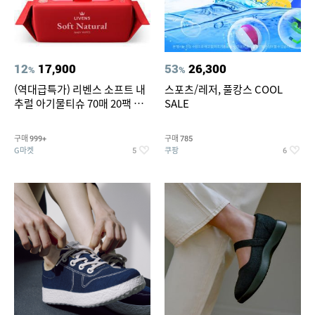
12
17,900
53
26,300
%
%
(역대급특가) 리벤스 소프트 내
스포츠/레저, 풀캉스 COOL
추럴 아기물티슈 70매 20팩 캡
SALE
형 / 70gsm 고평량
구매
구매
999+
785
G마켓
쿠팡
5
6