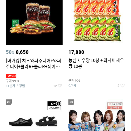
50
8,650
17,880
%
농심 새우깡 10봉 + 와사비새우
[버거킹] 치즈와퍼주니어+와퍼
깡 10봉
주니어+콜라R+콜라R+쉐이킹
프라이 스윗어니언
구매
구매
999+
999+
G마켓
11번가 쇼킹딜
2
12
29
30