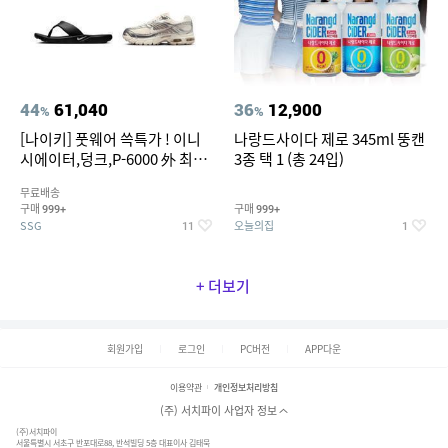
44
61,040
36
12,900
%
%
[나이키] 풋웨어 쓱특가 ! 이니
나랑드사이다 제로 345ml 뚱캔
시에이터,덩크,P-6000 外 최대
3종 택 1 (총 24입)
~50% SALE
무료배송
구매
구매
999+
999+
SSG
오늘의집
11
1
+ 더보기
회원가입
로그인
PC버전
APP다운
이용약관
개인정보처리방침
(주) 서치파이 사업자 정보
(주)서치파이
서울특별시 서초구 반포대로88, 반석빌딩 5층 대표이사 김태묵