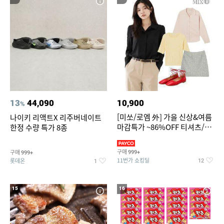
13
44,090
10,900
%
[미쏘/로엠 外] 가을 신상&여름
나이키 리액트X 리주버네이트
마감특가 ~86%OFF 티셔츠/슬
한정 수량 특가 8종
랙스/원피스/니트/블라우스
구매
구매
999+
999+
11번가 쇼킹딜
롯데온
12
1
15
16