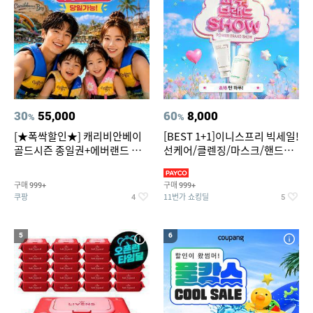
30
55,000
60
8,000
%
%
[★폭싹할인★] 캐리비안베이
[BEST 1+1]이니스프리 빅세일!
골드시즌 종일권+에버랜드 오
선케어/클렌징/마스크/핸드크
후권 대소공통
림/레티놀/PDRN/비타C/그린
구매
구매
999+
999+
쿠팡
11번가 쇼킹딜
4
5
5
6