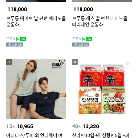
118,000
118,000
르무통 메이트 발 편한 메리노울
르무통 레츠 발 편한 메리노울
운동화
메리제인 운동화
르무통
르무통
7
8
15
10,965
40
13,320
%
%
아디다스/푸마 외 언더웨어 여
신라면10입 +안성탕면5입 +짜