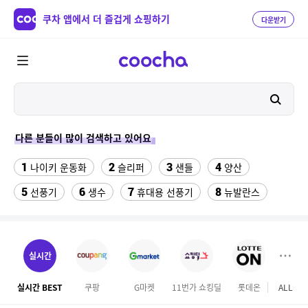
쿠차 앱에서 더 즐겁게 쇼핑하기
다운받기
다른 분들이 많이 검색하고 있어요
1
2
3
4
나이키 운동화
슬리퍼
샌들
양산
5
6
7
8
선풍기
생수
휴대용 선풍기
뉴발란스
9
10
11
팔찌부자재
침대 매트리스 퀸
여자 등산화
12
13
14
중고김치냉장고
gw6422
여자라인 댄스복
실시간
15
16
링티 가루
롯데시네마
실시간 BEST
쿠팡
G마켓
11번가 쇼킹딜
롯데온
ALL
17
18
올록담 올리브3 1500mg 24포 2개
맘스터치