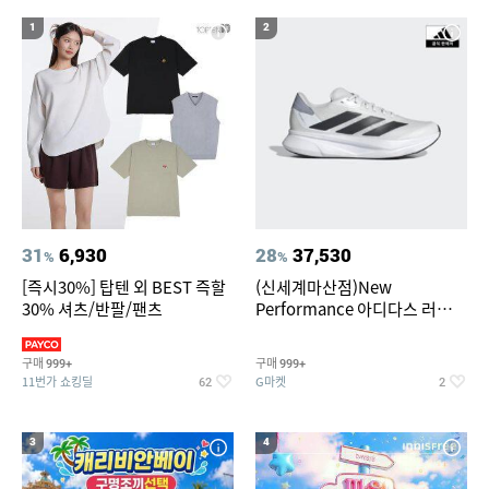
19
20
베스킨라빈스
수향미쌀10kg
1
2
31
6,930
28
37,530
%
%
[즉시30%] 탑텐 외 BEST 즉할
(신세계마산점)New
30% 셔츠/반팔/팬츠
Performance 아디다스 러닝화
듀라모 SL2
구매
구매
999+
999+
11번가 쇼킹딜
G마켓
62
2
3
4