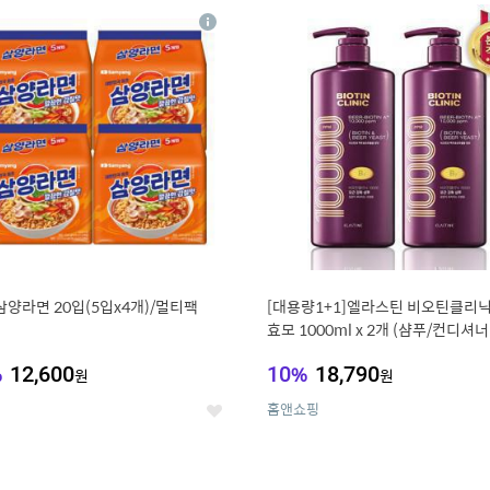
8
19
상
세
삼양라면 20입(5입x4개)/멀티팩
[대용량1+1]엘라스틴 비오틴클리닉
효모 1000ml x 2개 (샴푸/컨디셔너
%
12,600
10
%
18,790
원
원
홈앤쇼핑
좋
아
요