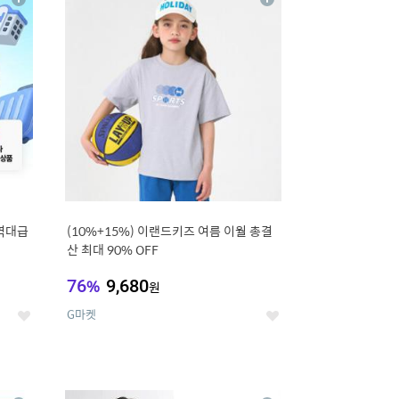
상
상
세
세
역대급
(10%+15%) 이랜드키즈 여름 이월 총결
산 최대 90% OFF
76
%
9,680
원
G마켓
좋
좋
아
아
요
요
12