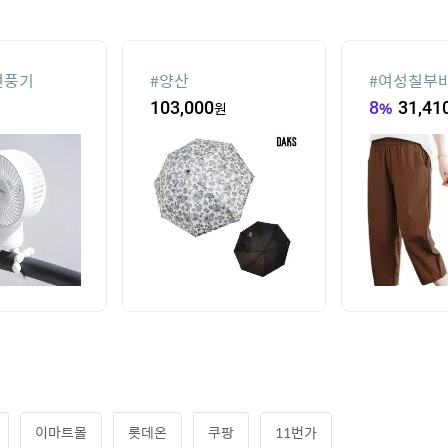
선풍기
#
양산
#
여성칠부
103,000
원
8
%
31,41
이마트몰
롯데온
쿠팡
11번가