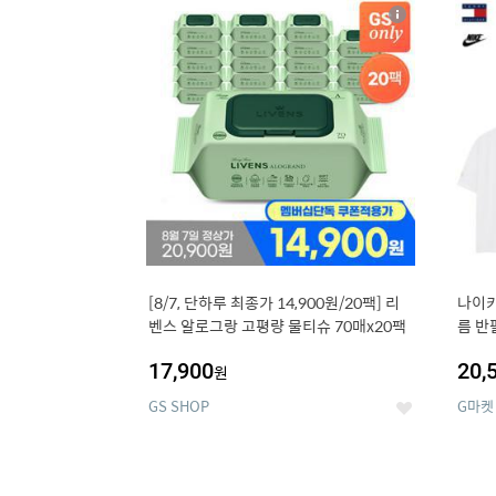
13
1
상
세
[8/7, 단하루 최종가 14,900원/20팩] 리
나이키
벤스 알로그랑 고평량 물티슈 70매x20팩
름 반
17,900
20,
원
GS SHOP
G마켓
좋
아
요