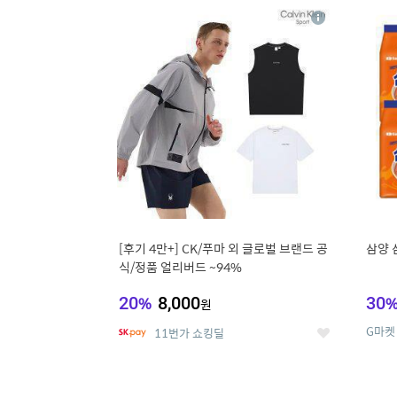
17
1
상
세
[후기 4만+] CK/푸마 외 글로벌 브랜드 공
삼양 
식/정품 얼리버드 ~94%
20
%
8,000
30
원
G마켓
11번가 쇼킹딜
좋
아
요