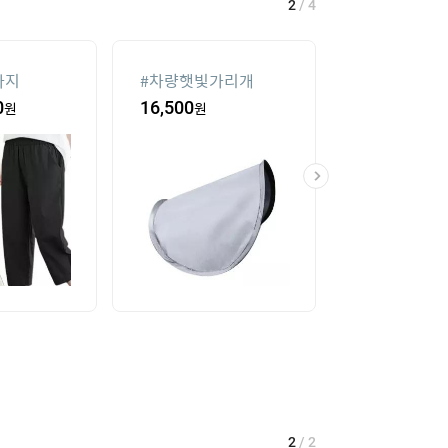
2
/
4
바지
#
차량햇빛가리개
#
실외기없는 
0
원
16,500
원
8
%
707,390
2
/
2