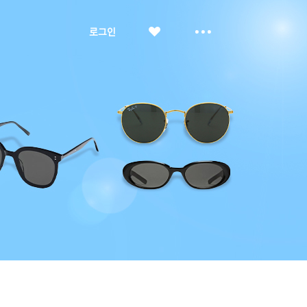
좋
더
로그인
아
보
요
기