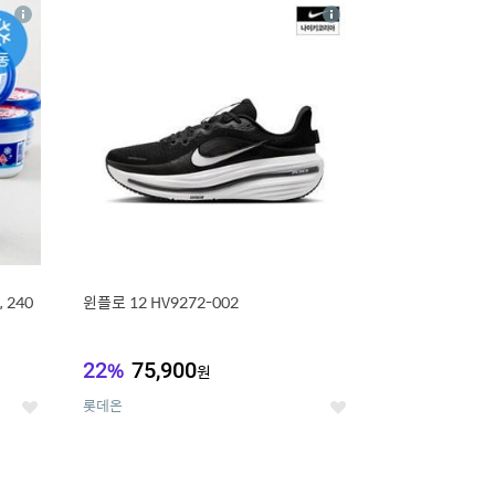
16
상
상
세
세
 240
윈플로 12 HV9272-002
22
%
75,900
원
롯데온
좋
좋
아
아
요
요