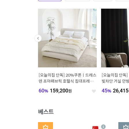
600/800/1200 미드
[오늘의집 단독] 20%쿠폰ㅣ드레스
[오늘의집 단독] 
 수납장 높은 거실 서랍
덴 조야패브릭 호텔식 침대프레임 S
빛차단 거실 안
S/Q/K/LK/CK
기억 암막커튼
000
원
60
%
159,200
원
45
%
26,415
좋
좋
아
아
요
요
베스트
1
2
상