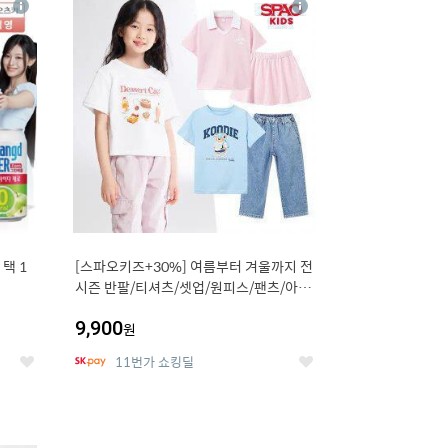
상
상
세
세
택 1
[스파오키즈+30%] 여름부터 겨울까지 전
시즌 반팔/티셔츠/셋업/원피스/팬츠/아우
트 外
9,900
원
11번가 쇼킹딜
좋
좋
아
아
요
요