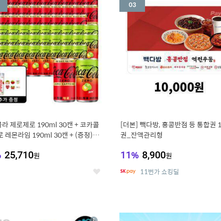
세
라 제로제로 190ml 30캔 + 코카콜
[더본] 빽다방, 홍콩반점 등 통합권 
 레몬라임 190ml 30캔 + (증정) 콜
권_잔액관리형
스티커 세트
%
25,710
11
%
8,900
원
원
11번가 쇼킹딜
좋
아
요
7