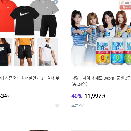
상
세
키] 시즌오프 최대할인가 1만원대 부
나랑드사이다 제로 345ml 뚱캔 3종 
(총 24입)
434
40
%
11,997
원
원
오늘의집
좋
아
요