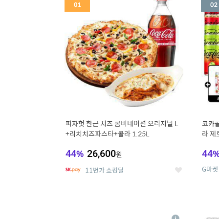
세
피자헛 한근 치즈 콤비네이션 오리지널 L
코카콜
+리치치즈파스타+콜라 1.25L
라 제로
드컵+
44
%
26,600
44
원
G마켓
11번가 쇼킹딜
좋
아
요
5
6