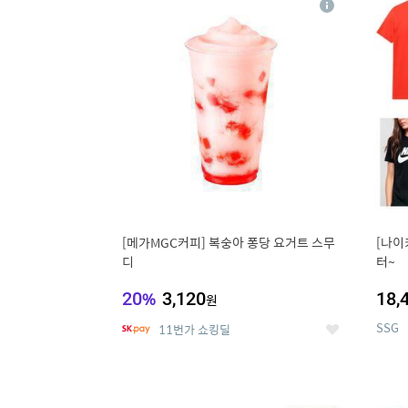
상
세
[메가MGC커피] 복숭아 퐁당 요거트 스무
[나이
디
터~
20
%
3,120
18,
원
SSG
11번가 쇼킹딜
좋
아
요