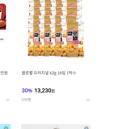
세
세
1만원
쌀로별 오리지널 62g 16입 1박스
30
%
13,230
원
G마켓
좋
좋
아
아
요
요
8