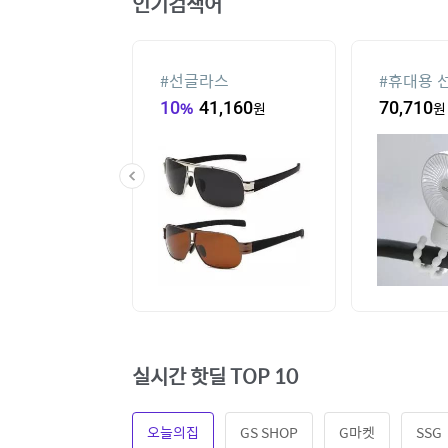
인기검색어
컨
#
선글라스
#
휴대용 
,000
원
10
%
41,160
원
70,710
원
실시간 핫딜 TOP 10
오늘의집
GS SHOP
G마켓
SSG