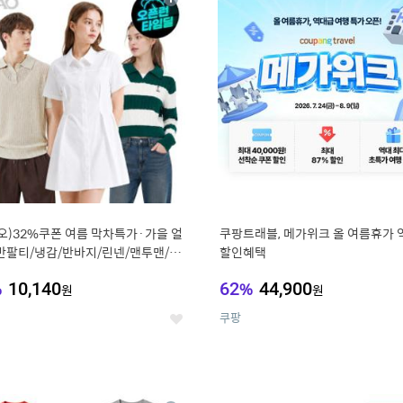
상
세
오)32%쿠폰 여름 막차특가·가을 얼
쿠팡트래블, 메가위크 올 여름휴가 
반팔티/냉감/반바지/린넨/맨투맨/슬
할인혜택
가디건 외 ~74%OFF
%
10,140
62
%
44,900
원
원
쿠팡
좋
아
요
0
11