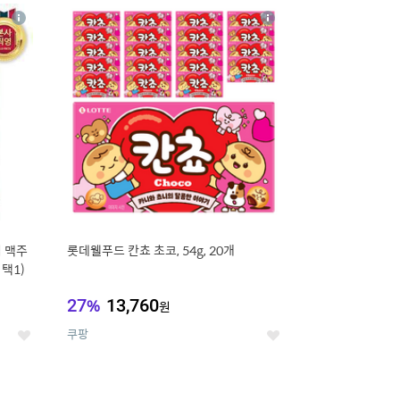
20
상
상
세
세
 맥주
롯데웰푸드 칸쵸 초코, 54g, 20개
 택1)
27
%
13,760
원
쿠팡
좋
좋
아
아
요
요