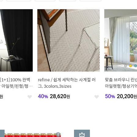
[1+1]100% 완벽
refine / 쉽게 세탁하는 사계절 러
맞춤 브라우니 린넨
방 아일렛/핀형/형상
그, 3colors,3sizes
아일렛형/형상기억
원
40
%
28,620
원
50
%
20,200
좋
좋
아
아
요
요
3
상