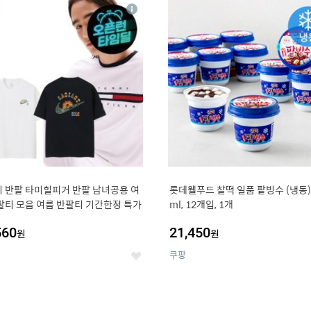
4
15
상
세
 반팔 타미힐피거 반팔 남녀공용 여
롯데웰푸드 찰떡 일품 팥빙수 (냉동),
팔티 모음 여름 반팔티 기간한정 특가
ml, 12개입, 1개
560
21,450
원
원
쿠팡
좋
아
요