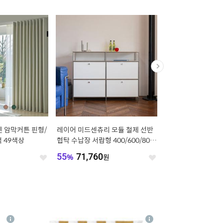
 암막커튼 핀형/
레이어 미드센츄리 모듈 철제 선반
[쿠폰가 5.4만] 로우
 49색상
협탁 수납장 서랍형 400/600/800/
대프레임 MS/S/SS/D/Q
1200
이선택)
원
55
%
71,760
원
40
%
54,280
원
좋
좋
아
아
요
요
4
상
상