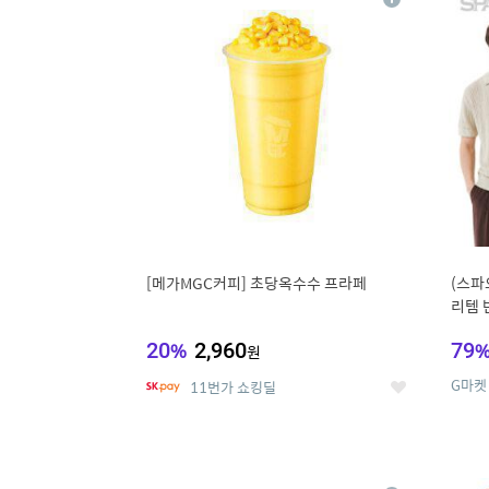
상
세
[메가MGC커피] 초당옥수수 프라페
(스파
리템 
랙스/
20
%
2,960
79
원
G마켓
11번가 쇼킹딜
좋
아
요
9
1