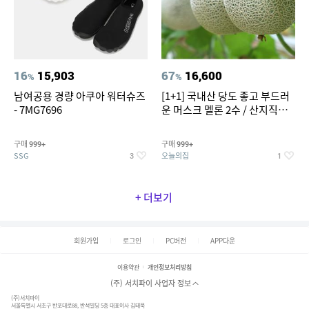
16
15,903
67
16,600
%
%
남여공용 경량 아쿠아 워터슈즈
[1+1] 국내산 당도 좋고 부드러
- 7MG7696
운 머스크 멜론 2수 / 산지직송 x
농협선별
구매
구매
999+
999+
SSG
오늘의집
3
1
+ 더보기
회원가입
로그인
PC버전
APP다운
이용약관
개인정보처리방침
(주) 서치파이 사업자 정보
(주)서치파이
서울특별시 서초구 반포대로88, 반석빌딩 5층 대표이사 김태묵