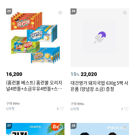
25
26
16,200
15
22,020
%
(홈런볼 베스트) 홈런볼 오리지
대건명가 돼지국밥 630g 5팩 사
널4번들+소금우유4번들+스윗
은품 (양념장 소금) 증정
커스타드4번들+옥수수 소프트
콘맛4번들
구매
구매
999+
999+
G마켓
G마켓
3
7
27
28