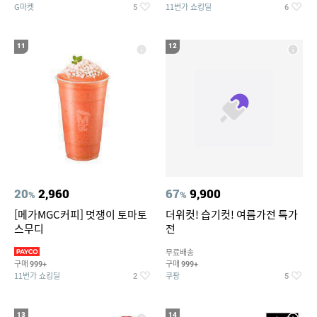
G마켓
11번가 쇼킹딜
5
6
11
12
20
2,960
67
9,900
%
%
[메가MGC커피] 멋쟁이 토마토
더위컷! 습기컷! 여름가전 특가
스무디
전
무료배송
구매
구매
999+
999+
11번가 쇼킹딜
쿠팡
2
5
13
14