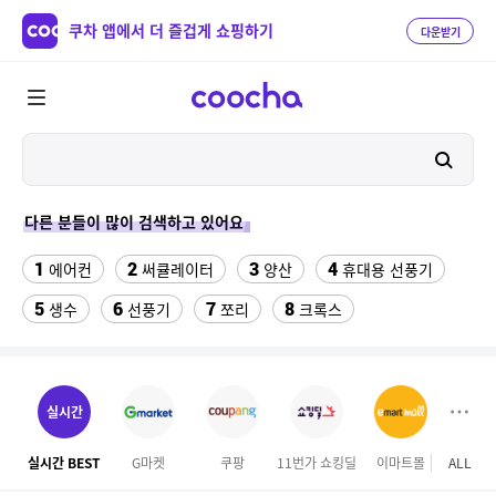
쿠차 앱에서 더 즐겁게 쇼핑하기
다운받기
다른 분들이 많이 검색하고 있어요
1
2
3
4
에어컨
써큘레이터
양산
휴대용 선풍기
5
6
7
8
생수
선풍기
쪼리
크록스
9
10
성인용세발자전거중고
침대 매트리스 퀸
11
나노 게르마늄 의료기 침대
실시간
12
13
갤럭시탭 s6lite 젤리키보드케이스
땡땡이 블라우스
실시간 BEST
G마켓
쿠팡
11번가 쇼킹딜
이마트몰
ALL
SS
14
15
16
남성용 숄더백
onemix
댄스복 상의