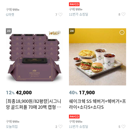
슈즈 베스트 제품 파격전
(총 2박스/분리배송)
구매
구매
999+
999+
11번가 쇼킹딜
G마켓
8
7
23
24
12
42,000
40
17,900
%
%
[최종18,900원/82평량]시그니
쉐이크쉑 SS 쉑버거+쉑버거+프
앙 골드퍼플 70매 20팩 캡형 아
라이+소다S+소다S
기물티슈
구매
구매
999+
999+
오늘의집
11번가 쇼킹딜
2
5