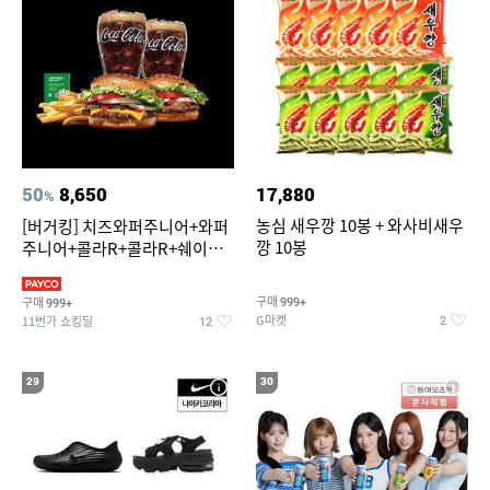
50
8,650
17,880
%
농심 새우깡 10봉 + 와사비새우
[버거킹] 치즈와퍼주니어+와퍼
깡 10봉
주니어+콜라R+콜라R+쉐이킹
프라이 스윗어니언
구매
구매
999+
999+
G마켓
11번가 쇼킹딜
2
12
29
30