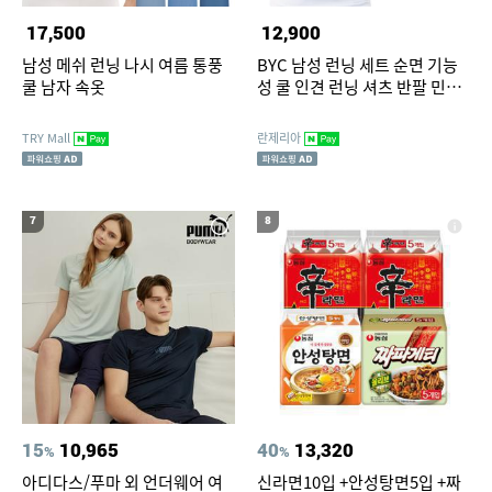
17,500
12,900
남성 메쉬 런닝 나시 여름 통풍
BYC 남성 런닝 세트 순면 기능
쿨 남자 속옷
성 쿨 인견 런닝 셔츠 반팔 민소
매 조끼 메리야스 여름
TRY Mall
란제리아
7
8
15
10,965
40
13,320
%
%
아디다스/푸마 외 언더웨어 여
신라면10입 +안성탕면5입 +짜