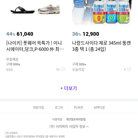
44
61,040
36
12,900
%
%
[나이키] 풋웨어 쓱특가 ! 이니
나랑드사이다 제로 345ml 뚱캔
시에이터,덩크,P-6000 外 최대
3종 택 1 (총 24입)
~50% SALE
무료배송
구매
구매
999+
999+
SSG
오늘의집
11
1
+ 더보기
회원가입
로그인
PC버전
APP다운
이용약관
개인정보처리방침
(주) 서치파이 사업자 정보
(주)서치파이
서울특별시 서초구 반포대로88, 반석빌딩 5층 대표이사 김태묵