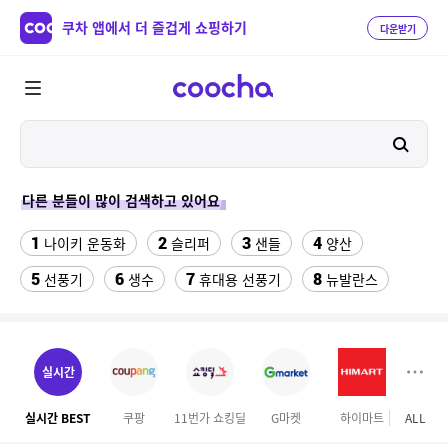
쿠차 앱에서 더 즐겁게 쇼핑하기
다운받기
다른 분들이 많이 검색하고 있어요
1
2
3
4
나이키 운동화
슬리퍼
샌들
양산
5
6
7
8
선풍기
생수
휴대용 선풍기
뉴발란스
9
10
11
Benz S600
여성실내수영복
중고음료수냉장고
12
13
14
라인댄스옷
hid 전조등
구혜선
실시간
15
16
17
미니 탁상용 선풍기
무대의상
업소용 가림막
실시간 BEST
쿠팡
11번가 쇼킹딜
G마켓
하이마트
ALL
테
18
19
20
다마고치파라다이스
더뉴 아반떼ad
전기롤