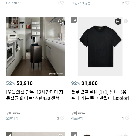
GS SHOP
11번가 쇼킹딜
1
2
11
12
52
53,910
92
31,900
%
%
[오늘의집 단독] 12시간마다 자
폴로 랄프로렌 [1+1] 남녀공용
동살균 화이트/스텐430 센서휴
포니 기본 로고 반팔티 [3color]
지통 20L/30L
구매
구매
999+
999+
오늘의집
하프클럽
3
1
13
14