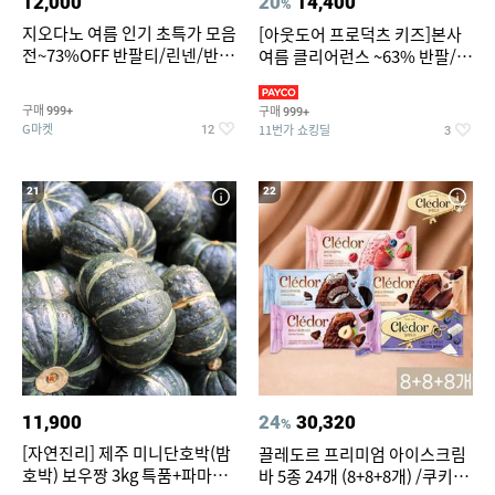
12,000
20
14,400
%
지오다노 여름 인기 초특가 모음
[아웃도어 프로덕츠 키즈]본사
전~73%OFF 반팔티/린넨/반바
여름 클리어런스 ~63% 반팔/반
지 외
바지/수영복
구매
구매
999+
999+
G마켓
11번가 쇼킹딜
12
3
21
22
11,900
24
30,320
%
[자연진리] 제주 미니단호박(밤
끌레도르 프리미엄 아이스크림
호박) 보우짱 3kg 특품+파마산
바 5종 24개 (8+8+8개) /쿠키앤