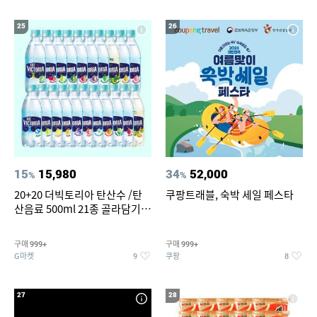
25
26
15
15,980
34
52,000
%
%
20+20 더빅토리아 탄산수 /탄
쿠팡트래블, 숙박 세일 페스타
산음료 500ml 21종 골라담기
(총 2박스/분리배송)
구매
구매
999+
999+
G마켓
쿠팡
9
8
27
28