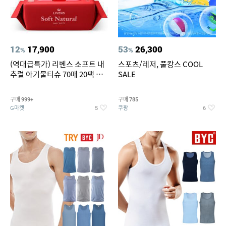
12
17,900
53
26,300
%
%
(역대급특가) 리벤스 소프트 내
스포츠/레저, 풀캉스 COOL
추럴 아기물티슈 70매 20팩 캡
SALE
형 / 70gsm 고평량
구매
구매
999+
785
G마켓
쿠팡
5
6