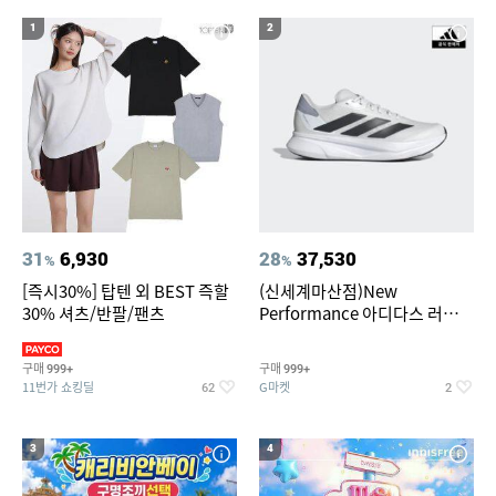
1
2
31
6,930
28
37,530
%
%
[즉시30%] 탑텐 외 BEST 즉할
(신세계마산점)New
30% 셔츠/반팔/팬츠
Performance 아디다스 러닝화
듀라모 SL2
구매
구매
999+
999+
11번가 쇼킹딜
G마켓
62
2
3
4