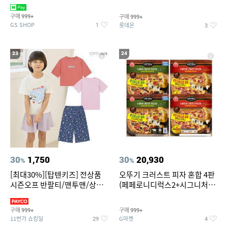
치즈 증정
크림/베리믹스/헤이즐넛초코
구매
구매
999+
999+
GS SHOP
롯데온
1
3
23
24
30
1,750
30
20,930
%
%
[최대30%][탑텐키즈] 전상품
오뚜기 크러스트 피자 혼합 4판
시즌오프 반팔티/맨투맨/상하
(페페로니디럭스2+시그니처익
복/레깅스 외 100종
스트림2)
구매
구매
999+
999+
11번가 쇼킹딜
G마켓
29
4