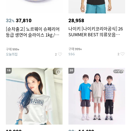
32
37,810
28,958
%
나이키 [나이키코리아공식] 26
[순차출고] 노르웨이 슈페리어
SUMMER BEST 의류모음
등급 생연어 슬라이스 1kg /
~55% SALE
500g / 300g 항공직송
구매
구매
999+
999+
SSG
오늘의집
2
2
19
20