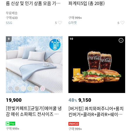
름 신상 및 인기 상품 모음 기획
파게티5입 (총 20봉)
전 최대 77% SALE
무료배송
구매
구매
633
999+
SSG
G마켓
5
6
9
10
19,900
48
9,150
%
[한빛카페트][균일가]에어쿨 냉
[버거킹] 콰치와퍼주니어+롱치
감 매쉬 소파패드 전사이즈 균일
킨버거+콜라R+콜라R+쉐이킹
가
프라이 구운갈릭
구매
구매
999+
999+