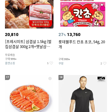
20,810
27
13,760
%
[프레시미트] 삼겹살 1.5kg (벌
롯데웰푸드 칸쵸 초코, 54g, 20
집삼겹살 300g 2개+옛날삼겹살
개
300g 2개+벌집삼겹살300g한
무료배송
팩 추가증정)
구매
구매
999+
999+
홈앤쇼핑
쿠팡
5
2
17
18