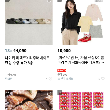
13
44,090
10,900
%
[미쏘/로엠 外] 가을 신상&여름
나이키 리액트X 리주버네이트
마감특가 ~86%OFF 티셔츠/슬
한정 수량 특가 8종
랙스/원피스/니트/블라우스
구매
구매
999+
999+
11번가 쇼킹딜
롯데온
12
1
15
16