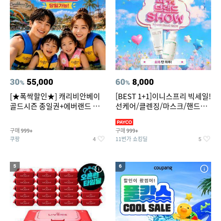
30
55,000
60
8,000
%
%
[★폭싹할인★] 캐리비안베이
[BEST 1+1]이니스프리 빅세일!
골드시즌 종일권+에버랜드 오
선케어/클렌징/마스크/핸드크
후권 대소공통
림/레티놀/PDRN/비타C/그린
구매
구매
999+
999+
쿠팡
11번가 쇼킹딜
4
5
5
6