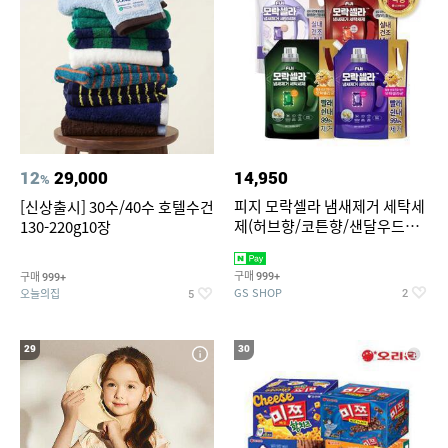
12
29,000
14,950
%
피지 모락셀라 냄새제거 세탁세
[신상출시] 30수/40수 호텔수건
제(허브향/코튼향/샌달우드향/
130-220g10장
화이트머스크향) 2.3리필 4종
택1
구매
구매
999+
999+
GS SHOP
오늘의집
2
5
29
30