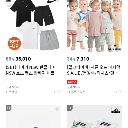
65
35,010
34
7,310
%
%
(SET)나이키 NSW 반팔티 +
[밀크베이비] 시즌 오프 마지막
NSW 쇼츠 팬츠 반바지 세트
S.A.L.E /등원룩/티셔츠/팬츠/
상하복/실내복/팬츠 외
구매
구매
999+
999+
하프클럽
11번가 쇼킹딜
1
13
15
16