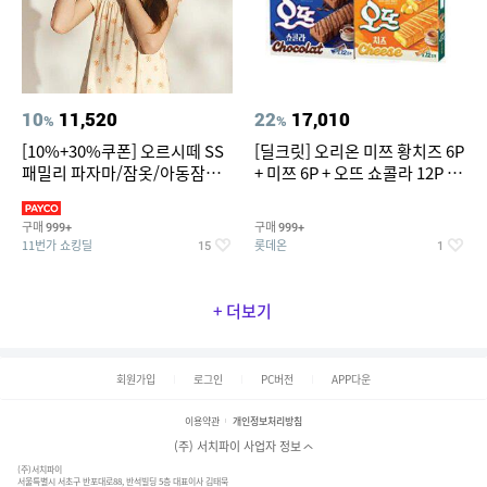
10
11,520
22
17,010
%
%
[10%+30%쿠폰] 오르시떼 SS
[딜크릿] 오리온 미쯔 황치즈 6P
패밀리 파자마/잠옷/아동잠옷/
+ 미쯔 6P + 오뜨 쇼콜라 12P +
아동내의
오뜨 치즈 12P
구매
구매
999+
999+
11번가 쇼킹딜
롯데온
15
1
+ 더보기
회원가입
로그인
PC버전
APP다운
이용약관
개인정보처리방침
(주) 서치파이 사업자 정보
(주)서치파이
서울특별시 서초구 반포대로88, 반석빌딩 5층 대표이사 김태묵