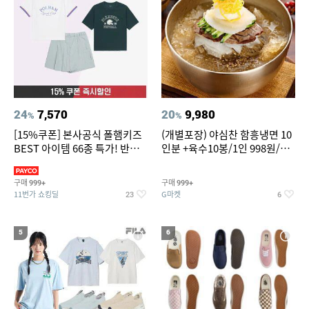
24
7,570
20
9,980
%
%
[15%쿠폰] 본사공식 폴햄키즈
(개별포장) 야심찬 함흥냉면 10
BEST 아이템 66종 특가! 반팔
인분 +육수10봉/1인 998원/머
티/반바지/상하세트 외~
리가 쨍하게 시원한 냉면
구매
구매
999+
999+
11번가 쇼킹딜
G마켓
23
6
5
6