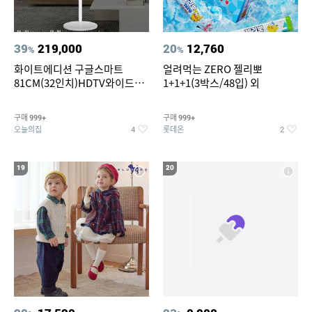
39
219,000
20
12,760
%
%
화이트에디션 구글스마트
얼려먹는 ZERO 젤리뽀
81CM(32인치)HDTV와이드무
1+1+1(3박스/48입) 외
빙뷰 삼탠바이미 거치가능
구매
구매
999+
999+
오늘의집
롯데온
4
2
19
20