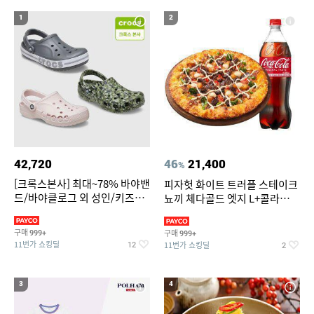
19
20
파타고니아
가정용 인형뽑기기계
1
2
42,720
46
21,400
%
[크록스본사] 최대~78% 바야밴
피자헛 화이트 트러플 스테이크
드/바야클로그 외 성인/키즈
뇨끼 체다골드 엣지 L+콜라
BEST
1.25L
구매
구매
999+
999+
11번가 쇼킹딜
11번가 쇼킹딜
12
2
3
4