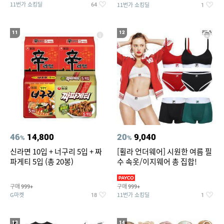
11번가 쇼킹딜
11번가 쇼킹딜
64
1
11
12
46
14,800
20
9,040
%
%
신라면 10입 + 너구리 5입 + 짜
[휠라 언더웨어] 시원한 여름 필
파게티 5입 (총 20봉)
수 속옷/이지웨어 총 집합!
구매
구매
999+
999+
G마켓
11번가 쇼킹딜
18
1
13
14