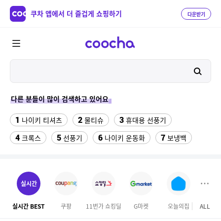
쿠차 앱에서 더 즐겁게 쇼핑하기
다운받기
다른 분들이 많이 검색하고 있어요
1
2
3
나이키 티셔츠
물티슈
휴대용 선풍기
4
5
6
7
크록스
선풍기
나이키 운동화
보냉백
8
9
10
스마트워치
가성비 헤드셋
여자라인 댄스복
11
12
수향미쌀10kg특등급
수향미쌀10kg
실시간
13
14
15
팔찌부자재
포켓몬 카드
애니메이션 키캡
실시간 BEST
쿠팡
11번가 쇼킹딜
G마켓
오늘의집
ALL
하프
16
17
18
리치 음료수
업소용 튀김망
k2 남성 조끼