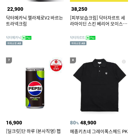
22,900
38,250
닥터메카닉 멜라제로V2 바르는
[피부보습크림] 닥터자르트 세
트라넥크림
라마이딘 스킨 베리어 모이스처
라이징 크림 50ml (크림7mlx5)
닥터메카닉
닥터자르트
7
8
16,900
80
48,900
%
[딜크릿]단 하루 (본사직영) 펩
메종키츠네 그레이폭스헤드 PK