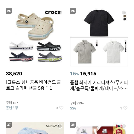
25
26
38,520
15
16,915
%
[크록스]남녀공용 바야밴드 클
폴햄 최저가 카라티셔츠/무지피
로그 슬리퍼 샌들 5종 택1
케/출근룩/쿨피케/데이트/소로
나 티셔츠 3종 택1
구매
구매
167
999+
홈앤쇼핑
SSG
3
1
27
28