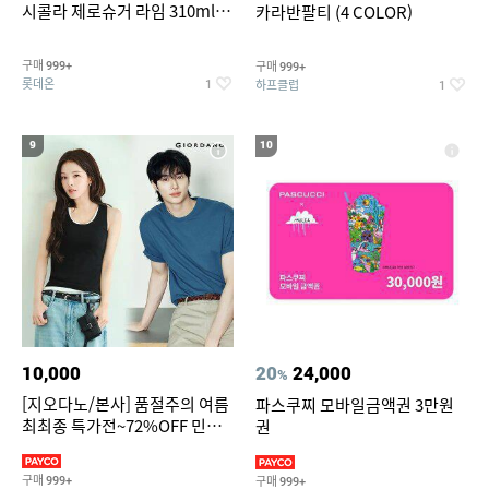
시콜라 제로슈거 라임 310ml
카라반팔티 (4 COLOR)
24캔
구매
구매
999+
999+
롯데온
하프클럽
1
1
9
10
10,000
20
24,000
%
[지오다노/본사] 품절주의 여름
파스쿠찌 모바일금액권 3만원
최최종 특가전~72%OFF 민소
권
매/반팔/반바지/린넨 외
구매
구매
999+
999+