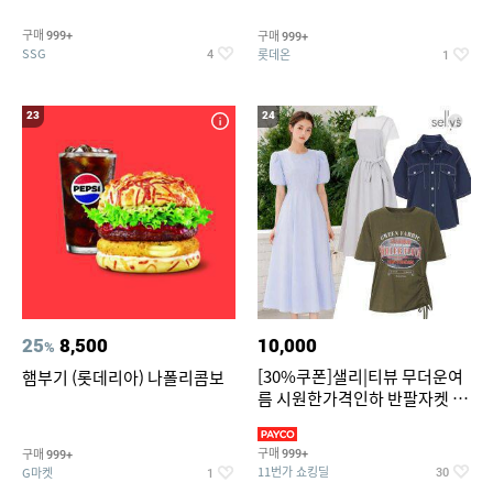
구매
구매
999+
999+
SSG
롯데온
4
1
23
24
25
8,500
10,000
%
[30%쿠폰]샐리|티뷰 무더운여
햄부기 (롯데리아) 나폴리콤보
름 시원한가격인하 반팔자켓 1
만원대 100종 한정특가
구매
구매
999+
999+
11번가 쇼킹딜
G마켓
30
1