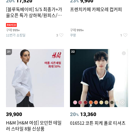
20
17,520
23
9,900
%
%
[블루독베이비] S/S 최종가+가
프렌치카페 카페오레 컵커피
을오픈 특가 상하복/원피스/내
의/팬츠 외 100종
구매
구매
999+
999+
11번가 쇼킹딜
쿠팡
3
1
21
22
39,900
20
13,360
%
H&M [H&M 여성] 모던한 테일
016512 코튼 피케 폴로 티셔츠
러 스타일 8월 신상품