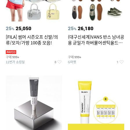
25
25,050
25
26,180
%
%
[FILA] 썸머 시즌오프 신발/의
(대구신세계)VANS 반스 남녀공
류/모자/가방 100종 모음!
용 균일가 하버뮬어센틱올드스
쿨슬립온 9종 택1브랜드 (반스)
구매
구매
999+
999+
11번가 쇼킹딜
G마켓
8
1