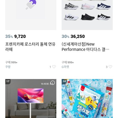
35
9,720
30
36,250
%
%
프렌치카페 로스터리 돌체 연유
(신세계마산점)New
라떼
Performance 아디다스 갤럭시
런 7종 택 1
구매
구매
999+
999+
쿠팡
G마켓
1
3
17
18