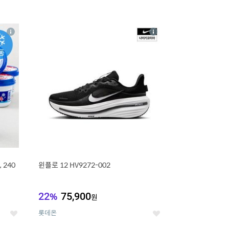
16
상
상
세
세
 240
윈플로 12 HV9272-002
22
%
75,900
원
롯데온
좋
좋
아
아