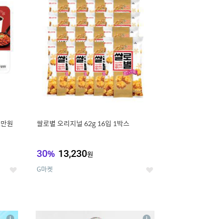
세
세
1만원
쌀로별 오리지널 62g 16입 1박스
30
%
13,230
원
G마켓
좋
좋
아
아
요
요
8