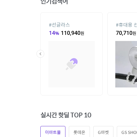
인기검색어
컨
#
선글라스
#
휴대용 
00
원
14
%
110,940
원
70,710
원
실시간 핫딜 TOP 10
이마트몰
롯데온
G마켓
GS SHO