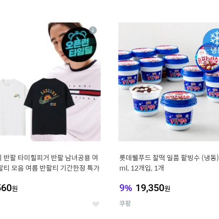
4
15
상
세
 반팔 타미힐피거 반팔 남녀공용 여
롯데웰푸드 찰떡 일품 팥빙수 (냉동),
팔티 모음 여름 반팔티 기간한정 특가
ml, 12개입, 1개
560
9
%
19,350
원
원
쿠팡
좋
아