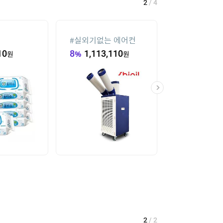
2
/
4
#
실외기없는 에어컨
#
onemix
10
원
8
%
1,113,110
원
53
%
66,000
2
/
2