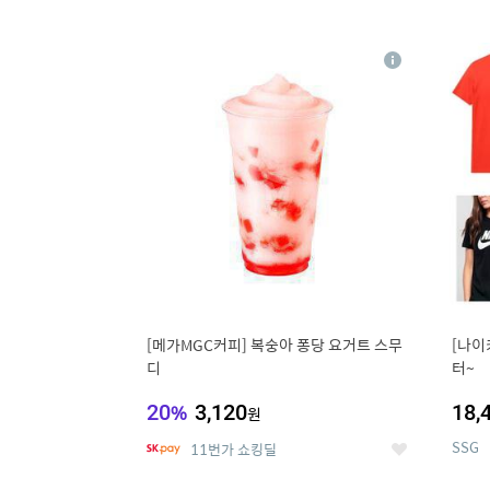
9
1
상
세
[메가MGC커피] 복숭아 퐁당 요거트 스무
[나이
디
터~
20
%
3,120
18,
원
SSG
11번가 쇼킹딜
좋
아
요