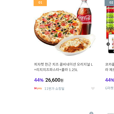
세
피자헛 한근 치즈 콤비네이션 오리지널 L
코카콜
+리치치즈파스타+콜라 1.25L
라 제로
드컵+
44
%
26,600
44
원
G마켓
11번가 쇼킹딜
좋
아
요
5
6