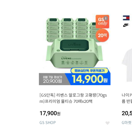
13
1
상
세
[GS단독] 리벤스 알로그랑 고평량(70gs
나이키
m)프리미엄 물티슈 70매x20팩
름 반
17,900
20,
원
GS SHOP
G마켓
좋
아