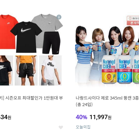
0
11
상
세
키] 시즌오프 최대할인가 1만원대 부
나랑드사이다 제로 345ml 뚱캔 3종 
(총 24입)
434
40
%
11,997
원
원
오늘의집
좋
아
요