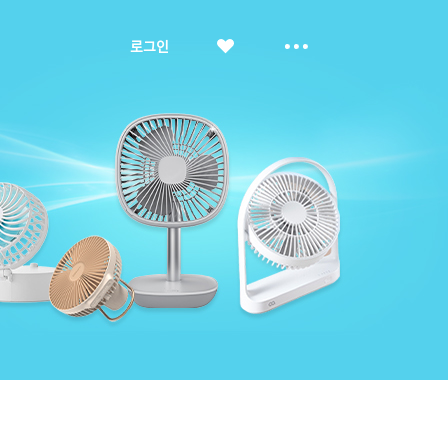
좋
더
로그인
아
보
요
기