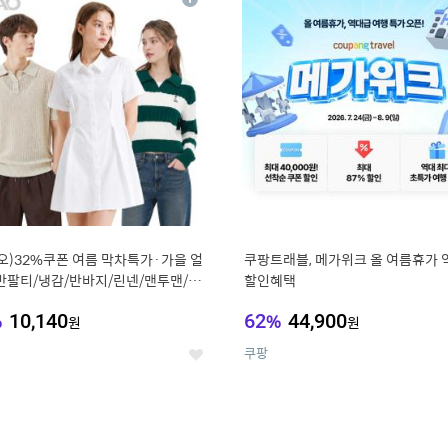
상
세
오)32%쿠폰 여름 막차특가·가을 얼
쿠팡트래블, 메가위크 올 여름휴가 
반팔티/냉감/반바지/린넨/맨투맨/슬
할인혜택
가디건 외 ~74%OFF
%
10,140
62
%
44,900
원
원
쿠팡
좋
아
요