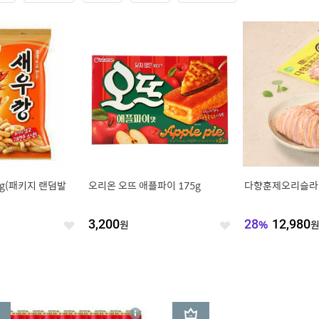
0g(패키지 랜덤발
오리온 오뜨 애플파이 175g
다향훈제오리슬라이
3,200
원
28
%
12,980
좋
좋
아
아
요
요
3
상