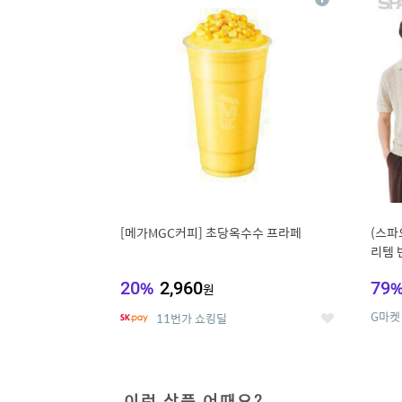
상
세
[메가MGC커피] 초당옥수수 프라페
(스파
리템 
랙스/
20
%
2,960
79
원
G마켓
11번가 쇼킹딜
좋
아
요
이런 상품 어때요?