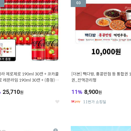
세
라 제로제로 190ml 30캔 + 코카콜
[더본] 빽다방, 홍콩반점 등 통합권 
 레몬라임 190ml 30캔 + (증정) 콜
권_잔액관리형
스티커 세트
%
25,710
11
%
8,900
원
원
11번가 쇼킹딜
좋
아
요
7