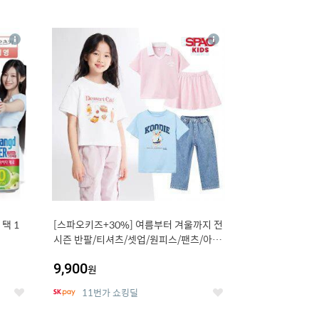
12
상
상
세
세
택 1
[스파오키즈+30%] 여름부터 겨울까지 전
시즌 반팔/티셔츠/셋업/원피스/팬츠/아우
트 外
9,900
원
11번가 쇼킹딜
좋
좋
아
아
요
요