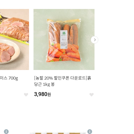
스 700g
[농할 20% 할인쿠폰 다운로드]흙
오리온 비쵸비 125g
당근 1kg 봉
원
3,980
원
2,880
원
좋
좋
아
아
요
요
4
상
상