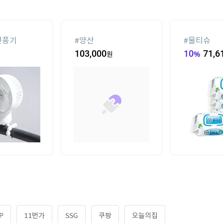
선풍기
#
양산
#
물티슈
103,000
원
10
%
71,6
P
11번가
SSG
쿠팡
오늘의집