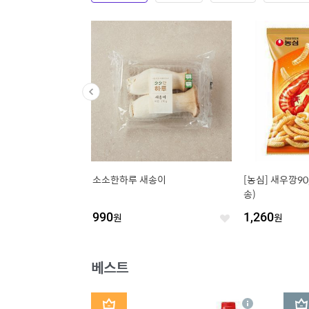
산 무농약 콩으로 만든
소소한하루 새송이
[농심] 새우깡9
송)
80
원
990
원
1,260
원
좋
좋
아
아
요
요
베스트
1
2
상