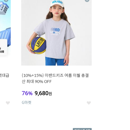
상
상
세
세
역대급
(10%+15%) 이랜드키즈 여름 이월 총결
산 최대 90% OFF
76
%
9,680
원
G마켓
좋
좋
아
아
요
요