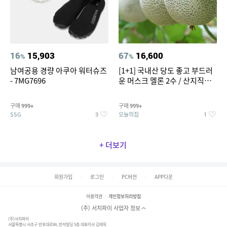
16
15,903
67
16,600
%
%
남여공용 경량 아쿠아 워터슈즈
[1+1] 국내산 당도 좋고 부드러
- 7MG7696
운 머스크 멜론 2수 / 산지직송 x
농협선별
구매
구매
999+
999+
SSG
오늘의집
3
1
+ 더보기
회원가입
로그인
PC버전
APP다운
이용약관
개인정보처리방침
(주) 서치파이 사업자 정보
(주)서치파이
서울특별시 서초구 반포대로88, 반석빌딩 5층 대표이사 김태묵