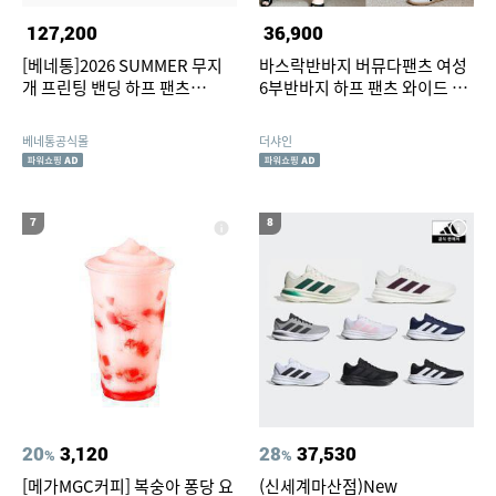
127,200
36,900
[베네통]2026 SUMMER 무지
바스락반바지 버뮤다팬츠 여성
개 프린팅 밴딩 하프 팬츠
6부반바지 하프 팬츠 와이드 여
BAPT58631DG
름 통바지 바스락슬랙스 찰랑바
지
베네통공식몰
더샤인
7
8
20
3,120
28
37,530
%
%
[메가MGC커피] 복숭아 퐁당 요
(신세계마산점)New