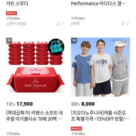
거트 스무디
Performance 아디다스 갤럭시
런 7종 택 1
구매
구매
999+
999+
11번가 쇼킹딜
G마켓
2
2
9
10
12
17,900
20
8,000
%
%
(역대급특가) 리벤스 소프트 내
[지오다노주니어]여름 시즌오
추럴 아기물티슈 70매 20팩 캡
프 특별가격 ~72%OFF 반팔/반
형 / 70gsm 고평량
바지/기능성 등
구매
구매
999+
999+