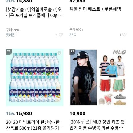
20
14,880
47,643
%
듀엘 썸머 베스트 + 쿠폰혜택
[햇감자출고][익일바로출고]오
리온 포카칩 트리플페퍼 60g 12
개
구매
구매
999+
999+
SSG
롯데온
1
1
21
22
15
15,980
10,900
%
[20% 쿠 폰] MLB 성인 키즈 펫
20+20 더빅토리아 탄산수 /탄
인기 여름 수영복 의류 수영복
산음료 500ml 21종 골라담기