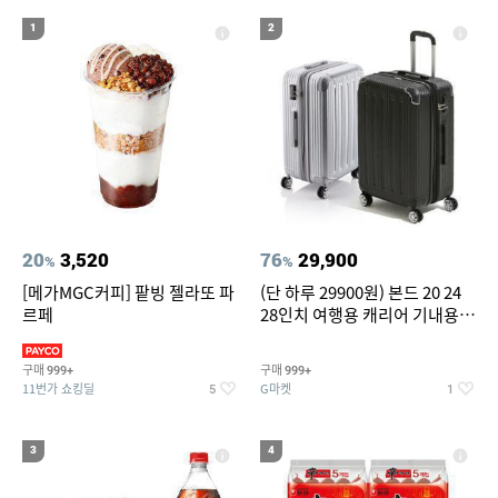
19
20
compactflash
성인용세발자전거중고
1
2
20
3,520
76
29,900
%
%
[메가MGC커피] 팥빙 젤라또 파
(단 하루 29900원) 본드 20 24
르페
28인치 여행용 캐리어 기내용
수화물용 여행가방 케리어가방
(20%쿠폰)
구매
구매
999+
999+
11번가 쇼킹딜
G마켓
5
1
3
4