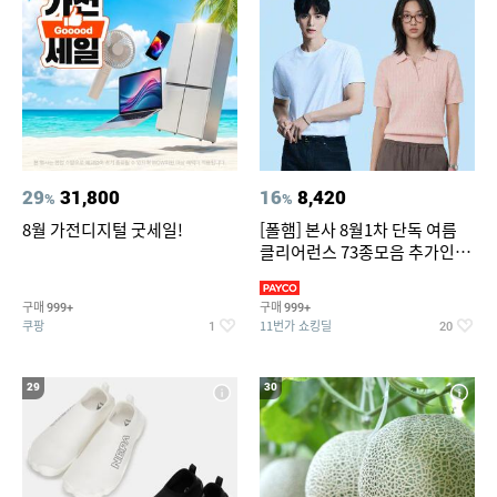
29
31,800
16
8,420
%
%
8월 가전디지털 굿세일!
[폴햄] 본사 8월1차 단독 여름
클리어런스 73종모음 추가인하
최대 83%OFF
구매
구매
999+
999+
쿠팡
11번가 쇼킹딜
1
20
29
30