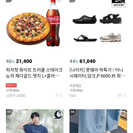
46
21,400
44
61,040
%
%
피자헛 화이트 트러플 스테이크
[나이키] 풋웨어 쓱특가 ! 이니
뇨끼 체다골드 엣지 L+콜라
시에이터,덩크,P-6000 外 최대
1.25L
~50% SALE
무료배송
구매
구매
999+
999+
11번가 쇼킹딜
SSG
1
11
15
16