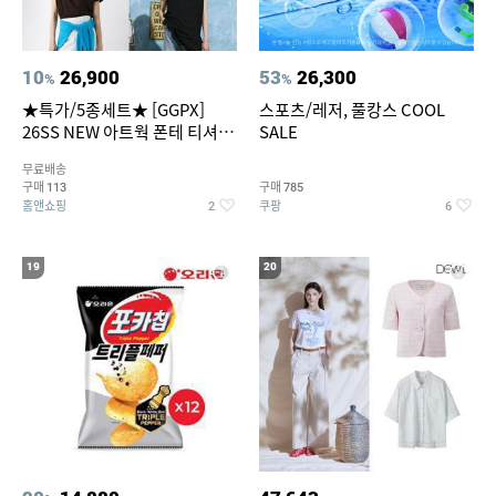
10
26,900
53
26,300
%
%
★특가/5종세트★ [GGPX]
스포츠/레저, 풀캉스 COOL
26SS NEW 아트웍 폰테 티셔츠
SALE
5종 GX262F0501TS
무료배송
구매
구매
113
785
홈앤쇼핑
쿠팡
2
6
19
20