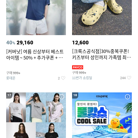
40
29,160
12,600
%
[크록스공식점]30%중복쿠폰!
[커버낫] 여름 신상부터 베스트
키즈부터 성인까지 가족템 최대
아이템 ~ 50% + 추가쿠폰 + 카
혜택가 찬스
드혜택
구매
구매
999+
999+
11번가 쇼킹딜
롯데온
244
2
17
18