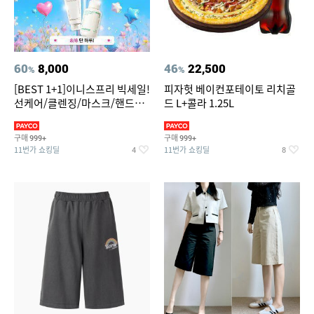
60
8,000
46
22,500
%
%
[BEST 1+1]이니스프리 빅세일!
피자헛 베이컨포테이토 리치골
선케어/클렌징/마스크/핸드크
드 L+콜라 1.25L
림/레티놀/PDRN/비타C/그린
구매
구매
999+
999+
11번가 쇼킹딜
11번가 쇼킹딜
4
8