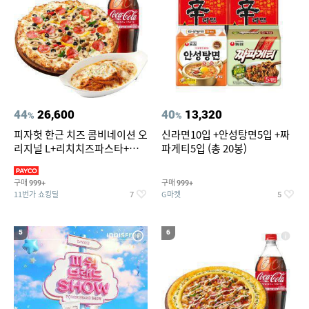
44
26,600
40
13,320
%
%
피자헛 한근 치즈 콤비네이션 오
신라면10입 +안성탕면5입 +짜
리지널 L+리치치즈파스타+콜
파게티5입 (총 20봉)
라 1.25L
구매
구매
999+
999+
11번가 쇼킹딜
G마켓
7
5
5
6