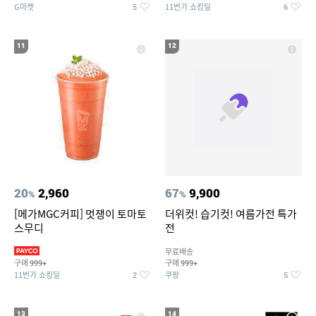
G마켓
11번가 쇼킹딜
5
6
11
12
20
2,960
67
9,900
%
%
[메가MGC커피] 멋쟁이 토마토
더위컷! 습기컷! 여름가전 특가
스무디
전
무료배송
구매
구매
999+
999+
11번가 쇼킹딜
쿠팡
2
5
13
14