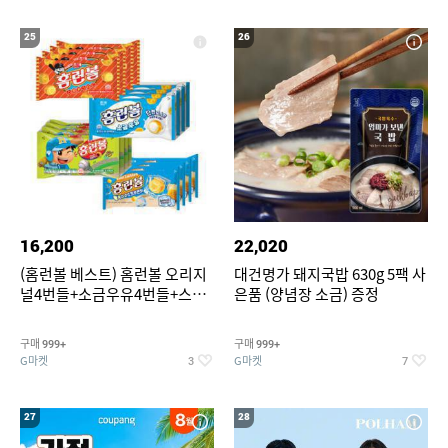
25
26
16,200
22,020
(홈런볼 베스트) 홈런볼 오리지
대건명가 돼지국밥 630g 5팩 사
널4번들+소금우유4번들+스윗
은품 (양념장 소금) 증정
커스타드4번들+옥수수 소프트
콘맛4번들
구매
구매
999+
999+
G마켓
G마켓
3
7
27
28