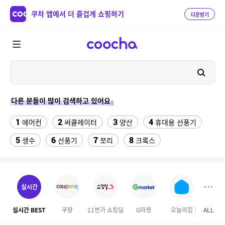
쿠차 앱에서 더 즐겁게 쇼핑하기
다운받기
다른 분들이 많이 검색하고 있어요
1
2
3
4
에어컨
써큘레이터
양산
휴대용 선풍기
5
6
7
8
생수
선풍기
쪼리
크록스
9
10
11
팔찌부자재
가정용 인형 뽑기 기계
메가박스
12
13
여자라인 댄스복
래쉬가드 티셔츠
실시간
14
15
다이소C타입 to HDMI 미러링 케이블
대나무돗자리
실시간 BEST
쿠팡
11번가 쇼킹딜
G마켓
오늘의집
ALL
하이
16
17
18
포켓몬 카드
뱀부3겹대나무화장지
가디건