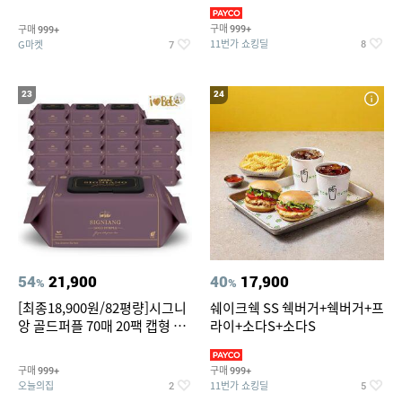
슈즈 베스트 제품 파격전
(총 2박스/분리배송)
구매
구매
999+
999+
11번가 쇼킹딜
G마켓
8
7
23
24
54
21,900
40
17,900
%
%
[최종18,900원/82평량]시그니
쉐이크쉑 SS 쉑버거+쉑버거+프
앙 골드퍼플 70매 20팩 캡형 아
라이+소다S+소다S
기물티슈
구매
구매
999+
999+
오늘의집
11번가 쇼킹딜
2
5