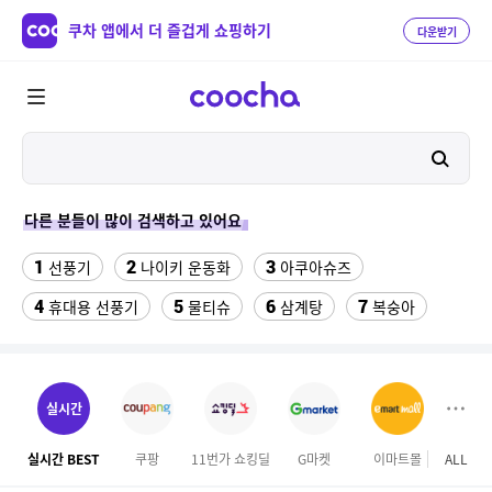
쿠차 앱에서 더 즐겁게 쇼핑하기
다운받기
다른 분들이 많이 검색하고 있어요
1
2
3
선풍기
나이키 운동화
아쿠아슈즈
4
5
6
7
휴대용 선풍기
물티슈
삼계탕
복숭아
8
이동식 에어컨
9
ESSECORE KLEVV DDR4-3200 CL22 파인인포 (16GB)
실시간
10
수향미쌀10kg특등급
실시간 BEST
쿠팡
11번가 쇼킹딜
G마켓
이마트몰
ALL
11
휴대용 무선 냉각선풍기 FA JE ULRA