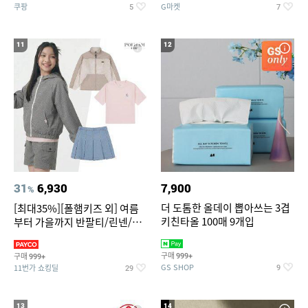
쿠팡
G마켓
5
7
11
12
31
6,930
7,900
%
더 도톰한 올데이 뽑아쓰는 3겹
[최대35%][폴햄키즈 외] 여름
키친타올 100매 9개입
부터 가을까지 반팔티/린넨/맨
투맨/가디건/팬츠 외 100종
구매
구매
999+
999+
GS SHOP
11번가 쇼킹딜
9
29
13
14