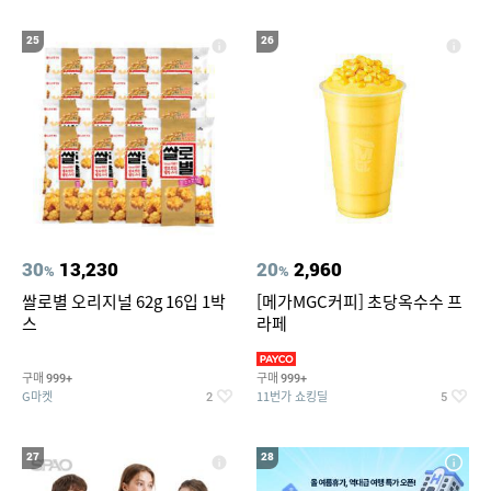
25
26
30
13,230
20
2,960
%
%
쌀로별 오리지널 62g 16입 1박
[메가MGC커피] 초당옥수수 프
스
라페
구매
구매
999+
999+
G마켓
11번가 쇼킹딜
2
5
27
28