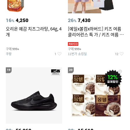
16
4,250
26
7,430
%
%
오리온 예감 치즈그라탕, 64g, 4
[예일x볼컴x하버드] 키즈 여름
개
클리어런스 특 가 / 키즈 여름 수
영복 반팔티 반바지 스
구매
구매
999+
999+
쿠팡
11번가 쇼킹딜
1
12
19
20