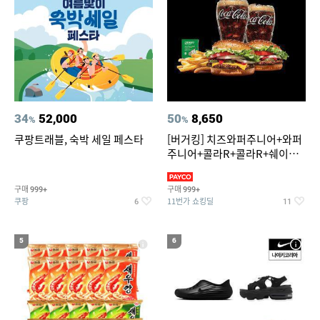
34
52,000
50
8,650
%
%
쿠팡트래블, 숙박 세일 페스타
[버거킹] 치즈와퍼주니어+와퍼
주니어+콜라R+콜라R+쉐이킹
프라이 스윗어니언
구매
구매
999+
999+
쿠팡
11번가 쇼킹딜
6
11
5
6