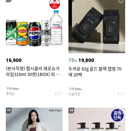
16,900
75
19,800
%
(본사직영) 펩시콜라 제로슈거
두꺼운 82g 골드 블랙 캡형 70
라임310ml 30캔(1BOX) 외 롯
매 20팩
데칠성BEST
구매
구매
999+
999+
롯데온
오늘의집
1
1
15
16