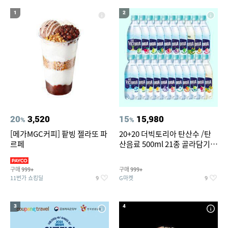
12
남자 여름바지 린넨 면바지 와이드 밴딩 치노 팬츠 스판
1
2
13
14
실외기없는 에어컨
윌슨남성반팔티
15
16
성인용세발자전거중고
크로커다일레이디블라우스
17
18
19
컬쳐랜드
창문형 에어컨
여성실내수영복
20
라인댄스옷
20
3,520
15
15,980
%
%
[메가MGC커피] 팥빙 젤라또 파
20+20 더빅토리아 탄산수 /탄
르페
산음료 500ml 21종 골라담기
(총 2박스/분리배송)
구매
구매
999+
999+
11번가 쇼킹딜
G마켓
9
9
3
4