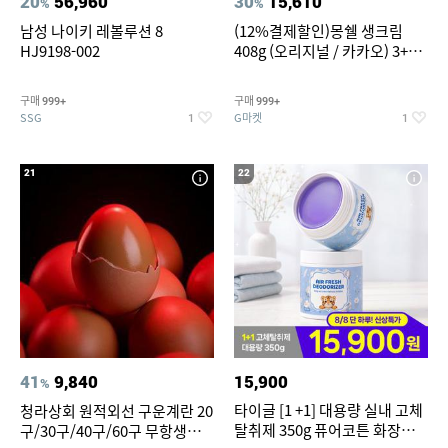
20
56,960
30
15,610
%
%
남성 나이키 레볼루션 8
(12%결제할인)몽쉘 생크림
HJ9198-002
408g (오리지널 / 카카오) 3+1
개
구매
구매
999+
999+
SSG
G마켓
1
1
21
22
41
9,840
15,900
%
타이글 [1 +1] 대용량 실내 고체
청라상회 원적외선 구운계란 20
탈취제 350g 퓨어코튼 화장실
구/30구/40구/60구 무항생제