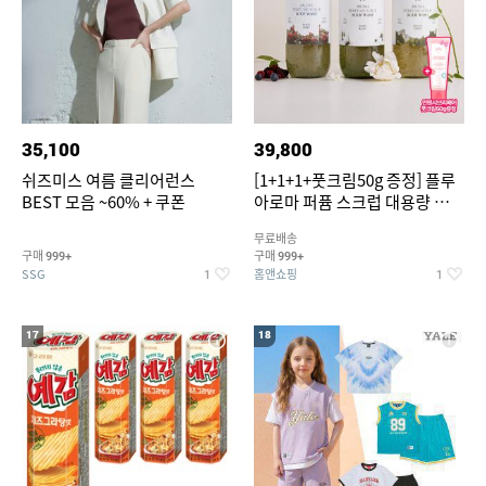
35,100
39,800
쉬즈미스 여름 클리어런스
[1+1+1+풋크림50g 증정] 플루
BEST 모음 ~60% + 쿠폰
아로마 퍼퓸 스크럽 대용량 바디
워시 1000ml
무료배송
구매
구매
999+
999+
SSG
홈앤쇼핑
1
1
17
18