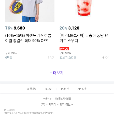
76
9,680
20
3,120
%
%
(10%+15%) 이랜드키즈 여름
[메가MGC커피] 복숭아 퐁당 요
이월 총결산 최대 90% OFF
거트 스무디
구매
구매
999+
999+
G마켓
11번가 쇼킹딜
1
4
+ 더보기
회원가입
로그인
PC버전
APP다운
이용약관
개인정보처리방침
(주) 서치파이 사업자 정보
(주)서치파이
서울특별시 서초구 반포대로88, 반석빌딩 5층 대표이사 김태묵