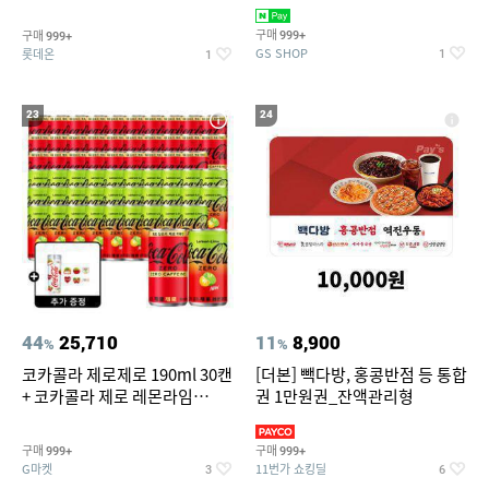
집안 실내 담배 냄새 제거
맥반석계란 HACCP 햇썹 인증
구매
구매
999+
999+
GS SHOP
롯데온
1
1
23
24
44
25,710
11
8,900
%
%
코카콜라 제로제로 190ml 30캔
[더본] 빽다방, 홍콩반점 등 통합
+ 코카콜라 제로 레몬라임
권 1만원권_잔액관리형
190ml 30캔 + (증정) 콜드컵+스
티커 세트
구매
구매
999+
999+
G마켓
11번가 쇼킹딜
3
6