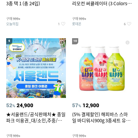
3종 택 1 (총 24입)
리모컨 써큘레이터 (3 Colors
택1)
구매
구매
999+
999+
오늘의집
롯데온
1
6
9
10
52
24,900
57
12,900
%
%
★서울랜드/공식판매처★ 종일
(5% 결제할인) 해피바스 스마
파크 이용권_대/소인,주중/주
일 바디워시900g 3종세트 유
말 공통
자/체리/자몽
구매
구매
999+
999+