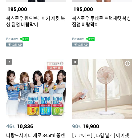
195,000
195,000
복스로우 윈드브레이커 재킷 복
복스로우 투네로 트랙재킷 복싱
싱 집업 바람막이
집업 바람막이
Boxraw
Boxraw
7
8
46
10,836
90
19,900
%
%
나랑드사이다 제로 345ml 뚱캔
[코코에르] [15엽 날개] 에어젯