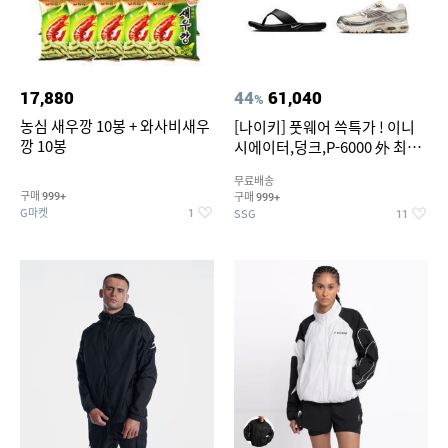
17,880
44
61,040
%
농심 새우깡 10봉 + 와사비새우
[나이키] 풋웨어 쓱특가 ! 이니
깡 10봉
시에이터,덩크,P-6000 外 최대
~50% SALE
무료배송
구매
구매
999+
999+
G마켓
SSG
1
11