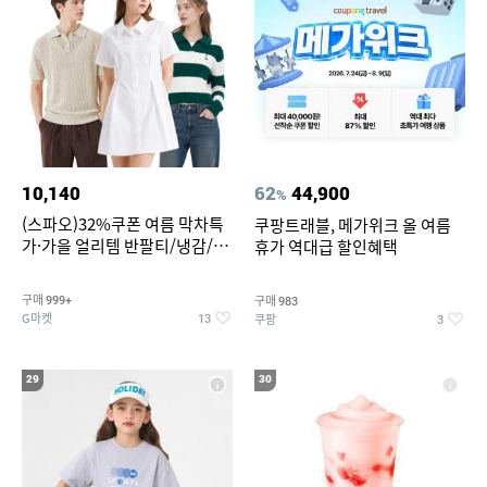
10,140
62
44,900
%
(스파오)32%쿠폰 여름 막차특
쿠팡트래블, 메가위크 올 여름
가·가을 얼리템 반팔티/냉감/반
휴가 역대급 할인혜택
바지/린넨/맨투맨/슬랙스/가디
건 외 ~74%OFF
구매
구매
999+
983
G마켓
쿠팡
13
3
29
30