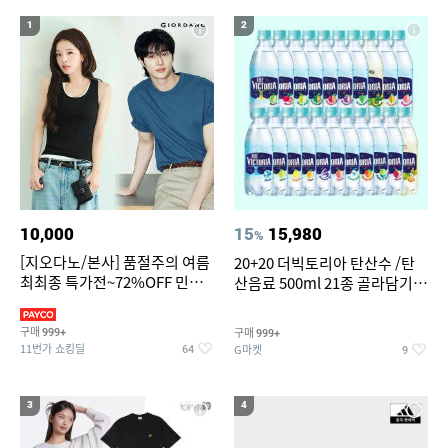
19
20
bmw z4 실내등
조던슬링백
1
2
10,000
15
15,980
%
[지오다노/본사] 품절주의 여름
20+20 더빅토리아 탄산수 /탄
최최종 특가전~72%OFF 민소
산음료 500ml 21종 골라담기
매/반팔/반바지/린넨 외
(총 2박스/분리배송)
구매
구매
999+
999+
11번가 쇼킹딜
G마켓
64
9
3
4