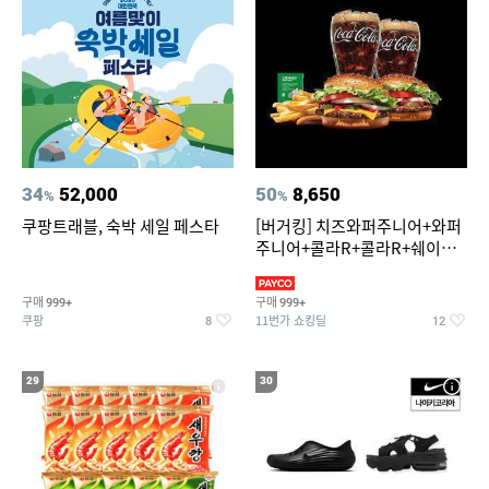
34
52,000
50
8,650
%
%
쿠팡트래블, 숙박 세일 페스타
[버거킹] 치즈와퍼주니어+와퍼
주니어+콜라R+콜라R+쉐이킹
프라이 스윗어니언
구매
구매
999+
999+
쿠팡
11번가 쇼킹딜
8
12
29
30