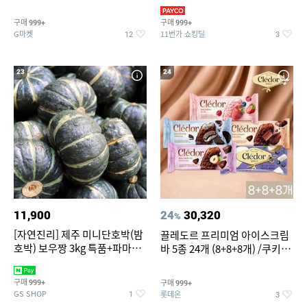
지 외
바지/수영복
구매
구매
999+
999+
G마켓
11번가 쇼킹딜
12
3
23
24
11,900
24
30,320
%
[자연진리] 제주 미니단호박(밤
끌레도르 프리미엄 아이스크림
호박) 보우짱 3kg 특품+파마산
바 5종 24개 (8+8+8개) /쿠키앤
치즈 증정
크림/베리믹스/헤이즐넛초코
구매
구매
999+
999+
GS SHOP
롯데온
1
3