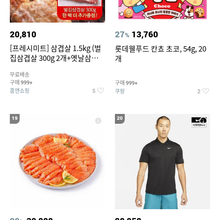
20,810
27
13,760
%
[프레시미트] 삼겹살 1.5kg (벌
롯데웰푸드 칸쵸 초코, 54g, 20
집삼겹살 300g 2개+옛날삼겹살
개
300g 2개+벌집삼겹살300g한
무료배송
팩 추가증정)
구매
구매
999+
999+
홈앤쇼핑
쿠팡
5
2
19
20