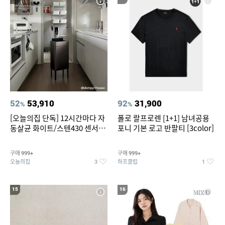
52
53,910
92
31,900
%
%
[오늘의집 단독] 12시간마다 자
폴로 랄프로렌 [1+1] 남녀공용
동살균 화이트/스텐430 센서휴
포니 기본 로고 반팔티 [3color]
지통 20L/30L
구매
구매
999+
999+
오늘의집
하프클럽
3
1
15
16