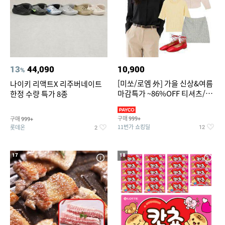
13
44,090
10,900
%
[미쏘/로엠 外] 가을 신상&여름
나이키 리액트X 리주버네이트
마감특가 ~86%OFF 티셔츠/슬
한정 수량 특가 8종
랙스/원피스/니트/블라우스
구매
구매
999+
999+
11번가 쇼킹딜
롯데온
12
2
17
18