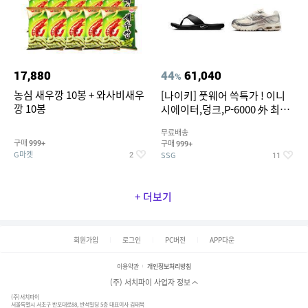
17,880
44
61,040
%
농심 새우깡 10봉 + 와사비새우
[나이키] 풋웨어 쓱특가 ! 이니
깡 10봉
시에이터,덩크,P-6000 外 최대
~50% SALE
무료배송
구매
구매
999+
999+
G마켓
SSG
2
11
+ 더보기
회원가입
로그인
PC버전
APP다운
이용약관
개인정보처리방침
(주) 서치파이 사업자 정보
(주)서치파이
서울특별시 서초구 반포대로88, 반석빌딩 5층 대표이사 김태묵