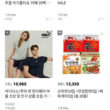
추럴 아기물티슈 70매 20팩 캡
SALE
형 / 70gsm 고평량
구매
구매
999+
785
G마켓
쿠팡
5
6
9
10
15
10,965
40
13,320
%
%
아디다스/푸마 외 언더웨어 여
신라면10입 +안성탕면5입 +짜
름 신상 및 인기 상품 모음 기획
파게티5입 (총 20봉)
전 최대 77% SALE
무료배송
구매
구매
633
999+