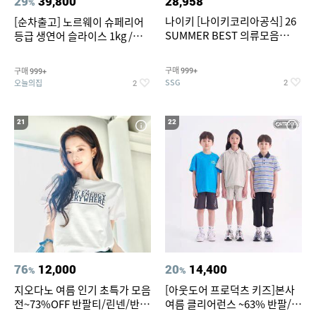
29
39,800
28,958
%
나이키 [나이키코리아공식] 26
[순차출고] 노르웨이 슈페리어
SUMMER BEST 의류모음
등급 생연어 슬라이스 1kg /
~55% SALE
500g / 300g 항공직송
구매
구매
999+
999+
SSG
오늘의집
2
2
21
22
76
12,000
20
14,400
%
%
지오다노 여름 인기 초특가 모음
[아웃도어 프로덕츠 키즈]본사
전~73%OFF 반팔티/린넨/반바
여름 클리어런스 ~63% 반팔/반