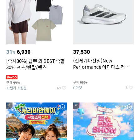
31
6,930
37,530
%
(신세계마산점)New
[즉시30%] 탑텐 외 BEST 즉할
Performance 아디다스 러닝화
30% 셔츠/반팔/팬츠
듀라모 SL2
구매
구매
999+
999+
G마켓
11번가 쇼킹딜
3
63
5
6