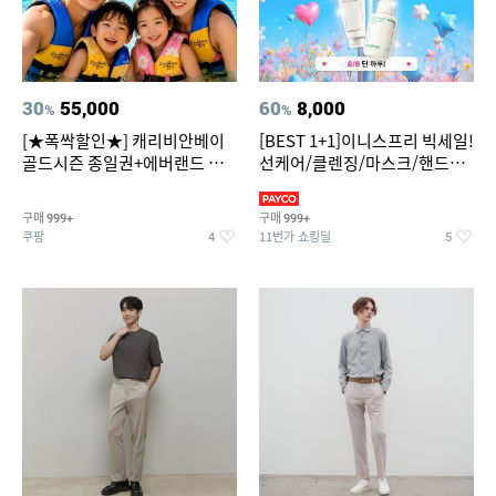
30
55,000
60
8,000
%
%
[★폭싹할인★] 캐리비안베이
[BEST 1+1]이니스프리 빅세일!
골드시즌 종일권+에버랜드 오
선케어/클렌징/마스크/핸드크
후권 대소공통
림/레티놀/PDRN/비타C/그린
구매
구매
999+
999+
쿠팡
11번가 쇼킹딜
4
5