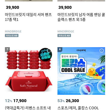
39,900
39,900
마인드브릿지 데일리 서머 팬츠
마인드브릿지 남자 여름 밴딩 쿨
17종 택1
슬랙스 팬츠 외 5종
MINDBRIDGE
MINDBRIDGE
7
8
12
17,900
53
26,300
%
%
(역대급특가) 리벤스 소프트 내
스포츠/레저, 풀캉스 COOL