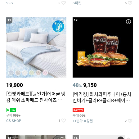
SSG
G마켓
5
6
11
12
19,900
48
9,150
%
[한빛카페트][균일가]에어쿨 냉
[버거킹] 콰치와퍼주니어+롱치
감 매쉬 소파패드 전사이즈 균일
킨버거+콜라R+콜라R+쉐이킹
가
프라이 구운갈릭
구매
구매
999+
999+
GS SHOP
11번가 쇼킹딜
1
2
13
14