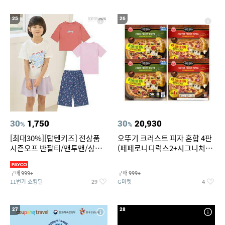
25
26
30
1,750
30
20,930
%
%
[최대30%][탑텐키즈] 전상품
오뚜기 크러스트 피자 혼합 4판
시즌오프 반팔티/맨투맨/상하
(페페로니디럭스2+시그니처익
복/레깅스 외 100종
스트림2)
구매
구매
999+
999+
11번가 쇼킹딜
G마켓
29
4
27
28