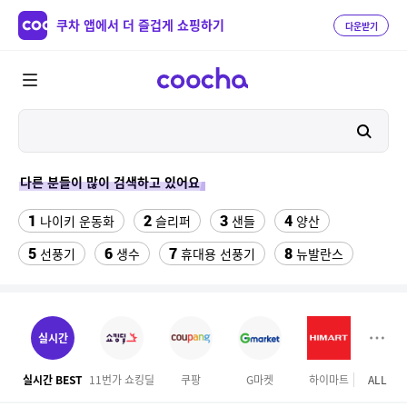
쿠차 앱에서 더 즐겁게 쇼핑하기
다운받기
다른 분들이 많이 검색하고 있어요
1
2
3
4
나이키 운동화
슬리퍼
샌들
양산
5
6
7
8
선풍기
생수
휴대용 선풍기
뉴발란스
9
10
11
쇼츠
중고음료수냉장고
업소용 가림막
12
13
14
라인댄스옷
메가커피
여성실내수영복
실시간
15
16
싼미니인형뽑기기계
라인댄스화 구두
실시간 BEST
11번가 쇼킹딜
쿠팡
G마켓
하이마트
ALL
이마
17
18
수향미쌀10kg특등급
버거킹