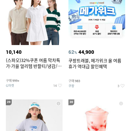
10,140
62
44,900
%
(스파오)32%쿠폰 여름 막차특
쿠팡트래블, 메가위크 올 여름
가·가을 얼리템 반팔티/냉감/반
휴가 역대급 할인혜택
바지/린넨/맨투맨/슬랙스/가디
건 외 ~74%OFF
구매
구매
999+
983
G마켓
쿠팡
14
3
29
30