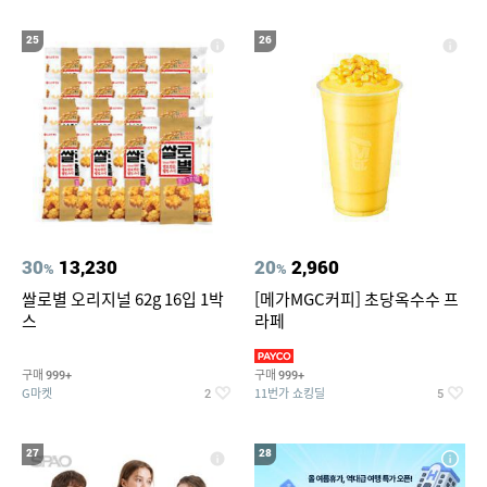
25
26
30
13,230
20
2,960
%
%
쌀로별 오리지널 62g 16입 1박
[메가MGC커피] 초당옥수수 프
스
라페
구매
구매
999+
999+
G마켓
11번가 쇼킹딜
2
5
27
28