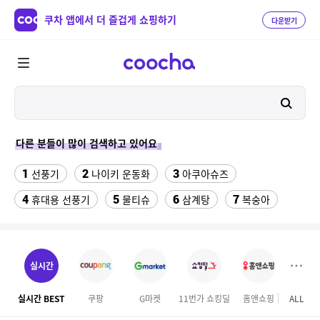
쿠차 앱에서 더 즐겁게 쇼핑하기
다운받기
다른 분들이 많이 검색하고 있어요
1
2
3
선풍기
나이키 운동화
아쿠아슈즈
4
5
6
7
휴대용 선풍기
물티슈
삼계탕
복숭아
8
9
10
이동식 에어컨
샌들
수향미쌀10kg특등급
11
12
실외기없는 에어컨
대용량 바디워시
실시간
13
14
크로커다일 레이디 블라우스
하이원 워터월드
실시간 BEST
쿠팡
G마켓
11번가 쇼킹딜
홈앤쇼핑
ALL
테
15
16
여성용파크골프신발
위빙 크로스백