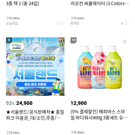
3종 택 1 (총 24입)
리모컨 써큘레이터 (3 Colors
택1)
구매
구매
999+
999+
오늘의집
롯데온
1
6
9
10
52
24,900
12,900
%
(5% 결제할인) 해피바스 스마
★서울랜드/공식판매처★ 종일
일 바디워시900g 3종세트 유
파크 이용권_대/소인,주중/주
자/체리/자몽
말 공통
구매
구매
999+
999+