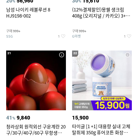
20
56,960
30
15,610
%
%
남성 나이키 레볼루션 8
(12%결제할인)몽쉘 생크림
HJ9198-002
408g (오리지널 / 카카오) 3+1
개
구매
구매
999+
999+
SSG
G마켓
1
1
21
22
41
9,840
15,900
%
타이글 [1 +1] 대용량 실내 고체
청라상회 원적외선 구운계란 20
탈취제 350g 퓨어코튼 화장실
구/30구/40구/60구 무항생제