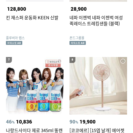
128,800
28,900
킨 재스퍼 운동화 KEEN 신발
네파 이젠벅 네파 이젠벅 여성
퀵레이스 트레킹샌들 (블랙)
플루비아 랩스
폰드그룹몰
7
8
46
10,836
90
19,900
%
%
나랑드사이다 제로 345ml 뚱캔
[코코에르] [15엽 날개] 에어젯