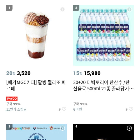
17
18
19
방수운동화
선글라스
여성 여름마이
1
2
20
갤럭시 워치 스트랩
20
3,520
15
15,980
%
%
[메가MGC커피] 팥빙 젤라또 파
20+20 더빅토리아 탄산수 /탄
르페
산음료 500ml 21종 골라담기
(총 2박스/분리배송)
구매
구매
999+
999+
11번가 쇼킹딜
G마켓
9
9
3
4