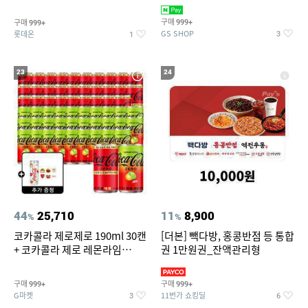
집안 실내 담배 냄새 제거
맥반석계란 HACCP 햇썹 인증
구매
구매
999+
999+
GS SHOP
롯데온
3
1
23
24
44
25,710
11
8,900
%
%
코카콜라 제로제로 190ml 30캔
[더본] 빽다방, 홍콩반점 등 통합
+ 코카콜라 제로 레몬라임
권 1만원권_잔액관리형
190ml 30캔 + (증정) 콜드컵+스
티커 세트
구매
구매
999+
999+
G마켓
11번가 쇼킹딜
3
6