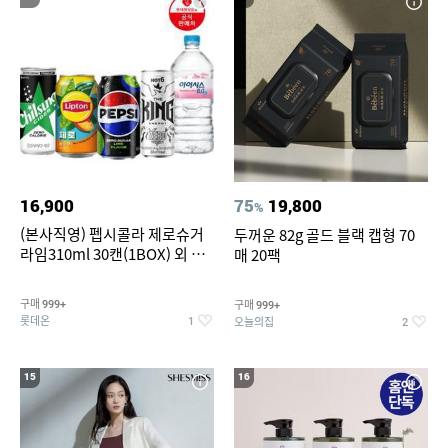
16,900
75
19,800
%
(본사직영) 펩시콜라 제로슈거
두꺼운 82g 골드 블랙 캡형 70
라임310ml 30캔(1BOX) 외 롯
매 20팩
데칠성BEST
구매
구매
999+
999+
롯데온
오늘의집
1
2
15
16