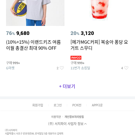
76
9,680
20
3,120
%
%
(10%+15%) 이랜드키즈 여름
[메가MGC커피] 복숭아 퐁당 요
이월 총결산 최대 90% OFF
거트 스무디
구매
구매
999+
999+
G마켓
11번가 쇼킹딜
2
4
+ 더보기
회원가입
로그인
PC버전
APP다운
이용약관
개인정보처리방침
(주) 서치파이 사업자 정보
(주)서치파이
서울특별시 서초구 반포대로88, 반석빌딩 5층 대표이사 김태묵