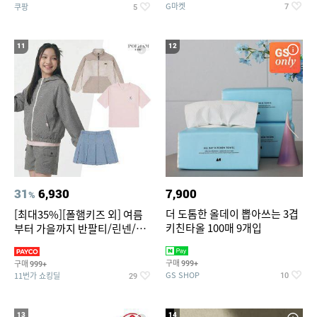
G마켓
쿠팡
7
5
11
12
31
6,930
7,900
%
더 도톰한 올데이 뽑아쓰는 3겹
[최대35%][폴햄키즈 외] 여름
키친타올 100매 9개입
부터 가을까지 반팔티/린넨/맨
투맨/가디건/팬츠 외 100종
구매
구매
999+
999+
GS SHOP
11번가 쇼킹딜
10
29
13
14