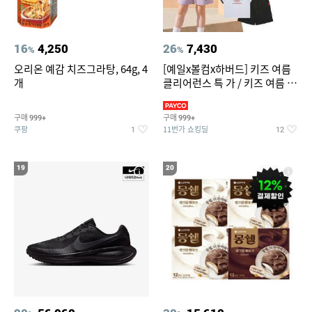
16
4,250
26
7,430
%
%
오리온 예감 치즈그라탕, 64g, 4
[예일x볼컴x하버드] 키즈 여름
개
클리어런스 특 가 / 키즈 여름 수
영복 반팔티 반바지 스
구매
구매
999+
999+
쿠팡
11번가 쇼킹딜
1
12
19
20