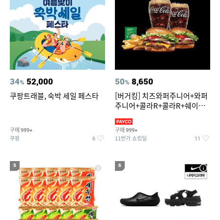
34
52,000
50
8,650
%
%
쿠팡트래블, 숙박 세일 페스타
[버거킹] 치즈와퍼주니어+와퍼
주니어+콜라R+콜라R+쉐이킹
프라이 스윗어니언
구매
구매
999+
999+
쿠팡
11번가 쇼킹딜
6
11
5
6