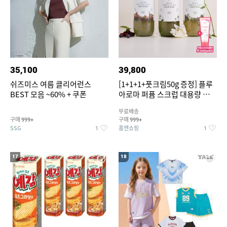
35,100
39,800
쉬즈미스 여름 클리어런스
[1+1+1+풋크림50g 증정] 플루
BEST 모음 ~60% + 쿠폰
아로마 퍼퓸 스크럽 대용량 바디
워시 1000ml
무료배송
구매
구매
999+
999+
SSG
홈앤쇼핑
1
1
17
18