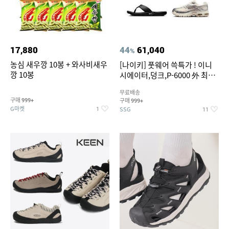
17,880
44
61,040
%
농심 새우깡 10봉 + 와사비새우
[나이키] 풋웨어 쓱특가 ! 이니
깡 10봉
시에이터,덩크,P-6000 外 최대
~50% SALE
무료배송
구매
구매
999+
999+
G마켓
SSG
1
11