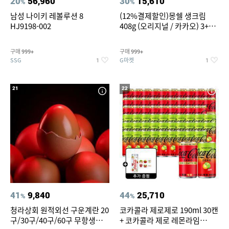
20
56,960
30
15,610
%
%
남성 나이키 레볼루션 8
(12%결제할인)몽쉘 생크림
HJ9198-002
408g (오리지널 / 카카오) 3+1
개
구매
구매
999+
999+
SSG
G마켓
1
1
21
22
41
9,840
44
25,710
%
%
청라상회 원적외선 구운계란 20
코카콜라 제로제로 190ml 30캔
구/30구/40구/60구 무항생제
+ 코카콜라 제로 레몬라임