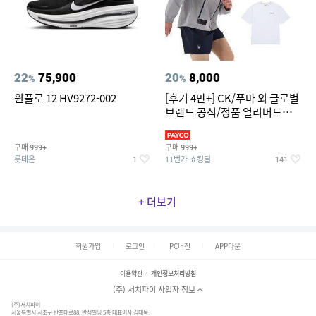
22
75,900
20
8,000
%
%
윈플로 12 HV9272-002
[후기 4만+] CK/푸마 외 글로벌
브랜드 공식/정품 얼리버드
~94%
구매
구매
999+
999+
롯데온
11번가 쇼킹딜
1
141
+ 더보기
회원가입
로그인
PC버전
APP다운
이용약관
개인정보처리방침
(주) 서치파이 사업자 정보
(주)서치파이
서울특별시 서초구 반포대로88, 반석빌딩 5층 대표이사 김태묵