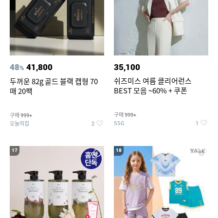
48
41,800
35,100
%
쉬즈미스 여름 클리어런스
두꺼운 82g 골드 블랙 캡형 70
BEST 모음 ~60% + 쿠폰
매 20팩
구매
구매
999+
999+
SSG
오늘의집
1
2
17
18