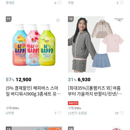
롯데온
쿠팡
6
5
11
12
57
12,900
31
6,930
%
%
(5% 결제할인) 해피바스 스마
[최대35%][폴햄키즈 외] 여름
일 바디워시900g 3종세트 유
부터 가을까지 반팔티/린넨/맨
자/체리/자몽
투맨/가디건/팬츠 외 100종
구매
구매
999+
999+
G마켓
11번가 쇼킹딜
7
29
13
14