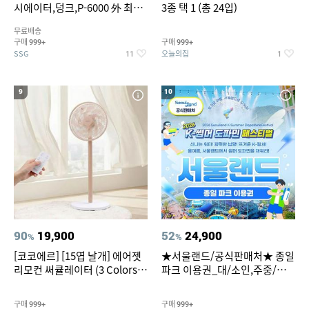
시에이터,덩크,P-6000 外 최대
3종 택 1 (총 24입)
~50% SALE
무료배송
구매
구매
999+
999+
SSG
오늘의집
11
1
9
10
90
19,900
52
24,900
%
%
[코코에르] [15엽 날개] 에어젯
★서울랜드/공식판매처★ 종일
리모컨 써큘레이터 (3 Colors
파크 이용권_대/소인,주중/주
택1)
말 공통
구매
구매
999+
999+