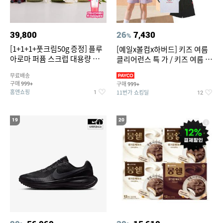
39,800
26
7,430
%
[1+1+1+풋크림50g 증정] 플루
[예일x볼컴x하버드] 키즈 여름
아로마 퍼퓸 스크럽 대용량 바디
클리어런스 특 가 / 키즈 여름 수
워시 1000ml
영복 반팔티 반바지 스
무료배송
구매
구매
999+
999+
홈앤쇼핑
11번가 쇼킹딜
1
12
19
20