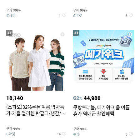
맥반석계란 HACCP 햇썹 인증
190ml 30캔 + (증정) 콜드컵+스
티커 세트
구매
구매
999+
999+
롯데온
G마켓
1
3
23
24
10,140
62
44,900
%
(스파오)32%쿠폰 여름 막차특
쿠팡트래블, 메가위크 올 여름
가·가을 얼리템 반팔티/냉감/반
휴가 역대급 할인혜택
바지/린넨/맨투맨/슬랙스/가디
건 외 ~74%OFF
구매
구매
999+
983
G마켓
쿠팡
14
3