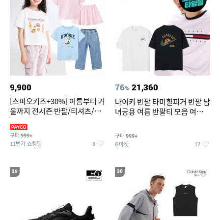
9,900
76
21,360
%
[스파오키즈+30%] 여름부터 겨
나이키 반팔 타미힐피거 반팔 남
울까지 전시즌 반팔/티셔츠/셋
녀공용 여름 반팔티 모음 여름
업/원피스/팬츠/아우트 外
반팔티 기간한정 특가
구매
구매
999+
999+
11번가 쇼킹딜
G마켓
8
17
29
30