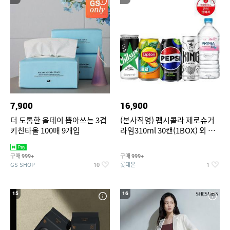
7,900
16,900
더 도톰한 올데이 뽑아쓰는 3겹
(본사직영) 펩시콜라 제로슈거
키친타올 100매 9개입
라임310ml 30캔(1BOX) 외 롯
데칠성BEST
구매
구매
999+
999+
GS SHOP
롯데온
10
1
15
16