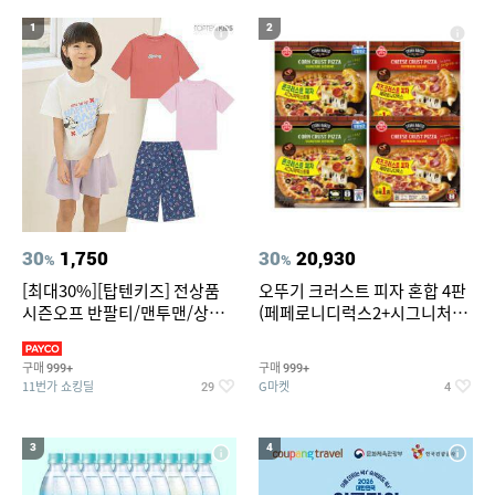
19
20
중고음료수냉장고
스투시 키즈
1
2
30
1,750
30
20,930
%
%
[최대30%][탑텐키즈] 전상품
오뚜기 크러스트 피자 혼합 4판
시즌오프 반팔티/맨투맨/상하
(페페로니디럭스2+시그니처익
복/레깅스 외 100종
스트림2)
구매
구매
999+
999+
11번가 쇼킹딜
G마켓
29
4
3
4