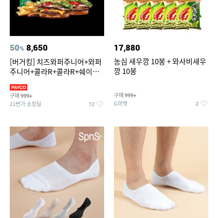
50
8,650
17,880
%
농심 새우깡 10봉 + 와사비새우
[버거킹] 치즈와퍼주니어+와퍼
깡 10봉
주니어+콜라R+콜라R+쉐이킹
프라이 스윗어니언
구매
구매
999+
999+
G마켓
11번가 쇼킹딜
2
12