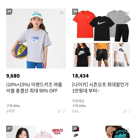
25
26
9,680
18,434
(10%+15%) 이랜드키즈 여름
[나이키] 시즌오프 최대할인가
이월 총결산 최대 90% OFF
1만원대 부터~
무료배송
구매
구매
999+
999+
G마켓
SSG
2
2
27
28