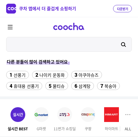
쿠차 앱에서 더 즐겁게 쇼핑하기
다운받기
다른 분들이 많이 검색하고 있어요
1
2
3
선풍기
나이키 운동화
아쿠아슈즈
4
5
6
7
휴대용 선풍기
물티슈
삼계탕
복숭아
8
9
10
이동식 에어컨
샌들
수향미쌀10kg특등급
11
12
13
서울랜드 자유이용권
여성 댄스복
팔찌부자재
실시간
14
15
16
엄마옷
이비스 용산
디오션리조트
실시간 BEST
G마켓
11번가 쇼킹딜
쿠팡
하이마트
ALL
이마
17
18
하이원 워터월드
테프론 테이프