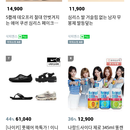
14,900
11,900
5켤레 데오프리 절대 안벗겨지
심리스 발 거슬림 없는 남자 무
는 에어 쿠션 심리스 페이크삭스
봉제 발등덮는
빅사이즈 덧신 N배송
삭피엔스
삭피엔스
7
8
44
61,040
36
12,900
%
%
[나이키] 풋웨어 쓱특가 ! 이니
나랑드사이다 제로 345ml 뚱캔