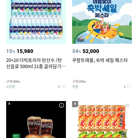
15
15,980
34
52,000
%
%
20+20 더빅토리아 탄산수 /탄
쿠팡트래블, 숙박 세일 페스타
산음료 500ml 21종 골라담기
(총 2박스/분리배송)
구매
구매
999+
999+
G마켓
쿠팡
9
8
5
6