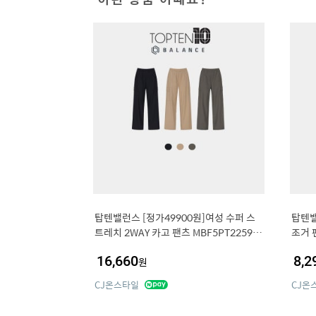
탑텐밸런스 [정가49900원]여성 수퍼 스
탑텐밸
트레치 2WAY 카고 팬츠 MBF5PT2259 4
조거 팬
63694
16,660
8,2
원
CJ온스타일
CJ온