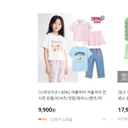
13
1
상
세
[스파오키즈+30%] 여름부터 겨울까지 전
[8/7
시즌 반팔/티셔츠/셋업/원피스/팬츠/아우
벤스 
트 外
9,900
17,
원
GS S
11번가 쇼킹딜
좋
아