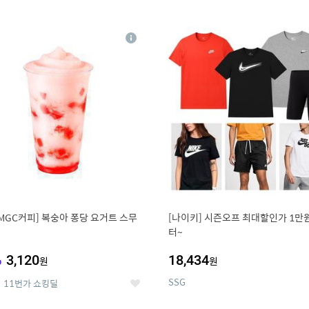
0
11
상
세
MGC커피] 복숭아 퐁당 요거트 스무
[나이키] 시즌오프 최대할인가 1만
터~
%
3,120
18,434
원
원
SSG
11번가 쇼킹딜
좋
아
요