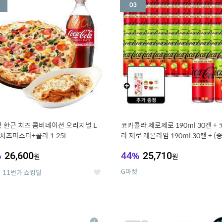
세
 한근 치즈 콤비네이션 오리지널 L
코카콜라 제로제로 190ml 30캔 +
치즈파스타+콜라 1.25L
라 제로 레몬라임 190ml 30캔 + (
드컵+스티커 세트
%
26,600
44
%
25,710
원
원
G마켓
11번가 쇼킹딜
좋
아
요
7