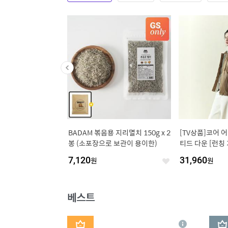
3개] 화산송이 모공 바
BADAM 볶음용 지리멸치 150g x 2
[TV상품]코어 
 150g+기프트(화산송
봉 (소포장으로 보관이 용이한)
티드 다운 [런칭 가
30g)
7,120
원
31,960
원
좋
좋
아
아
요
요
베스트
1
2
상