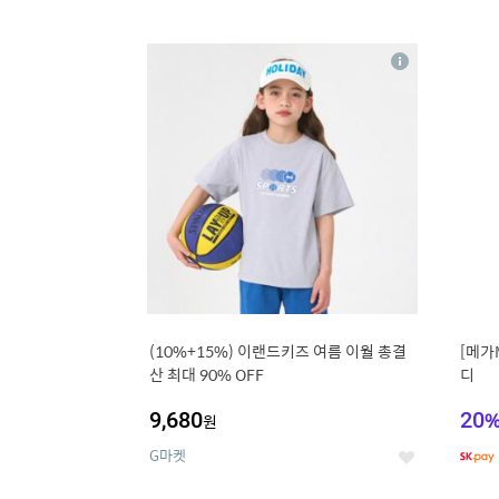
9
1
상
세
(10%+15%) 이랜드키즈 여름 이월 총결
[메가
산 최대 90% OFF
디
9,680
20
원
G마켓
좋
아
요