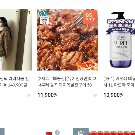
어센틱 리버시블 퀼
[2세트구매증정][유기헌장인]마포
[1+ 1] 아우페 
격 149,900원]
나루터 원조 돼지목살왕구이 500g
시 1L 아로마 모
+500g GS단독 체험특가
11,900
원
10,900
원
좋
좋
아
아
요
요
3
상