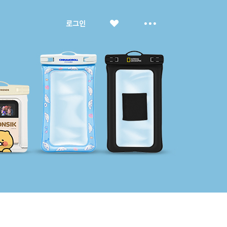
좋
더
로그인
아
보
요
기