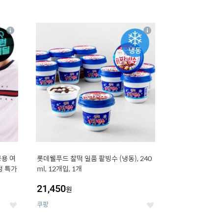
16
상
상
세
세
용 여
롯데웰푸드 찰떡 일품 팥빙수 (냉동), 240
정 특가
ml, 12개입, 1개
21,450
원
쿠팡
좋
좋
아
아