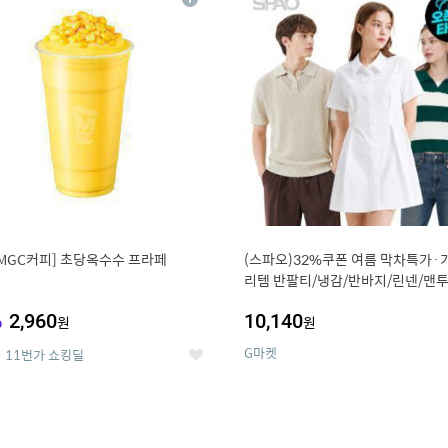
상
세
MGC커피] 초당옥수수 프라페
(스파오)32%쿠폰 여름 막차특가·
리템 반팔티/냉감/반바지/린넨/맨투
랙스/가디건 외 ~74%OFF
%
2,960
10,140
원
원
G마켓
11번가 쇼킹딜
좋
아
요