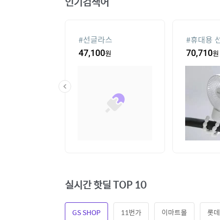
인기검색어
컨
#
선글라스
#
휴대용 
20
원
47,100
원
70,710
원
실시간 핫딜 TOP 10
GS SHOP
11번가
이마트몰
롯데