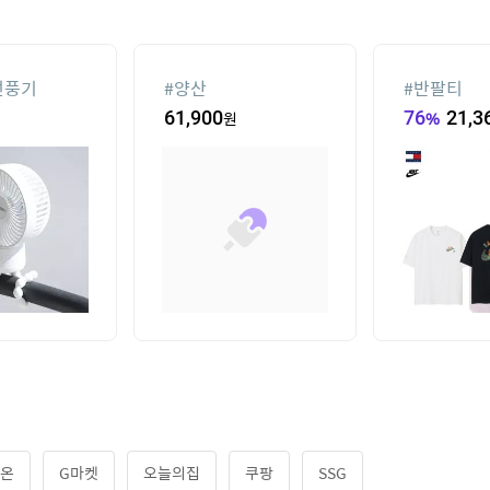
선풍기
#
양산
#
반팔티
61,900
원
76
%
21,3
온
G마켓
오늘의집
쿠팡
SSG