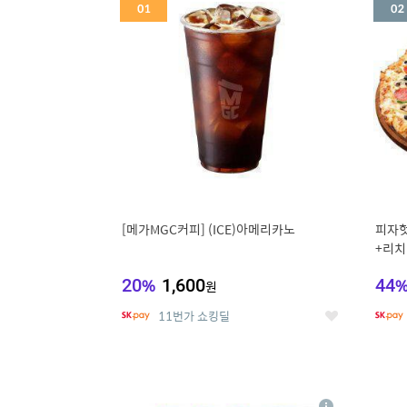
세
[메가MGC커피] (ICE)아메리카노
피자헛
+리치
20
%
1,600
44
원
11번가 쇼킹딜
좋
아
요
5
6