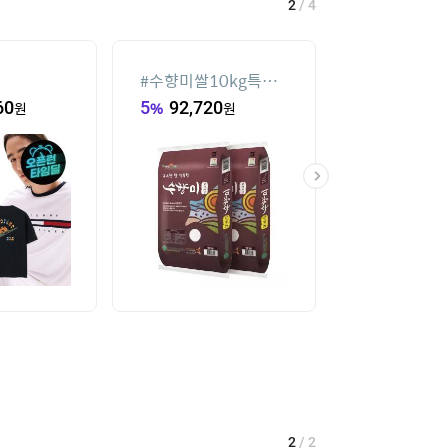
2
/
4
#
수향미쌀10kg특등
#
실외기없는 
급
60
원
5
%
92,720
원
77,520
원
2
/
2