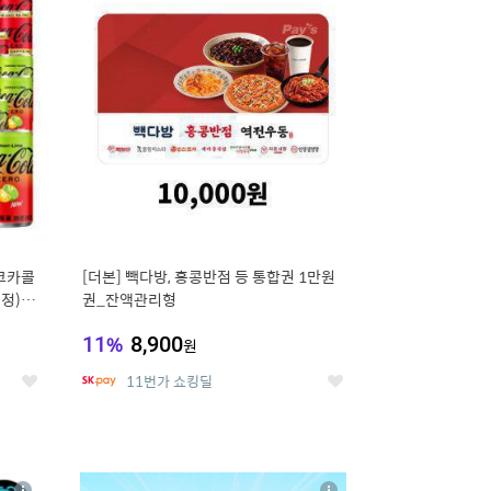
세
세
 코카콜
[더본] 빽다방, 홍콩반점 등 통합권 1만원
증정) 콜
권_잔액관리형
11
%
8,900
원
11번가 쇼킹딜
좋
좋
아
아
요
요
8