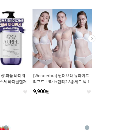
대용량 퍼퓸 바디워
[Wonderbra] 원더브라 뉴라이트
[8/7, 단하루 최종가 14
이스처 바디클렌저
리프트 브라1+팬티2 3종세트 택 1
팩] 리벤스 알로그랑 
70매x20팩
9,900
원
17,900
원
좋
좋
아
아
요
요
4
상
상