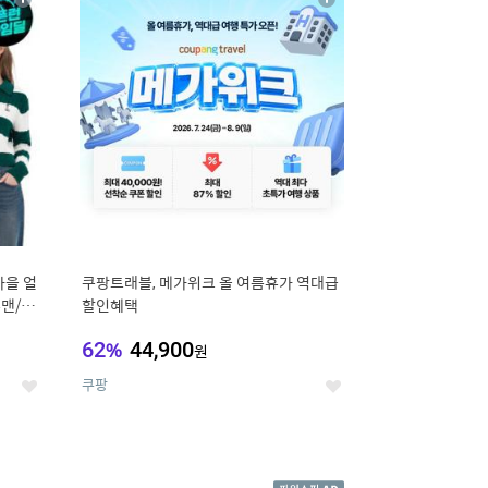
상
상
세
세
가을 얼
쿠팡트래블, 메가위크 올 여름휴가 역대급
맨/슬
할인혜택
62
%
44,900
원
쿠팡
좋
좋
아
아
요
요