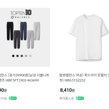
런스 [정가39900원]남성 더블니트
탑텐밸런스 여성) 퀵드라이 반팔티 
츠 MBF5PT1903 463694
핏) MBG5TS2252
90
8,410
원
원
스타일
롯데홈쇼핑