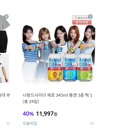
12
상
상
세
세
원대 부
나랑드사이다 제로 345ml 뚱캔 3종 택 1
(총 24입)
40
%
11,997
원
오늘의집
좋
좋
아
아
요
요