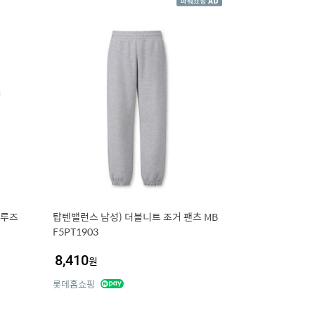
(루즈
탑텐밸런스 남성) 더블니트 조거 팬츠 MB
F5PT1903
8,410
원
롯데홈쇼핑