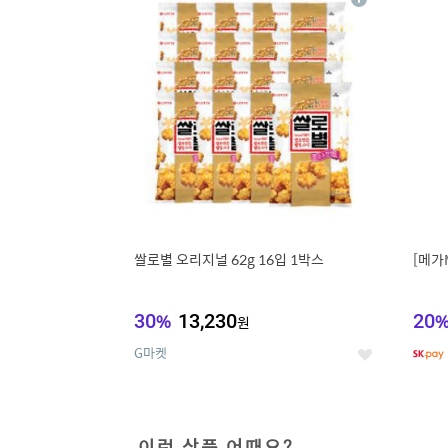
상
세
쌀로별 오리지널 62g 16입 1박스
[메가
30
%
13,230
20
원
G마켓
좋
아
요
이런 상품 어때요?