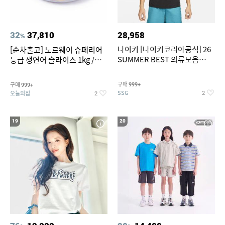
32
37,810
28,958
%
나이키 [나이키코리아공식] 26
[순차출고] 노르웨이 슈페리어
SUMMER BEST 의류모음
등급 생연어 슬라이스 1kg /
~55% SALE
500g / 300g 항공직송
구매
구매
999+
999+
SSG
오늘의집
2
2
19
20