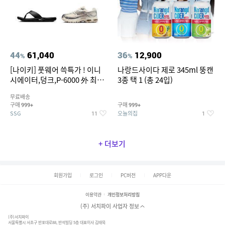
44
61,040
36
12,900
%
%
[나이키] 풋웨어 쓱특가 ! 이니
나랑드사이다 제로 345ml 뚱캔
시에이터,덩크,P-6000 外 최대
3종 택 1 (총 24입)
~50% SALE
무료배송
구매
구매
999+
999+
SSG
오늘의집
11
1
+ 더보기
회원가입
로그인
PC버전
APP다운
이용약관
개인정보처리방침
(주) 서치파이 사업자 정보
(주)서치파이
서울특별시 서초구 반포대로88, 반석빌딩 5층 대표이사 김태묵