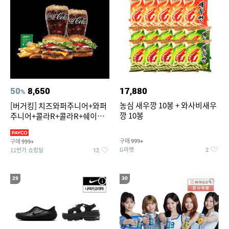
50
8,650
17,880
%
농심 새우깡 10봉 + 와사비새우
[버거킹] 치즈와퍼주니어+와퍼
깡 10봉
주니어+콜라R+콜라R+쉐이킹
프라이 스윗어니언
구매
구매
999+
999+
G마켓
11번가 쇼킹딜
2
12
29
30