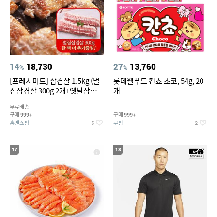
14
18,730
27
13,760
%
%
[프레시미트] 삼겹살 1.5kg (벌
롯데웰푸드 칸쵸 초코, 54g, 20
집삼겹살 300g 2개+옛날삼겹살
개
300g 2개+벌집삼겹살300g한
무료배송
팩 추가증정)
구매
구매
999+
999+
홈앤쇼핑
쿠팡
5
2
17
18