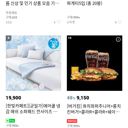
름 신상 및 인기 상품 모음 기획
파게티5입 (총 20봉)
전 최대 77% SALE
무료배송
구매
구매
633
999+
SSG
G마켓
5
6
9
10
19,900
48
9,150
%
[한빛카페트][균일가]에어쿨 냉
[버거킹] 콰치와퍼주니어+롱치
감 매쉬 소파패드 전사이즈 균일
킨버거+콜라R+콜라R+쉐이킹
가
프라이 구운갈릭
구매
구매
999+
999+