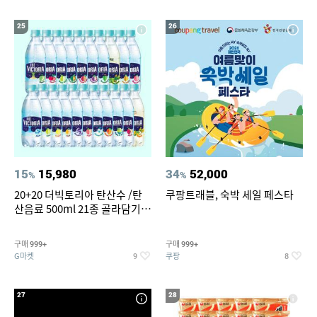
25
26
15
15,980
34
52,000
%
%
20+20 더빅토리아 탄산수 /탄
쿠팡트래블, 숙박 세일 페스타
산음료 500ml 21종 골라담기
(총 2박스/분리배송)
구매
구매
999+
999+
G마켓
쿠팡
9
8
27
28