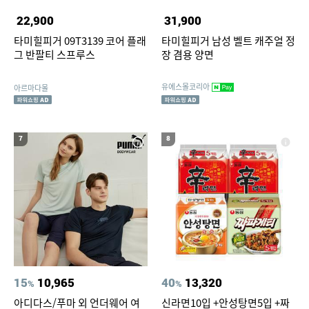
22,900
31,900
타미힐피거 09T3139 코어 플래
타미힐피거 남성 벨트 캐주얼 정
그 반팔티 스프루스
장 겸용 양면
유에스몰코리아
아르마다몰
7
8
15
10,965
40
13,320
%
%
아디다스/푸마 외 언더웨어 여
신라면10입 +안성탕면5입 +짜