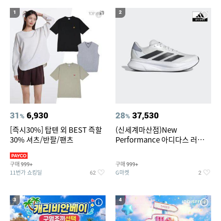
20
팔찌부자재
1
2
31
6,930
28
37,530
%
%
[즉시30%] 탑텐 외 BEST 즉할
(신세계마산점)New
30% 셔츠/반팔/팬츠
Performance 아디다스 러닝화
듀라모 SL2
구매
구매
999+
999+
11번가 쇼킹딜
G마켓
62
2
3
4