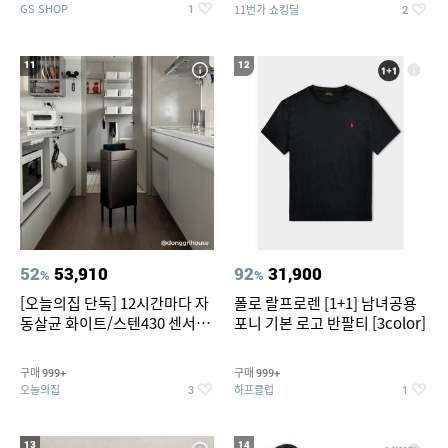
GS SHOP
11번가 쇼킹딜
1
2
11
12
52
53,910
92
31,900
%
%
[오늘의집 단독] 12시간마다 자
폴로 랄프로렌 [1+1] 남녀공용
동살균 화이트/스텐430 센서휴
포니 기본 로고 반팔티 [3color]
지통 20L/30L
구매
구매
999+
999+
오늘의집
하프클럽
3
1
13
14