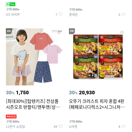
치즈 증정
크림/베리믹스/헤이즐넛초코
구매
구매
999+
999+
GS SHOP
롯데온
1
3
23
24
30
1,750
30
20,930
%
%
[최대30%][탑텐키즈] 전상품
오뚜기 크러스트 피자 혼합 4판
시즌오프 반팔티/맨투맨/상하
(페페로니디럭스2+시그니처익
복/레깅스 외 100종
스트림2)
구매
구매
999+
999+
11번가 쇼킹딜
G마켓
29
4