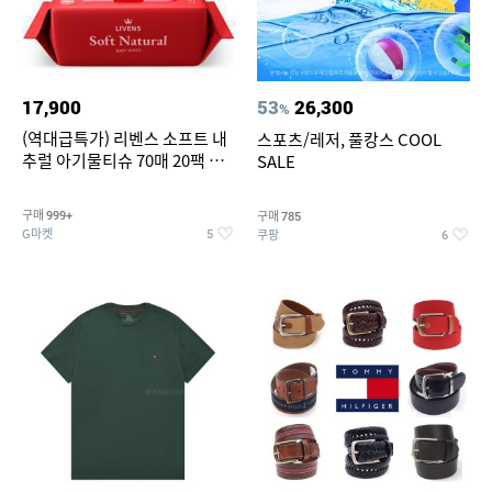
17,900
53
26,300
%
(역대급특가) 리벤스 소프트 내
스포츠/레저, 풀캉스 COOL
추럴 아기물티슈 70매 20팩 캡
SALE
형 / 70gsm 고평량
구매
구매
999+
785
G마켓
쿠팡
5
6