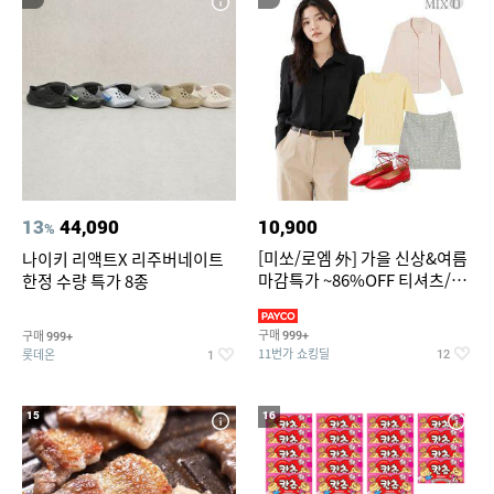
13
44,090
10,900
%
[미쏘/로엠 外] 가을 신상&여름
나이키 리액트X 리주버네이트
마감특가 ~86%OFF 티셔츠/슬
한정 수량 특가 8종
랙스/원피스/니트/블라우스
구매
구매
999+
999+
11번가 쇼킹딜
롯데온
12
1
15
16