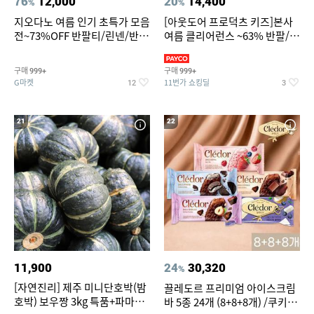
76
12,000
20
14,400
%
%
지오다노 여름 인기 초특가 모음
[아웃도어 프로덕츠 키즈]본사
전~73%OFF 반팔티/린넨/반바
여름 클리어런스 ~63% 반팔/반
지 외
바지/수영복
구매
구매
999+
999+
G마켓
11번가 쇼킹딜
12
3
21
22
11,900
24
30,320
%
[자연진리] 제주 미니단호박(밤
끌레도르 프리미엄 아이스크림
호박) 보우짱 3kg 특품+파마산
바 5종 24개 (8+8+8개) /쿠키앤