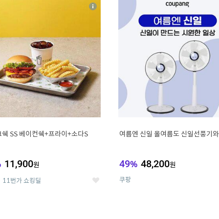
4
15
상
세
쉑 SS 베이컨쉑+프라이+소다S
여름엔 신일 올여름도 신일선풍기와
%
11,900
49
%
48,200
원
원
쿠팡
11번가 쇼킹딜
좋
아
요