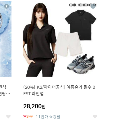
20
상
상
세
세
전식
(20%)[K2/아이더공식] 여름휴가 필수 B
캠핑 아
EST 라인업
28,200
원
11번가 쇼킹딜
좋
좋
아
아
요
요