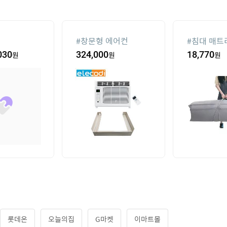
#
창문형 에어컨
#
침대 매트
030
원
324,000
원
18,770
원
롯데온
오늘의집
G마켓
이마트몰