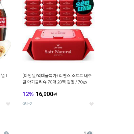
세
세
널 L
(타임딜/역대급특가) 리벤스 소프트 내추
럴 아기물티슈 70매 20팩 캡형 / 70gsm
고평량
12
%
16,900
원
G마켓
좋
좋
아
아
요
요
8