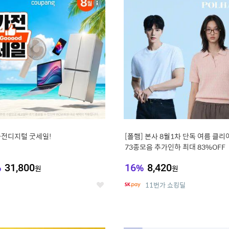
상
세
가전디지털 굿세일!
[폴햄] 본사 8월1차 단독 여름 클
73종모음 추가인하 최대 83%OFF
%
31,800
16
%
8,420
원
원
11번가 쇼킹딜
좋
아
요