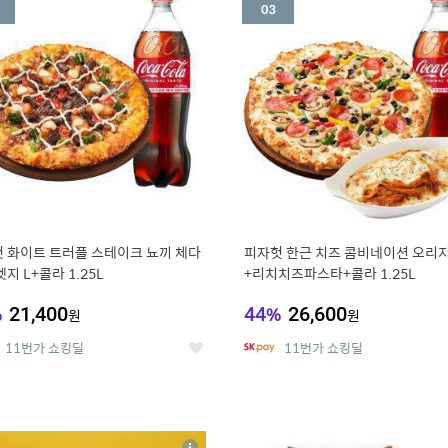
세
 화이트 트러플 스테이크 뇨끼 체다
피자헛 한근 치즈 콤비네이션 오리지
지 L+콜라 1.25L
+리치치즈파스타+콜라 1.25L
%
21,400
44
%
26,600
원
원
11번가 쇼킹딜
11번가 쇼킹딜
좋
아
요
7