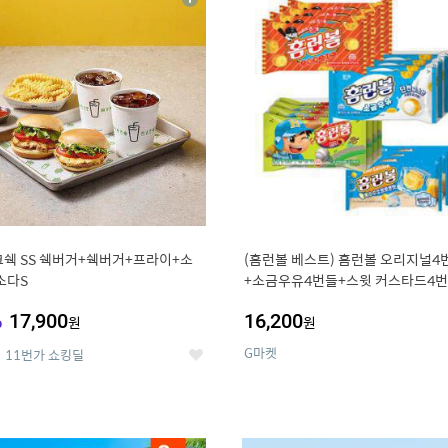
상
세
쉑 SS 쉑버거+쉑버거+프라이+소
(홈런볼 베스트) 홈런볼 오리지널4
소다S
+소금우유4번들+스윗 커스타드4번
수수 소프트콘맛4번들
%
17,900
16,200
원
원
G마켓
11번가 쇼킹딜
좋
아
요
0
11