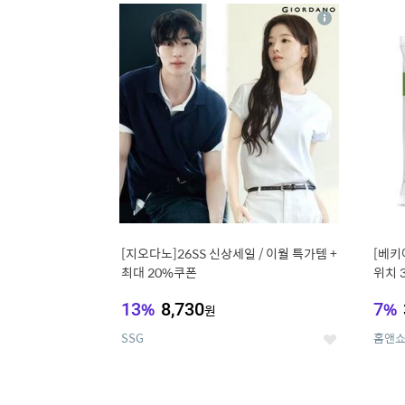
17
1
상
세
[지오다노]26SS 신상세일 / 이월 특가템 +
[베키
최대 20%쿠폰
위치 
13
%
8,730
7
%
원
SSG
홈앤
좋
아
요