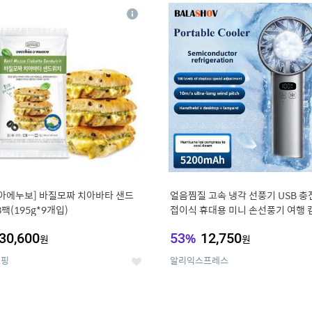
8
19
상
세
아에누보] 바질모짜 치아바타 샌드
얼음찜질 고속 냉각 선풍기 USB 충
3팩(195g*9개입)
접이식 휴대용 미니 손선풍기 여행 
웃도어용
30,600
53
%
12,750
원
원
쇼핑
알리익스프레스
좋
아
요