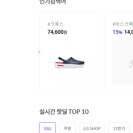
인기검색어
라스
#
크록스
#
마스크팩
85,140
원
74,600
원
15
%
14,
실시간 핫딜 TOP 10
SSG
쿠팡
GS SHOP
11번가