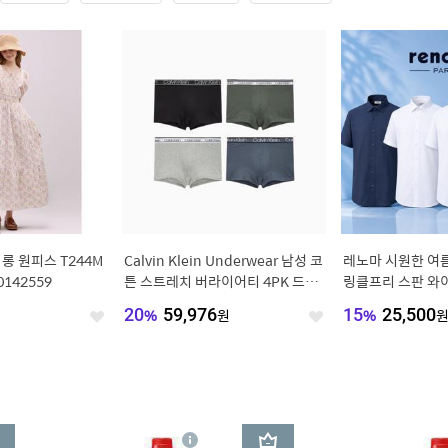
롱 원피스 T244M
Calvin Klein Underwear 남성 코
레노마 시원한 여
0142559
튼 스트레치 버라이어티 4PK 드로
링클프리 스판 와
즈 (NP2427O-FIU)
모음전
20
%
59,976
원
15
%
25,500
좋
좋
아
아
요
요
3
상