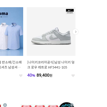
름 반소매/긴소매
[나이키코리아공식]남성 나이키 덩
스노우피크 남성 에어 
이셔츠 남성셔츠
크 로우 레트로 HF5441-105
팔 티셔츠 (S25MMTTS
원
40
%
89,400
원
16
%
39,674
원
좋
좋
아
아
요
요
4
상
상