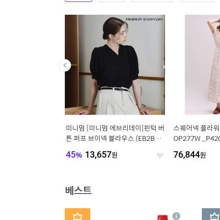
카민스키 비앙카 HXSH
미니멈 [미니멈 에브리데이]핀턱 버
스퀘어넥 플라워 
튼 퍼프 브이넥 블라우스 (EB2BA0
OP277W _P42
75D)
,960
원
45
%
13,657
원
76,844
원
좋
좋
아
아
요
요
베스트
1
2
상