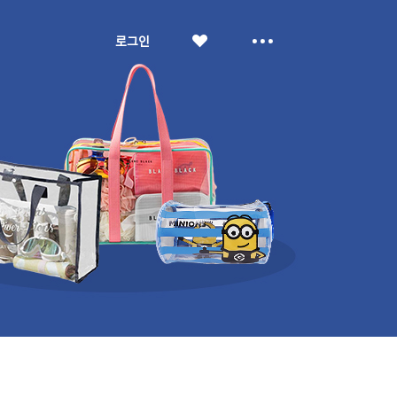
좋
더
로그인
아
보
요
기