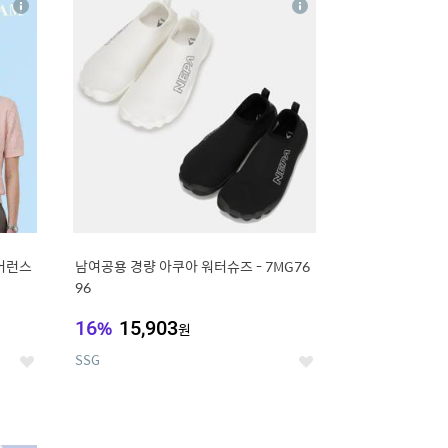
상
상
세
세
리어런스
남여공용 경량 아쿠아 워터슈즈 - 7MG76
96
16
%
15,903
원
SSG
좋
좋
아
아
요
요