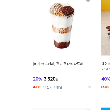
상
세
[메가MGC커피] 팥빙 젤라또 파르페
쉐이크
다S+
20
%
3,520
40
원
11번가 쇼킹딜
좋
아
요
9
1