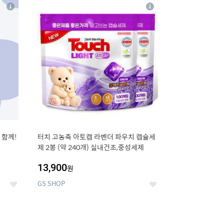
16
상
상
세
세
 함께!
터치 고농축 아토캡 라벤더 파우치 캡슐세
제 2봉 (약 240개) 실내건조,중성세제
13,900
원
GS SHOP
좋
좋
아
아
요
요