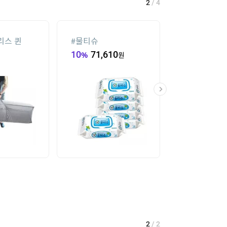
2
/
4
리스 퀸
#
물티슈
#
남자 냉장고 
10
%
71,610
원
9,900
원
2
/
2