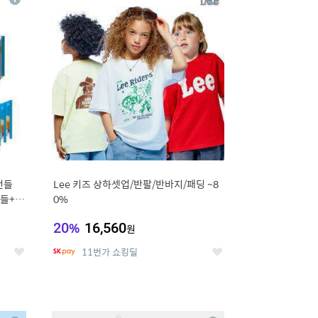
상
상
세
세
번들
Lee 키즈 상하셋업/반팔/반바지/패딩 ~8
들+옥
0%
20
%
16,560
원
11번가 쇼킹딜
좋
좋
아
아
요
요
12