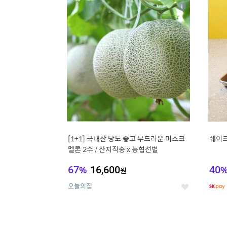
13
1
상
세
[1+1] 국내산 당도 좋고 부드러운 머스크
쉐이크
멜론 2수 / 산지직송 x 농협선별
67
%
16,600
40
원
오늘의집
좋
아
요