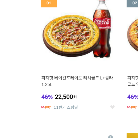
세
피자헛 베이컨포테이토 리치골드 L+콜라
피자헛
1.25L
골드 엣
46
%
22,500
46
원
11번가 쇼킹딜
좋
아
요
5
6