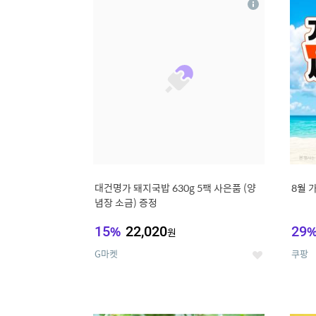
상
세
대건명가 돼지국밥 630g 5팩 사은품 (양
8월 
념장 소금) 증정
15
%
22,020
29
원
G마켓
쿠팡
좋
아
요