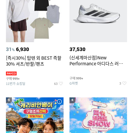
31
6,930
37,530
%
(신세계마산점)New
[즉시30%] 탑텐 외 BEST 즉할
Performance 아디다스 러닝화
30% 셔츠/반팔/팬츠
듀라모 SL2
구매
구매
999+
999+
G마켓
11번가 쇼킹딜
3
63
5
6