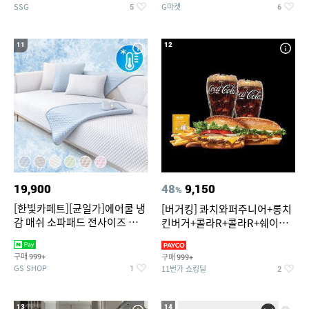
SSG
G마켓
5
6
11
12
19,900
48
9,150
%
[한빛카페트][균일가]에어쿨 냉
[버거킹] 콰치와퍼주니어+롱치
감 매쉬 소파패드 전사이즈 균일
킨버거+콜라R+콜라R+쉐이킹
가
프라이 구운갈릭
구매
구매
999+
999+
GS SHOP
11번가 쇼킹딜
1
2
13
14