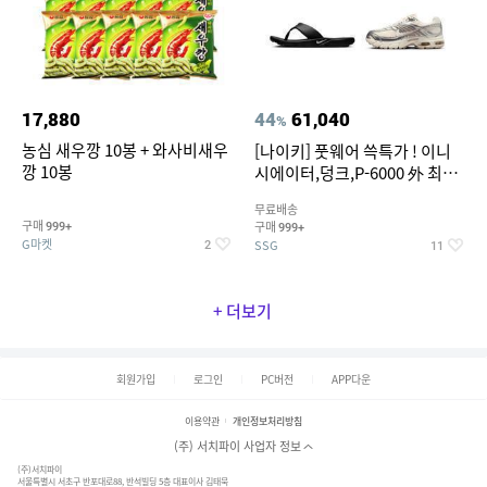
17,880
44
61,040
%
농심 새우깡 10봉 + 와사비새우
[나이키] 풋웨어 쓱특가 ! 이니
깡 10봉
시에이터,덩크,P-6000 外 최대
~50% SALE
무료배송
구매
구매
999+
999+
G마켓
SSG
2
11
+ 더보기
회원가입
로그인
PC버전
APP다운
이용약관
개인정보처리방침
(주) 서치파이 사업자 정보
(주)서치파이
서울특별시 서초구 반포대로88, 반석빌딩 5층 대표이사 김태묵