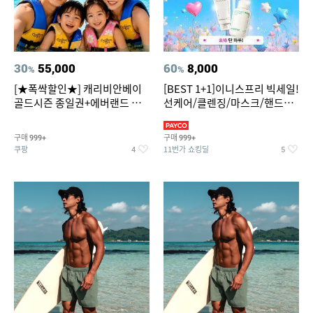
30
55,000
60
8,000
%
%
[★폭싹할인★] 캐리비안베이
[BEST 1+1]이니스프리 빅세일!
골드시즌 종일권+에버랜드 오
선케어/클렌징/마스크/핸드크
후권 대소공통
림/레티놀/PDRN/비타C/그린
구매
구매
999+
999+
쿠팡
11번가 쇼킹딜
4
5