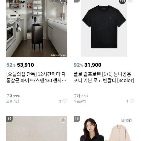
52
53,910
92
31,900
%
%
[오늘의집 단독] 12시간마다 자
폴로 랄프로렌 [1+1] 남녀공용
동살균 화이트/스텐430 센서휴
포니 기본 로고 반팔티 [3color]
지통 20L/30L
구매
구매
999+
999+
오늘의집
하프클럽
3
1
15
16