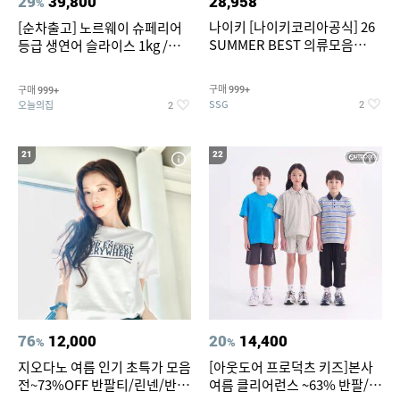
29
39,800
28,958
%
나이키 [나이키코리아공식] 26
[순차출고] 노르웨이 슈페리어
SUMMER BEST 의류모음
등급 생연어 슬라이스 1kg /
~55% SALE
500g / 300g 항공직송
구매
구매
999+
999+
SSG
오늘의집
2
2
21
22
76
12,000
20
14,400
%
%
지오다노 여름 인기 초특가 모음
[아웃도어 프로덕츠 키즈]본사
전~73%OFF 반팔티/린넨/반바
여름 클리어런스 ~63% 반팔/반