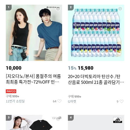
19
20
bmw z4 실내등
조던슬링백
1
2
10,000
15
15,980
%
[지오다노/본사] 품절주의 여름
20+20 더빅토리아 탄산수 /탄
최최종 특가전~72%OFF 민소
산음료 500ml 21종 골라담기
매/반팔/반바지/린넨 외
(총 2박스/분리배송)
구매
구매
999+
999+
11번가 쇼킹딜
G마켓
64
9
3
4