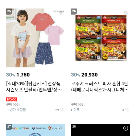
25
26
30
1,750
30
20,930
%
%
[최대30%][탑텐키즈] 전상품
오뚜기 크러스트 피자 혼합 4판
시즌오프 반팔티/맨투맨/상하
(페페로니디럭스2+시그니처익
복/레깅스 외 100종
스트림2)
구매
구매
999+
999+
11번가 쇼킹딜
G마켓
29
4
27
28