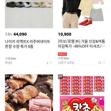
13
44,090
10,900
%
[미쏘/로엠 外] 가을 신상&여름
나이키 리액트X 리주버네이트
마감특가 ~86%OFF 티셔츠/슬
한정 수량 특가 8종
랙스/원피스/니트/블라우스
구매
구매
999+
999+
11번가 쇼킹딜
롯데온
12
2
17
18