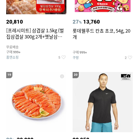
20,810
27
13,760
%
[프레시미트] 삼겹살 1.5kg (벌
롯데웰푸드 칸쵸 초코, 54g, 20
집삼겹살 300g 2개+옛날삼겹살
개
300g 2개+벌집삼겹살300g한
무료배송
팩 추가증정)
구매
구매
999+
999+
홈앤쇼핑
쿠팡
5
2
19
20