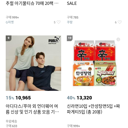
추럴 아기물티슈 70매 20팩 캡
SALE
형 / 70gsm 고평량
구매
구매
999+
785
G마켓
쿠팡
5
6
9
10
15
10,965
40
13,320
%
%
아디다스/푸마 외 언더웨어 여
신라면10입 +안성탕면5입 +짜
름 신상 및 인기 상품 모음 기획
파게티5입 (총 20봉)
전 최대 77% SALE
무료배송
구매
구매
633
999+