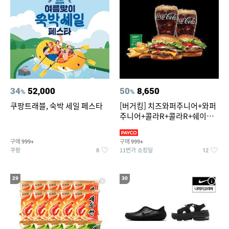
34
52,000
50
8,650
%
%
쿠팡트래블, 숙박 세일 페스타
[버거킹] 치즈와퍼주니어+와퍼
주니어+콜라R+콜라R+쉐이킹
프라이 스윗어니언
구매
구매
999+
999+
쿠팡
11번가 쇼킹딜
8
12
29
30