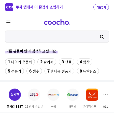
쿠차 앱에서 더 즐겁게 쇼핑하기
다운받기
다른 분들이 많이 검색하고 있어요
1
2
3
4
나이키 운동화
슬리퍼
샌들
양산
5
6
7
8
선풍기
생수
휴대용 선풍기
뉴발란스
9
10
11
쇼츠
중고음료수냉장고
업소용 가림막
12
13
14
라인댄스옷
메가커피
여성실내수영복
실시간
15
16
싼미니인형뽑기기계
라인댄스화 구두
실시간 BEST
11번가 쇼킹딜
쿠팡
G마켓
알리익스프레스
ALL
테
17
18
수향미쌀10kg특등급
버거킹