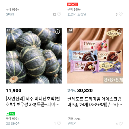
지 외
바지/수영복
구매
구매
999+
999+
G마켓
11번가 쇼킹딜
12
3
23
24
11,900
24
30,320
%
[자연진리] 제주 미니단호박(밤
끌레도르 프리미엄 아이스크림
호박) 보우짱 3kg 특품+파마산
바 5종 24개 (8+8+8개) /쿠키앤
치즈 증정
크림/베리믹스/헤이즐넛초코
구매
구매
999+
999+
GS SHOP
롯데온
1
3