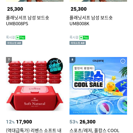
25,300
25,300
플래닛서프 남성 보드숏
플래닛서프 남성 보드숏
UMB008PS
UMB008K
록시걸
록시걸
7
8
12
17,900
53
26,300
%
%
(역대급특가) 리벤스 소프트 내
스포츠/레저, 풀캉스 COOL