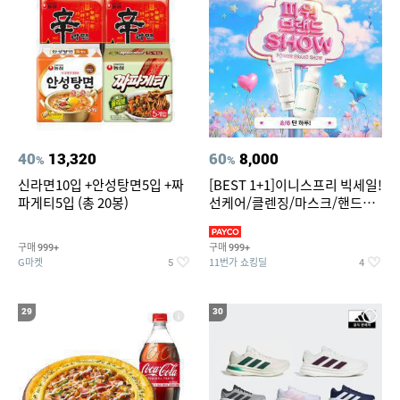
40
13,320
60
8,000
%
%
신라면10입 +안성탕면5입 +짜
[BEST 1+1]이니스프리 빅세일!
파게티5입 (총 20봉)
선케어/클렌징/마스크/핸드크
림/레티놀/PDRN/비타C/그린
구매
구매
999+
999+
G마켓
11번가 쇼킹딜
5
4
29
30