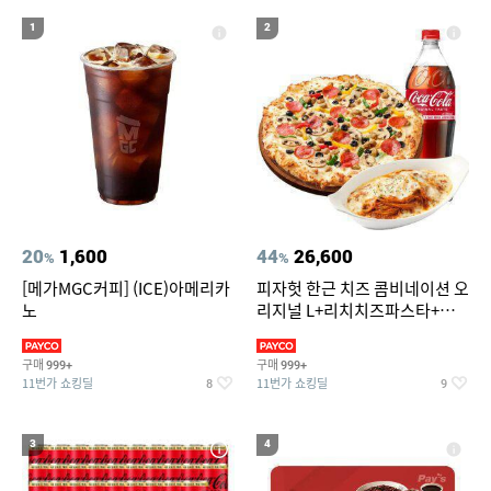
19
20
메트로시티 양산
차량용스프레이페인트
1
2
20
1,600
44
26,600
%
%
[메가MGC커피] (ICE)아메리카
피자헛 한근 치즈 콤비네이션 오
노
리지널 L+리치치즈파스타+콜
라 1.25L
구매
구매
999+
999+
11번가 쇼킹딜
11번가 쇼킹딜
8
9
3
4