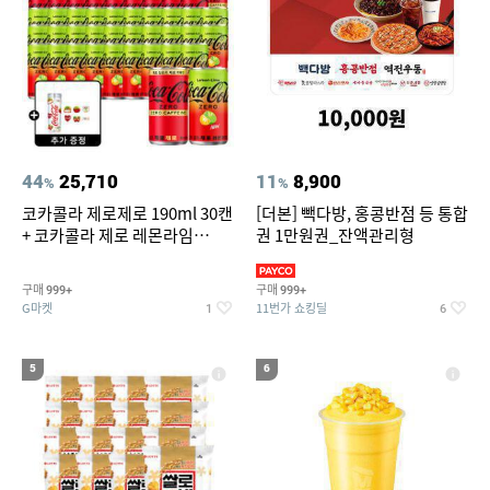
44
25,710
11
8,900
%
%
코카콜라 제로제로 190ml 30캔
[더본] 빽다방, 홍콩반점 등 통합
+ 코카콜라 제로 레몬라임
권 1만원권_잔액관리형
190ml 30캔 + (증정) 콜드컵+스
티커 세트
구매
구매
999+
999+
G마켓
11번가 쇼킹딜
1
6
5
6