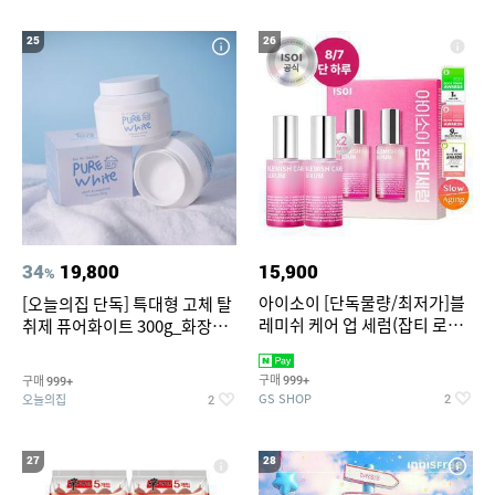
25
26
34
19,800
15,900
%
아이소이 [단독물량/최저가]블
[오늘의집 단독] 특대형 고체 탈
레미쉬 케어 업 세럼(잡티 로즈
취제 퓨어화이트 300g_화장실
세럼) 20ml 더블기획 (사용기한
탈취제 담배냄새제거 거실탈취
2027-04-24)
구매
구매
999+
999+
GS SHOP
오늘의집
2
2
27
28