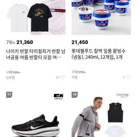
76
21,360
21,450
%
롯데웰푸드 찰떡 일품 팥빙수
나이키 반팔 타미힐피거 반팔 남
(냉동), 240ml, 12개입, 1개
녀공용 여름 반팔티 모음 여름
반팔티 기간한정 특가
구매
구매
999+
999+
쿠팡
G마켓
1
17
17
18