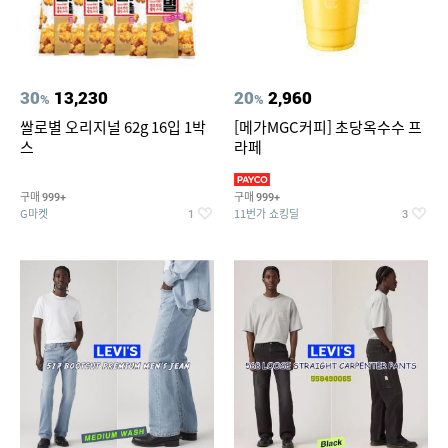
30
13,230
20
2,960
%
%
쌀로별 오리지널 62g 16입 1박
[메가MGC커피] 초당옥수수 프
스
라페
구매
구매
999+
999+
G마켓
11번가 쇼킹딜
1
3