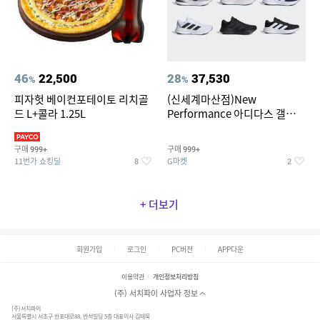
46
22,500
28
37,530
%
%
피자헛 베이컨포테이토 리치골
(신세계마산점)New
드 L+콜라 1.25L
Performance 아디다스 갤럭시
런 7종 택 1
구매
구매
999+
999+
11번가 쇼킹딜
G마켓
8
2
+ 더보기
회원가입
로그인
PC버전
APP다운
이용약관
개인정보처리방침
(주) 서치파이 사업자 정보
(주)서치파이
서울특별시 서초구 반포대로88, 반석빌딩 5층 대표이사 김태묵