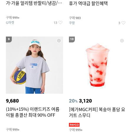
가·가을 얼리템 반팔티/냉감/반
휴가 역대급 할인혜택
바지/린넨/맨투맨/슬랙스/가디
건 외 ~74%OFF
구매
구매
999+
983
G마켓
쿠팡
13
3
9
10
9,680
20
3,120
%
(10%+15%) 이랜드키즈 여름
[메가MGC커피] 복숭아 퐁당 요
이월 총결산 최대 90% OFF
거트 스무디
구매
구매
999+
999+