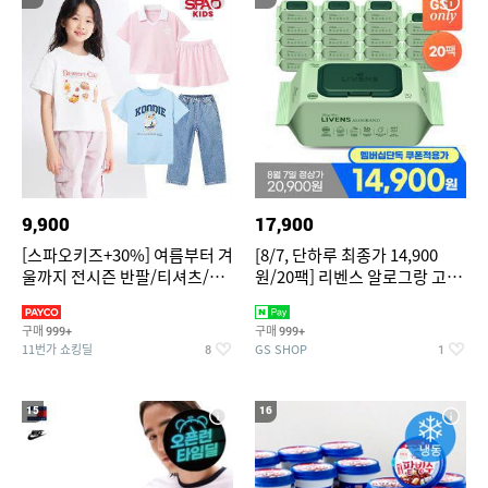
9,900
17,900
[스파오키즈+30%] 여름부터 겨
[8/7, 단하루 최종가 14,900
울까지 전시즌 반팔/티셔츠/셋
원/20팩] 리벤스 알로그랑 고평
업/원피스/팬츠/아우트 外
량 물티슈 70매x20팩
구매
구매
999+
999+
11번가 쇼킹딜
GS SHOP
8
1
15
16