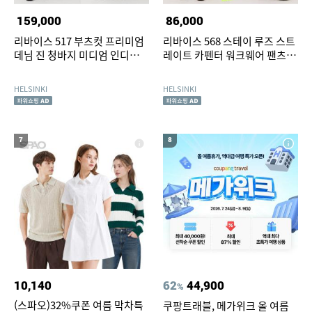
159,000
86,000
리바이스 517 부츠컷 프리미엄
리바이스 568 스테이 루즈 스트
데님 진 청바지 미디엄 인디고
레이트 카펜터 워크웨어 팬츠
(00517-0242)
(55849-0065)
HELSINKI
HELSINKI
7
8
10,140
62
44,900
%
(스파오)32%쿠폰 여름 막차특
쿠팡트래블, 메가위크 올 여름