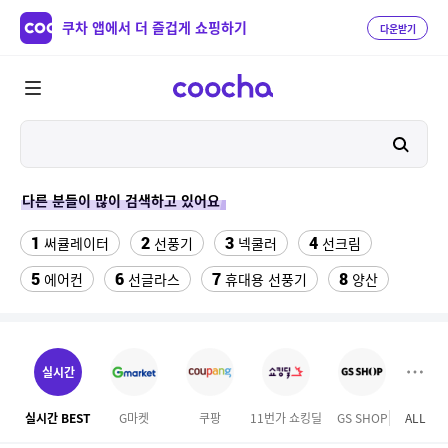
쿠차 앱에서 더 즐겁게 쇼핑하기
다운받기
다른 분들이 많이 검색하고 있어요
1
2
3
4
써큘레이터
선풍기
넥쿨러
선크림
5
6
7
8
에어컨
선글라스
휴대용 선풍기
양산
9
10
반팔티
수향미쌀10kg특등급
11
12
13
실외기없는 에어컨
여성 댄스복
나이키운동화
실시간
14
15
성인용세발자전거중고
위닉스 dn3e170 lwk
실시간 BEST
G마켓
쿠팡
11번가 쇼킹딜
GS SHOP
ALL
16
17
18
버거킹
풍기인견바지
대나무돗자리