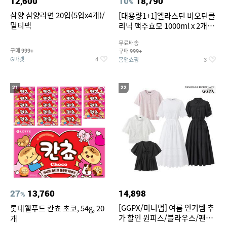
12,600
10
18,790
%
삼양 삼양라면 20입(5입x4개)/
[대용량1+1]엘라스틴 비오틴클
멀티팩
리닉 맥주효모 1000ml x 2개
(샴푸/컨디셔너 택1)
무료배송
구매
구매
999+
999+
G마켓
홈앤쇼핑
4
3
21
22
27
13,760
14,898
%
[GGPX/미니멈] 여름 인기템 추
롯데웰푸드 칸쵸 초코, 54g, 20
가 할인 원피스/블라우스/팬츠
개