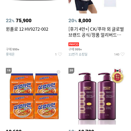
22
75,900
20
8,000
%
%
윈플로 12 HV9272-002
[후기 4만+] CK/푸마 외 글로벌
브랜드 공식/정품 얼리버드
~94%
구매
구매
999+
999+
롯데온
11번가 쇼킹딜
1
140
19
20