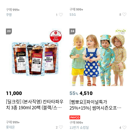
~
구매
구매
999+
999+
SSG
쿠팡
8
1
23
24
11,000
55
4,510
%
[딜크릿] (본사직영) 칸타타파우
[삠뽀요][파이널특가
치 3종 190ml 20팩 (블랙/스위
25%+15%] 썸머시즌오프
트아메리카노/헤이즐넛)
3,390원~/상하복/래쉬가드/수
영복/티셔츠/
구매
구매
999+
999+
롯데온
11번가 쇼킹딜
2
4