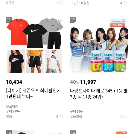
G마켓
11번가 쇼킹딜
1
4
11
12
18,434
40
11,997
%
[나이키] 시즌오프 최대할인가
나랑드사이다 제로 345ml 뚱캔
1만원대 부터~
3종 택 1 (총 24입)
무료배송
구매
구매
999+
999+
SSG
오늘의집
2
1
13
14