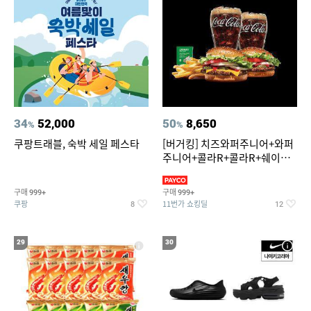
34
52,000
50
8,650
%
%
쿠팡트래블, 숙박 세일 페스타
[버거킹] 치즈와퍼주니어+와퍼
주니어+콜라R+콜라R+쉐이킹
프라이 스윗어니언
구매
구매
999+
999+
쿠팡
11번가 쇼킹딜
8
12
29
30