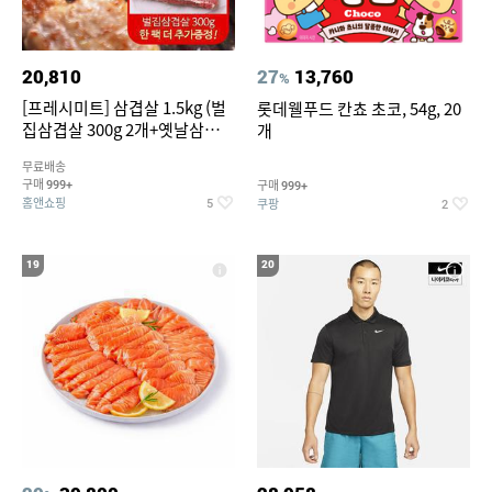
20,810
27
13,760
%
[프레시미트] 삼겹살 1.5kg (벌
롯데웰푸드 칸쵸 초코, 54g, 20
집삼겹살 300g 2개+옛날삼겹살
개
300g 2개+벌집삼겹살300g한
무료배송
팩 추가증정)
구매
구매
999+
999+
홈앤쇼핑
쿠팡
5
2
19
20