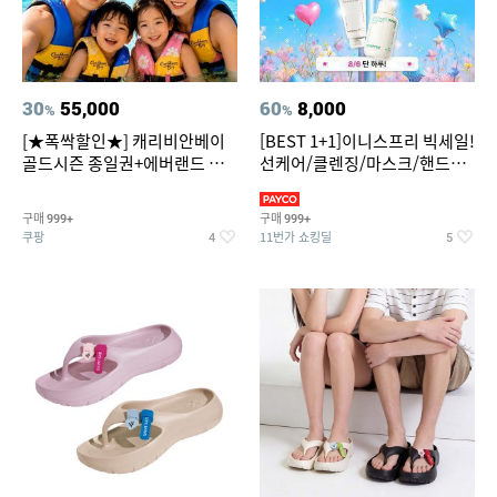
30
55,000
60
8,000
%
%
[★폭싹할인★] 캐리비안베이
[BEST 1+1]이니스프리 빅세일!
골드시즌 종일권+에버랜드 오
선케어/클렌징/마스크/핸드크
후권 대소공통
림/레티놀/PDRN/비타C/그린
구매
구매
999+
999+
쿠팡
11번가 쇼킹딜
4
5