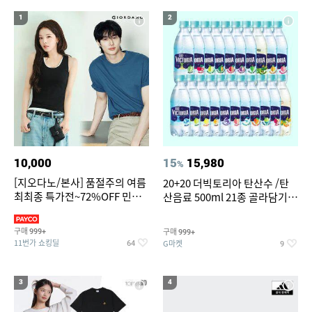
18
19
20
가정용 인형뽑기기계
버거킹
콩국수면
1
2
10,000
15
15,980
%
[지오다노/본사] 품절주의 여름
20+20 더빅토리아 탄산수 /탄
최최종 특가전~72%OFF 민소
산음료 500ml 21종 골라담기
매/반팔/반바지/린넨 외
(총 2박스/분리배송)
구매
구매
999+
999+
11번가 쇼킹딜
G마켓
64
9
3
4