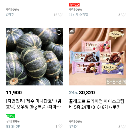
지 외
바지/수영복
구매
구매
999+
999+
G마켓
11번가 쇼킹딜
12
3
23
24
11,900
24
30,320
%
[자연진리] 제주 미니단호박(밤
끌레도르 프리미엄 아이스크림
호박) 보우짱 3kg 특품+파마산
바 5종 24개 (8+8+8개) /쿠키앤
치즈 증정
크림/베리믹스/헤이즐넛초코
구매
구매
999+
999+
GS SHOP
롯데온
1
3