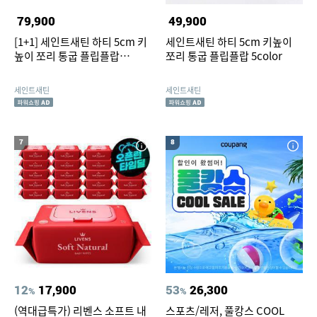
79,900
49,900
[1+1] 세인트새틴 하티 5cm 키
세인트새틴 하티 5cm 키높이
높이 쪼리 통굽 플립플랍
쪼리 통굽 플립플랍 5color
5color
세인트새틴
세인트새틴
7
8
12
17,900
53
26,300
%
%
(역대급특가) 리벤스 소프트 내
스포츠/레저, 풀캉스 COOL