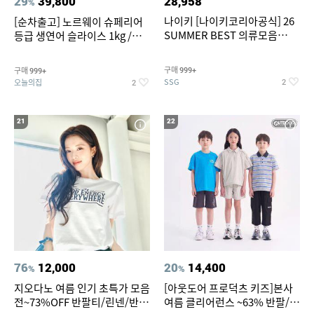
29
39,800
28,958
%
나이키 [나이키코리아공식] 26
[순차출고] 노르웨이 슈페리어
SUMMER BEST 의류모음
등급 생연어 슬라이스 1kg /
~55% SALE
500g / 300g 항공직송
구매
구매
999+
999+
SSG
오늘의집
2
2
21
22
76
12,000
20
14,400
%
%
지오다노 여름 인기 초특가 모음
[아웃도어 프로덕츠 키즈]본사
전~73%OFF 반팔티/린넨/반바
여름 클리어런스 ~63% 반팔/반