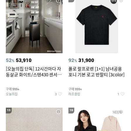
52
53,910
92
31,900
%
%
[오늘의집 단독] 12시간마다 자
폴로 랄프로렌 [1+1] 남녀공용
동살균 화이트/스텐430 센서휴
포니 기본 로고 반팔티 [3color]
지통 20L/30L
구매
구매
999+
999+
오늘의집
하프클럽
3
1
15
16