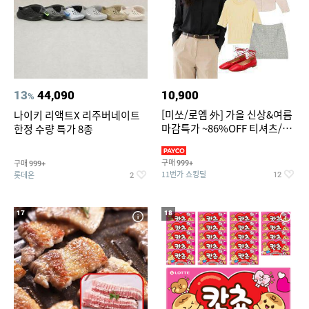
13
44,090
10,900
%
[미쏘/로엠 外] 가을 신상&여름
나이키 리액트X 리주버네이트
마감특가 ~86%OFF 티셔츠/슬
한정 수량 특가 8종
랙스/원피스/니트/블라우스
구매
구매
999+
999+
11번가 쇼킹딜
롯데온
12
2
17
18