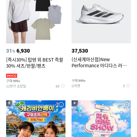
31
6,930
37,530
%
(신세계마산점)New
[즉시30%] 탑텐 외 BEST 즉할
Performance 아디다스 러닝화
30% 셔츠/반팔/팬츠
듀라모 SL2
구매
구매
999+
999+
G마켓
11번가 쇼킹딜
3
63
5
6