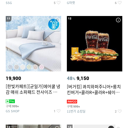
SSG
G마켓
5
6
11
12
19,900
48
9,150
%
[한빛카페트][균일가]에어쿨 냉
[버거킹] 콰치와퍼주니어+롱치
감 매쉬 소파패드 전사이즈 균일
킨버거+콜라R+콜라R+쉐이킹
가
프라이 구운갈릭
구매
구매
999+
999+
GS SHOP
11번가 쇼킹딜
1
2
13
14