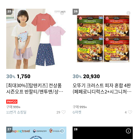
25
26
30
1,750
30
20,930
%
%
[최대30%][탑텐키즈] 전상품
오뚜기 크러스트 피자 혼합 4판
시즌오프 반팔티/맨투맨/상하
(페페로니디럭스2+시그니처익
복/레깅스 외 100종
스트림2)
구매
구매
999+
999+
11번가 쇼킹딜
G마켓
29
4
27
28