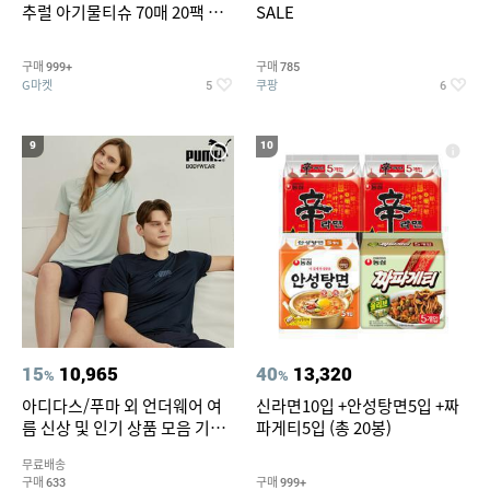
추럴 아기물티슈 70매 20팩 캡
SALE
형 / 70gsm 고평량
구매
구매
999+
785
G마켓
쿠팡
5
6
9
10
15
10,965
40
13,320
%
%
아디다스/푸마 외 언더웨어 여
신라면10입 +안성탕면5입 +짜
름 신상 및 인기 상품 모음 기획
파게티5입 (총 20봉)
전 최대 77% SALE
무료배송
구매
구매
633
999+