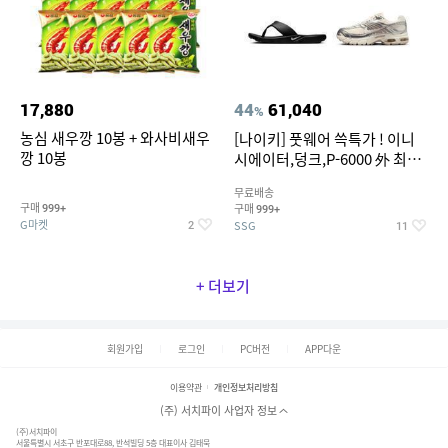
17,880
44
61,040
%
농심 새우깡 10봉 + 와사비새우
[나이키] 풋웨어 쓱특가 ! 이니
깡 10봉
시에이터,덩크,P-6000 外 최대
~50% SALE
무료배송
구매
구매
999+
999+
G마켓
SSG
2
11
+ 더보기
회원가입
로그인
PC버전
APP다운
이용약관
개인정보처리방침
(주) 서치파이 사업자 정보
(주)서치파이
서울특별시 서초구 반포대로88, 반석빌딩 5층 대표이사 김태묵