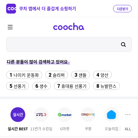
쿠차 앱에서 더 즐겁게 쇼핑하기
다운받기
다른 분들이 많이 검색하고 있어요
1
2
3
4
나이키 운동화
슬리퍼
샌들
양산
5
6
7
8
선풍기
생수
휴대용 선풍기
뉴발란스
9
10
쇼츠
중고음료수냉장고
11
12
여자라인 댄스복롱스커트
수향미쌀10kg특등급
실시간
13
14
업소용 가림막
razer마우스
실시간 BEST
11번가 쇼킹딜
G마켓
쿠팡
오늘의집
ALL
하이
15
16
17
싼미니인형뽑기기계
전기롤
여성실내수영복