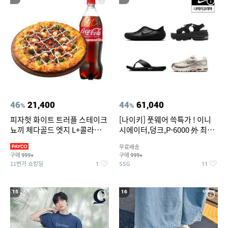
46
21,400
44
61,040
%
%
피자헛 화이트 트러플 스테이크
[나이키] 풋웨어 쓱특가 ! 이니
뇨끼 체다골드 엣지 L+콜라
시에이터,덩크,P-6000 外 최대
1.25L
~50% SALE
무료배송
구매
구매
999+
999+
11번가 쇼킹딜
SSG
1
11
15
16