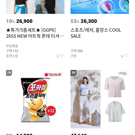
10
26,900
53
26,300
%
%
★특가/5종세트★ [GGPX]
스포츠/레저, 풀캉스 COOL
26SS NEW 아트웍 폰테 티셔츠
SALE
5종 GX262F0501TS
무료배송
구매
구매
113
785
홈앤쇼핑
쿠팡
2
6
19
20