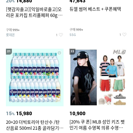
20
14,880
47,643
%
듀엘 썸머 베스트 + 쿠폰혜택
[햇감자출고][익일바로출고]오
리온 포카칩 트리플페퍼 60g 12
개
구매
구매
999+
999+
SSG
롯데온
1
1
21
22
15
15,980
10,900
%
[20% 쿠 폰] MLB 성인 키즈 펫
20+20 더빅토리아 탄산수 /탄
인기 여름 수영복 의류 수영복
산음료 500ml 21종 골라담기