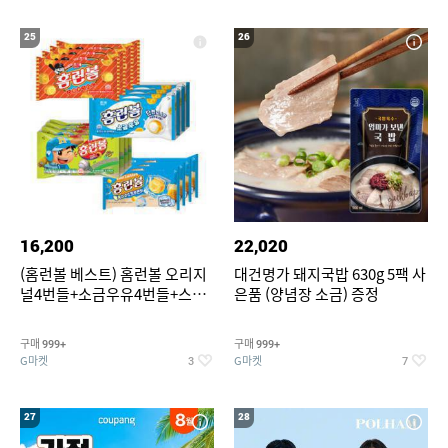
25
26
16,200
22,020
(홈런볼 베스트) 홈런볼 오리지
대건명가 돼지국밥 630g 5팩 사
널4번들+소금우유4번들+스윗
은품 (양념장 소금) 증정
커스타드4번들+옥수수 소프트
콘맛4번들
구매
구매
999+
999+
G마켓
G마켓
3
7
27
28