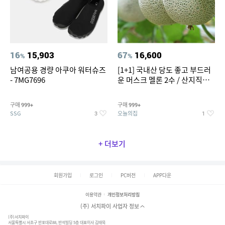
16
15,903
67
16,600
%
%
남여공용 경량 아쿠아 워터슈즈
[1+1] 국내산 당도 좋고 부드러
- 7MG7696
운 머스크 멜론 2수 / 산지직송 x
농협선별
구매
구매
999+
999+
SSG
오늘의집
3
1
+ 더보기
회원가입
로그인
PC버전
APP다운
이용약관
개인정보처리방침
(주) 서치파이 사업자 정보
(주)서치파이
서울특별시 서초구 반포대로88, 반석빌딩 5층 대표이사 김태묵