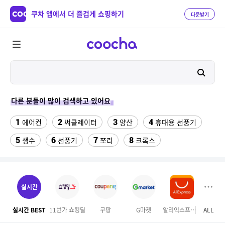
쿠차 앱에서 더 즐겁게 쇼핑하기
다운받기
다른 분들이 많이 검색하고 있어요
1
2
3
4
에어컨
써큘레이터
양산
휴대용 선풍기
5
6
7
8
생수
선풍기
쪼리
크록스
9
10
11
팔찌부자재
가정용 인형 뽑기 기계
메가박스
12
13
여자라인 댄스복
래쉬가드 티셔츠
실시간
14
15
다이소C타입 to HDMI 미러링 케이블
대나무돗자리
실시간 BEST
11번가 쇼킹딜
쿠팡
G마켓
알리익스프레스
ALL
홈앤
16
17
18
포켓몬 카드
뱀부3겹대나무화장지
가디건