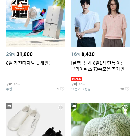
29
31,800
16
8,420
%
%
8월 가전디지털 굿세일!
[폴햄] 본사 8월1차 단독 여름
클리어런스 73종모음 추가인하
최대 83%OFF
구매
구매
999+
999+
쿠팡
11번가 쇼킹딜
1
20
29
30