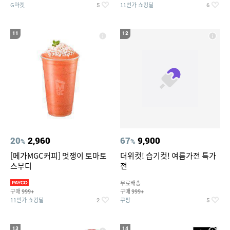
G마켓
11번가 쇼킹딜
5
6
11
12
20
2,960
67
9,900
%
%
[메가MGC커피] 멋쟁이 토마토
더위컷! 습기컷! 여름가전 특가
스무디
전
무료배송
구매
구매
999+
999+
11번가 쇼킹딜
쿠팡
2
5
13
14