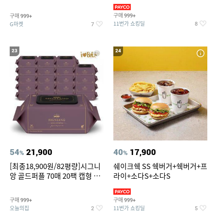
슈즈 베스트 제품 파격전
(총 2박스/분리배송)
구매
구매
999+
999+
11번가 쇼킹딜
G마켓
8
7
23
24
54
21,900
40
17,900
%
%
[최종18,900원/82평량]시그니
쉐이크쉑 SS 쉑버거+쉑버거+프
앙 골드퍼플 70매 20팩 캡형 아
라이+소다S+소다S
기물티슈
구매
구매
999+
999+
오늘의집
11번가 쇼킹딜
2
5