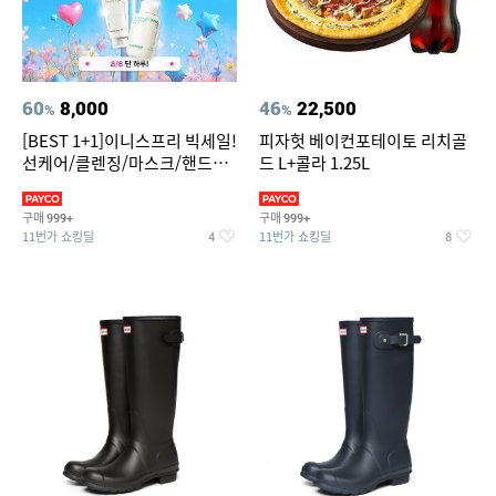
60
8,000
46
22,500
%
%
[BEST 1+1]이니스프리 빅세일!
피자헛 베이컨포테이토 리치골
선케어/클렌징/마스크/핸드크
드 L+콜라 1.25L
림/레티놀/PDRN/비타C/그린
구매
구매
999+
999+
11번가 쇼킹딜
11번가 쇼킹딜
4
8