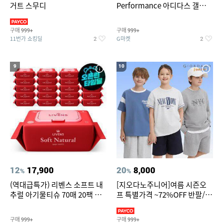
거트 스무디
Performance 아디다스 갤럭시
런 7종 택 1
구매
구매
999+
999+
11번가 쇼킹딜
G마켓
2
2
9
10
12
17,900
20
8,000
%
%
(역대급특가) 리벤스 소프트 내
[지오다노주니어]여름 시즌오
추럴 아기물티슈 70매 20팩 캡
프 특별가격 ~72%OFF 반팔/반
형 / 70gsm 고평량
바지/기능성 등
구매
구매
999+
999+