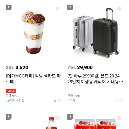
19
20
compactflash
성인용세발자전거중고
1
2
20
3,520
76
29,900
%
%
[메가MGC커피] 팥빙 젤라또 파
(단 하루 29900원) 본드 20 24
르페
28인치 여행용 캐리어 기내용
수화물용 여행가방 케리어가방
(20%쿠폰)
구매
구매
999+
999+
11번가 쇼킹딜
G마켓
5
1
3
4