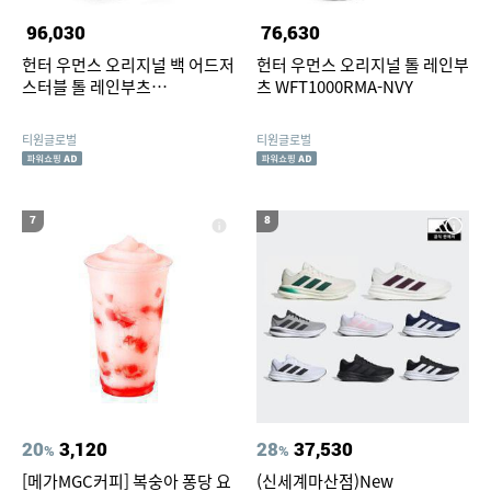
96,030
76,630
헌터 우먼스 오리지널 백 어드저
헌터 우먼스 오리지널 톨 레인부
스터블 톨 레인부츠
츠 WFT1000RMA-NVY
WFT1001RMA-BLK
티원글로벌
티원글로벌
7
8
20
3,120
28
37,530
%
%
[메가MGC커피] 복숭아 퐁당 요
(신세계마산점)New