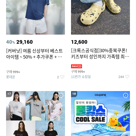
40
29,160
12,600
%
[크록스공식점]30%중복쿠폰!
[커버낫] 여름 신상부터 베스트
키즈부터 성인까지 가족템 최대
아이템 ~ 50% + 추가쿠폰 + 카
혜택가 찬스
드혜택
구매
구매
999+
999+
11번가 쇼킹딜
롯데온
244
2
17
18