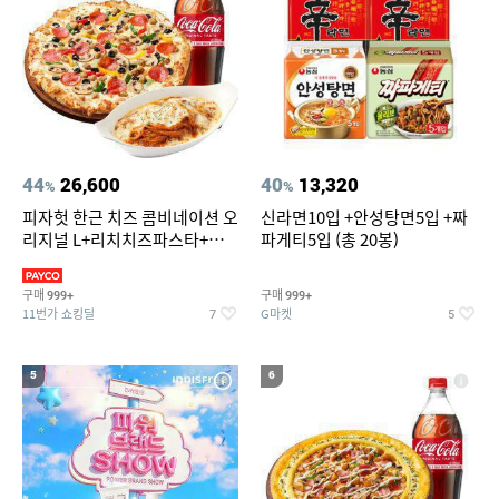
44
26,600
40
13,320
%
%
피자헛 한근 치즈 콤비네이션 오
신라면10입 +안성탕면5입 +짜
리지널 L+리치치즈파스타+콜
파게티5입 (총 20봉)
라 1.25L
구매
구매
999+
999+
11번가 쇼킹딜
G마켓
7
5
5
6