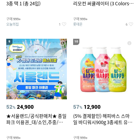
3종 택 1 (총 24입)
리모컨 써큘레이터 (3 Colors
택1)
구매
구매
999+
999+
오늘의집
롯데온
1
6
9
10
52
24,900
57
12,900
%
%
★서울랜드/공식판매처★ 종일
(5% 결제할인) 해피바스 스마
파크 이용권_대/소인,주중/주
일 바디워시900g 3종세트 유
말 공통
자/체리/자몽
구매
구매
999+
999+