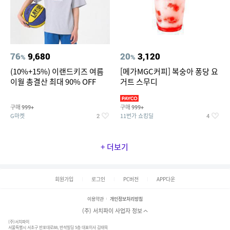
76
9,680
20
3,120
%
%
(10%+15%) 이랜드키즈 여름
[메가MGC커피] 복숭아 퐁당 요
이월 총결산 최대 90% OFF
거트 스무디
구매
구매
999+
999+
G마켓
11번가 쇼킹딜
2
4
+ 더보기
회원가입
로그인
PC버전
APP다운
이용약관
개인정보처리방침
(주) 서치파이 사업자 정보
(주)서치파이
서울특별시 서초구 반포대로88, 반석빌딩 5층 대표이사 김태묵