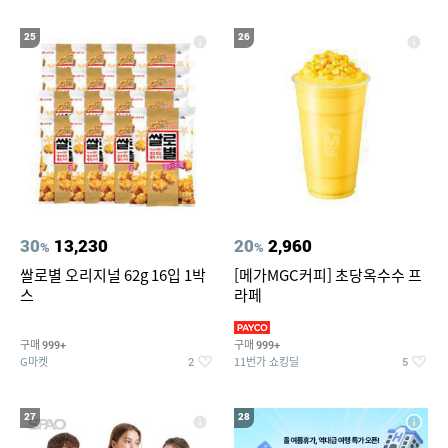
25
26
30
13,230
20
2,960
%
%
쌀로별 오리지널 62g 16입 1박
[메가MGC커피] 초당옥수수 프
스
라페
구매
구매
999+
999+
G마켓
11번가 쇼킹딜
2
5
27
28