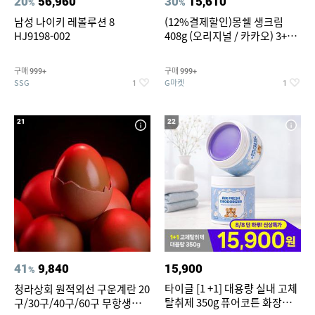
20
56,960
30
15,610
%
%
남성 나이키 레볼루션 8
(12%결제할인)몽쉘 생크림
HJ9198-002
408g (오리지널 / 카카오) 3+1
개
구매
구매
999+
999+
SSG
G마켓
1
1
21
22
41
9,840
15,900
%
타이글 [1 +1] 대용량 실내 고체
청라상회 원적외선 구운계란 20
탈취제 350g 퓨어코튼 화장실
구/30구/40구/60구 무항생제