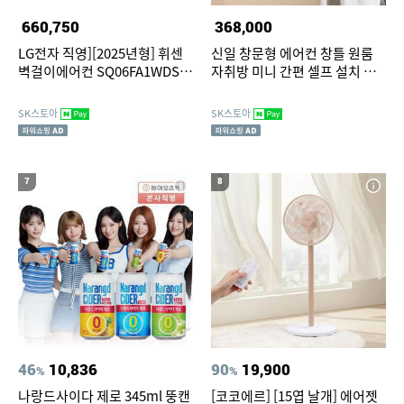
660,750
368,000
LG전자 직영][2025년형] 휘센
신일 창문형 에어컨 창틀 원룸
벽걸이에어컨 SQ06FA1WDS
자취방 미니 간편 셀프 설치 냉
[전국무료배송/기본설치비/실
방 가로형
외기포함](18.7㎡)
SK스토아
SK스토아
7
8
46
10,836
90
19,900
%
%
나랑드사이다 제로 345ml 뚱캔
[코코에르] [15엽 날개] 에어젯