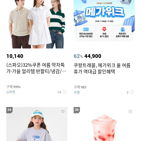
10,140
62
44,900
%
(스파오)32%쿠폰 여름 막차특
쿠팡트래블, 메가위크 올 여름
가·가을 얼리템 반팔티/냉감/반
휴가 역대급 할인혜택
바지/린넨/맨투맨/슬랙스/가디
건 외 ~74%OFF
구매
구매
999+
983
G마켓
쿠팡
14
3
29
30