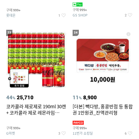
집안 실내 담배 냄새 제거
맥반석계란 HACCP 햇썹 인증
구매
구매
999+
999+
GS SHOP
롯데온
2
1
23
24
44
25,710
11
8,900
%
%
코카콜라 제로제로 190ml 30캔
[더본] 빽다방, 홍콩반점 등 통합
+ 코카콜라 제로 레몬라임
권 1만원권_잔액관리형
190ml 30캔 + (증정) 콜드컵+스
티커 세트
구매
구매
999+
999+
G마켓
11번가 쇼킹딜
3
6