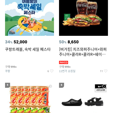
34
52,000
50
8,650
%
%
쿠팡트래블, 숙박 세일 페스타
[버거킹] 치즈와퍼주니어+와퍼
주니어+콜라R+콜라R+쉐이킹
프라이 스윗어니언
구매
구매
999+
999+
쿠팡
11번가 쇼킹딜
6
11
5
6