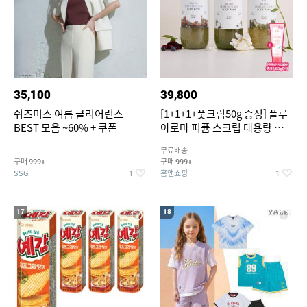
35,100
39,800
쉬즈미스 여름 클리어런스
[1+1+1+풋크림50g 증정] 플루
BEST 모음 ~60% + 쿠폰
아로마 퍼퓸 스크럽 대용량 바디
워시 1000ml
무료배송
구매
구매
999+
999+
SSG
홈앤쇼핑
1
1
17
18