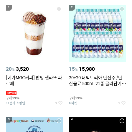
14
15
16
윌슨남성반팔티
세탁기 선반
여성실내수영복
1
2
17
18
19
뷔페용기
라인댄스옷
여성 청 반바지
20
창문형 에어컨
20
3,520
15
15,980
%
%
[메가MGC커피] 팥빙 젤라또 파
20+20 더빅토리아 탄산수 /탄
르페
산음료 500ml 21종 골라담기
(총 2박스/분리배송)
구매
구매
999+
999+
11번가 쇼킹딜
G마켓
9
9
3
4