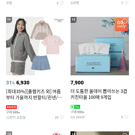
쿠팡
G마켓
5
7
11
12
31
6,930
7,900
%
더 도톰한 올데이 뽑아쓰는 3겹
[최대35%][폴햄키즈 외] 여름
키친타올 100매 9개입
부터 가을까지 반팔티/린넨/맨
투맨/가디건/팬츠 외 100종
구매
구매
999+
999+
GS SHOP
11번가 쇼킹딜
9
29
13
14