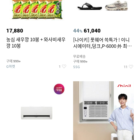
17,880
44
61,040
%
농심 새우깡 10봉 + 와사비새우
[나이키] 풋웨어 쓱특가 ! 이니
깡 10봉
시에이터,덩크,P-6000 外 최대
~50% SALE
무료배송
구매
구매
999+
999+
G마켓
SSG
1
11