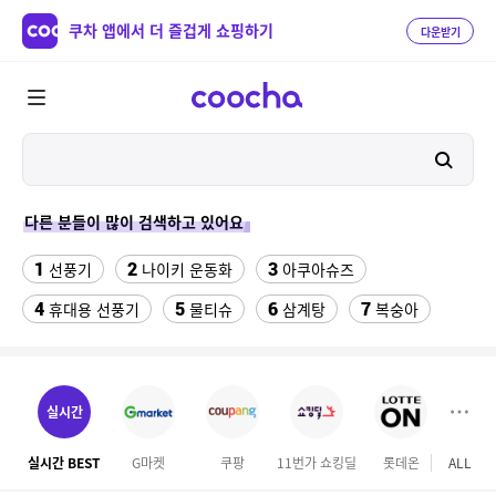
쿠차 앱에서 더 즐겁게 쇼핑하기
다운받기
다른 분들이 많이 검색하고 있어요
1
2
3
선풍기
나이키 운동화
아쿠아슈즈
4
5
6
7
휴대용 선풍기
물티슈
삼계탕
복숭아
8
9
이동식 에어컨
성인용세발자전거중고
10
수향미쌀10kg특등급
실시간
11
ESSECORE KLEVV DDR4-3200 CL22 파인인포 (16GB)
실시간 BEST
G마켓
쿠팡
11번가 쇼킹딜
롯데온
ALL
마이리
12
13
실외기없는 에어컨
차량햇빛가리개