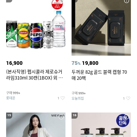
16,900
75
19,800
%
(본사직영) 펩시콜라 제로슈거
두꺼운 82g 골드 블랙 캡형 70
라임310ml 30캔(1BOX) 외 롯
매 20팩
데칠성BEST
구매
구매
999+
999+
롯데온
오늘의집
1
1
15
16