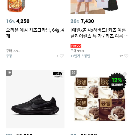
16
4,250
26
7,430
%
%
오리온 예감 치즈그라탕, 64g, 4
[예일x볼컴x하버드] 키즈 여름
개
클리어런스 특 가 / 키즈 여름 수
영복 반팔티 반바지 스
구매
구매
999+
999+
쿠팡
11번가 쇼킹딜
1
12
19
20