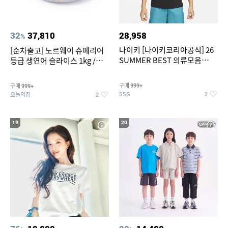
32
37,810
28,958
%
나이키 [나이키코리아공식] 26
[순차출고] 노르웨이 슈페리어
SUMMER BEST 의류모음
등급 생연어 슬라이스 1kg /
~55% SALE
500g / 300g 항공직송
구매
구매
999+
999+
SSG
오늘의집
2
2
19
20