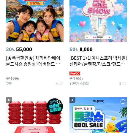
30
55,000
60
8,000
%
%
[★폭싹할인★] 캐리비안베이
[BEST 1+1]이니스프리 빅세일!
골드시즌 종일권+에버랜드 오
선케어/클렌징/마스크/핸드크
후권 대소공통
림/레티놀/PDRN/비타C/그린
구매
구매
999+
999+
쿠팡
11번가 쇼킹딜
4
5
5
6