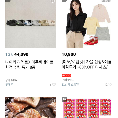
13
44,090
10,900
%
[미쏘/로엠 外] 가을 신상&여름
나이키 리액트X 리주버네이트
마감특가 ~86%OFF 티셔츠/슬
한정 수량 특가 8종
랙스/원피스/니트/블라우스
구매
구매
999+
999+
11번가 쇼킹딜
롯데온
12
1
15
16