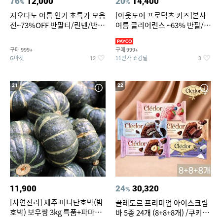
76
12,000
20
14,400
%
%
지오다노 여름 인기 초특가 모음
[아웃도어 프로덕츠 키즈]본사
전~73%OFF 반팔티/린넨/반바
여름 클리어런스 ~63% 반팔/반
지 외
바지/수영복
구매
구매
999+
999+
G마켓
11번가 쇼킹딜
12
3
21
22
11,900
24
30,320
%
[자연진리] 제주 미니단호박(밤
끌레도르 프리미엄 아이스크림
호박) 보우짱 3kg 특품+파마산
바 5종 24개 (8+8+8개) /쿠키앤