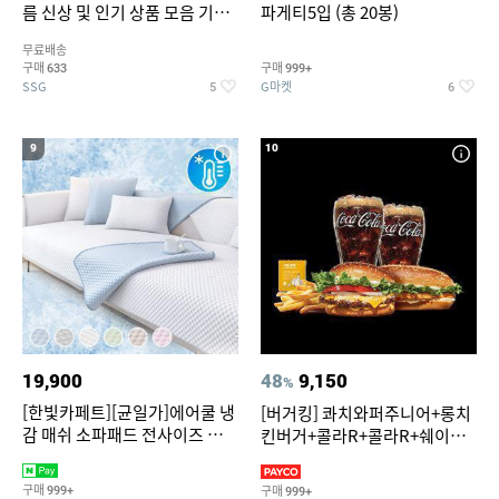
름 신상 및 인기 상품 모음 기획
파게티5입 (총 20봉)
전 최대 77% SALE
무료배송
구매
구매
633
999+
SSG
G마켓
5
6
9
10
19,900
48
9,150
%
[한빛카페트][균일가]에어쿨 냉
[버거킹] 콰치와퍼주니어+롱치
감 매쉬 소파패드 전사이즈 균일
킨버거+콜라R+콜라R+쉐이킹
가
프라이 구운갈릭
구매
구매
999+
999+