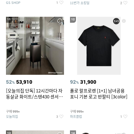
GS SHOP
11번가 쇼킹딜
1
2
11
12
52
53,910
92
31,900
%
%
[오늘의집 단독] 12시간마다 자
폴로 랄프로렌 [1+1] 남녀공용
동살균 화이트/스텐430 센서휴
포니 기본 로고 반팔티 [3color]
지통 20L/30L
구매
구매
999+
999+
오늘의집
하프클럽
3
1
13
14