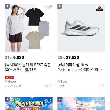
20
팔찌부자재
1
2
31
6,930
28
37,530
%
%
[즉시30%] 탑텐 외 BEST 즉할
(신세계마산점)New
30% 셔츠/반팔/팬츠
Performance 아디다스 러닝화
듀라모 SL2
구매
구매
999+
999+
11번가 쇼킹딜
G마켓
62
2
3
4