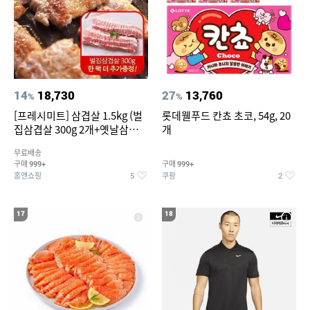
14
18,730
27
13,760
%
%
[프레시미트] 삼겹살 1.5kg (벌
롯데웰푸드 칸쵸 초코, 54g, 20
집삼겹살 300g 2개+옛날삼겹살
개
300g 2개+벌집삼겹살300g한
무료배송
팩 추가증정)
구매
구매
999+
999+
홈앤쇼핑
쿠팡
5
2
17
18