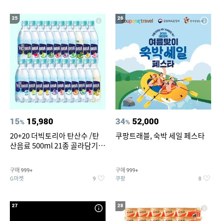
25
26
15
15,980
34
52,000
%
%
20+20 더빅토리아 탄산수 /탄
쿠팡트래블, 숙박 세일 페스타
산음료 500ml 21종 골라담기
(총 2박스/분리배송)
구매
구매
999+
999+
G마켓
쿠팡
9
8
27
28