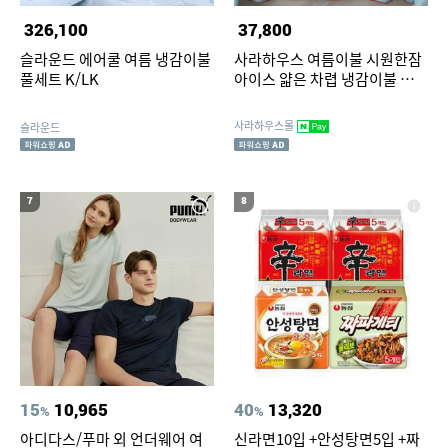
326,100
37,800
슬라운드 에어쿨 여름 냉감이불
사라하우스 여름이불 시원한잠
풀세트 K/LK
아이스 얇은 차렵 냉감이불 아이
스블루 SS
사라하우스몰
슬라운드
7
8
15
10,965
40
13,320
%
%
아디다스/푸마 외 언더웨어 여
신라면10입 +안성탕면5입 +짜