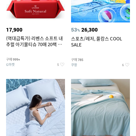
17,900
53
26,300
%
(역대급특가) 리벤스 소프트 내
스포츠/레저, 풀캉스 COOL
추럴 아기물티슈 70매 20팩 캡
SALE
형 / 70gsm 고평량
구매
구매
999+
785
G마켓
쿠팡
5
6