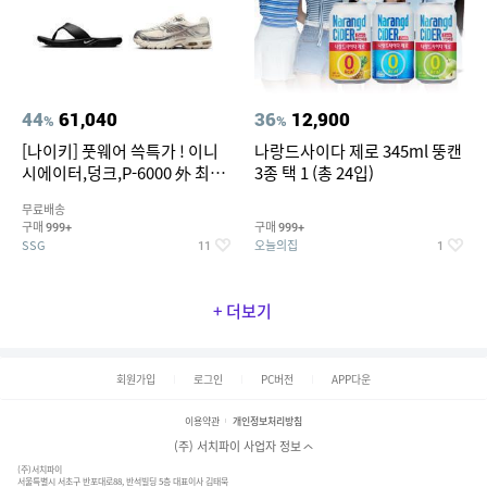
44
61,040
36
12,900
%
%
[나이키] 풋웨어 쓱특가 ! 이니
나랑드사이다 제로 345ml 뚱캔
시에이터,덩크,P-6000 外 최대
3종 택 1 (총 24입)
~50% SALE
무료배송
구매
구매
999+
999+
SSG
오늘의집
11
1
+ 더보기
회원가입
로그인
PC버전
APP다운
이용약관
개인정보처리방침
(주) 서치파이 사업자 정보
(주)서치파이
서울특별시 서초구 반포대로88, 반석빌딩 5층 대표이사 김태묵