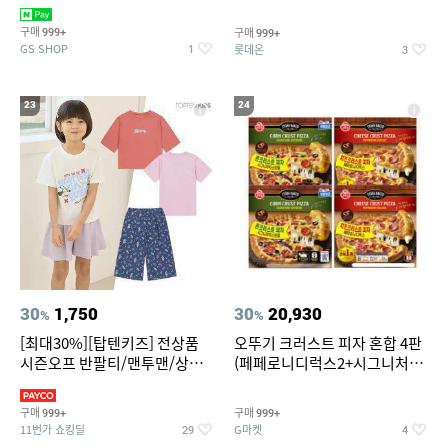
치즈 증정
크림/베리믹스/헤이즐넛초코
구매
구매
999+
999+
GS SHOP
롯데온
1
3
23
24
30
1,750
30
20,930
%
%
[최대30%][탑텐키즈] 전상품
오뚜기 크러스트 피자 혼합 4판
시즌오프 반팔티/맨투맨/상하
(페페로니디럭스2+시그니처익
복/레깅스 외 100종
스트림2)
구매
구매
999+
999+
11번가 쇼킹딜
G마켓
29
4