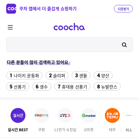
쿠차 앱에서 더 즐겁게 쇼핑하기
다운받기
다른 분들이 많이 검색하고 있어요
1
2
3
4
나이키 운동화
슬리퍼
샌들
양산
5
6
7
8
선풍기
생수
휴대용 선풍기
뉴발란스
9
10
11
메가커피
가성비 헤드셋
여자 자전거 헬멧
12
13
14
폴드6케이스
전기롤
forever21
실시간
15
16
블루원
삼육두유 검은콩과볶은귀리 190ml x 96팩
실시간 BEST
쿠팡
11번가 쇼킹딜
G마켓
테무
ALL
오늘
17
18
19
맥심커피믹스
275/40/19
bmw 3gt