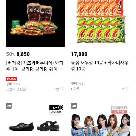
50
8,650
17,880
%
농심 새우깡 10봉 + 와사비새우
[버거킹] 치즈와퍼주니어+와퍼
깡 10봉
주니어+콜라R+콜라R+쉐이킹
프라이 스윗어니언
구매
구매
999+
999+
G마켓
11번가 쇼킹딜
2
12
29
30