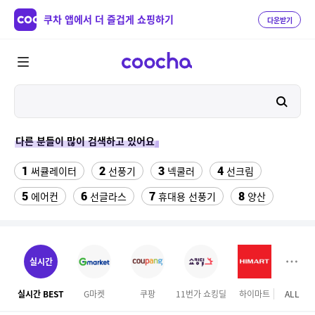
쿠차 앱에서 더 즐겁게 쇼핑하기
다운받기
다른 분들이 많이 검색하고 있어요
1
2
3
4
써큘레이터
선풍기
넥쿨러
선크림
5
6
7
8
에어컨
선글라스
휴대용 선풍기
양산
9
10
11
물티슈
실외기없는 에어컨
onemix
12
13
14
팔찌부자재
차량햇빛가리개
비데
실시간
15
16
성인용세발자전거중고
침대 매트리스 퀸
실시간 BEST
G마켓
쿠팡
11번가 쇼킹딜
하이마트
ALL
17
18
겔럭시25카드케이스
여성칠부바지