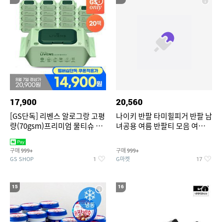
17,900
20,560
[GS단독] 리벤스 알로그랑 고평
나이키 반팔 타미힐피거 반팔 남
량(70gsm)프리미엄 물티슈 70
녀공용 여름 반팔티 모음 여름
매x20팩
반팔티 기간한정 특가
구매
구매
999+
999+
GS SHOP
G마켓
1
17
15
16