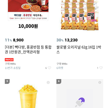
11
8,900
30
13,230
%
%
[더본] 빽다방, 홍콩반점 등 통합
쌀로별 오리지널 62g 16입 1박
권 1만원권_잔액관리형
스
구매
구매
999+
999+
11번가 쇼킹딜
G마켓
6
1
5
6