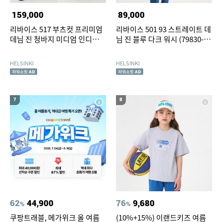
159,000
89,000
리바이스 517 부츠컷 프리미엄
리바이스 501 93 스트레이트 데
데님 진 청바지 미디엄 인디고
님 진 블루 다크 워시 (79830-
(00517-0242)
0309)
HELSINKI
HELSINKI
7
8
62
44,900
76
9,680
%
%
쿠팡트래블, 메가위크 올 여름
(10%+15%) 이랜드키즈 여름