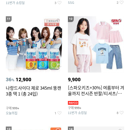
SSG
11번가 쇼킹딜
2
3
11
12
36
12,900
9,900
%
[스파오키즈+30%] 여름부터 겨
나랑드사이다 제로 345ml 뚱캔
울까지 전시즌 반팔/티셔츠/셋
3종 택 1 (총 24입)
업/원피스/팬츠/아우트 外
구매
구매
999+
999+
11번가 쇼킹딜
오늘의집
8
1
13
14