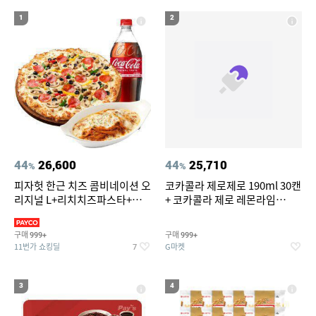
19
20
라이트라이드 360
크록스
1
2
44
26,600
44
25,710
%
%
피자헛 한근 치즈 콤비네이션 오
코카콜라 제로제로 190ml 30캔
리지널 L+리치치즈파스타+콜
+ 코카콜라 제로 레몬라임
라 1.25L
190ml 30캔 + (증정) 콜드컵+스
티커 세트
구매
구매
999+
999+
11번가 쇼킹딜
G마켓
7
3
4