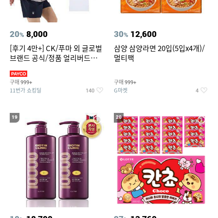
20
8,000
30
12,600
%
%
[후기 4만+] CK/푸마 외 글로벌
삼양 삼양라면 20입(5입x4개)/
브랜드 공식/정품 얼리버드
멀티팩
~94%
구매
구매
999+
999+
11번가 쇼킹딜
G마켓
140
4
19
20