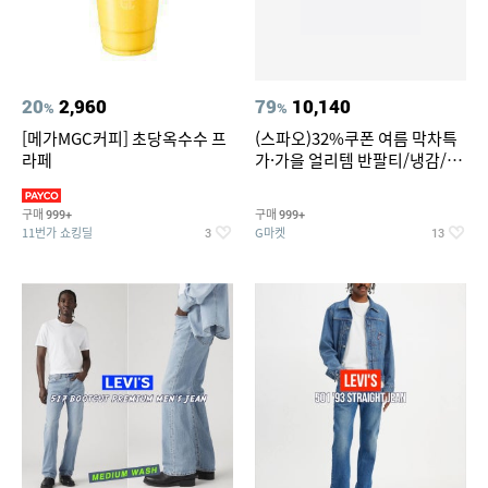
20
2,960
79
10,140
%
%
[메가MGC커피] 초당옥수수 프
(스파오)32%쿠폰 여름 막차특
라페
가·가을 얼리템 반팔티/냉감/반
바지/린넨/맨투맨/슬랙스/가디
건 외 ~74%OFF
구매
구매
999+
999+
11번가 쇼킹딜
G마켓
3
13