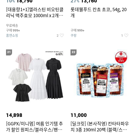
10
18,790
27
13,760
%
%
[대용량1+1]엘라스틴 비오틴클
롯데웰푸드 칸쵸 초코, 54g, 20
리닉 맥주효모 1000ml x 2개
개
(샴푸/컨디셔너 택1)
무료배송
구매
구매
999+
999+
홈앤쇼핑
쿠팡
2
1
21
22
14,898
11,000
[GGPX/미니멈] 여름 인기템 추
[딜크릿] (본사직영) 칸타타파우
가 할인 원피스/블라우스/팬츠
치 3종 190ml 20팩 (블랙/스위