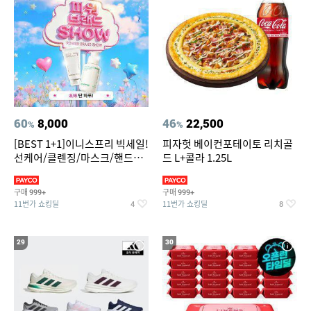
60
8,000
46
22,500
%
%
[BEST 1+1]이니스프리 빅세일!
피자헛 베이컨포테이토 리치골
선케어/클렌징/마스크/핸드크
드 L+콜라 1.25L
림/레티놀/PDRN/비타C/그린
구매
구매
999+
999+
11번가 쇼킹딜
11번가 쇼킹딜
4
8
29
30