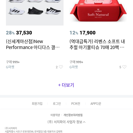
28
37,530
12
17,900
%
%
(신세계마산점)New
(역대급특가) 리벤스 소프트 내
Performance 아디다스 갤럭시
추럴 아기물티슈 70매 20팩 캡
런 7종 택 1
형 / 70gsm 고평량
구매
구매
999+
999+
G마켓
G마켓
2
5
+ 더보기
회원가입
로그인
PC버전
APP다운
이용약관
개인정보처리방침
(주) 서치파이 사업자 정보
(주)서치파이
서울특별시 서초구 반포대로88, 반석빌딩 5층 대표이사 김태묵