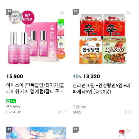
25
26
15,900
40
13,320
%
아이소이 [단독물량/최저가]블
신라면10입 +안성탕면5입 +짜
레미쉬 케어 업 세럼(잡티 로즈
파게티5입 (총 20봉)
세럼) 20ml 더블기획 (사용기한
2027-04-24)
구매
구매
999+
999+
GS SHOP
G마켓
1
5
27
28