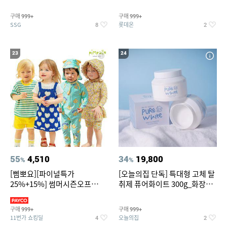
~
트아메리카노/헤이즐넛)
구매
구매
999+
999+
SSG
롯데온
8
2
23
24
55
4,510
34
19,800
%
%
[삠뽀요][파이널특가
[오늘의집 단독] 특대형 고체 탈
25%+15%] 썸머시즌오프
취제 퓨어화이트 300g_화장실
3,390원~/상하복/래쉬가드/수
탈취제 담배냄새제거 거실탈취
영복/티셔츠/
구매
구매
999+
999+
11번가 쇼킹딜
오늘의집
4
2