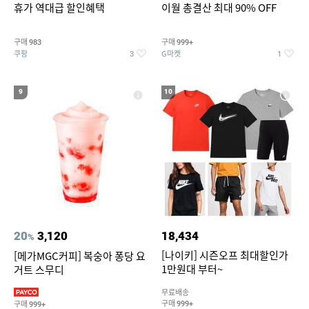
휴가 역대급 할인혜택
이월 총결산 최대 90% OFF
구매
구매
983
999+
쿠팡
G마켓
3
1
9
10
20
3,120
18,434
%
[나이키] 시즌오프 최대할인가
[메가MGC커피] 복숭아 퐁당 요
1만원대 부터~
거트 스무디
무료배송
구매
구매
999+
999+