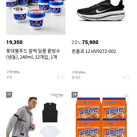
19,350
22
75,900
%
롯데웰푸드 찰떡 일품 팥빙수
윈플로 12 HV9272-002
(냉동), 240ml, 12개입, 1개
구매
구매
999+
999+
쿠팡
롯데온
1
1
17
18