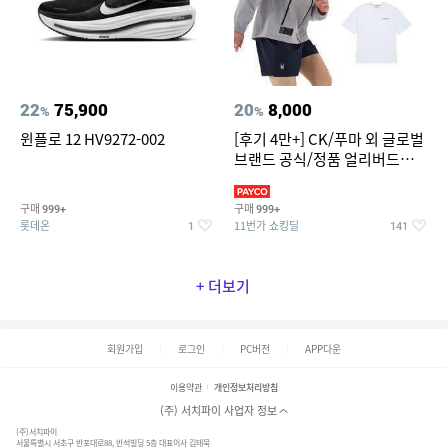
22
75,900
20
8,000
%
%
윈플로 12 HV9272-002
[후기 4만+] CK/푸마 외 글로벌
브랜드 공식/정품 얼리버드
~94%
구매
구매
999+
999+
롯데온
11번가 쇼킹딜
1
141
+ 더보기
회원가입
로그인
PC버전
APP다운
이용약관
개인정보처리방침
(주) 서치파이 사업자 정보
(주)서치파이
서울특별시 서초구 반포대로88, 반석빌딩 5층 대표이사 김태묵