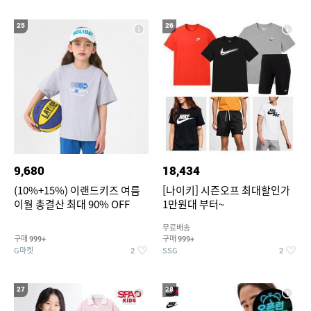
25
26
9,680
18,434
(10%+15%) 이랜드키즈 여름
[나이키] 시즌오프 최대할인가
이월 총결산 최대 90% OFF
1만원대 부터~
무료배송
구매
구매
999+
999+
G마켓
SSG
2
2
27
28