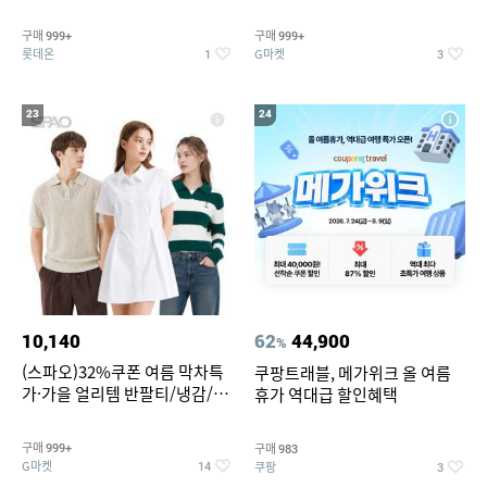
맥반석계란 HACCP 햇썹 인증
190ml 30캔 + (증정) 콜드컵+스
티커 세트
구매
구매
999+
999+
롯데온
G마켓
1
3
23
24
10,140
62
44,900
%
(스파오)32%쿠폰 여름 막차특
쿠팡트래블, 메가위크 올 여름
가·가을 얼리템 반팔티/냉감/반
휴가 역대급 할인혜택
바지/린넨/맨투맨/슬랙스/가디
건 외 ~74%OFF
구매
구매
999+
983
G마켓
쿠팡
14
3