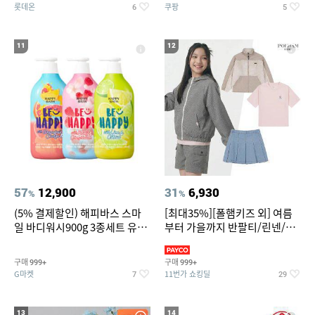
롯데온
쿠팡
6
5
11
12
57
12,900
31
6,930
%
%
(5% 결제할인) 해피바스 스마
[최대35%][폴햄키즈 외] 여름
일 바디워시900g 3종세트 유
부터 가을까지 반팔티/린넨/맨
자/체리/자몽
투맨/가디건/팬츠 외 100종
구매
구매
999+
999+
G마켓
11번가 쇼킹딜
7
29
13
14