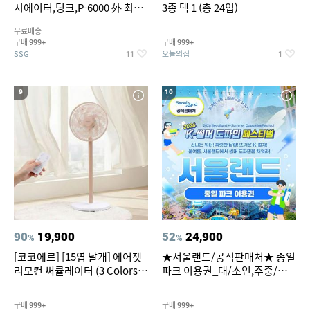
시에이터,덩크,P-6000 外 최대
3종 택 1 (총 24입)
~50% SALE
무료배송
구매
구매
999+
999+
SSG
오늘의집
11
1
9
10
90
19,900
52
24,900
%
%
[코코에르] [15엽 날개] 에어젯
★서울랜드/공식판매처★ 종일
리모컨 써큘레이터 (3 Colors
파크 이용권_대/소인,주중/주
택1)
말 공통
구매
구매
999+
999+