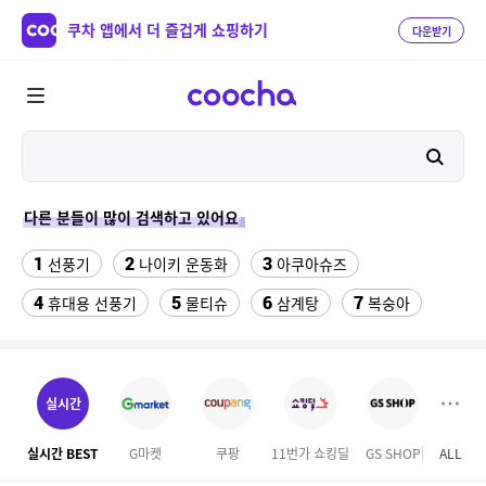
쿠차 앱에서 더 즐겁게 쇼핑하기
다운받기
다른 분들이 많이 검색하고 있어요
1
2
3
선풍기
나이키 운동화
아쿠아슈즈
4
5
6
7
휴대용 선풍기
물티슈
삼계탕
복숭아
8
9
10
이동식 에어컨
샌들
수향미쌀10kg특등급
11
12
13
서울랜드 자유이용권
여성 댄스복
팔찌부자재
실시간
14
15
16
엄마옷
이비스 용산
디오션리조트
실시간 BEST
G마켓
쿠팡
11번가 쇼킹딜
GS SHOP
ALL
하프
17
18
하이원 워터월드
테프론 테이프