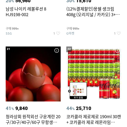
20
56,960
30
15,610
%
%
남성 나이키 레볼루션 8
(12%결제할인)몽쉘 생크림
HJ9198-002
408g (오리지널 / 카카오) 3+1
개
구매
구매
999+
999+
SSG
G마켓
1
1
21
22
41
9,840
44
25,710
%
%
청라상회 원적외선 구운계란 20
코카콜라 제로제로 190ml 30캔
구/30구/40구/60구 무항생제
+ 코카콜라 제로 레몬라임