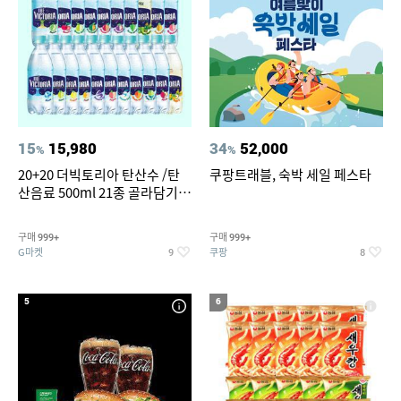
15
15,980
34
52,000
%
%
20+20 더빅토리아 탄산수 /탄
쿠팡트래블, 숙박 세일 페스타
산음료 500ml 21종 골라담기
(총 2박스/분리배송)
구매
구매
999+
999+
G마켓
쿠팡
9
8
5
6