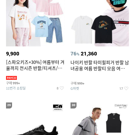
9,900
76
21,360
%
[스파오키즈+30%] 여름부터 겨
나이키 반팔 타미힐피거 반팔 남
울까지 전시즌 반팔/티셔츠/셋
녀공용 여름 반팔티 모음 여름
업/원피스/팬츠/아우트 外
반팔티 기간한정 특가
구매
구매
999+
999+
11번가 쇼킹딜
G마켓
8
17
29
30