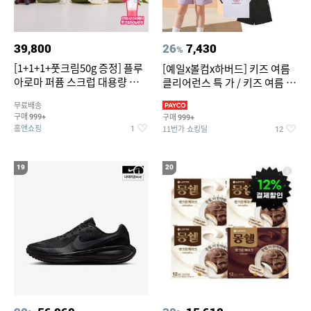
39,800
26
7,430
%
[1+1+1+풋크림50g 증정] 플루
[예일x볼컴x하버드] 키즈 여름
아로마 퍼퓸 스크럽 대용량 바디
클리어런스 특 가 / 키즈 여름 수
워시 1000ml
영복 반팔티 반바지 스
무료배송
구매
구매
999+
999+
홈앤쇼핑
11번가 쇼킹딜
1
12
19
20