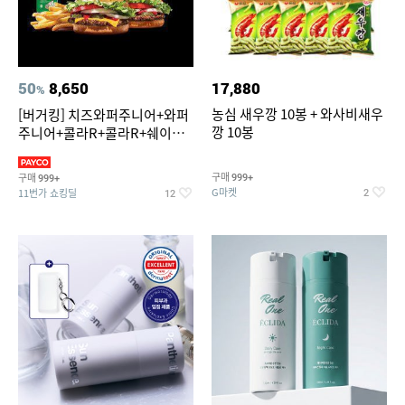
50
8,650
17,880
%
농심 새우깡 10봉 + 와사비새우
[버거킹] 치즈와퍼주니어+와퍼
깡 10봉
주니어+콜라R+콜라R+쉐이킹
프라이 스윗어니언
구매
구매
999+
999+
G마켓
11번가 쇼킹딜
2
12