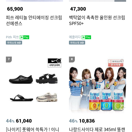
65,900
47,300
피쓰 레티놀 안티에이징 선크림
백탁없이 촉촉한 올인원 선크림
선에센스
SPF50+
Pith 피쓰
에클리다
7
8
44
61,040
46
10,836
%
%
[나이키] 풋웨어 쓱특가 ! 이니
나랑드사이다 제로 345ml 뚱캔