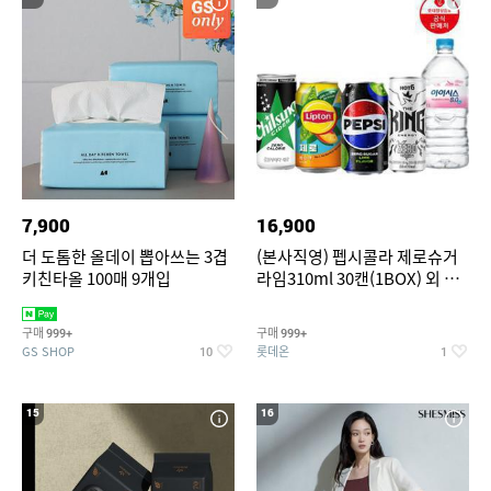
7,900
16,900
더 도톰한 올데이 뽑아쓰는 3겹
(본사직영) 펩시콜라 제로슈거
키친타올 100매 9개입
라임310ml 30캔(1BOX) 외 롯
데칠성BEST
구매
구매
999+
999+
GS SHOP
롯데온
10
1
15
16