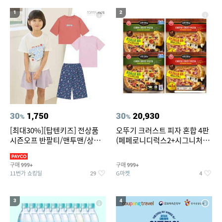
19
20
중고음료수냉장고
스투시 키즈
1
2
30
1,750
30
20,930
%
%
[최대30%][탑텐키즈] 전상품
오뚜기 크러스트 피자 혼합 4판
시즌오프 반팔티/맨투맨/상하
(페페로니디럭스2+시그니처익
복/레깅스 외 100종
스트림2)
구매
구매
999+
999+
11번가 쇼킹딜
G마켓
29
4
3
4