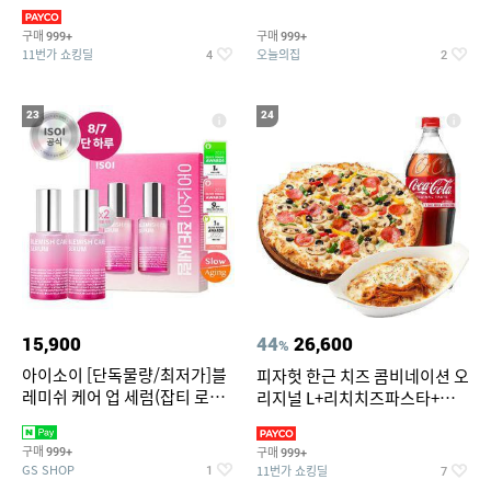
3,390원~/상하복/래쉬가드/수
탈취제 담배냄새제거 거실탈취
영복/티셔츠/
구매
구매
999+
999+
11번가 쇼킹딜
오늘의집
4
2
23
24
15,900
44
26,600
%
아이소이 [단독물량/최저가]블
피자헛 한근 치즈 콤비네이션 오
레미쉬 케어 업 세럼(잡티 로즈
리지널 L+리치치즈파스타+콜
세럼) 20ml 더블기획 (사용기한
라 1.25L
2027-04-24)
구매
구매
999+
999+
GS SHOP
11번가 쇼킹딜
1
7