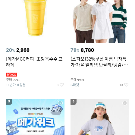
20
2,960
79
8,780
%
%
[메가MGC커피] 초당옥수수 프
(스파오)32%쿠폰 여름 막차특
라페
가·가을 얼리템 반팔티/냉감/반
바지/린넨/맨투맨/슬랙스/가디
건 외 ~74%OFF
구매
구매
999+
999+
11번가 쇼킹딜
G마켓
3
13
5
6