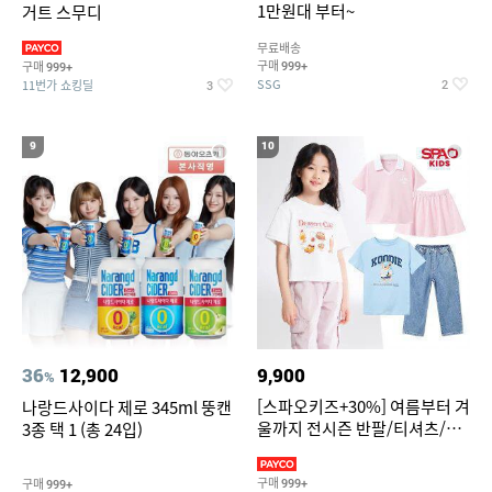
1만원대 부터~
거트 스무디
무료배송
구매
구매
999+
999+
SSG
11번가 쇼킹딜
2
3
9
10
36
12,900
9,900
%
[스파오키즈+30%] 여름부터 겨
나랑드사이다 제로 345ml 뚱캔
울까지 전시즌 반팔/티셔츠/셋
3종 택 1 (총 24입)
업/원피스/팬츠/아우트 外
구매
구매
999+
999+