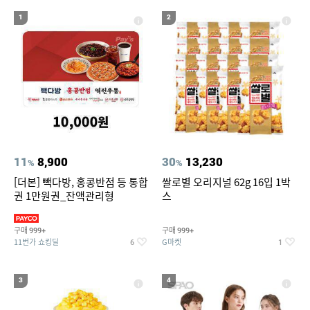
20
삼성갤럭시북프로, 32gb, win11포함
1
2
11
8,900
30
13,230
%
%
[더본] 빽다방, 홍콩반점 등 통합
쌀로별 오리지널 62g 16입 1박
권 1만원권_잔액관리형
스
구매
구매
999+
999+
11번가 쇼킹딜
G마켓
6
1
3
4