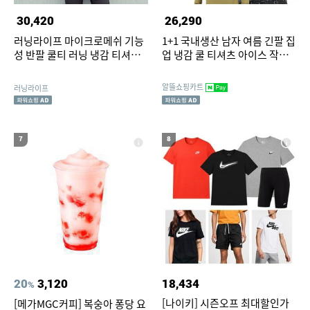
30,420
26,290
러닝라이프 마이크로메쉬 기능
1+1 국내생산 남자 여름 긴팔 집
성 반팔 쿨티 러닝 냉감 티셔츠
업 냉감 쿨 티셔츠 아이스 작업
반팔 숏슬리브
복 등산복
알뜰쇼핑카트
러닝라이프
7
8
20
3,120
18,434
%
[나이키] 시즌오프 최대할인가
[메가MGC커피] 복숭아 퐁당 요