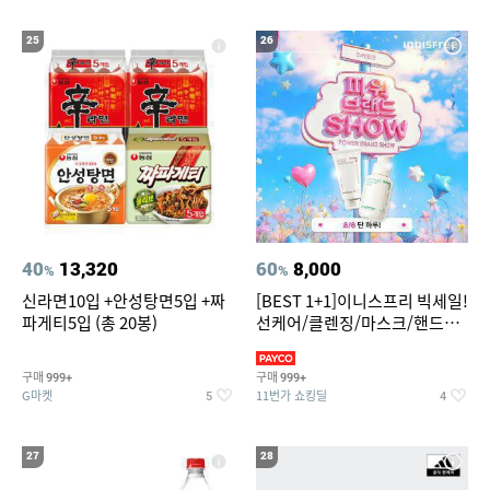
25
26
40
13,320
60
8,000
%
%
신라면10입 +안성탕면5입 +짜
[BEST 1+1]이니스프리 빅세일!
파게티5입 (총 20봉)
선케어/클렌징/마스크/핸드크
림/레티놀/PDRN/비타C/그린
구매
구매
999+
999+
G마켓
11번가 쇼킹딜
5
4
27
28