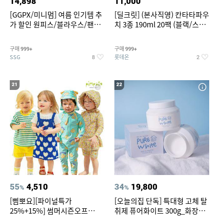
14,898
11,000
[GGPX/미니멈] 여름 인기템 추
[딜크릿] (본사직영) 칸타타파우
가 할인 원피스/블라우스/팬츠
치 3종 190ml 20팩 (블랙/스위
~
트아메리카노/헤이즐넛)
구매
구매
999+
999+
SSG
롯데온
8
2
21
22
55
4,510
34
19,800
%
%
[삠뽀요][파이널특가
[오늘의집 단독] 특대형 고체 탈
25%+15%] 썸머시즌오프
취제 퓨어화이트 300g_화장실