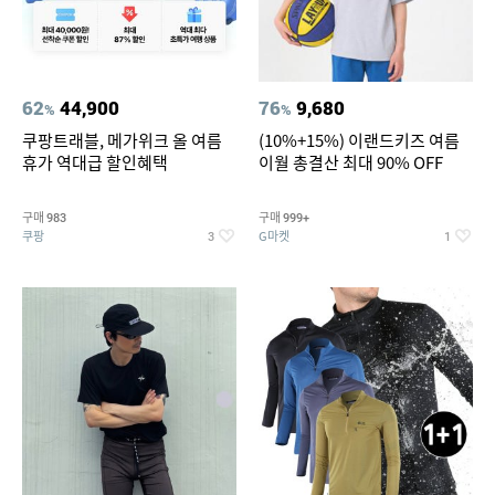
62
44,900
76
9,680
%
%
쿠팡트래블, 메가위크 올 여름
(10%+15%) 이랜드키즈 여름
휴가 역대급 할인혜택
이월 총결산 최대 90% OFF
구매
구매
983
999+
쿠팡
G마켓
3
1