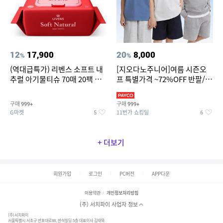
12
17,900
20
8,000
%
%
(역대급특가) 리벤스 소프트 내
[지오다노주니어]여름 시즌오
추럴 아기물티슈 70매 20팩 캡
프 특별가격 ~72%OFF 반팔/반
형 / 70gsm 고평량
바지/기능성 등
구매
구매
999+
999+
G마켓
11번가 쇼킹딜
5
6
+ 더보기
회원가입
로그인
PC버전
APP다운
이용약관
개인정보처리방침
(주) 서치파이 사업자 정보
(주)서치파이
서울특별시 서초구 반포대로88, 반석빌딩 5층 대표이사 김태묵