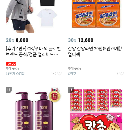
20
8,000
30
12,600
%
%
[후기 4만+] CK/푸마 외 글로벌
삼양 삼양라면 20입(5입x4개)/
브랜드 공식/정품 얼리버드
멀티팩
~94%
구매
구매
999+
999+
11번가 쇼킹딜
G마켓
140
4
17
18