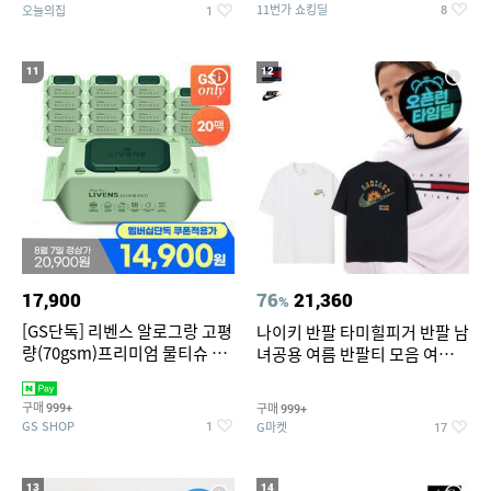
11번가 쇼킹딜
오늘의집
8
1
11
12
17,900
76
21,360
%
[GS단독] 리벤스 알로그랑 고평
나이키 반팔 타미힐피거 반팔 남
량(70gsm)프리미엄 물티슈 70
녀공용 여름 반팔티 모음 여름
매x20팩
반팔티 기간한정 특가
구매
구매
999+
999+
GS SHOP
G마켓
1
17
13
14