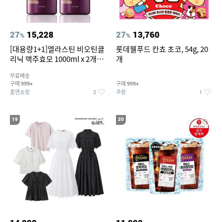
27
15,228
27
13,760
%
%
[대용량1+1]엘라스틴 비오틴클
롯데웰푸드 칸쵸 초코, 54g, 20
리닉 맥주효모 1000ml x 2개
개
(샴푸/컨디셔너 택1)
무료배송
구매
구매
999+
999+
홈앤쇼핑
쿠팡
2
1
19
20