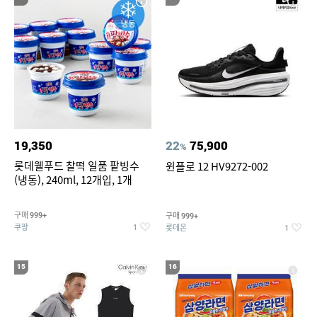
19,350
22
75,900
%
롯데웰푸드 찰떡 일품 팥빙수
윈플로 12 HV9272-002
(냉동), 240ml, 12개입, 1개
구매
구매
999+
999+
쿠팡
롯데온
1
1
15
16