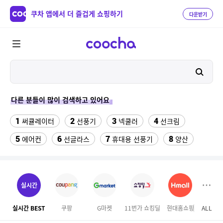
쿠차 앱에서 더 즐겁게 쇼핑하기
다운받기
다른 분들이 많이 검색하고 있어요
1
2
3
4
써큘레이터
선풍기
넥쿨러
선크림
5
6
7
8
에어컨
선글라스
휴대용 선풍기
양산
9
10
11
겔럭시25카드케이스
차량햇빛가리개
크록스
12
13
14
잘풀리는집 퀼팅
라인댄스화 구두
팔찌부자재
실시간
15
16
17
forever21
성인용세발자전거중고
onemix
실시간 BEST
쿠팡
G마켓
11번가 쇼킹딜
현대홈쇼핑
ALL
테
18
19
비데
매운소스