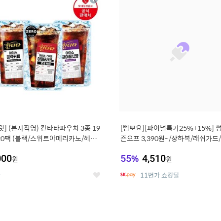
상
세
릿] (본사직영) 칸타타파우치 3종 19
[삠뽀요][파이널특가25%+15%] 
 20팩 (블랙/스위트아메리카노/헤이
즌오프 3,390원~/상하복/래쉬가드
복/티셔츠/
000
55
%
4,510
원
원
온
11번가 쇼킹딜
좋
아
요