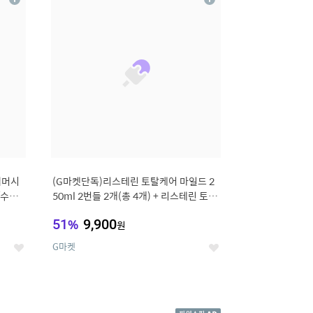
상
상
세
세
썸머시
(G마켓단독)리스테린 토탈케어 마일드 2
/수영
50ml 2번들 2개(총 4개) + 리스테린 토탈
케어 마일드 100ml 3개 증정
51
%
9,900
원
G마켓
좋
좋
아
아
요
요