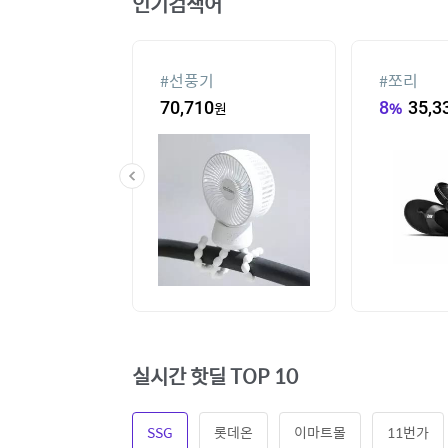
인기검색어
#
선풍기
#
쪼리
3,260
원
70,710
원
8
%
35,3
실시간 핫딜 TOP 10
SSG
롯데온
이마트몰
11번가