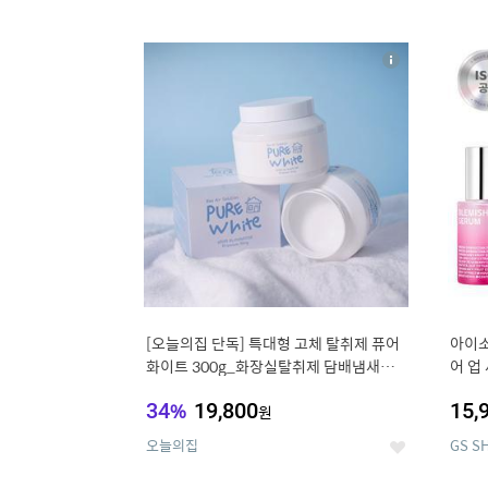
9
1
상
세
[오늘의집 단독] 특대형 고체 탈취제 퓨어
아이소
화이트 300g_화장실탈취제 담배냄새제
어 업
거 거실탈취
획 (사
34
%
19,800
15,
원
오늘의집
GS S
좋
아
요