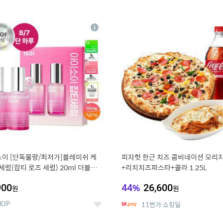
0
11
상
세
이 [단독물량/최저가]블레미쉬 케
피자헛 한근 치즈 콤비네이션 오리지
 세럼(잡티 로즈 세럼) 20ml 더블기
+리치치즈파스타+콜라 1.25L
용기한 2027-04-24)
900
44
%
26,600
원
원
HOP
11번가 쇼킹딜
좋
아
요