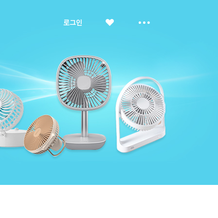
좋
더
로그인
아
보
요
기