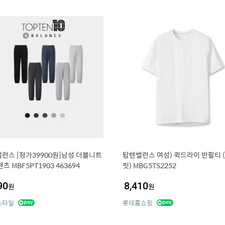
런스 [정가39900원]남성 더블니트
탑텐밸런스 여성) 퀵드라이 반팔티 
츠 MBF5PT1903 463694
핏) MBG5TS2252
90
8,410
원
원
스타일
롯데홈쇼핑