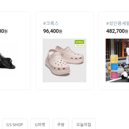
#
크록스
#
성인용세
고
30
원
96,400
원
482,700
원
GS SHOP
G마켓
쿠팡
오늘의집