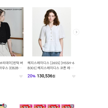
에브리데이]핀턱 버
헤지스레이디스 [26SS] [HSSH-6
코튼 드레스 블랙 1287
우스 (EB2BA0
B301] 헤지스레이디스 코튼 레이
스믹스 블라우스
원
20
%
130,536
원
25,900
원
좋
좋
아
아
요
요
4
상
상