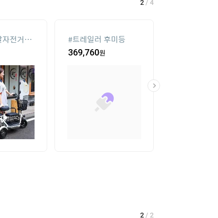
2
/
4
발자전거중
#
트레일러 후미등
#
아이폰xr 실
스
369,760
원
4,800
원
2
/
2