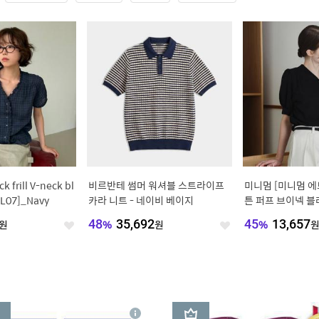
frill V-neck bl
비르반테 썸머 워셔블 스트라이프
미니멈 [미니멈 
BL07]_Navy
카라 니트 - 네이비 베이지
튼 퍼프 브이넥 블라
75D)
원
48
%
35,692
원
45
%
13,657
좋
좋
아
아
요
요
3
상