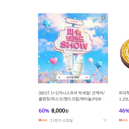
13
1
상
세
[BEST 1+1]이니스프리 빅세일! 선케어/
피자헛
클렌징/마스크/핸드크림/레티놀/PDRN/
1.25
비타C/그린
60
%
8,000
46
원
11번가 쇼킹딜
좋
아