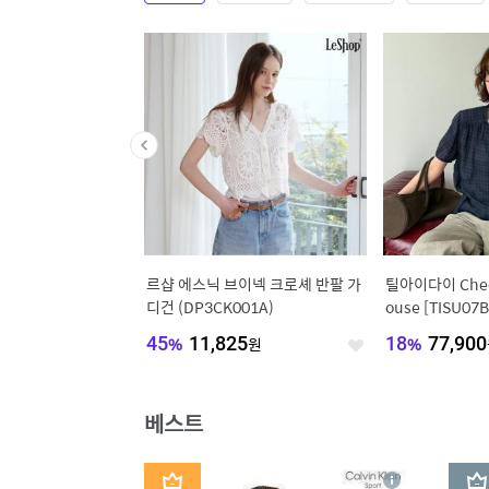
플래쉬
르샵 에스닉 브이넥 크로셰 반팔 가
틸아이다이 Check 
디건 (DP3CK001A)
ouse [TISU07
45
%
11,825
원
18
%
77,900
좋
좋
아
아
요
요
베스트
1
2
상