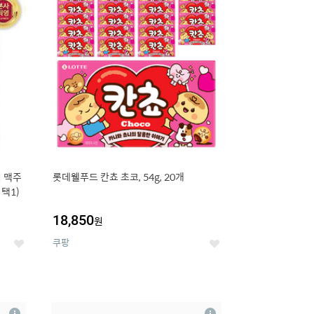
세
세
 맥주
롯데웰푸드 칸쵸 초코, 54g, 20개
 택1)
18,850
원
쿠팡
좋
좋
아
아
요
요
8