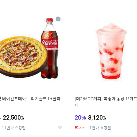
4
15
상
세
 베이컨포테이토 리치골드 L+콜라
[메가MGC커피] 복숭아 퐁당 요거트
L
디
%
22,500
20
%
3,120
원
원
11번가 쇼킹딜
11번가 쇼킹딜
좋
아