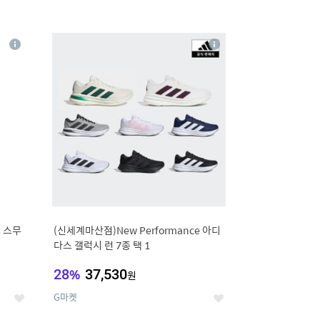
16
상
상
세
세
 스무
(신세계마산점)New Performance 아디
다스 갤럭시 런 7종 택 1
28
%
37,530
원
G마켓
좋
좋
아
아