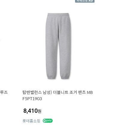
(루즈
탑텐밸런스 남성) 더블니트 조거 팬츠 MB
F5PT1903
8,410
원
롯데홈쇼핑