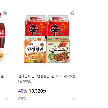
12
상
상
세
세
널 L
신라면10입 +안성탕면5입 +짜파게티5입
(총 20봉)
40
%
13,320
원
G마켓
좋
좋
아
아
요
요